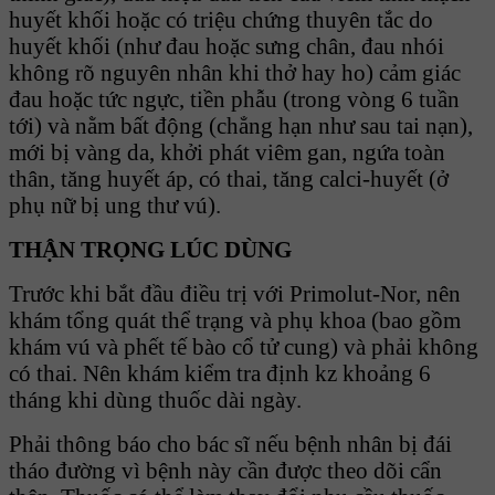
huyết khối hoặc có triệu chứng thuyên tắc do
huyết khối (như đau hoặc sưng chân, đau nhói
không rõ nguyên nhân khi thở hay ho) cảm giác
đau hoặc tức ngực, tiền phẫu (trong vòng 6 tuần
tới) và nằm bất động (chẳng hạn như sau tai nạn),
mới bị vàng da, khởi phát viêm gan, ngứa toàn
thân, tăng huyết áp, có thai, tăng calci-huyết (ở
phụ nữ bị ung thư vú).
THẬN TRỌNG LÚC DÙNG
Trước khi bắt đầu điều trị với Primolut-Nor, nên
khám tổng quát thể trạng và phụ khoa (bao gồm
khám vú và phết tế bào cổ tử cung) và phải không
có thai. Nên khám kiểm tra định kz khoảng 6
tháng khi dùng thuốc dài ngày.
Phải thông báo cho bác sĩ nếu bệnh nhân bị đái
tháo đường vì bệnh này cần được theo dõi cẩn