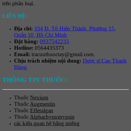
trên phân loại.
LIÊN HỆ:
Địa chỉ:
334 Đ. Tô Hiến Thành, Phường 15,
Quận 10, Hồ Chí Minh
Đặt hàng:
0937542233
Hotline:
0564435373
Email:
tracuuthuoctay@gmail.com.
Chịu trách nhiệm nội dung:
Dược sĩ Cao Thanh
Hùng
THÔNG TIN THUỐC:
Thuốc
Nexium
Thuốc
Augmentin
Thuốc
Efferalgan
Thuốc
Alphachymotrypsin
các kiểu quan hệ bằng miệng