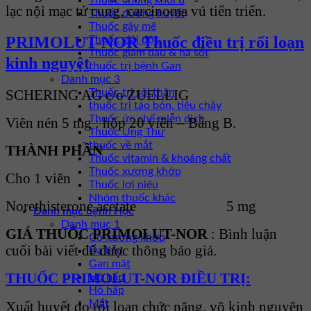
Thuốc chống khối u
lạc nội mạc tử cung, carcinoma vú tiến triển.
Thuốc đường huyết
Thuốc gây mê
PRIMOLUT-NOR Thuốc điều trị rối loạn
Thuốc giải độc
Thuốc giảm đau & hạ sốt
kinh nguyệt
thuốc trị bệnh Gan
Danh mục 3
Thuốc trị sỏi thận
SCHERING AG c/o ZUELLIG
thuốc trị táo bón, tiêu chảy
Thuốc ức chế miễn dịch
Viên nén 5 mg : hộp 20 viên – Bảng B.
Thuốc Ung Thư
thuốc về mắt
THÀNH PHẦN
Thuốc vitamin & khoáng chất
Thuốc xương khớp
Cho 1 viên
Thuốc lợi niệu
Nhóm thuốc khác
Norethisterone acetate 5 mg
Danh mục bệnh Học
Danh mục 1
GIÁ THUỐC PRIMOLUT-NOR
: Bình luận
Cơ xương khớp
cuối bài viết để được thông báo giá.
Da liễu
Gan mật
THUỐC PRIMOLUT-NOR ĐIỀU TRỊ:
Hô hấp
Hô hấp
Mắt
Xuất huyết do rối loạn chức năng, vô kinh nguyên