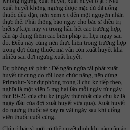
Không ngưng xuất huyết, xuất huyết ồ ạt : Nếu
xuất huyết không ngưng được mặc dù đã uống
thuốc đều đặn, nên xem x t đến một nguyên nhân
thực thể. Phải thông báo ngay cho bác sĩ điều trị
biết sự kiện này vì trong hầu hết các trường hợp,
cần áp dụng thêm các biện pháp trị liệu ngay sau
đó. Điều này cũng nên thực hiện trong trường hợp
trong đợt dùng thuốc mà vẫn còn xuất huyết khá
nhiều sau đợt ngưng xuất huyết.
Dự phòng tái phát : Để ngăn ngừa tái phát xuất
huyết tử cung do rối loạn chức năng, nên dùng
Primolut-Nor dự phòng trong 3 chu kz tiếp theo,
nghĩa là một viên 5 mg hai lần mỗi ngày từ ngày
thứ 19-26 của chu kz (ngày thứ nhất của chu kz là
ngày đầu của đợt xuất huyết vừa qua). Xuất huyết
do ngưng thuốc sẽ xảy ra vài ngày sau khi uống
viên thuốc cuối cùng.
Chỉ có bác sĩ mới có thể quyết định khi nào cần áp