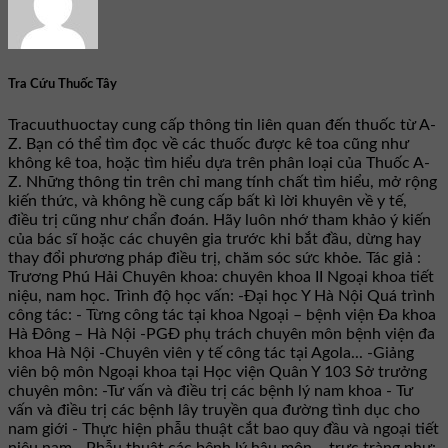
Tra Cứu Thuốc Tây
Tracuuthuoctay cung cấp thông tin liên quan đến thuốc từ A-
Z. Bạn có thể tìm đọc về các thuốc được kê toa cũng như
không kê toa, hoặc tìm hiểu dựa trên phân loại của Thuốc A-
Z. Những thông tin trên chỉ mang tính chất tìm hiểu, mở rộng
kiến thức, và không hề cung cấp bất kì lời khuyên về y tế,
điều trị cũng như chẩn đoán. Hãy luôn nhớ tham khảo ý kiến
của bác sĩ hoặc các chuyên gia trước khi bắt đầu, dừng hay
thay đổi phương pháp điều trị, chăm sóc sức khỏe. Tác giả :
Trương Phú Hải Chuyên khoa: chuyên khoa II Ngoại khoa tiết
niệu, nam học. Trình độ học vấn: -Đại học Y Hà Nội Quá trình
công tác: - Từng công tác tại khoa Ngoại – bệnh viện Đa khoa
Hà Đông – Hà Nội -PGĐ phụ trách chuyên môn bệnh viện đa
khoa Hà Nội -Chuyên viên y tế công tác tại Agola... -Giảng
viên bộ môn Ngoại khoa tại Học viện Quân Y 103 Sở trưởng
chuyên môn: -Tư vấn và điều trị các bệnh lý nam khoa - Tư
vấn và điều trị các bệnh lây truyền qua đường tình dục cho
nam giới - Thực hiện phẫu thuật cắt bao quy đầu và ngoại tiết
niệu nam - Phẫu thuật các bệnh lý hậu môn – trực tràng như: