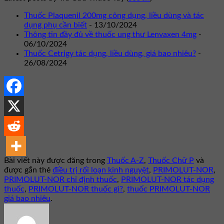
Thuốc Plaquenil 200mg công dụng, liều dùng và tác
dụng phụ cần biết
- 13/10/2024
Thông tin đầy đủ về thuốc ung thư Lenvaxen 4mg
-
06/10/2024
Thuốc Cetrigy tác dụng, liều dùng, giá bao nhiêu?
-
26/08/2024
Bài viết này được đăng trong
Thuốc A-Z
,
Thuốc Chữ P
và
được gắn thẻ
điều trị rối loạn kinh nguyệt
,
PRIMOLUT-NOR
,
PRIMOLUT-NOR chỉ định thuốc
,
PRIMOLUT-NOR tác dụng
thuốc
,
PRIMOLUT-NOR thuốc gì?
,
thuốc PRIMOLUT-NOR
giá bao nhiêu
.