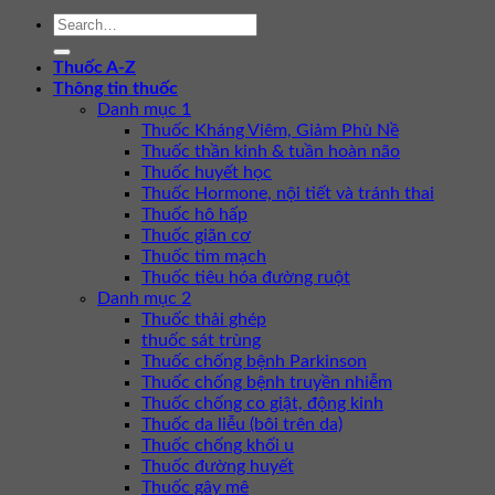
Thuốc A-Z
Thông tin thuốc
Danh mục 1
Thuốc Kháng Viêm, Giảm Phù Nề
Thuốc thần kinh & tuần hoàn não
Thuốc huyết học
Thuốc Hormone, nội tiết và tránh thai
Thuốc hô hấp
Thuốc giãn cơ
Thuốc tim mạch
Thuốc tiêu hóa đường ruột
Danh mục 2
Thuốc thải ghép
thuốc sát trùng
Thuốc chống bệnh Parkinson
Thuốc chống bệnh truyền nhiễm
Thuốc chống co giật, động kinh
Thuốc da liễu (bôi trên da)
Thuốc chống khối u
Thuốc đường huyết
Thuốc gây mê