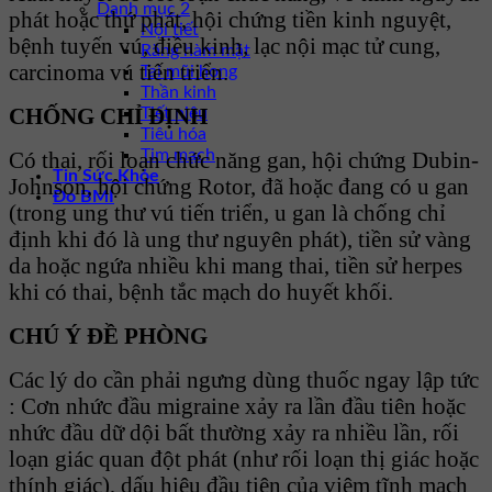
Danh mục 2
phát hoặc thứ phát, hội chứng tiền kinh nguyệt,
Nội tiết
bệnh tuyến vú, điều kinh, lạc nội mạc tử cung,
Răng hàm mặt
carcinoma vú tiến triển.
Tai mũi họng
Thần kinh
CHỐNG CHỈ ĐỊNH
Tiết niệu
Tiêu hóa
Tim mạch
Có thai, rối loạn chức năng gan, hội chứng Dubin-
Tin Sức Khỏe
Johnson, hội chứng Rotor, đã hoặc đang có u gan
Đo BMI
(trong ung thư vú tiến triển, u gan là chống chỉ
định khi đó là ung thư nguyên phát), tiền sử vàng
da hoặc ngứa nhiều khi mang thai, tiền sử herpes
khi có thai, bệnh tắc mạch do huyết khối.
CHÚ Ý ĐỀ PHÒNG
Các lý do cần phải ngưng dùng thuốc ngay lập tức
: Cơn nhức đầu migraine xảy ra lần đầu tiên hoặc
nhức đầu dữ dội bất thường xảy ra nhiều lần, rối
loạn giác quan đột phát (như rối loạn thị giác hoặc
thính giác), dấu hiệu đầu tiên của viêm tĩnh mạch