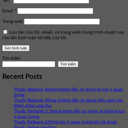
Tên
*
Email
*
Trang web
Lưu tên của tôi, email, và trang web trong trình duyệt này
cho lần bình luận kế tiếp của tôi.
Tìm kiếm
Tìm kiếm
Recent Posts
Thuốc Regonix 40mg hướng dẫn sử dụng và lưu ý quan
trọng
Thuốc Regonat 40mg hướng dẫn sử dụng hiệu quả cho
bệnh nhân ung thư
Thuốc Parlodel 2.5mg hướng dẫn sử dụng và những lưu
ý quan trọng
Thuốc Palbace 125mg lưu ý quan trọng khi sử dụng
thuốc chống ung thư