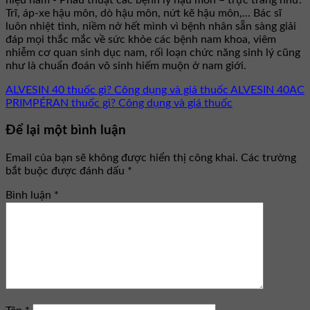
Trĩ, áp-xe hậu môn, dò hậu môn, nứt kẽ hậu môn,... Bác sĩ
luôn nhiệt tình, niềm nở hết mình vì bệnh nhân sẵn sàng giải
đáp mọi thắc mắc về sức khỏe các bệnh nam khoa, viêm
nhiễm cơ quan sinh dục nam, rối loạn chức năng sinh lý cũng
như là chuẩn đoán vô sinh hiếm muộn ở nam giới.
ALVESIN 40 thuốc gì? Công dụng và giá thuốc ALVESIN 40AC
PRIMPÉRAN thuốc gì? Công dụng và giá thuốc
Để lại một bình luận
Email của bạn sẽ không được hiển thị công khai.
Các trường
bắt buộc được đánh dấu
*
Bình luận
*