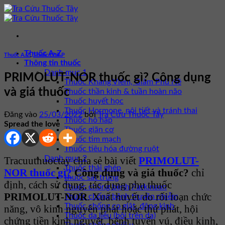
Bỏ
qua
nội
dung
Thuốc A-Z
Thuốc A-Z
,
Thuốc Chữ P
Thông tin thuốc
Danh mục 1
PRIMOLUT-NOR thuốc gì? Công dụng
Thuốc Kháng Viêm, Giảm Phù Nề
và giá thuốc
Thuốc thần kinh & tuần hoàn não
Thuốc huyết học
Thuốc Hormone, nội tiết và tránh thai
Đăng vào
25/03/2022
bởi
Tra Cứu Thuốc Tây
Thuốc hô hấp
Spread the love
Thuốc giãn cơ
Thuốc tim mạch
Thuốc tiêu hóa đường ruột
Danh mục 2
Tracuuthuoctay chia sẻ bài viết
PRIMOLUT-
Thuốc thải ghép
NOR thuốc gì?
Công dụng và giá thuốc?
chỉ
thuốc sát trùng
định, cách sử dụng, tác dụng phụ thuốc
Thuốc chống bệnh Parkinson
PRIMOLUT-NOR
. Xuất huyết do rối loạn chức
Thuốc chống bệnh truyền nhiễm
Thuốc chống co giật, động kinh
năng, vô kinh nguyên phát hoặc thứ phát, hội
Thuốc da liễu (bôi trên da)
chứng tiền kinh nguyệt, bệnh tuyến vú, điều kinh,