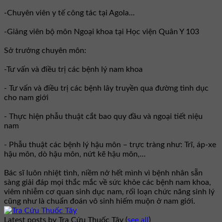
-Chuyên viên y tế công tác tại Agola...
-Giảng viên bộ môn Ngoại khoa tại Học viện Quân Y 103
Sở trưởng chuyên môn:
-Tư vấn và điều trị các bệnh lý nam khoa
- Tư vấn và điều trị các bệnh lây truyền qua đường tình dục
cho nam giới
- Thực hiện phẫu thuật cắt bao quy đầu và ngoại tiết niệu
nam
- Phẫu thuật các bệnh lý hậu môn – trực tràng như: Trĩ, áp-xe
hậu môn, dò hậu môn, nứt kẽ hậu môn,...
Bác sĩ luôn nhiệt tình, niềm nở hết mình vì bệnh nhân sẵn
sàng giải đáp mọi thắc mắc về sức khỏe các bệnh nam khoa,
viêm nhiễm cơ quan sinh dục nam, rối loạn chức năng sinh lý
cũng như là chuẩn đoán vô sinh hiếm muộn ở nam giới.
Latest posts by Tra Cứu Thuốc Tây
(
see all
)