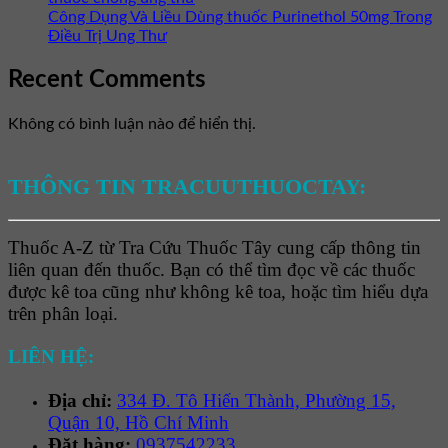
Công Dụng Và Liều Dùng thuốc Purinethol 50mg Trong
Điều Trị Ung Thư
Recent Comments
Không có bình luận nào để hiển thị.
THÔNG TIN TRACUUTHUOCTAY:
Thuốc A-Z từ Tra Cứu Thuốc Tây cung cấp thông tin
liên quan đến thuốc. Bạn có thể tìm đọc về các thuốc
được kê toa cũng như không kê toa, hoặc tìm hiểu dựa
trên phân loại.
LIÊN HỆ:
Địa chỉ:
334 Đ. Tô Hiến Thành, Phường 15,
Quận 10, Hồ Chí Minh
Đặt hàng:
0937542233