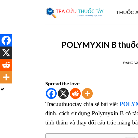
Bỏ
qua
THUỐC A
nội
dung
POLYMYXIN B thuốc 
ĐĂNG V
Spread the love
Tracuuthuoctay chia sẻ bài viết
POLY
định, cách sử dụng.Polymyxin B có tá
tính thấm và thay đổi cấu trúc màng bà