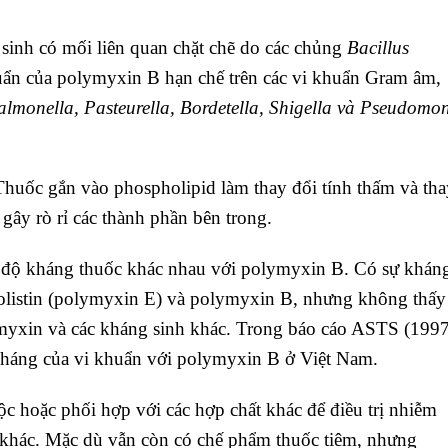
inh có mối liên quan chặt chẽ do các chủng
Bacillus
uẩn của polymyxin B hạn chế trên các vi khuẩn Gram âm,
 Salmonella, Pasteurella, Bordetella, Shigella và Pseudomo
Thuốc gắn vào phospholipid làm thay đổi tính thấm và tha
gây rò rỉ các thành phần bên trong.
c độ kháng thuốc khác nhau với polymyxin B. Có sự khán
colistin (polymyxin E) và polymyxin B, nhưng không thấy
lymyxin và các kháng sinh khác. Trong báo cáo ASTS (199
 kháng của vi khuẩn với polymyxin B ở Việt Nam.
 hoặc phối hợp với các hợp chất khác để điều trị nhiễm
 khác. Mặc dù vẫn còn có chế phẩm thuốc tiêm, nhưng