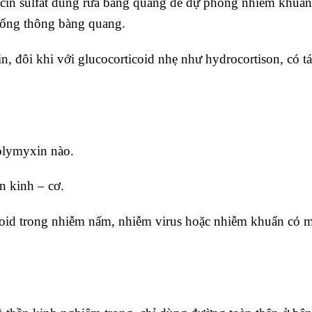
cin sulfat dùng rửa bàng quang để dự phòng nhiễm khuẩn
 ống thông bàng quang.
, đôi khi với glucocorticoid nhẹ như hydrocortison, có t
polymyxin nào.
n kinh – cơ.
roid trong nhiễm nấm, nhiễm virus hoặc nhiễm khuẩn có 