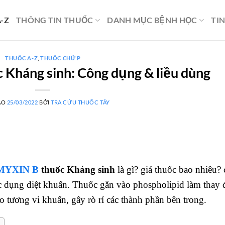
-Z
THÔNG TIN THUỐC
DANH MỤC BỆNH HỌC
TI
THUỐC A-Z
,
THUỐC CHỮ P
Kháng sinh: Công dụng & liều dùng
ÀO
25/03/2022
BỞI
TRA CỨU THUỐC TÂY
MYXIN B
thuốc Kháng sinh
là gì? giá thuốc bao nhiêu? 
c dụng diệt khuẩn. Thuốc gắn vào phospholipid làm thay 
o tương vi khuẩn, gây rò rỉ các thành phần bên trong.