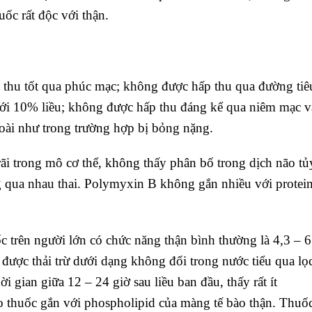
ốc rất độc với thận.
 thu tốt qua phúc mạc; không được hấp thu qua đường tiê
u tới 10% liều; không được hấp thu đáng kể qua niêm mạc v
oài như trong trường hợp bị bỏng nặng.
i trong mô cơ thể, không thấy phân bố trong dịch não tủ
g qua nhau thai. Polymyxin B không gắn nhiều với protei
c trên người lớn có chức năng thận bình thường là 4,3 – 6
ược thải trừ dưới dạng không đổi trong nước tiểu qua lọ
i gian giữa 12 – 24 giờ sau liều ban đầu, thấy rất ít
o thuốc gắn với phospholipid của màng tế bào thận. Thuố