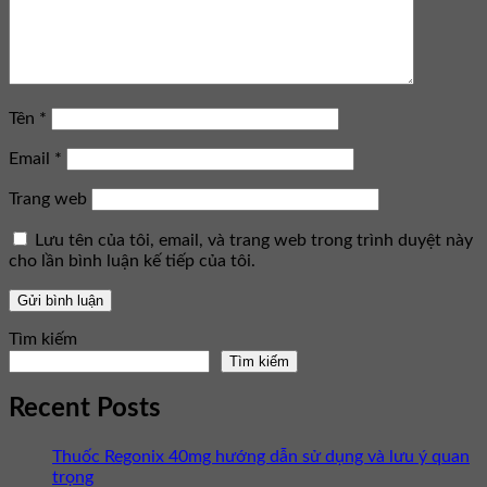
Tên
*
Email
*
Trang web
Lưu tên của tôi, email, và trang web trong trình duyệt này
cho lần bình luận kế tiếp của tôi.
Tìm kiếm
Tìm kiếm
Recent Posts
Thuốc Regonix 40mg hướng dẫn sử dụng và lưu ý quan
trọng