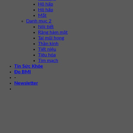
Hô hấp
Hô hấp
Mắt
Danh mục 2
Nội tiết
Răng hàm mặt
Tai mũi họng
Thần kinh
Tiết niệu
Tiêu hóa
Tim mạch
Tin Sức Khỏe
Đo BMI
-
Newsletter