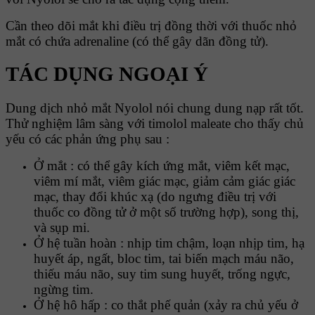
Cần theo dõi mắt khi điều trị đồng thời với thuốc nhỏ
mắt có chứa adrenaline (có thể gây dãn đồng tử).
TÁC DỤNG NGOẠI Ý
Dung dịch nhỏ mắt Nyolol nói chung dung nạp rất tốt.
Thử nghiệm lâm sàng với timolol maleate cho thấy chủ
yếu có các phản ứng phụ sau :
Ở mắt : có thể gây kích ứng mắt, viêm kết mạc,
viêm mí mắt, viêm giác mạc, giảm cảm giác giác
mạc, thay đổi khúc xạ (do ngưng điều trị với
thuốc co đồng tử ở một số trường hợp), song thị,
và sụp mi.
Ở hệ tuần hoàn : nhịp tim chậm, loạn nhịp tim, hạ
huyết áp, ngất, bloc tim, tai biến mạch máu não,
thiếu máu não, suy tim sung huyết, trống ngực,
ngừng tim.
Ở hệ hô hấp : co thắt phế quản (xảy ra chủ yếu ở