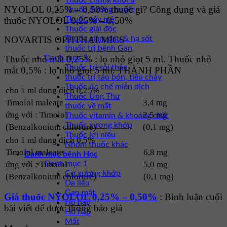
Thuốc chống khối u
NYOLOL 0,25% – 0,50% thuốc gì? Công dụng và giá
Thuốc đường huyết
thuốc NYOLOL 0,25% – 0,50%
Thuốc gây mê
Thuốc giải độc
NOVARTIS OPHTHALMICS
Thuốc giảm đau & hạ sốt
thuốc trị bệnh Gan
Thuốc nhỏ mắt 0,25% : lọ nhỏ giọt 5 ml. Thuốc nhỏ
Danh mục 3
Thuốc trị sỏi thận
mắt 0,5% : lọ nhỏ giọt 5 ml. THÀNH PHẦN
thuốc trị táo bón, tiêu chảy
Thuốc ức chế miễn dịch
cho 1 ml dung dịch 0,25%
Thuốc Ung Thư
Timolol maleate
3,4 mg
thuốc về mắt
ứng với : Timolol
2,5 mg
Thuốc vitamin & khoáng chất
Thuốc xương khớp
(Benzalkonium chlorure)
(0,1 mg)
Thuốc lợi niệu
cho 1 ml dung dịch 0,5%
Nhóm thuốc khác
Timolol maleate
6,8 mg
Danh mục bệnh Học
ứng với : Timolol
5,0 mg
Danh mục 1
Cơ xương khớp
(Benzalkonium chlorure)
(0,1 mg)
Da liễu
Gan mật
Giá thuốc NYOLOL 0,25% – 0,50%
: Bình luận cuối
Hô hấp
bài viết để được thông báo giá
Hô hấp
Mắt