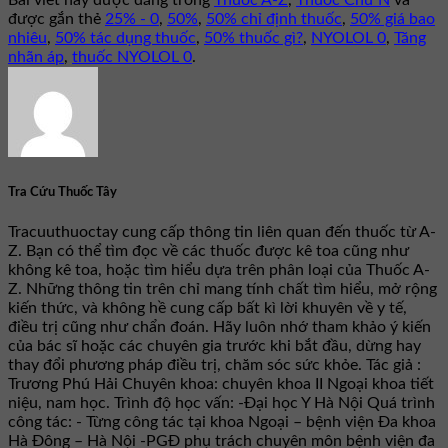
được gắn thẻ
25% - 0
,
50%
,
50% chỉ định thuốc
,
50% giá bao
nhiêu
,
50% tác dụng thuốc
,
50% thuốc gì?
,
NYOLOL 0
,
Tăng
nhãn áp
,
thuốc NYOLOL 0
.
Tra Cứu Thuốc Tây
Tracuuthuoctay cung cấp thông tin liên quan đến thuốc từ A-
Z. Bạn có thể tìm đọc về các thuốc được kê toa cũng như
không kê toa, hoặc tìm hiểu dựa trên phân loại của Thuốc A-
Z. Những thông tin trên chỉ mang tính chất tìm hiểu, mở rộng
kiến thức, và không hề cung cấp bất kì lời khuyên về y tế,
điều trị cũng như chẩn đoán. Hãy luôn nhớ tham khảo ý kiến
của bác sĩ hoặc các chuyên gia trước khi bắt đầu, dừng hay
thay đổi phương pháp điều trị, chăm sóc sức khỏe. Tác giả :
Trương Phú Hải Chuyên khoa: chuyên khoa II Ngoại khoa tiết
niệu, nam học. Trình độ học vấn: -Đại học Y Hà Nội Quá trình
công tác: - Từng công tác tại khoa Ngoại – bệnh viện Đa khoa
Hà Đông – Hà Nội -PGĐ phụ trách chuyên môn bệnh viện đa