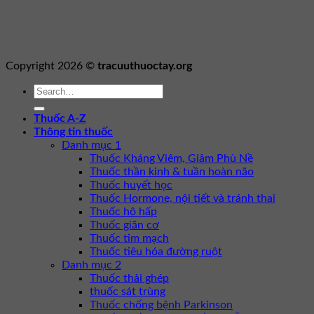
Copyright 2026 ©
tracuuthuoctay.org
Thuốc A-Z
Thông tin thuốc
Danh mục 1
Thuốc Kháng Viêm, Giảm Phù Nề
Thuốc thần kinh & tuần hoàn não
Thuốc huyết học
Thuốc Hormone, nội tiết và tránh thai
Thuốc hô hấp
Thuốc giãn cơ
Thuốc tim mạch
Thuốc tiêu hóa đường ruột
Danh mục 2
Thuốc thải ghép
thuốc sát trùng
Thuốc chống bệnh Parkinson