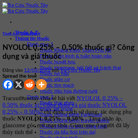
Bỏ
qua
nội
dung
Thuốc A-Z
Thuốc A-Z
,
Thuốc Chữ N
Thông tin thuốc
Danh mục 1
NYOLOL 0,25% – 0,50% thuốc gì? Công
Thuốc Kháng Viêm, Giảm Phù Nề
dụng và giá thuốc
Thuốc thần kinh & tuần hoàn não
Thuốc huyết học
Thuốc Hormone, nội tiết và tránh thai
Đăng vào
12/03/2022
bởi
Tra Cứu Thuốc Tây
Thuốc hô hấp
Spread the love
Thuốc giãn cơ
Thuốc tim mạch
Thuốc tiêu hóa đường ruột
Danh mục 2
Tracuuthuoctay chia sẻ bài viết
NYOLOL 0,25% –
Thuốc thải ghép
0,50% thuốc gì? Công dụng và giá thuốc NYOLOL
thuốc sát trùng
0,25% – 0,50%
? chỉ định, cách sử dụng, tác dụng phụ
Thuốc chống bệnh Parkinson
thuốc
NYOLOL 0,25% – 0,50%
.
Tăng nhãn áp,
Thuốc chống bệnh truyền nhiễm
glaucome góc mở mạn tính. Glaucome ở người đã lấy
Thuốc chống co giật, động kinh
thủy tinh thể
Thuốc da liễu (bôi trên da)