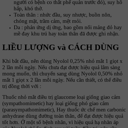
người có bệnh co thắt phế quản trước đó), suy hô
hấp, khó thở.
Toàn thân : nhức đầu, suy nhược, buồn nôn,
chóng mặt, trầm cảm, mệt mỏi.
Da : phản ứng dị ứng, bao gồm nổi mảng đỏ hay
mề đay khu trú hay toàn thân đã được ghi nhận.
LIỀU LƯỢNG và CÁCH DÙNG
Khi bắt đầu, nên dùng Nyolol 0,25% nhỏ mắt 1 giọt x
2 lần mỗi ngày. Nếu chưa đạt được hiệu quả lâm sàng
mong muốn, thì chuyển sang dùng Nyolol 0,50% nhỏ
mắt 1 giọt x 2 lần mỗi ngày. Nếu cần thiết, có thể điều
trị đồng thời với :
Thuốc nhỏ mắt điều trị glaucome loại giống giao cảm
(sympathomimetic) hay loại giống phó giao cảm
(parasympathomimetic), Hay thuốc ức chế men carbonic
anhydrase dùng đường toàn thân, để đạt được hiệu quả
tốt hơn. Ở một số bệnh nhân, vì hiệu quả hạ nhãn áp