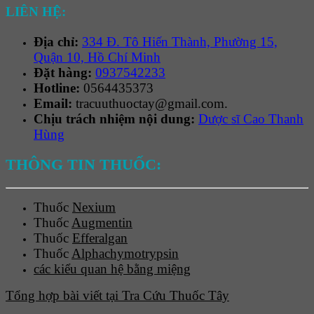
LIÊN HỆ:
Địa chỉ:
334 Đ. Tô Hiến Thành, Phường 15,
Quận 10, Hồ Chí Minh
Đặt hàng:
0937542233
Hotline:
0564435373
Email:
tracuuthuoctay@gmail.com.
Chịu trách nhiệm nội dung:
Dược sĩ Cao Thanh
Hùng
THÔNG TIN THUỐC:
Thuốc
Nexium
Thuốc
Augmentin
Thuốc
Efferalgan
Thuốc
Alphachymotrypsin
các kiểu quan hệ bằng miệng
Tổng hợp bài viết tại Tra Cứu Thuốc Tây