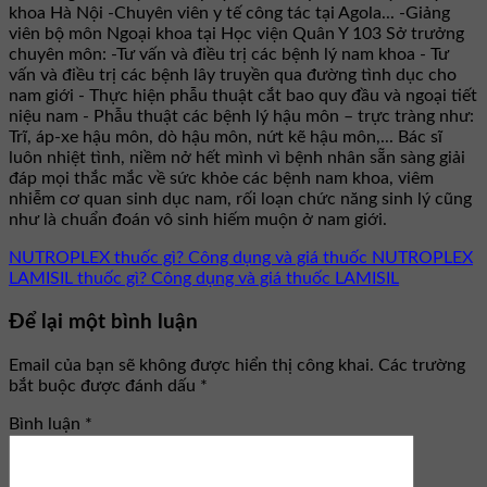
khoa Hà Nội -Chuyên viên y tế công tác tại Agola... -Giảng
viên bộ môn Ngoại khoa tại Học viện Quân Y 103 Sở trưởng
chuyên môn: -Tư vấn và điều trị các bệnh lý nam khoa - Tư
vấn và điều trị các bệnh lây truyền qua đường tình dục cho
nam giới - Thực hiện phẫu thuật cắt bao quy đầu và ngoại tiết
niệu nam - Phẫu thuật các bệnh lý hậu môn – trực tràng như:
Trĩ, áp-xe hậu môn, dò hậu môn, nứt kẽ hậu môn,... Bác sĩ
luôn nhiệt tình, niềm nở hết mình vì bệnh nhân sẵn sàng giải
đáp mọi thắc mắc về sức khỏe các bệnh nam khoa, viêm
nhiễm cơ quan sinh dục nam, rối loạn chức năng sinh lý cũng
như là chuẩn đoán vô sinh hiếm muộn ở nam giới.
NUTROPLEX thuốc gì? Công dụng và giá thuốc NUTROPLEX
LAMISIL thuốc gì? Công dụng và giá thuốc LAMISIL
Để lại một bình luận
Email của bạn sẽ không được hiển thị công khai.
Các trường
bắt buộc được đánh dấu
*
Bình luận
*