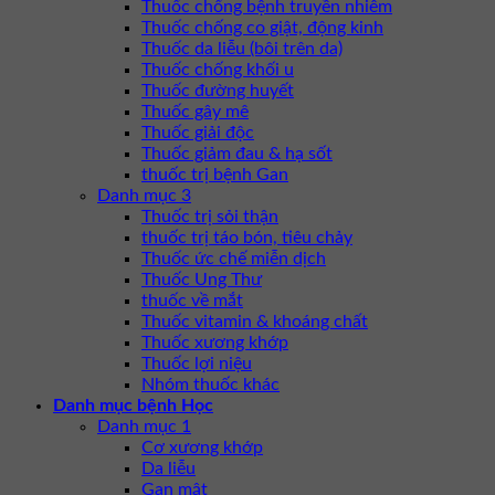
Thuốc chống bệnh truyền nhiễm
Thuốc chống co giật, động kinh
Thuốc da liễu (bôi trên da)
Thuốc chống khối u
Thuốc đường huyết
Thuốc gây mê
Thuốc giải độc
Thuốc giảm đau & hạ sốt
thuốc trị bệnh Gan
Danh mục 3
Thuốc trị sỏi thận
thuốc trị táo bón, tiêu chảy
Thuốc ức chế miễn dịch
Thuốc Ung Thư
thuốc về mắt
Thuốc vitamin & khoáng chất
Thuốc xương khớp
Thuốc lợi niệu
Nhóm thuốc khác
Danh mục bệnh Học
Danh mục 1
Cơ xương khớp
Da liễu
Gan mật