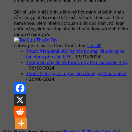
áp-xe hậu môn, dò hậu môn, nứt kẽ hậu môn,...
Bác sĩ luôn nhiệt tình, niềm nở hết mình vì bệnh nhân
sẵn sàng giải đáp mọi thắc mắc về sức khỏe các bệnh
nam khoa, viêm nhiễm cơ quan sinh dục nam, rối loạn
chức năng sinh lý cũng như là chuẩn đoán vô sinh hiếm
muộn ở nam giới.
Latest posts by Tra Cứu Thuốc Tây
(
see all
)
Thuốc Plaquenil 200mg công dụng, liều dùng và
tác dụng phụ cần biết
- 13/10/2024
Thông tin đầy đủ về thuốc ung thư Lenvaxen 4mg
- 06/10/2024
Thuốc Cetrigy tác dụng, liều dùng, giá bao nhiêu?
- 26/08/2024
Bài viết này được đăng trong
Thuốc A-Z
,
Thuốc Chữ N
và