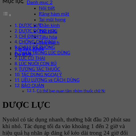
Mục lục
Danh mục 2
Nội tiết
Răng hàm mặt
Tai mũi họng
Thần kinh
DƯỢC LỰC
Tiết niệu
DƯỢC ĐỘNG HỌC
CHỈ ĐỊNH
Tiêu hóa
CHỐNG CHỈ ĐỊNH
Tim mạch
CHÚ Ý ĐỀ PHÒNG
Tin Sức Khỏe
THẬN TRỌNG LÚC DÙNG
Đo BMI
LÚC CÓ THAI
LÚC NUÔI CON BÚ
TƯƠNG TÁC THUỐC
TÁC DỤNG NGOẠI Ý
LIỀU LƯỢNG và CÁCH DÙNG
BẢO QUẢN
Có thể bạn quan tâm nhóm thuốc chữ N:
DƯỢC LỰC
Nyolol có tác dụng nhanh, thường bắt đầu 20 phút sau
khi nhỏ. Tác dụng tối đa vào khoảng 1 đến 2 giờ và
hiệu quả hạ nhãn áp đáng kể kéo dài trong 24 giờ đối