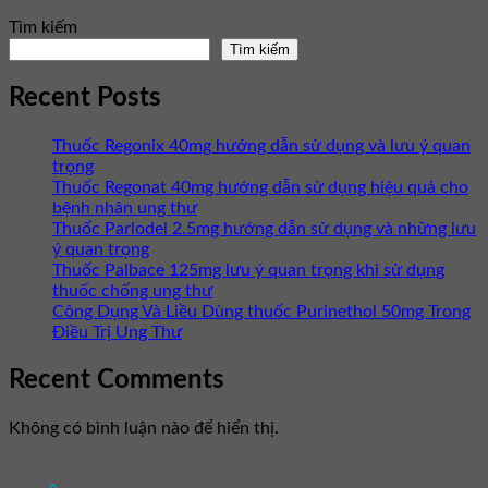
Tìm kiếm
Tìm kiếm
Recent Posts
Thuốc Regonix 40mg hướng dẫn sử dụng và lưu ý quan
trọng
Thuốc Regonat 40mg hướng dẫn sử dụng hiệu quả cho
bệnh nhân ung thư
Thuốc Parlodel 2.5mg hướng dẫn sử dụng và những lưu
ý quan trọng
Thuốc Palbace 125mg lưu ý quan trọng khi sử dụng
thuốc chống ung thư
Công Dụng Và Liều Dùng thuốc Purinethol 50mg Trong
Điều Trị Ung Thư
Recent Comments
Không có bình luận nào để hiển thị.