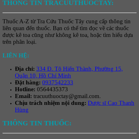
THÔNG TIN TRACUUTHUOCTAY:
Thuốc A-Z từ Tra Cứu Thuốc Tây cung cấp thông tin
liên quan đến thuốc. Bạn có thể tìm đọc về các thuốc
được kê toa cũng như không kê toa, hoặc tìm hiểu dựa
trên phân loại.
LIÊN HỆ:
Địa chỉ:
334 Đ. Tô Hiến Thành, Phường 15,
Quận 10, Hồ Chí Minh
Đặt hàng:
0937542233
Hotline:
0564435373
Email:
tracuuthuoctay@gmail.com.
Chịu trách nhiệm nội dung:
Dược sĩ Cao Thanh
Hùng
THÔNG TIN THUỐC: