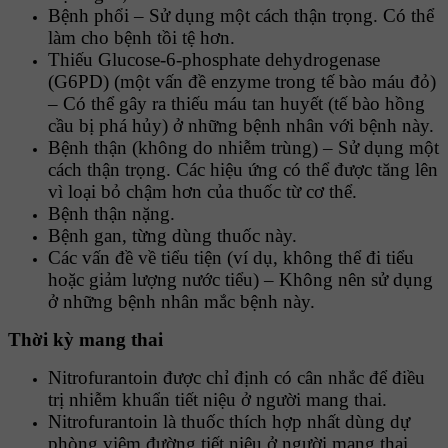
Bệnh phổi – Sử dụng một cách thận trọng. Có thể
làm cho bệnh tồi tệ hơn.
Thiếu Glucose-6-phosphate dehydrogenase
(G6PD) (một vấn đề enzyme trong tế bào máu đỏ)
– Có thể gây ra thiếu máu tan huyết (tế bào hồng
cầu bị phá hủy) ở những bệnh nhân với bệnh này.
Bệnh thận (không do nhiễm trùng) – Sử dụng một
cách thận trọng. Các hiệu ứng có thể được tăng lên
vì loại bỏ chậm hơn của thuốc từ cơ thể.
Bệnh thận nặng.
Bệnh gan, từng dùng thuốc này.
Các vấn đề về tiểu tiện (ví dụ, không thể đi tiểu
hoặc giảm lượng nước tiểu) – Không nên sử dụng
ở những bệnh nhân mắc bệnh này.
Thời kỳ mang thai
Nitrofurantoin được chỉ định có cân nhắc để điều
trị nhiễm khuẩn tiết niệu ở người mang thai.
Nitrofurantoin là thuốc thích hợp nhất dùng dự
phòng viêm đường tiết niệu ở người mang thai.