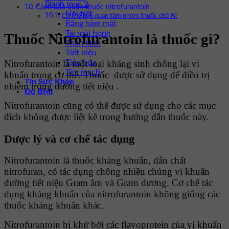
Danh mục 2
Cách bảo quản thuốc nitrofurantoin
Nội tiết
Có thể bạn quan tâm nhóm thuốc chữ N:
Răng hàm mặt
Tai mũi họng
Thuốc Nitrofurantoin là thuốc gì?
Thần kinh
Tiết niệu
Tiêu hóa
Nitrofurantoin là một loại kháng sinh chống lại vi
Tim mạch
khuẩn trong cơ thể. Thuốc được sử dụng để điều trị
Tin Sức Khỏe
nhiễm trùng đường tiết niệu .
Đo BMI
Nitrofurantoin cũng có thể được sử dụng cho các mục
đích không được liệt kê trong hướng dẫn thuốc này.
Dược lý và cơ chế tác dụng
Nitrofurantoin là thuốc kháng khuẩn, dẫn chất
nitrofuran, có tác dụng chống nhiều chủng vi khuẩn
đường tiết niệu Gram âm và Gram dương. Cơ chế tác
dụng kháng khuẩn của nitrofurantoin không giống các
thuốc kháng khuẩn khác.
Nitrofurantoin bị khử bởi các flavoprotein của vi khuẩn