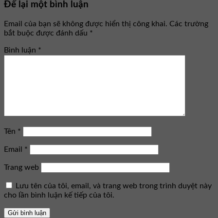
Để lại một bình luận
Email của bạn sẽ không được hiển thị công khai.
Các trường
bắt buộc được đánh dấu
*
Bình luận
*
Tên
*
Email
*
Trang web
Lưu tên của tôi, email, và trang web trong trình duyệt này
cho lần bình luận kế tiếp của tôi.