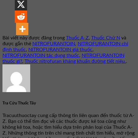
Bài viết này được đăng trong
Thuốc A-Z
,
Thuốc Chữ N
và
được gắn thẻ
NITROFURANTOIN
,
NITROFURANTOIN chỉ
định thuốc
,
NITROFURANTOIN giá thuốc
,
NITROFURANTOIN tác dụng thuốc
,
NITROFURANTOIN
thuốc gì?
,
Thuốc nitrofuran kháng khuẩn đường tiết niệu.
.
Tra Cứu Thuốc Tây
Tracuuthuoctay cung cấp thông tin liên quan đến thuốc từ A-
Z. Bạn có thể tìm đọc về các thuốc được kê toa cũng như
không kê toa, hoặc tìm hiểu dựa trên phân loại của Thuốc A-
Z. Những thông tin trên chỉ mang tính chất tìm hiểu, mở rộng