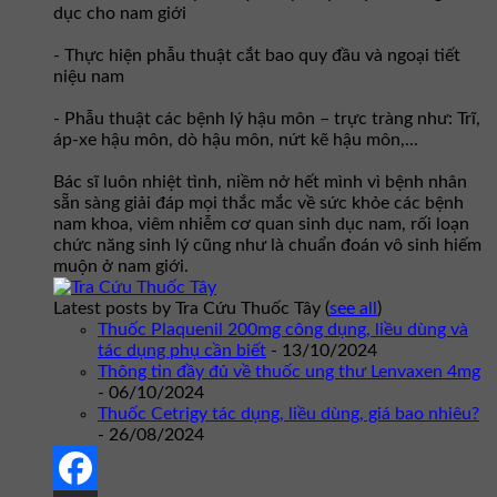
dục cho nam giới
- Thực hiện phẫu thuật cắt bao quy đầu và ngoại tiết
niệu nam
- Phẫu thuật các bệnh lý hậu môn – trực tràng như: Trĩ,
áp-xe hậu môn, dò hậu môn, nứt kẽ hậu môn,...
Bác sĩ luôn nhiệt tình, niềm nở hết mình vì bệnh nhân
sẵn sàng giải đáp mọi thắc mắc về sức khỏe các bệnh
nam khoa, viêm nhiễm cơ quan sinh dục nam, rối loạn
chức năng sinh lý cũng như là chuẩn đoán vô sinh hiếm
muộn ở nam giới.
Latest posts by Tra Cứu Thuốc Tây
(
see all
)
Thuốc Plaquenil 200mg công dụng, liều dùng và
tác dụng phụ cần biết
- 13/10/2024
Thông tin đầy đủ về thuốc ung thư Lenvaxen 4mg
- 06/10/2024
Thuốc Cetrigy tác dụng, liều dùng, giá bao nhiêu?
- 26/08/2024