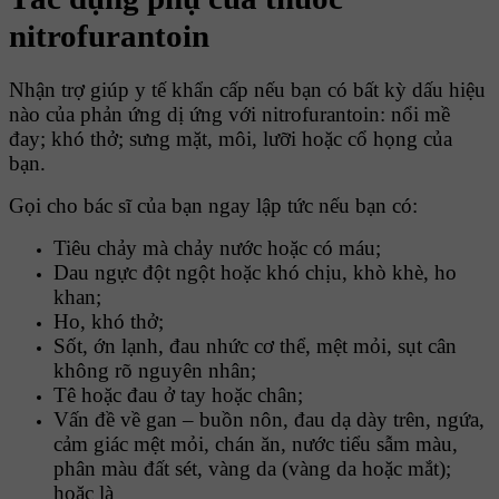
nitrofurantoin
Nhận trợ giúp y tế khẩn cấp nếu bạn có bất kỳ dấu hiệu
nào của phản ứng dị ứng với nitrofurantoin: nổi mề
đay; khó thở; sưng mặt, môi, lưỡi hoặc cổ họng của
bạn.
Gọi cho bác sĩ của bạn ngay lập tức nếu bạn có:
Tiêu chảy mà chảy nước hoặc có máu;
Dau ngực đột ngột hoặc khó chịu, khò khè, ho
khan;
Ho, khó thở;
Sốt, ớn lạnh, đau nhức cơ thể, mệt mỏi, sụt cân
không rõ nguyên nhân;
Tê hoặc đau ở tay hoặc chân;
Vấn đề về gan – buồn nôn, đau dạ dày trên, ngứa,
cảm giác mệt mỏi, chán ăn, nước tiểu sẫm màu,
phân màu đất sét, vàng da (vàng da hoặc mắt);
hoặc là