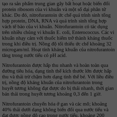
tạo ra sản phẩm trung gian gây bất hoạt hoặc biến đổi
protein ribosom của vi khuẩn và một số đại phân tử
khác. Do đó, nitrofurantoin ức chế quá trình sinh tổng
hợp protein, DNA, RNA và quá trình sinh tổng hợp
vách tế bào của vi khuẩn. Nitrofurantoin có tác dụng
trên nhiều chủng vi khuẩn E. coli, Enterococcus. Các vi
khuẩn nhạy cảm với thuốc hiếm trở thành kháng thuốc
trong khi điều trị. Nồng độ tối thiểu ức chế khoảng 32
microgam/ml. Hoạt tính kháng khuẩn của nitrofurantoin
tăng trong nước tiểu có pH acid.
Nitrofurantoin được hấp thu nhanh và hoàn toàn qua
đường tiêu hóa, dạng tinh thể kích thước lớn được hấp
thu và thải trừ chậm hơn dạng tinh thể bé. Với liều điều
trị, nồng độ kháng khuẩn của nitrofurantoin trong
huyết tương không đạt được do bị thải nhanh, thời gian
bán thải trong huyết tương khoảng 0,3 đến 1 giờ.
Nitrofurantoin chuyển hóa ở gan và các mô; khoảng
40% thải dưới dạng không biến đổi qua nước tiểu và
đạt được nồng độ cao trong nước tiểu, khoảng 200