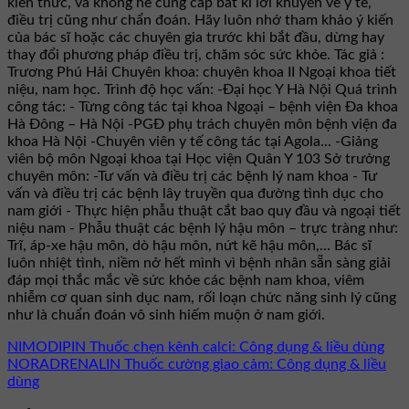
kiến thức, và không hề cung cấp bất kì lời khuyên về y tế,
điều trị cũng như chẩn đoán. Hãy luôn nhớ tham khảo ý kiến
của bác sĩ hoặc các chuyên gia trước khi bắt đầu, dừng hay
thay đổi phương pháp điều trị, chăm sóc sức khỏe. Tác giả :
Trương Phú Hải Chuyên khoa: chuyên khoa II Ngoại khoa tiết
niệu, nam học. Trình độ học vấn: -Đại học Y Hà Nội Quá trình
công tác: - Từng công tác tại khoa Ngoại – bệnh viện Đa khoa
Hà Đông – Hà Nội -PGĐ phụ trách chuyên môn bệnh viện đa
khoa Hà Nội -Chuyên viên y tế công tác tại Agola... -Giảng
viên bộ môn Ngoại khoa tại Học viện Quân Y 103 Sở trưởng
chuyên môn: -Tư vấn và điều trị các bệnh lý nam khoa - Tư
vấn và điều trị các bệnh lây truyền qua đường tình dục cho
nam giới - Thực hiện phẫu thuật cắt bao quy đầu và ngoại tiết
niệu nam - Phẫu thuật các bệnh lý hậu môn – trực tràng như:
Trĩ, áp-xe hậu môn, dò hậu môn, nứt kẽ hậu môn,... Bác sĩ
luôn nhiệt tình, niềm nở hết mình vì bệnh nhân sẵn sàng giải
đáp mọi thắc mắc về sức khỏe các bệnh nam khoa, viêm
nhiễm cơ quan sinh dục nam, rối loạn chức năng sinh lý cũng
như là chuẩn đoán vô sinh hiếm muộn ở nam giới.
NIMODIPIN Thuốc chẹn kênh calci: Công dụng & liều dùng
NORADRENALIN Thuốc cường giao cảm: Công dụng & liều
dùng