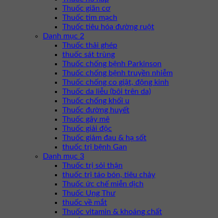
Thuốc giãn cơ
Thuốc tim mạch
Thuốc tiêu hóa đường ruột
Danh mục 2
Thuốc thải ghép
thuốc sát trùng
Thuốc chống bệnh Parkinson
Thuốc chống bệnh truyền nhiễm
Thuốc chống co giật, động kinh
Thuốc da liễu (bôi trên da)
Thuốc chống khối u
Thuốc đường huyết
Thuốc gây mê
Thuốc giải độc
Thuốc giảm đau & hạ sốt
thuốc trị bệnh Gan
Danh mục 3
Thuốc trị sỏi thận
thuốc trị táo bón, tiêu chảy
Thuốc ức chế miễn dịch
Thuốc Ung Thư
thuốc về mắt
Thuốc vitamin & khoáng chất