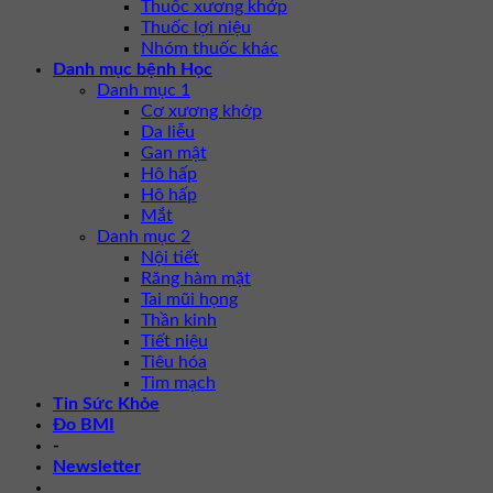
Thuốc xương khớp
Thuốc lợi niệu
Nhóm thuốc khác
Danh mục bệnh Học
Danh mục 1
Cơ xương khớp
Da liễu
Gan mật
Hô hấp
Hô hấp
Mắt
Danh mục 2
Nội tiết
Răng hàm mặt
Tai mũi họng
Thần kinh
Tiết niệu
Tiêu hóa
Tim mạch
Tin Sức Khỏe
Đo BMI
-
Newsletter