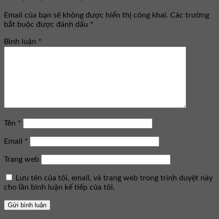
Email của bạn sẽ không được hiển thị công khai.
Các trường
bắt buộc được đánh dấu
*
Bình luận
*
Tên
*
Email
*
Trang web
Lưu tên của tôi, email, và trang web trong trình duyệt này
cho lần bình luận kế tiếp của tôi.