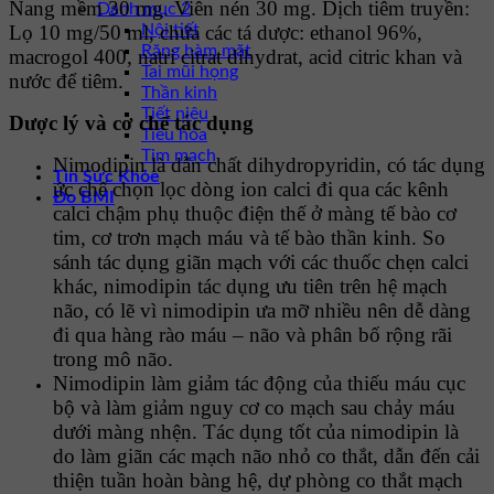
Nang mềm 30 mg. Viên nén 30 mg. Dịch tiêm truyền:
Danh mục 2
Nội tiết
Lọ 10 mg/50 ml, chứa các tá dược: ethanol 96%,
Răng hàm mặt
macrogol 400, natri citrat dihydrat, acid citric khan và
Tai mũi họng
nước để tiêm.
Thần kinh
Tiết niệu
Dược lý và cơ chế tác dụng
Tiêu hóa
Tim mạch
Nimodipin là dẫn chất dihydropyridin, có tác dụng
Tin Sức Khỏe
ức chế chọn lọc dòng ion calci đi qua các kênh
Đo BMI
calci chậm phụ thuộc điện thế ở màng tế bào cơ
tim, cơ trơn mạch máu và tế bào thần kinh. So
sánh tác dụng giãn mạch với các thuốc chẹn calci
khác, nimodipin tác dụng ưu tiên trên hệ mạch
não, có lẽ vì nimodipin ưa mỡ nhiều nên dễ dàng
đi qua hàng rào máu – não và phân bố rộng rãi
trong mô não.
Nimodipin làm giảm tác động của thiếu máu cục
bộ và làm giảm nguy cơ co mạch sau chảy máu
dưới màng nhện. Tác dụng tốt của nimodipin là
do làm giãn các mạch não nhỏ co thắt, dẫn đến cải
thiện tuần hoàn bàng hệ, dự phòng co thắt mạch