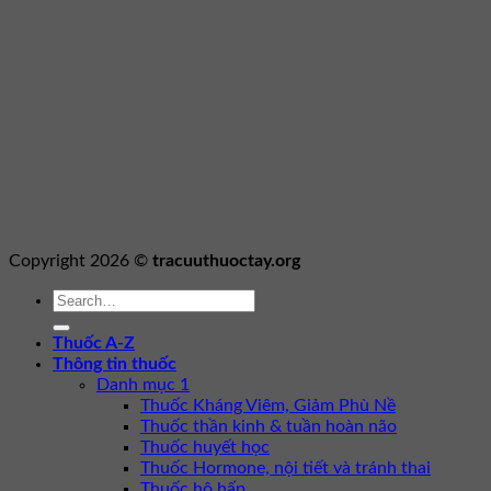
Copyright 2026 ©
tracuuthuoctay.org
Thuốc A-Z
Thông tin thuốc
Danh mục 1
Thuốc Kháng Viêm, Giảm Phù Nề
Thuốc thần kinh & tuần hoàn não
Thuốc huyết học
Thuốc Hormone, nội tiết và tránh thai
Thuốc hô hấp