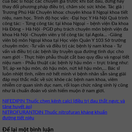
của bác sĩ hoặc các chuyên gia trước khi bắt đầu, dừng hay
thay đổi phương pháp điều trị, chăm sóc sức khỏe. Tác giả :
Trương Phú Hải Chuyên khoa: chuyên khoa II Ngoại khoa tiết
niệu, nam học. Trình độ học vấn: -Đại học Y Hà Nội Quá trình
công tác: - Từng công tác tại khoa Ngoại – bệnh viện Đa khoa
Hà Đông – Hà Nội -PGĐ phụ trách chuyên môn bệnh viện đa
khoa Hà Nội -Chuyên viên y tế công tác tại Agola... -Giảng
viên bộ môn Ngoại khoa tại Học viện Quân Y 103 Sở trưởng
chuyên môn: -Tư vấn và điều trị các bệnh lý nam khoa - Tư
vấn và điều trị các bệnh lây truyền qua đường tình dục cho
nam giới - Thực hiện phẫu thuật cắt bao quy đầu và ngoại tiết
niệu nam - Phẫu thuật các bệnh lý hậu môn – trực tràng như:
Trĩ, áp-xe hậu môn, dò hậu môn, nứt kẽ hậu môn,... Bác sĩ
luôn nhiệt tình, niềm nở hết mình vì bệnh nhân sẵn sàng giải
đáp mọi thắc mắc về sức khỏe các bệnh nam khoa, viêm
nhiễm cơ quan sinh dục nam, rối loạn chức năng sinh lý cũng
như là chuẩn đoán vô sinh hiếm muộn ở nam giới.
NIFEDIPIN Thuốc chẹn kênh calci (điều trị đau thắt ngực và
tăng huyết áp)
NITROFURANTOIN Thuốc nitrofuran kháng khuẩn
đường tiết niệu
Để lại một bình luận