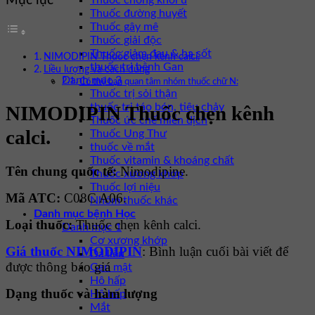
Mục lục
Thuốc chống khối u
Thuốc đường huyết
Thuốc gây mê
Thuốc giải độc
Thuốc giảm đau & hạ sốt
NIMODIPIN Thuốc chẹn kênh calci.
thuốc trị bệnh Gan
Liều lượng và cách dùng
Danh mục 3
Có thể bạn quan tâm nhóm thuốc chữ N:
Thuốc trị sỏi thận
thuốc trị táo bón, tiêu chảy
NIMODIPIN Thuốc chẹn kênh
Thuốc ức chế miễn dịch
calci.
Thuốc Ung Thư
thuốc về mắt
Thuốc vitamin & khoáng chất
Tên chung quốc tế:
Nimodipine.
Thuốc xương khớp
Thuốc lợi niệu
Mã ATC:
C08C A06.
Nhóm thuốc khác
Danh mục bệnh Học
Loại thuốc:
Thuốc chẹn kênh calci.
Danh mục 1
Cơ xương khớp
Giá thuốc NIMODIPIN
: Bình luận cuối bài viết để
Da liễu
được thông báo giá
Gan mật
Hô hấp
Dạng thuốc và hàm lượng
Hô hấp
Mắt