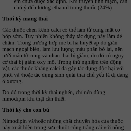
em chưa được xác định. Khi truyền tĩnh mạch, cần
chú ý đến lượng ethanol trong thuốc (24%).
Thời kỳ mang thai
Các thuốc chẹn kênh calci có thể làm tử cung mất co
bóp sớm. Tuy nhiên không thấy tác dụng này làm đẻ
chậm. Trong trường hợp mẹ bị hạ huyết áp do giãn
mạch ngoại biên, làm lưu lượng máu phân bố lại, nên
tưới máu tử cung và nhau thai bị giảm, do đó có nguy
cơ thai bị giảm oxy mô. Trong thử nghiệm trên động
vật, các thuốc kháng calci đã gây tác dụng độc hại với
phôi và /hoặc tác dụng sinh quái thai chủ yếu là dị dạng
ở xương.
Do đó trong thời kỳ thai nghén, chỉ nên dùng
nimodipin khi thật cần thiết.
Thời kỳ cho con bú
Nimodipin và/hoặc những chất chuyển hóa của thuốc
này xuất hiện trong sữa chuột cống trắng cái với nồng