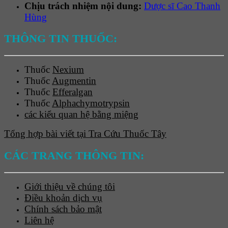
Chịu trách nhiệm nội dung:
Dược sĩ Cao Thanh
Hùng
THÔNG TIN THUỐC:
Thuốc
Nexium
Thuốc
Augmentin
Thuốc
Efferalgan
Thuốc
Alphachymotrypsin
các kiểu quan hệ bằng miệng
Tổng hợp bài viết tại Tra Cứu Thuốc Tây
CÁC TRANG THÔNG TIN:
Giới thiệu về chúng tôi
Điều khoản dịch vụ
Chính sách bảo mật
Liên hệ