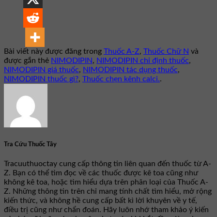
Bài viết này được đăng trong
Thuốc A-Z
,
Thuốc Chữ N
và
được gắn thẻ
NIMODIPIN
,
NIMODIPIN chỉ định thuốc
,
NIMODIPIN giá thuốc
,
NIMODIPIN tác dụng thuốc
,
NIMODIPIN thuốc gì?
,
Thuốc chẹn kênh calci.
.
Tra Cứu Thuốc Tây
Tracuuthuoctay cung cấp thông tin liên quan đến thuốc từ A-
Z. Bạn có thể tìm đọc về các thuốc được kê toa cũng như
không kê toa, hoặc tìm hiểu dựa trên phân loại của Thuốc A-
Z. Những thông tin trên chỉ mang tính chất tìm hiểu, mở rộng
kiến thức, và không hề cung cấp bất kì lời khuyên về y tế,
điều trị cũng như chẩn đoán. Hãy luôn nhớ tham khảo ý kiến