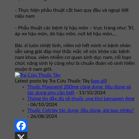
- Thực hiện phẫu thuật cắt bao quy đầu và ngoại tiết
niệu nam
- Phẫu thuật các bệnh lý hậu môn – trực tràng như: Trĩ,
áp-xe hậu môn, dò hậu môn, nứt kẽ hậu môn,...
Bác sĩ luôn nhiệt tình, niềm nở hết mình vì bệnh nhân
sẵn sàng giải đáp mọi thắc mắc về sức khỏe các bệnh
nam khoa, viêm nhiễm cơ quan sinh dục nam, rối loạn
chức năng sinh lý cũng như là chuẩn đoán vô sinh hiếm
muộn ở nam giới.
Latest posts by Tra Cứu Thuốc Tây
(
see all
)
Thuốc Plaquenil 200mg công dụng, liều dùng và
tác dụng phụ cần biết
- 13/10/2024
Thông tin đầy đủ về thuốc ung thư Lenvaxen 4mg
- 06/10/2024
Thuốc Cetrigy tác dụng, liều dùng, giá bao nhiêu?
- 26/08/2024