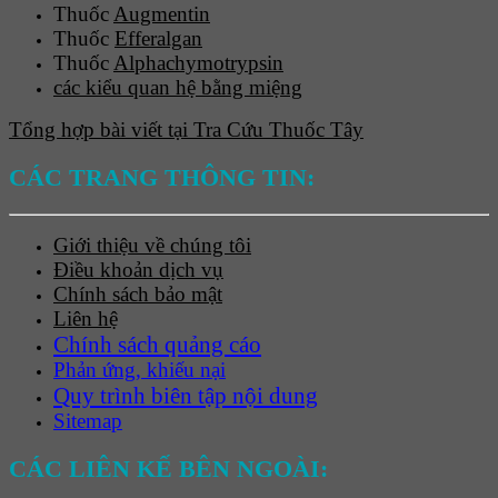
Thuốc
Augmentin
Thuốc
Efferalgan
Thuốc
Alphachymotrypsin
các kiểu quan hệ bằng miệng
Tổng hợp bài viết tại Tra Cứu Thuốc Tây
CÁC TRANG THÔNG TIN:
Giới thiệu về chúng tôi
Điều khoản dịch vụ
Chính sách bảo mật
Liên hệ
Chính sách quảng cáo
Phản ứng, khiếu nại
Quy trình biên tập nội dung
Sitemap
CÁC LIÊN KẾ BÊN NGOÀI: