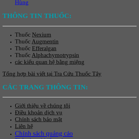
Hùng
THÔNG TIN THUỐC:
Thuốc
Nexium
Thuốc
Augmentin
Thuốc
Efferalgan
Thuốc
Alphachymotrypsin
các kiểu quan hệ bằng miệng
Tổng hợp bài viết tại Tra Cứu Thuốc Tây
CÁC TRANG THÔNG TIN:
Giới thiệu về chúng tôi
Điều khoản dịch vụ
Chính sách bảo mật
Liên hệ
Chính sách quảng cáo