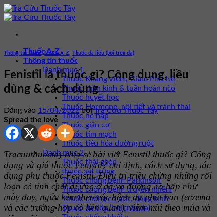
Bỏ
qua
nội
dung
Thuốc A-Z
Thông tin thuốc
,
Thuốc A-Z
,
Thuốc da liễu (bôi trên da)
Thông tin thuốc
Danh mục 1
Fenistil là thuốc gì? Công dụng, liều
Thuốc Kháng Viêm, Giảm Phù Nề
dùng & cách dùng
Thuốc thần kinh & tuần hoàn não
Thuốc huyết học
Thuốc Hormone, nội tiết và tránh thai
Đăng vào
15/04/2022
bởi
Tra Cứu Thuốc Tây
Thuốc hô hấp
Spread the love
Thuốc giãn cơ
Thuốc tim mạch
Thuốc tiêu hóa đường ruột
Danh mục 2
Tracuuthuoctay chia sẻ bài viết Fenistil thuốc gì? Công
Thuốc thải ghép
dụng và giá thuốc Fenistil? chỉ định, cách sử dụng, tác
thuốc sát trùng
dụng phụ thuốc Fenistil
.
Điều trị triệu chứng những rối
Thuốc chống bệnh Parkinson
loạn có tính chất dị ứng ở da và đường hô hấp như
Thuốc chống bệnh truyền nhiễm
mày đay, ngứa kèm theo các bệnh da phát ban (eczema
Thuốc chống co giật, động kinh
và các trường hợp có liên quan), viêm mũi theo mùa và
Thuốc da liễu (bôi trên da)