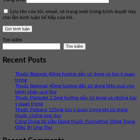
Lưu tên của tôi, email, và trang web trong trình duyệt này
cho lần bình luận kế tiếp của tôi.
Tìm kiếm
Tìm kiếm
Recent Posts
Thuốc Regonix 40mg hướng dẫn sử dụng và lưu ý quan
trọng
Thuốc Regonat 40mg hướng dẫn sử dụng hiệu quả cho
bệnh nhân ung thư
Thuốc Parlodel 2.5mg hướng dẫn sử dụng và những lưu
ý quan trọng
Thuốc Palbace 125mg lưu ý quan trọng khi sử dụng
thuốc chống ung thư
Công Dụng Và Liều Dùng thuốc Purinethol 50mg Trong
Điều Trị Ung Thư