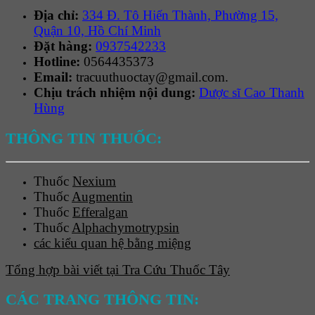
Địa chỉ:
334 Đ. Tô Hiến Thành, Phường 15,
Quận 10, Hồ Chí Minh
Đặt hàng:
0937542233
Hotline:
0564435373
Email:
tracuuthuoctay@gmail.com.
Chịu trách nhiệm nội dung:
Dược sĩ Cao Thanh
Hùng
THÔNG TIN THUỐC:
Thuốc
Nexium
Thuốc
Augmentin
Thuốc
Efferalgan
Thuốc
Alphachymotrypsin
các kiểu quan hệ bằng miệng
Tổng hợp bài viết tại Tra Cứu Thuốc Tây
CÁC TRANG THÔNG TIN: