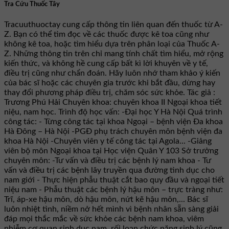
Tra Cứu Thuốc Tây
Tracuuthuoctay cung cấp thông tin liên quan đến thuốc từ A-
Z. Bạn có thể tìm đọc về các thuốc được kê toa cũng như
không kê toa, hoặc tìm hiểu dựa trên phân loại của Thuốc A-
Z. Những thông tin trên chỉ mang tính chất tìm hiểu, mở rộng
kiến thức, và không hề cung cấp bất kì lời khuyên về y tế,
điều trị cũng như chẩn đoán. Hãy luôn nhớ tham khảo ý kiến
của bác sĩ hoặc các chuyên gia trước khi bắt đầu, dừng hay
thay đổi phương pháp điều trị, chăm sóc sức khỏe. Tác giả :
Trương Phú Hải Chuyên khoa: chuyên khoa II Ngoại khoa tiết
niệu, nam học. Trình độ học vấn: -Đại học Y Hà Nội Quá trình
công tác: - Từng công tác tại khoa Ngoại – bệnh viện Đa khoa
Hà Đông – Hà Nội -PGĐ phụ trách chuyên môn bệnh viện đa
khoa Hà Nội -Chuyên viên y tế công tác tại Agola... -Giảng
viên bộ môn Ngoại khoa tại Học viện Quân Y 103 Sở trưởng
chuyên môn: -Tư vấn và điều trị các bệnh lý nam khoa - Tư
vấn và điều trị các bệnh lây truyền qua đường tình dục cho
nam giới - Thực hiện phẫu thuật cắt bao quy đầu và ngoại tiết
niệu nam - Phẫu thuật các bệnh lý hậu môn – trực tràng như:
Trĩ, áp-xe hậu môn, dò hậu môn, nứt kẽ hậu môn,... Bác sĩ
luôn nhiệt tình, niềm nở hết mình vì bệnh nhân sẵn sàng giải
đáp mọi thắc mắc về sức khỏe các bệnh nam khoa, viêm
nhiễm cơ quan sinh dục nam, rối loạn chức năng sinh lý cũng