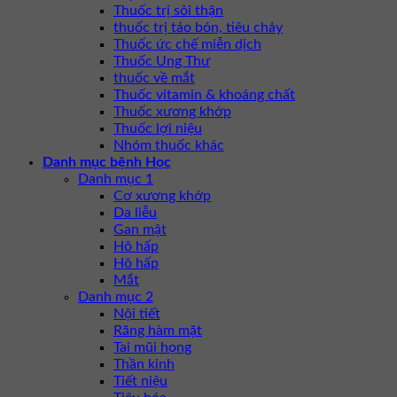
Thuốc trị sỏi thận
thuốc trị táo bón, tiêu chảy
Thuốc ức chế miễn dịch
Thuốc Ung Thư
thuốc về mắt
Thuốc vitamin & khoáng chất
Thuốc xương khớp
Thuốc lợi niệu
Nhóm thuốc khác
Danh mục bệnh Học
Danh mục 1
Cơ xương khớp
Da liễu
Gan mật
Hô hấp
Hô hấp
Mắt
Danh mục 2
Nội tiết
Răng hàm mặt
Tai mũi họng
Thần kinh
Tiết niệu