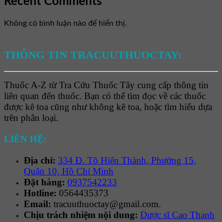
Recent Comments
Không có bình luận nào để hiển thị.
THÔNG TIN TRACUUTHUOCTAY:
Thuốc A-Z từ Tra Cứu Thuốc Tây cung cấp thông tin
liên quan đến thuốc. Bạn có thể tìm đọc về các thuốc
được kê toa cũng như không kê toa, hoặc tìm hiểu dựa
trên phân loại.
LIÊN HỆ:
Địa chỉ:
334 Đ. Tô Hiến Thành, Phường 15,
Quận 10, Hồ Chí Minh
Đặt hàng:
0937542233
Hotline:
0564435373
Email:
tracuuthuoctay@gmail.com.
Chịu trách nhiệm nội dung:
Dược sĩ Cao Thanh