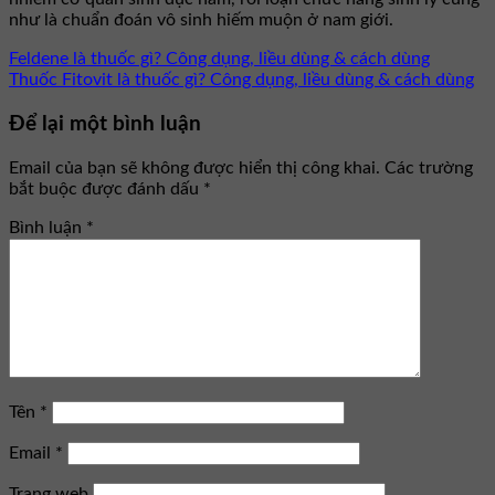
như là chuẩn đoán vô sinh hiếm muộn ở nam giới.
Feldene là thuốc gì? Công dụng, liều dùng & cách dùng
Thuốc Fitovit là thuốc gì? Công dụng, liều dùng & cách dùng
Để lại một bình luận
Email của bạn sẽ không được hiển thị công khai.
Các trường
bắt buộc được đánh dấu
*
Bình luận
*
Tên
*
Email
*
Trang web