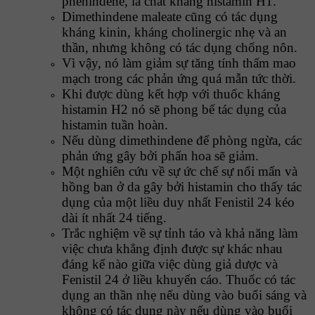
phenindene, là chất kháng histamin H1.
Dimethindene maleate cũng có tác dụng
kháng kinin, kháng cholinergic nhẹ và an
thần, nhưng không có tác dụng chống nôn.
Vì vậy, nó làm giảm sự tăng tính thấm mao
mạch trong các phản ứng quá mẫn tức thời.
Khi được dùng kết hợp với thuốc kháng
histamin H2 nó sẽ phong bế tác dụng của
histamin tuần hoàn.
Nếu dùng dimethindene để phòng ngừa, các
phản ứng gây bởi phấn hoa sẽ giảm.
Một nghiên cứu về sự ức chế sự nổi mẩn và
hồng ban ở da gây bởi histamin cho thấy tác
dụng của một liều duy nhất Fenistil 24 kéo
dài ít nhất 24 tiếng.
Trắc nghiệm về sự tỉnh táo và khả năng làm
việc chưa khẳng định được sự khác nhau
đáng kể nào giữa việc dùng giả dược và
Fenistil 24 ở liều khuyến cáo. Thuốc có tác
dụng an thần nhẹ nếu dùng vào buổi sáng và
không có tác dụng này nếu dùng vào buổi