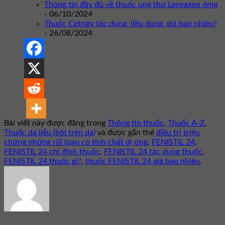
Thông tin đầy đủ về thuốc ung thư Lenvaxen 4mg
- 06/10/2024
Thuốc Cetrigy tác dụng, liều dùng, giá bao nhiêu?
- 26/08/2024
Bài viết này được đăng trong
Thông tin thuốc
,
Thuốc A-Z
,
Thuốc da liễu (bôi trên da)
và được gắn thẻ
điều trị triệu
chứng những rối loạn có tính chất dị ứng
,
FENISTIL 24
,
FENISTIL 24 chỉ định thuốc
,
FENISTIL 24 tác dụng thuốc
,
FENISTIL 24 thuốc gì?
,
thuốc FENISTIL 24 giá bao nhiêu
.