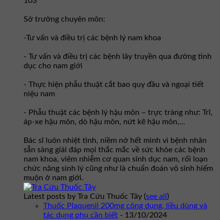
103
Sở trưởng chuyên môn:
-Tư vấn và điều trị các bệnh lý nam khoa
- Tư vấn và điều trị các bệnh lây truyền qua đường tình
dục cho nam giới
- Thực hiện phẫu thuật cắt bao quy đầu và ngoại tiết
niệu nam
- Phẫu thuật các bệnh lý hậu môn – trực tràng như: Trĩ,
áp-xe hậu môn, dò hậu môn, nứt kẽ hậu môn,...
Bác sĩ luôn nhiệt tình, niềm nở hết mình vì bệnh nhân
sẵn sàng giải đáp mọi thắc mắc về sức khỏe các bệnh
nam khoa, viêm nhiễm cơ quan sinh dục nam, rối loạn
chức năng sinh lý cũng như là chuẩn đoán vô sinh hiếm
muộn ở nam giới.
Latest posts by Tra Cứu Thuốc Tây
(
see all
)
Thuốc Plaquenil 200mg công dụng, liều dùng và
tác dụng phụ cần biết
- 13/10/2024