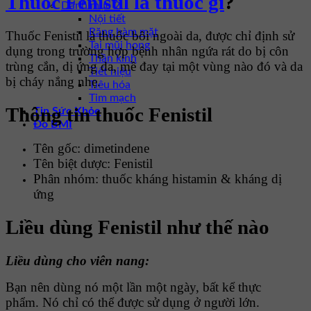
Thuốc Fenistil là thuốc gì
?
Danh mục 2
Nội tiết
Răng hàm mặt
Thuốc Fenistil là thuốc bôi ngoài da, được chỉ định sử
Tai mũi họng
dụng trong trường hợp bệnh nhân ngứa rát do bị côn
Thần kinh
trùng cắn, dị ứng da, mề đay tại một vùng nào đó và da
Tiết niệu
bị cháy nắng nhẹ.
Tiêu hóa
Tim mạch
Thông tin thuốc Fenistil
Tin Sức Khỏe
Đo BMI
Tên gốc: dimetindene
Tên biệt dược: Fenistil
Phân nhóm: thuốc kháng histamin & kháng dị
ứng
Liều dùng Fenistil như thế nào
Liều dùng cho viên nang:
Bạn nên dùng nó một lần một ngày, bất kể thực
phẩm. Nó chỉ có thể được sử dụng ở người lớn.