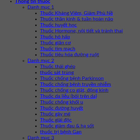
Thông tin thuốc
Danh mục 1
Thuốc Kháng Viêm, Giảm Phù Nề
Thuốc thần kinh & tuần hoàn não
Thuốc huyết học
Thuốc Hormone, nội tiết và tránh thai
Thuốc hô hấp
Thuốc giãn cơ
Thuốc tim mạch
Thuốc tiêu hóa đường ruột
Danh mục 2
Thuốc thải ghép
thuốc sát trùng
Thuốc chống bệnh Parkinson
Thuốc chống bệnh truyền nhiễm
Thuốc chống co giật, động kinh
Thuốc da liễu (bôi trên da)
Thuốc chống khối u
Thuốc đường huyết
Thuốc gây mê
Thuốc giải độc
Thuốc giảm đau & hạ sốt
thuốc trị bệnh Gan
Danh mục 3