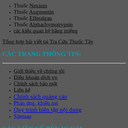
Thuốc
Nexium
Thuốc
Augmentin
Thuốc
Efferalgan
Thuốc
Alphachymotrypsin
các kiểu quan hệ bằng miệng
Tổng hợp bài viết tại Tra Cứu Thuốc Tây
CÁC TRANG THÔNG TIN:
Giới thiệu về chúng tôi
Điều khoản dịch vụ
Chính sách bảo mật
Liên hệ
Chính sách quảng cáo
Phản ứng, khiếu nại
Quy trình biên tập nội dung
Sitemap