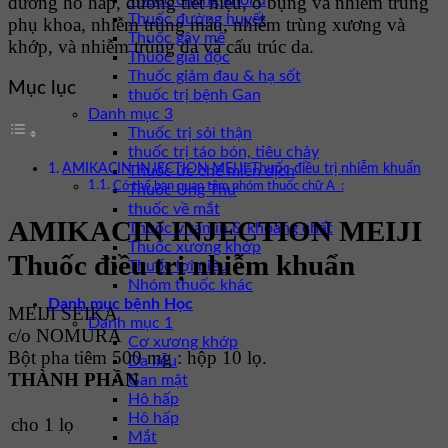
đường hô hấp, đường tiết niệu, ổ bụng và nhiễm trùng
Thuốc chống khối u
Thuốc đường huyết
phụ khoa, nhiễm trùng máu, nhiễm trùng xương và
Thuốc gây mê
khớp, và nhiễm trùng da và cấu trúc da.
Thuốc giải độc
Thuốc giảm đau & hạ sốt
Mục lục
thuốc trị bệnh Gan
Danh mục 3
Thuốc trị sỏi thận
thuốc trị táo bón, tiêu chảy
AMIKACIN INJECTION MEIJI Thuốc điều trị nhiễm khuẩn
Thuốc ức chế miễn dịch
Có thể bạn quan tâm nhóm thuốc chữ A :
Thuốc Ung Thư
thuốc về mắt
AMIKACIN INJECTION MEIJI
Thuốc vitamin & khoáng chất
Thuốc xương khớp
Thuốc điều trị nhiễm khuẩn
Thuốc lợi niệu
Nhóm thuốc khác
Danh mục bệnh Học
MEIJI SEIKA
Danh mục 1
c/o NOMURA
Cơ xương khớp
Bột pha tiêm 500 mg : hộp 10 lọ.
Da liễu
THÀNH PHẦN
Gan mật
Hô hấp
Hô hấp
cho 1 lọ
Mắt