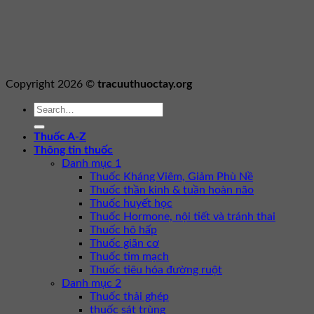
Copyright 2026 ©
tracuuthuoctay.org
Thuốc A-Z
Thông tin thuốc
Danh mục 1
Thuốc Kháng Viêm, Giảm Phù Nề
Thuốc thần kinh & tuần hoàn não
Thuốc huyết học
Thuốc Hormone, nội tiết và tránh thai
Thuốc hô hấp
Thuốc giãn cơ
Thuốc tim mạch
Thuốc tiêu hóa đường ruột
Danh mục 2
Thuốc thải ghép
thuốc sát trùng