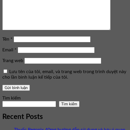
Tên
*
Email
*
Trang web
Lưu tên của tôi, email, và trang web trong trình duyệt này
cho lần bình luận kế tiếp của tôi.
Tìm kiếm
Tìm kiếm
Recent Posts
Thuốc Regonix 40mg hướng dẫn sử dụng và lưu ý quan