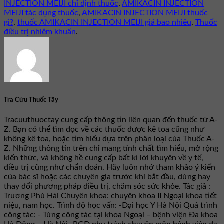
INJECTION MEIJI chỉ định thuốc
,
AMIKACIN INJECTION
MEIJI tác dụng thuốc
,
AMIKACIN INJECTION MEIJI thuốc
gì?
,
thuốc AMIKACIN INJECTION MEIJI giá bao nhiêu
,
Thuốc
điều trị nhiễm khuẩn
.
Tra Cứu Thuốc Tây
Tracuuthuoctay cung cấp thông tin liên quan đến thuốc từ A-
Z. Bạn có thể tìm đọc về các thuốc được kê toa cũng như
không kê toa, hoặc tìm hiểu dựa trên phân loại của Thuốc A-
Z. Những thông tin trên chỉ mang tính chất tìm hiểu, mở rộng
kiến thức, và không hề cung cấp bất kì lời khuyên về y tế,
điều trị cũng như chẩn đoán. Hãy luôn nhớ tham khảo ý kiến
của bác sĩ hoặc các chuyên gia trước khi bắt đầu, dừng hay
thay đổi phương pháp điều trị, chăm sóc sức khỏe. Tác giả :
Trương Phú Hải Chuyên khoa: chuyên khoa II Ngoại khoa tiết
niệu, nam học. Trình độ học vấn: -Đại học Y Hà Nội Quá trình
công tác: - Từng công tác tại khoa Ngoại – bệnh viện Đa khoa