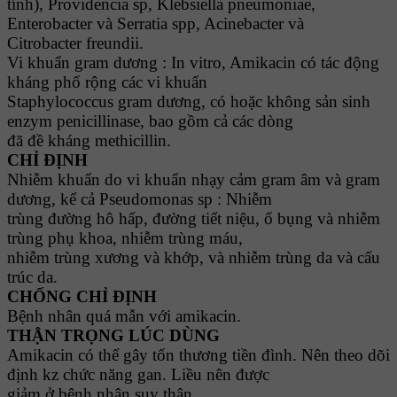
tính), Providencia sp, Klebsiella pneumoniae,
Enterobacter và Serratia spp, Acinebacter và
Citrobacter freundii.
Vi khuẩn gram dương : In vitro, Amikacin có tác động
kháng phổ rộng các vi khuẩn
Staphylococcus gram dương, có hoặc không sản sinh
enzym penicillinase, bao gồm cả các dòng
đã đề kháng methicillin.
CHỈ ĐỊNH
Nhiễm khuẩn do vi khuẩn nhạy cảm gram âm và gram
dương, kể cả Pseudomonas sp : Nhiễm
trùng đường hô hấp, đường tiết niệu, ổ bụng và nhiễm
trùng phụ khoa, nhiễm trùng máu,
nhiễm trùng xương và khớp, và nhiễm trùng da và cấu
trúc da.
CHỐNG CHỈ ĐỊNH
Bệnh nhân quá mẫn với amikacin.
THẬN TRỌNG LÚC DÙNG
Amikacin có thể gây tổn thương tiền đình. Nên theo dõi
định kz chức năng gan. Liều nên được
giảm ở bệnh nhân suy thận.