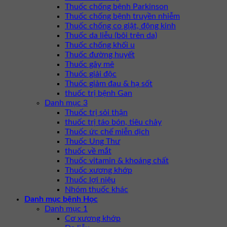
Thuốc chống bệnh Parkinson
Thuốc chống bệnh truyền nhiễm
Thuốc chống co giật, động kinh
Thuốc da liễu (bôi trên da)
Thuốc chống khối u
Thuốc đường huyết
Thuốc gây mê
Thuốc giải độc
Thuốc giảm đau & hạ sốt
thuốc trị bệnh Gan
Danh mục 3
Thuốc trị sỏi thận
thuốc trị táo bón, tiêu chảy
Thuốc ức chế miễn dịch
Thuốc Ung Thư
thuốc về mắt
Thuốc vitamin & khoáng chất
Thuốc xương khớp
Thuốc lợi niệu
Nhóm thuốc khác
Danh mục bệnh Học
Danh mục 1
Cơ xương khớp