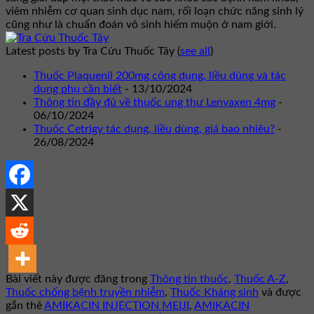
viêm nhiễm cơ quan sinh dục nam, rối loạn chức năng sinh lý
cũng như là chuẩn đoán vô sinh hiếm muộn ở nam giới.
Latest posts by Tra Cứu Thuốc Tây
(
see all
)
Thuốc Plaquenil 200mg công dụng, liều dùng và tác
dụng phụ cần biết
- 13/10/2024
Thông tin đầy đủ về thuốc ung thư Lenvaxen 4mg
-
06/10/2024
Thuốc Cetrigy tác dụng, liều dùng, giá bao nhiêu?
-
26/08/2024
Bài viết này được đăng trong
Thông tin thuốc
,
Thuốc A-Z
,
Thuốc chống bệnh truyền nhiễm
,
Thuốc Kháng sinh
và được
gắn thẻ
AMIKACIN INJECTION MEIJI
,
AMIKACIN