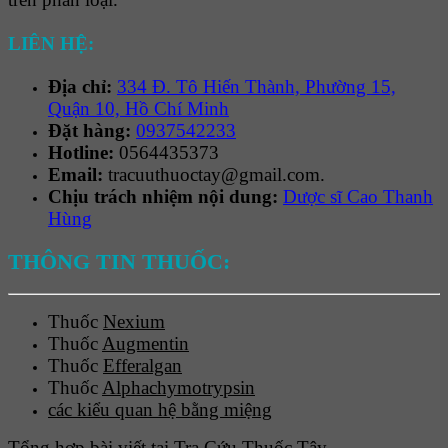
LIÊN HỆ:
Địa chỉ:
334 Đ. Tô Hiến Thành, Phường 15,
Quận 10, Hồ Chí Minh
Đặt hàng:
0937542233
Hotline:
0564435373
Email:
tracuuthuoctay@gmail.com.
Chịu trách nhiệm nội dung:
Dược sĩ Cao Thanh
Hùng
THÔNG TIN THUỐC:
Thuốc
Nexium
Thuốc
Augmentin
Thuốc
Efferalgan
Thuốc
Alphachymotrypsin
các kiểu quan hệ bằng miệng
Tổng hợp bài viết tại Tra Cứu Thuốc Tây