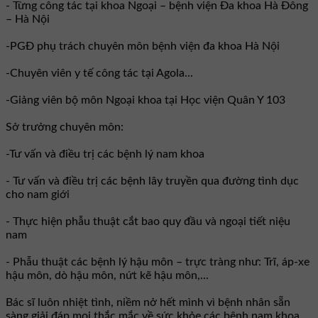
- Từng công tác tại khoa Ngoại – bệnh viện Đa khoa Hà Đông
– Hà Nội
-PGĐ phụ trách chuyên môn bệnh viện đa khoa Hà Nội
-Chuyên viên y tế công tác tại Agola...
-Giảng viên bộ môn Ngoại khoa tại Học viện Quân Y 103
Sở trưởng chuyên môn:
-Tư vấn và điều trị các bệnh lý nam khoa
- Tư vấn và điều trị các bệnh lây truyền qua đường tình dục
cho nam giới
- Thực hiện phẫu thuật cắt bao quy đầu và ngoại tiết niệu
nam
- Phẫu thuật các bệnh lý hậu môn – trực tràng như: Trĩ, áp-xe
hậu môn, dò hậu môn, nứt kẽ hậu môn,...
Bác sĩ luôn nhiệt tình, niềm nở hết mình vì bệnh nhân sẵn
sàng giải đáp mọi thắc mắc về sức khỏe các bệnh nam khoa,