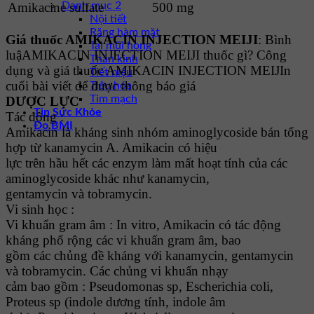
Danh mục 2
Amikacine sulfate
500 mg
Nội tiết
Răng hàm mặt
Giá thuốc AMIKACIN INJECTION MEIJI
: Bình
Tai mũi họng
luậAMIKACIN INJECTION MEIJI thuốc gì? Công
Thần kinh
dụng và giá thuốc AMIKACIN INJECTION MEIJIn
Tiết niệu
cuối bài viết để được thông báo giá
Tiêu hóa
Tim mạch
DƯỢC LỰC
Tin Sức Khỏe
Tác động :
Đo BMI
Amikacin là kháng sinh nhóm aminoglycoside bán tổng
hợp từ kanamycin A. Amikacin có hiệu
lực trên hầu hết các enzym làm mất hoạt tính của các
aminoglycoside khác như kanamycin,
gentamycin và tobramycin.
Vi sinh học :
Vi khuẩn gram âm : In vitro, Amikacin có tác động
kháng phổ rộng các vi khuẩn gram âm, bao
gồm các chủng đề kháng với kanamycin, gentamycin
và tobramycin. Các chủng vi khuẩn nhạy
cảm bao gồm : Pseudomonas sp, Escherichia coli,
Proteus sp (indole dương tính, indole âm