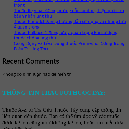
trọng
Thuốc Regonat 40mg hướng dẫn sử dụng hiệu quả cho
bệnh nhân ung thư
Thuốc Parlodel 2.5mg hướng dẫn sử dụng và những lưu
ý quan trọng
Thuốc Palbace 125mg lưu ý quan trọng khi sử dụng
thuốc chống ung thư
Công Dụng Và Liều Dùng thuốc Purinethol 50mg Trong
Điều Trị Ung Thư
Recent Comments
Không có bình luận nào để hiển thị.
THÔNG TIN TRACUUTHUOCTAY:
Thuốc A-Z từ Tra Cứu Thuốc Tây cung cấp thông tin
liên quan đến thuốc. Bạn có thể tìm đọc về các thuốc
được kê toa cũng như không kê toa, hoặc tìm hiểu dựa
trên phân loại.