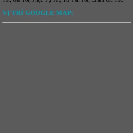
Tốt, Giá Tốt, Phục Vụ Tốt, Tư Vấn Tốt, Chăm sóc Tốt.
VỊ TRÍ GOOGLE MAP: