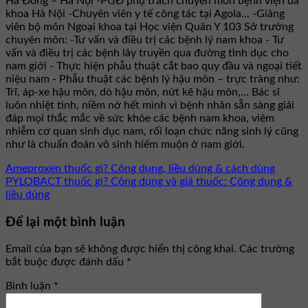
Hà Đông – Hà Nội -PGĐ phụ trách chuyên môn bệnh viện đa
khoa Hà Nội -Chuyên viên y tế công tác tại Agola... -Giảng
viên bộ môn Ngoại khoa tại Học viện Quân Y 103 Sở trưởng
chuyên môn: -Tư vấn và điều trị các bệnh lý nam khoa - Tư
vấn và điều trị các bệnh lây truyền qua đường tình dục cho
nam giới - Thực hiện phẫu thuật cắt bao quy đầu và ngoại tiết
niệu nam - Phẫu thuật các bệnh lý hậu môn – trực tràng như:
Trĩ, áp-xe hậu môn, dò hậu môn, nứt kẽ hậu môn,... Bác sĩ
luôn nhiệt tình, niềm nở hết mình vì bệnh nhân sẵn sàng giải
đáp mọi thắc mắc về sức khỏe các bệnh nam khoa, viêm
nhiễm cơ quan sinh dục nam, rối loạn chức năng sinh lý cũng
như là chuẩn đoán vô sinh hiếm muộn ở nam giới.
Ameproxen thuốc gì? Công dụng, liều dùng & cách dùng
PYLOBACT thuốc gì? Công dụng và giá thuốc: Công dụng &
liều dùng
Để lại một bình luận
Email của bạn sẽ không được hiển thị công khai.
Các trường
bắt buộc được đánh dấu
*
Bình luận
*