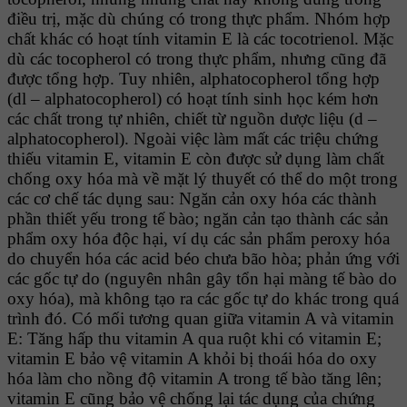
điều trị, mặc dù chúng có trong thực phẩm. Nhóm hợp
chất khác có hoạt tính vitamin E là các tocotrienol. Mặc
dù các tocopherol có trong thực phẩm, nhưng cũng đã
được tổng hợp. Tuy nhiên, alphatocopherol tổng hợp
(dl – alphatocopherol) có hoạt tính sinh học kém hơn
các chất trong tự nhiên, chiết từ nguồn dược liệu (d –
alphatocopherol). Ngoài việc làm mất các triệu chứng
thiếu vitamin E, vitamin E còn được sử dụng làm chất
chống oxy hóa mà về mặt lý thuyết có thể do một trong
các cơ chế tác dụng sau: Ngăn cản oxy hóa các thành
phần thiết yếu trong tế bào; ngăn cản tạo thành các sản
phẩm oxy hóa độc hại, ví dụ các sản phẩm peroxy hóa
do chuyển hóa các acid béo chưa bão hòa; phản ứng với
các gốc tự do (nguyên nhân gây tổn hại màng tế bào do
oxy hóa), mà không tạo ra các gốc tự do khác trong quá
trình đó. Có mối tương quan giữa vitamin A và vitamin
E: Tăng hấp thu vitamin A qua ruột khi có vitamin E;
vitamin E bảo vệ vitamin A khỏi bị thoái hóa do oxy
hóa làm cho nồng độ vitamin A trong tế bào tăng lên;
vitamin E cũng bảo vệ chống lại tác dụng của chứng