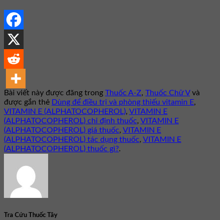
Bài viết này được đăng trong
Thuốc A-Z
,
Thuốc Chữ V
và
được gắn thẻ
Dùng để điều trị và phòng thiếu vitamin E
,
VITAMIN E (ALPHATOCOPHEROL)
,
VITAMIN E
(ALPHATOCOPHEROL) chỉ định thuốc
,
VITAMIN E
(ALPHATOCOPHEROL) giá thuốc
,
VITAMIN E
(ALPHATOCOPHEROL) tác dụng thuốc
,
VITAMIN E
(ALPHATOCOPHEROL) thuốc gì?
.
Tra Cứu Thuốc Tây