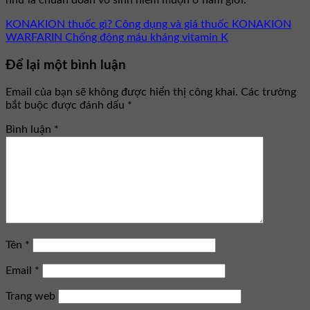
như là chuẩn đoán vô sinh hiếm muộn ở nam giới.
KONAKION thuốc gì? Công dụng và giá thuốc KONAKION
WARFARIN Chống đông máu kháng vitamin K
Để lại một bình luận
Email của bạn sẽ không được hiển thị công khai.
Các trường
bắt buộc được đánh dấu
*
Bình luận
*
Tên
*
Email
*
Trang web