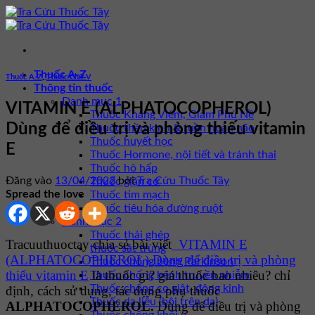
Bỏ
qua
nội
dung
Thuốc A-Z
Thuốc A-Z
,
Thuốc Chữ V
Thông tin thuốc
Danh mục 1
VITAMIN E (ALPHATOCOPHEROL)
Thuốc Kháng Viêm, Giảm Phù Nề
Dùng để điều trị và phòng thiếu vitamin
Thuốc thần kinh & tuần hoàn não
Thuốc huyết học
E
Thuốc Hormone, nội tiết và tránh thai
Thuốc hô hấp
Đăng vào
13/04/2022
bởi
Tra Cứu Thuốc Tây
Thuốc giãn cơ
Spread the love
Thuốc tim mạch
Thuốc tiêu hóa đường ruột
Danh mục 2
Thuốc thải ghép
Tracuuthuoctay chia sẻ bài viết
VITAMIN E
thuốc sát trùng
(ALPHATOCOPHEROL) Dùng để điều trị và phòng
Thuốc chống bệnh Parkinson
thiếu vitamin E
là thuốc gì? giá thuốc bao nhiêu? chỉ
Thuốc chống bệnh truyền nhiễm
Thuốc chống co giật, động kinh
định, cách sử dụng, tác dụng phụ thuốc
Thuốc da liễu (bôi trên da)
ALPHATOCOPHEROL
.
Dùng để điều trị và phòng