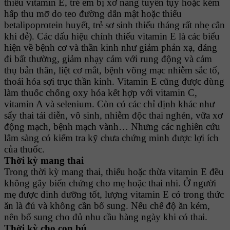
thiếu vitamin E, trẻ em bị xơ nang tuyến tụy hoặc kém
hấp thu mỡ do teo đường dẫn mật hoặc thiếu
betalipoprotein huyết, trẻ sơ sinh thiếu tháng rất nhẹ cân
khi đẻ). Các dấu hiệu chính thiếu vitamin E là các biểu
hiện về bệnh cơ và thần kinh như giảm phản xạ, dáng
đi bất thường, giảm nhạy cảm với rung động và cảm
thụ bản thân, liệt cơ mắt, bệnh võng mạc nhiễm sắc tố,
thoái hóa sợi trục thần kinh. Vitamin E cũng được dùng
làm thuốc chống oxy hóa kết hợp với vitamin C,
vitamin A và selenium. Còn có các chỉ định khác như
sẩy thai tái diễn, vô sinh, nhiễm độc thai nghén, vữa xơ
động mạch, bệnh mạch vành… Nhưng các nghiên cứu
lâm sàng có kiểm tra kỹ chưa chứng minh được lợi ích
của thuốc.
Thời kỳ mang thai
Trong thời kỳ mang thai, thiếu hoặc thừa vitamin E đều
không gây biến chứng cho mẹ hoặc thai nhi. Ở người
mẹ được dinh dưỡng tốt, lượng vitamin E có trong thức
ăn là đủ và không cần bổ sung. Nếu chế độ ăn kém,
nên bổ sung cho đủ nhu cầu hàng ngày khi có thai.
Thời kỳ cho con bú