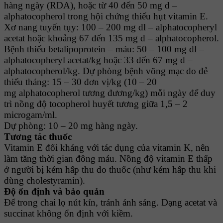
hàng ngày (RDA), hoặc từ 40 đến 50 mg d –
alphatocopherol trong hội chứng thiếu hụt vitamin E.
Xơ nang tuyến tụy: 100 – 200 mg dl – alphatocopheryl
acetat hoặc khoảng 67 đến 135 mg d – alphatocopherol.
Bệnh thiếu betalipoprotein – máu: 50 – 100 mg dl –
alphatocopheryl acetat/kg hoặc 33 đến 67 mg d –
alphatocopherol/kg. Dự phòng bệnh võng mạc do đẻ
thiếu tháng: 15 – 30 đơn vị/kg (10 – 20
mg alphatocopherol tương đương/kg) mỗi ngày để duy
trì nồng độ tocopherol huyết tương giữa 1,5 – 2
microgam/ml.
Dự phòng: 10 – 20 mg hàng ngày.
Tương tác thuốc
Vitamin E đối kháng với tác dụng của vitamin K, nên
làm tăng thời gian đông máu. Nồng độ vitamin E thấp
ở người bị kém hấp thu do thuốc (như kém hấp thu khi
dùng cholestyramin).
Ðộ ổn định và bảo quản
Ðể trong chai lọ nút kín, tránh ánh sáng. Dạng acetat và
succinat không ổn định với kiềm.