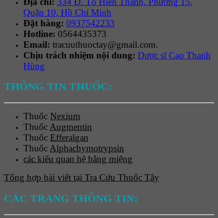
Địa chỉ:
334 Đ. Tô Hiến Thành, Phường 15,
Quận 10, Hồ Chí Minh
Đặt hàng:
0937542233
Hotline:
0564435373
Email:
tracuuthuoctay@gmail.com.
Chịu trách nhiệm nội dung:
Dược sĩ Cao Thanh
Hùng
THÔNG TIN THUỐC:
Thuốc
Nexium
Thuốc
Augmentin
Thuốc
Efferalgan
Thuốc
Alphachymotrypsin
các kiểu quan hệ bằng miệng
Tổng hợp bài viết tại Tra Cứu Thuốc Tây
CÁC TRANG THÔNG TIN: