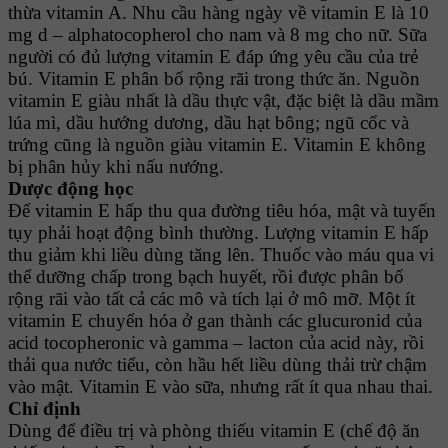
thừa vitamin A. Nhu cầu hàng ngày về vitamin E là 10
mg d – alphatocopherol cho nam và 8 mg cho nữ. Sữa
người có đủ lượng vitamin E đáp ứng yêu cầu của trẻ
bú. Vitamin E phân bố rộng rãi trong thức ăn. Nguồn
vitamin E giàu nhất là dầu thực vật, đặc biệt là dầu mầm
lúa mì, dầu hướng dương, dầu hạt bông; ngũ cốc và
trứng cũng là nguồn giàu vitamin E. Vitamin E không
bị phân hủy khi nấu nướng.
Dược động học
Ðể vitamin E hấp thu qua đường tiêu hóa, mật và tuyến
tụy phải hoạt động bình thường. Lượng vitamin E hấp
thu giảm khi liều dùng tăng lên. Thuốc vào máu qua vi
thể dưỡng chấp trong bạch huyết, rồi được phân bố
rộng rãi vào tất cả các mô và tích lại ở mô mỡ. Một ít
vitamin E chuyển hóa ở gan thành các glucuronid của
acid tocopheronic và gamma – lacton của acid này, rồi
thải qua nước tiểu, còn hầu hết liều dùng thải trừ chậm
vào mật. Vitamin E vào sữa, nhưng rất ít qua nhau thai.
Chỉ định
Dùng để điều trị và phòng thiếu vitamin E (chế độ ăn