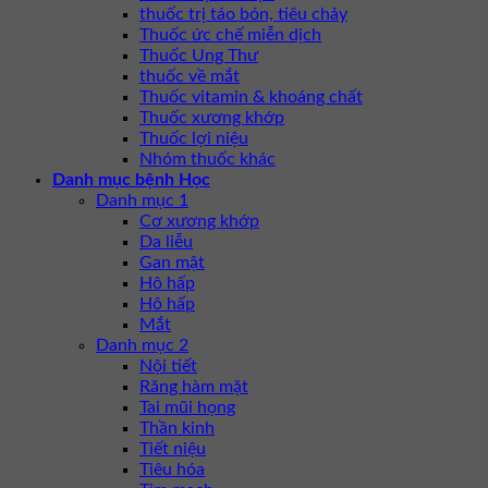
thuốc trị táo bón, tiêu chảy
Thuốc ức chế miễn dịch
Thuốc Ung Thư
thuốc về mắt
Thuốc vitamin & khoáng chất
Thuốc xương khớp
Thuốc lợi niệu
Nhóm thuốc khác
Danh mục bệnh Học
Danh mục 1
Cơ xương khớp
Da liễu
Gan mật
Hô hấp
Hô hấp
Mắt
Danh mục 2
Nội tiết
Răng hàm mặt
Tai mũi họng
Thần kinh
Tiết niệu
Tiêu hóa