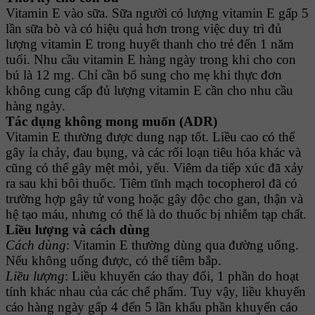
Vitamin E vào sữa. Sữa người có lượng vitamin E gấp 5
lần sữa bò và có hiệu quả hơn trong việc duy trì đủ
lượng vitamin E trong huyết thanh cho trẻ đến 1 năm
tuổi. Nhu cầu vitamin E hàng ngày trong khi cho con
bú là 12 mg. Chỉ cần bổ sung cho mẹ khi thực đơn
không cung cấp đủ lượng vitamin E cần cho nhu cầu
hàng ngày.
Tác dụng không mong muốn (ADR)
Vitamin E thường được dung nạp tốt. Liều cao có thể
gây ỉa chảy, đau bụng, và các rối loạn tiêu hóa khác và
cũng có thể gây mệt mỏi, yếu. Viêm da tiếp xúc đã xảy
ra sau khi bôi thuốc. Tiêm tĩnh mạch tocopherol đã có
trường hợp gây tử vong hoặc gây độc cho gan, thận và
hệ tạo máu, nhưng có thể là do thuốc bị nhiễm tạp chất.
Liều lượng và cách dùng
Cách dùng
: Vitamin E thường dùng qua đường uống.
Nếu không uống được, có thể tiêm bắp.
Liều lượng
: Liều khuyến cáo thay đổi, 1 phần do hoạt
tính khác nhau của các chế phẩm. Tuy vậy, liều khuyến
cáo hàng ngày gấp 4 đến 5 lần khẩu phần khuyến cáo