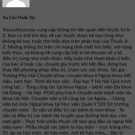
Tra Cứu Thuốc Tây
Tracuuthuoctay cung cấp thông tin liên quan đến thuốc từ A-
Z. Bạn có thể tìm đọc về các thuốc được kê toa cũng như
không kê toa, hoặc tìm hiểu dựa trên phân loại của Thuốc A-
Z. Những thông tin trên chỉ mang tính chất tìm hiểu, mở rộng
kiến thức, và không hề cung cấp bất kì lời khuyên về y tế,
điều trị cũng như chẩn đoán. Hãy luôn nhớ tham khảo ý kiến
của bác sĩ hoặc các chuyên gia trước khi bắt đầu, dừng hay
thay đổi phương pháp điều trị, chăm sóc sức khỏe. Tác giả :
Trương Phú Hải Chuyên khoa: chuyên khoa II Ngoại khoa tiết
niệu, nam học. Trình độ học vấn: -Đại học Y Hà Nội Quá trình
công tác: - Từng công tác tại khoa Ngoại – bệnh viện Đa khoa
Hà Đông – Hà Nội -PGĐ phụ trách chuyên môn bệnh viện đa
khoa Hà Nội -Chuyên viên y tế công tác tại Agola... -Giảng
viên bộ môn Ngoại khoa tại Học viện Quân Y 103 Sở trưởng
chuyên môn: -Tư vấn và điều trị các bệnh lý nam khoa - Tư
vấn và điều trị các bệnh lây truyền qua đường tình dục cho
nam giới - Thực hiện phẫu thuật cắt bao quy đầu và ngoại tiết
niệu nam - Phẫu thuật các bệnh lý hậu môn – trực tràng như:
Trĩ, áp-xe hậu môn, dò hậu môn, nứt kẽ hậu môn,... Bác sĩ