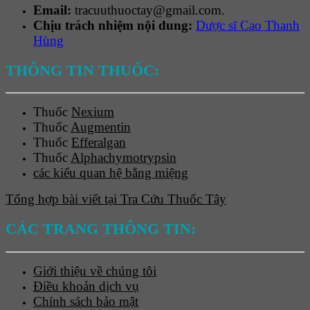
Email:
tracuuthuoctay@gmail.com.
Chịu trách nhiệm nội dung:
Dược sĩ Cao Thanh
Hùng
THÔNG TIN THUỐC:
Thuốc
Nexium
Thuốc
Augmentin
Thuốc
Efferalgan
Thuốc
Alphachymotrypsin
các kiểu quan hệ bằng miệng
Tổng hợp bài viết tại Tra Cứu Thuốc Tây
CÁC TRANG THÔNG TIN:
Giới thiệu về chúng tôi
Điều khoản dịch vụ
Chính sách bảo mật