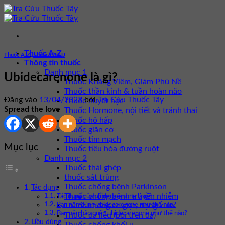
Bỏ
qua
nội
dung
Thuốc A-Z
Thuốc A-Z
,
Thuốc Chữ U
Thông tin thuốc
Danh mục 1
Ubidecarenone là gì?
Thuốc Kháng Viêm, Giảm Phù Nề
Thuốc thần kinh & tuần hoàn não
Đăng vào
13/04/2022
bởi
Tra Cứu Thuốc Tây
Thuốc huyết học
Spread the love
Thuốc Hormone, nội tiết và tránh thai
Thuốc hô hấp
Thuốc giãn cơ
Thuốc tim mạch
Mục lục
Thuốc tiêu hóa đường ruột
Danh mục 2
Thuốc thải ghép
thuốc sát trùng
Thuốc chống bệnh Parkinson
Tác dụng
Thuốc chống bệnh truyền nhiễm
Tác dụng của ubidecarenone là gì?
Thuốc chống co giật, động kinh
Bạn nên dùng ubidecarenone như thế nào?
Bạn nên bảo quản ubidecarenone như thế nào?
Thuốc da liễu (bôi trên da)
Liều dùng