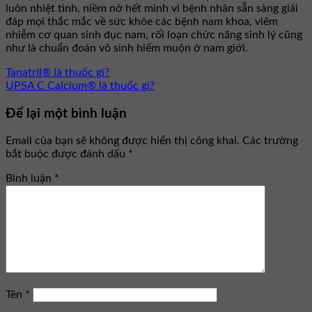
luôn nhiệt tình, niềm nở hết mình vì bệnh nhân sẵn sàng giải
đáp mọi thắc mắc về sức khỏe các bệnh nam khoa, viêm
nhiễm cơ quan sinh dục nam, rối loạn chức năng sinh lý cũng
như là chuẩn đoán vô sinh hiếm muộn ở nam giới.
Tanatril® là thuốc gì?
UPSA C Calcium® là thuốc gì?
Để lại một bình luận
Email của bạn sẽ không được hiển thị công khai.
Các trường
bắt buộc được đánh dấu
*
Bình luận
*
Tên
*