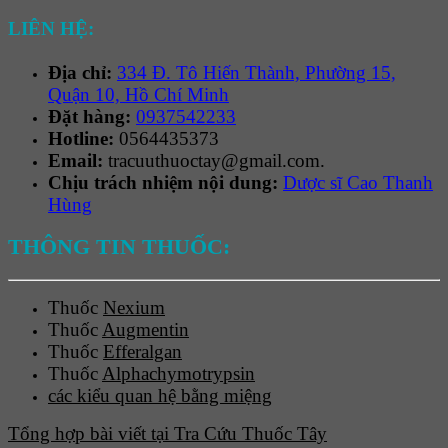
LIÊN HỆ:
Địa chỉ:
334 Đ. Tô Hiến Thành, Phường 15,
Quận 10, Hồ Chí Minh
Đặt hàng:
0937542233
Hotline:
0564435373
Email:
tracuuthuoctay@gmail.com.
Chịu trách nhiệm nội dung:
Dược sĩ Cao Thanh
Hùng
THÔNG TIN THUỐC:
Thuốc
Nexium
Thuốc
Augmentin
Thuốc
Efferalgan
Thuốc
Alphachymotrypsin
các kiểu quan hệ bằng miệng
Tổng hợp bài viết tại Tra Cứu Thuốc Tây