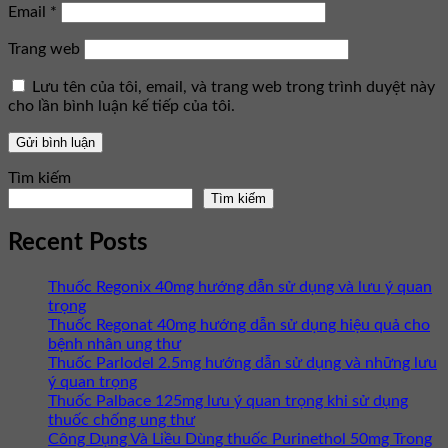
Email
*
Trang web
Lưu tên của tôi, email, và trang web trong trình duyệt này
cho lần bình luận kế tiếp của tôi.
Tìm kiếm
Tìm kiếm
Recent Posts
Thuốc Regonix 40mg hướng dẫn sử dụng và lưu ý quan
trọng
Thuốc Regonat 40mg hướng dẫn sử dụng hiệu quả cho
bệnh nhân ung thư
Thuốc Parlodel 2.5mg hướng dẫn sử dụng và những lưu
ý quan trọng
Thuốc Palbace 125mg lưu ý quan trọng khi sử dụng
thuốc chống ung thư
Công Dụng Và Liều Dùng thuốc Purinethol 50mg Trong