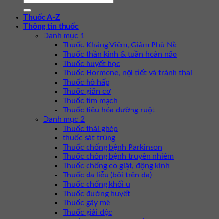
Thuốc A-Z
Thông tin thuốc
Danh mục 1
Thuốc Kháng Viêm, Giảm Phù Nề
Thuốc thần kinh & tuần hoàn não
Thuốc huyết học
Thuốc Hormone, nội tiết và tránh thai
Thuốc hô hấp
Thuốc giãn cơ
Thuốc tim mạch
Thuốc tiêu hóa đường ruột
Danh mục 2
Thuốc thải ghép
thuốc sát trùng
Thuốc chống bệnh Parkinson
Thuốc chống bệnh truyền nhiễm
Thuốc chống co giật, động kinh
Thuốc da liễu (bôi trên da)
Thuốc chống khối u
Thuốc đường huyết
Thuốc gây mê
Thuốc giải độc