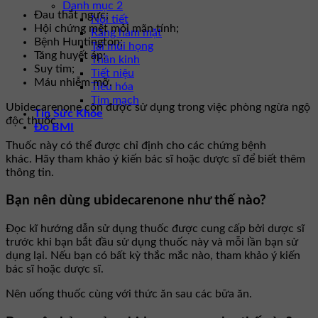
Danh mục 2
Đau thắt ngực;
Nội tiết
Hội chứng mệt mỏi mãn tính;
Răng hàm mặt
Bệnh Huntington;
Tai mũi họng
Tăng huyết áp;
Thần kinh
Suy tim;
Tiết niệu
Máu nhiễm mỡ.
Tiêu hóa
Tim mạch
Ubidecarenone còn được sử dụng trong việc phòng ngừa ngộ
Tin Sức Khỏe
độc thuốc.
Đo BMI
Thuốc này có thể được chỉ định cho các chứng bệnh
khác. Hãy tham khảo ý kiến bác sĩ hoặc dược sĩ để biết thêm
thông tin.
Bạn nên dùng ubidecarenone như thế nào?
Đọc kĩ hướng dẫn sử dụng thuốc được cung cấp bởi dược sĩ
trước khi bạn bắt đầu sử dụng thuốc này và mỗi lần bạn sử
dụng lại. Nếu bạn có bất kỳ thắc mắc nào, tham khảo ý kiến
bác sĩ hoặc dược sĩ.
Nên uống thuốc cùng với thức ăn sau các bữa ăn.