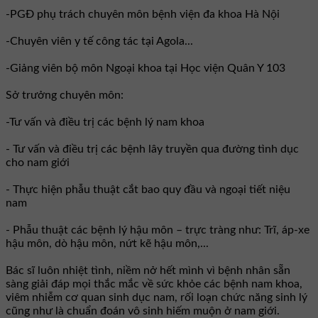
-PGĐ phụ trách chuyên môn bệnh viện đa khoa Hà Nội
-Chuyên viên y tế công tác tại Agola...
-Giảng viên bộ môn Ngoại khoa tại Học viện Quân Y 103
Sở trưởng chuyên môn:
-Tư vấn và điều trị các bệnh lý nam khoa
- Tư vấn và điều trị các bệnh lây truyền qua đường tình dục
cho nam giới
- Thực hiện phẫu thuật cắt bao quy đầu và ngoại tiết niệu
nam
- Phẫu thuật các bệnh lý hậu môn – trực tràng như: Trĩ, áp-xe
hậu môn, dò hậu môn, nứt kẽ hậu môn,...
Bác sĩ luôn nhiệt tình, niềm nở hết mình vì bệnh nhân sẵn
sàng giải đáp mọi thắc mắc về sức khỏe các bệnh nam khoa,
viêm nhiễm cơ quan sinh dục nam, rối loạn chức năng sinh lý
cũng như là chuẩn đoán vô sinh hiếm muộn ở nam giới.