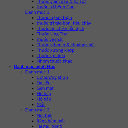
Thuốc giảm đau & hạ sốt
thuốc trị bệnh Gan
Danh mục 3
Thuốc trị sỏi thận
thuốc trị táo bón, tiêu chảy
Thuốc ức chế miễn dịch
Thuốc Ung Thư
thuốc về mắt
Thuốc vitamin & khoáng chất
Thuốc xương khớp
Thuốc lợi niệu
Nhóm thuốc khác
Danh mục bệnh Học
Danh mục 1
Cơ xương khớp
Da liễu
Gan mật
Hô hấp
Hô hấp
Mắt
Danh mục 2
Nội tiết
Răng hàm mặt
Tai mũi họng