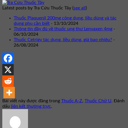
Latest posts by Tra Cứu Thuốc Tây
(
see all
)
Thuốc Plaquenil 200mg công dụng, liều dùng và tác
dụng phụ cần biết
- 13/10/2024
Thông tin đầy đủ về thuốc ung thư Lenvaxen 4mg
-
06/10/2024
Thuốc Cetrigy tác dụng, liều dùng, giá bao nhiêu?
-
26/08/2024
Bài viết này được đăng trong
Thuốc A-Z
,
Thuốc Chữ U
. Đánh
dấu
liên kết thường trực
.