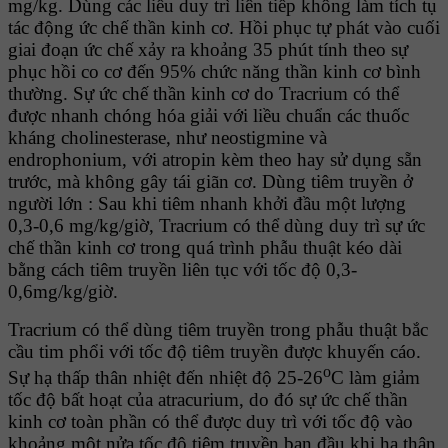
mg/kg. Dùng các liều duy trì liên tiếp không làm tích tụ
tác động ức chế thần kinh cơ. Hồi phục tự phát vào cuối
giai đoạn ức chế xảy ra khoảng 35 phút tính theo sự
phục hồi co cơ đến 95% chức năng thần kinh cơ bình
thường. Sự ức chế thần kinh cơ do Tracrium có thể
được nhanh chóng hóa giải với liều chuẩn các thuốc
kháng cholinesterase, như neostigmine và
endrophonium, với atropin kèm theo hay sử dụng sẵn
trước, mà không gây tái giãn cơ. Dùng tiêm truyền ở
người lớn : Sau khi tiêm nhanh khởi đầu một lượng
0,3-0,6 mg/kg/giờ, Tracrium có thể dùng duy trì sự ức
chế thần kinh cơ trong quá trình phẫu thuật kéo dài
bằng cách tiêm truyền liên tục với tốc độ 0,3-
0,6mg/kg/giờ.
Tracrium có thể dùng tiêm truyền trong phẫu thuật bắc
cầu tim phổi với tốc độ tiêm truyền được khuyến cáo.
o
Sự hạ thấp thân nhiệt đến nhiệt độ 25-26
C làm giảm
tốc độ bất hoạt của atracurium, do đó sự ức chế thần
kinh cơ toàn phần có thể được duy trì với tốc độ vào
khoảng một nửa tốc độ tiêm truyền ban đầu khi hạ thân