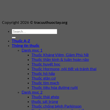
Copyright 2026 ©
tracuuthuoctay.org
Thuốc A-Z
Thông tin thuốc
Danh mục 1
Thuốc Kháng Viêm, Giảm Phù Nề
Thuốc thần kinh & tuần hoàn não
Thuốc huyết học
Thuốc Hormone, nội tiết và tránh thai
Thuốc hô hấp
Thuốc giãn cơ
Thuốc tim mạch
Thuốc tiêu hóa đường ruột
Danh mục 2
Thuốc thải ghép
thuốc sát trùng
Thuốc chống bệnh Parkinson