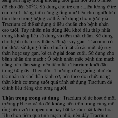
o
độ cho đến 30
C. Sử dụng cho trẻ em : Liều lượng ở trẻ
em trên 1 tháng tuổi cũng giống như liều cho người lớn
tính theo trong lượng cơ thể. Sử dụng cho người già :
Tracrium có thể sử dụng ở liều chuẩn cho bệnh nhân
cao tuổi. Tuy nhiên nên dùng liều khởi đầu thấp nhất
trong khoảng liều sử dụng và tiêm thật chậm. Sử dụng
cho bệnh nhân suy thận và/hoặc suy gan : Tracrium có
thể được sử dụng ở liều chuẩn ở tất cả các mức độ suy
thận hoặc suy gan, kể cả ở giai đoạn cuối. Sử dụng cho
bệnh nhân tim mạch : Ở bệnh nhân mắc bệnh tim mạch
nặng trên lâm sàng, nên tiêm liều Tracrium khởi đầu
trong 60 giây. Theo dõi : Thường cũng giống như các
tác nhân ức chế thần kinh cơ, nên theo dõi chức năng
thần kinh cơ trong suốt quá trình sử dụng Tracrium để
chỉnh liều riêng cho từng người.
Thận trọng trong sử dụng
: Tracrium bị ức hoạt ở môi
trường pH cao và do đó không nên trộn trong cùng một
ống tiêm với thiopentone hay bất kz các chất kiềm hóa.
Khi chọn tiêm qua tĩnh mạch nhỏ, nên đẩy Tracrium