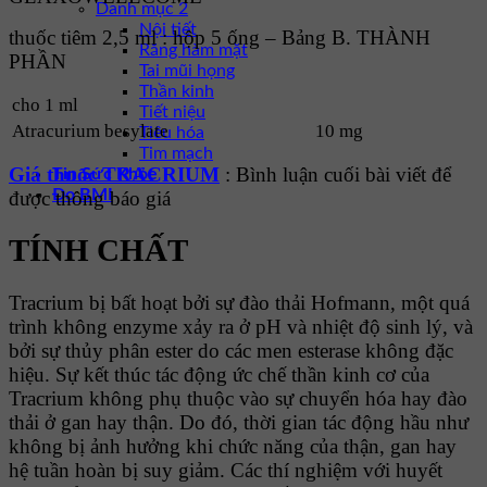
Danh mục 2
Nội tiết
thuốc tiêm 2,5 ml : hộp 5 ống – Bảng B. THÀNH
Răng hàm mặt
PHẦN
Tai mũi họng
Thần kinh
cho 1 ml
Tiết niệu
Atracurium besylate
10 mg
Tiêu hóa
Tim mạch
Giá thuốc TRACRIUM
: Bình luận cuối bài viết để
Tin Sức Khỏe
Đo BMI
được thông báo giá
TÍNH CHẤT
Tracrium bị bất hoạt bởi sự đào thải Hofmann, một quá
trình không enzyme xảy ra ở pH và nhiệt độ sinh lý, và
bởi sự thủy phân ester do các men esterase không đặc
hiệu. Sự kết thúc tác động ức chế thần kinh cơ của
Tracrium không phụ thuộc vào sự chuyển hóa hay đào
thải ở gan hay thận. Do đó, thời gian tác động hầu như
không bị ảnh hưởng khi chức năng của thận, gan hay
hệ tuần hoàn bị suy giảm. Các thí nghiệm với huyết