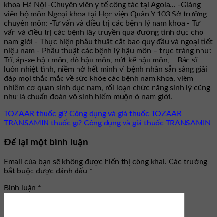
khoa Hà Nội -Chuyên viên y tế công tác tại Agola... -Giảng
viên bộ môn Ngoại khoa tại Học viện Quân Y 103 Sở trưởng
chuyên môn: -Tư vấn và điều trị các bệnh lý nam khoa - Tư
vấn và điều trị các bệnh lây truyền qua đường tình dục cho
nam giới - Thực hiện phẫu thuật cắt bao quy đầu và ngoại tiết
niệu nam - Phẫu thuật các bệnh lý hậu môn – trực tràng như:
Trĩ, áp-xe hậu môn, dò hậu môn, nứt kẽ hậu môn,... Bác sĩ
luôn nhiệt tình, niềm nở hết mình vì bệnh nhân sẵn sàng giải
đáp mọi thắc mắc về sức khỏe các bệnh nam khoa, viêm
nhiễm cơ quan sinh dục nam, rối loạn chức năng sinh lý cũng
như là chuẩn đoán vô sinh hiếm muộn ở nam giới.
TOZAAR thuốc gì? Công dụng và giá thuốc TOZAAR
TRANSAMIN thuốc gì? Công dụng và giá thuốc TRANSAMIN
Để lại một bình luận
Email của bạn sẽ không được hiển thị công khai.
Các trường
bắt buộc được đánh dấu
*
Bình luận
*