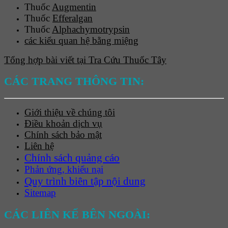
Thuốc
Augmentin
Thuốc
Efferalgan
Thuốc
Alphachymotrypsin
các kiểu quan hệ bằng miệng
Tổng hợp bài viết tại Tra Cứu Thuốc Tây
CÁC TRANG THÔNG TIN:
Giới thiệu về chúng tôi
Điều khoản dịch vụ
Chính sách bảo mật
Liên hệ
Chính sách quảng cáo
Phản ứng, khiếu nại
Quy trình biên tập nội dung
Sitemap
CÁC LIÊN KẾ BÊN NGOÀI: