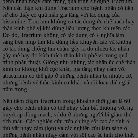
bệnh nhân nhạy cảm trong quá trình sử dụng Tracrium.
Nên cẩn thận khi dùng Tracrium cho bệnh nhân có tiền
sử cho thấy có quá mẫn gia tăng với tác dụng của
histamine. Tracrium không có tác dụng ức chế hạch hay
thần kinh phế vị khi dùng liều lượng theo khuyến cáo.
Do đó, Tracrium không có tác dụng có { nghĩa lâm
sàng trên nhịp tim khi dùng liều khuyến cáo và không
có tác dụng chống tim chậm gây ra do nhiều tác nhân
gây mê hay do kích thích thần kinh phế vị trong quá
trình phẫu thuật. Giống như những tác nhân ức chế thần
kinh cơ không khử cực khác, gia tăng nhạy cảm với
atracurium có thể gặp ở những bệnh nhân bị nhược cơ,
những bệnh về thần kinh cơ khác và rối loạn điện giải
trầm trọng.
Nên tiêm chậm Tracrium trong khoảng thời gian là 60
giây cho bệnh nhân có thể nhạy cảm bất thường với hạ
huyết áp động mạch, ví dụ ở những người bị giảm thể
tích máu. Các nghiên cứu trên chứng sốt cao ác tính ở
thú vật nhạy cảm (lợn) và các nghiên cứu lâm sàng ở
những bệnh nhân nhạy cảm với sốt cao ác tính cho thấy