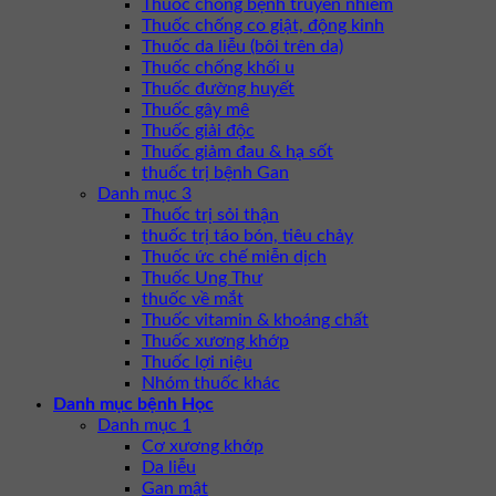
Thuốc chống bệnh truyền nhiễm
Thuốc chống co giật, động kinh
Thuốc da liễu (bôi trên da)
Thuốc chống khối u
Thuốc đường huyết
Thuốc gây mê
Thuốc giải độc
Thuốc giảm đau & hạ sốt
thuốc trị bệnh Gan
Danh mục 3
Thuốc trị sỏi thận
thuốc trị táo bón, tiêu chảy
Thuốc ức chế miễn dịch
Thuốc Ung Thư
thuốc về mắt
Thuốc vitamin & khoáng chất
Thuốc xương khớp
Thuốc lợi niệu
Nhóm thuốc khác
Danh mục bệnh Học
Danh mục 1
Cơ xương khớp
Da liễu
Gan mật