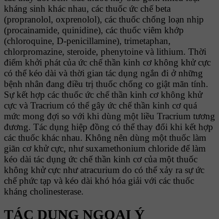
kháng sinh khác nhau, các thuốc ức chế beta
(propranolol, oxprenolol), các thuốc chống loạn nhịp
(procainamide, quinidine), các thuốc viêm khớp
(chloroquine, D-penicillamine), trimetaphan,
chlorpromazine, steroide, phenytoine và lithium. Thời
điểm khởi phát của ức chế thần kinh cơ không khử cực
có thể kéo dài và thời gian tác dụng ngắn đi ở những
bệnh nhân đang điều trị thuốc chống co giật mãn tính.
Sự kết hợp các thuốc ức chế thần kinh cơ không khử
cực và Tracrium có thể gây ức chế thần kinh cơ quá
mức mong đợi so với khi dùng một liều Tracrium tương
đương. Tác dụng hiệp đồng có thể thay đổi khi kết hợp
các thuốc khác nhau. Không nên dùng một thuốc làm
giãn cơ khử cực, như suxamethonium chloride để làm
kéo dài tác dụng ức chế thần kinh cơ của một thuốc
không khử cực như atracurium do có thể xảy ra sự ức
chế phức tạp và kéo dài khó hóa giải với các thuốc
kháng cholinesterase.
TÁC DỤNG NGOẠI Ý