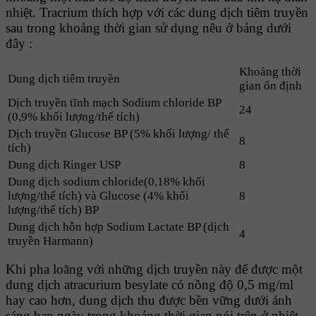
nhiệt. Tracrium thích hợp với các dung dịch tiêm truyền
sau trong khoảng thời gian sử dụng nêu ở bảng dưới
đây :
Khoảng thời
Dung dịch tiêm truyền
gian ổn định
Dịch truyền tĩnh mạch Sodium chloride BP
24
(0,9% khối lượng/thể tích)
Dịch truyền Glucose BP (5% khối lượng/ thể
8
tích)
Dung dịch Ringer USP
8
Dung dịch sodium chloride(0,18% khối
lượng/thể tích) và Glucose (4% khối
8
lượng/thể tích) BP
Dung dịch hỗn hợp Sodium Lactate BP (dịch
4
truyền Harmann)
Khi pha loãng với những dịch truyền này để được một
dung dịch atracurium besylate có nồng độ 0,5 mg/ml
hay cao hơn, dung dịch thu được bền vững dưới ánh
sáng ban ngày trong khoảng thời gian nói trên ở nhiệt