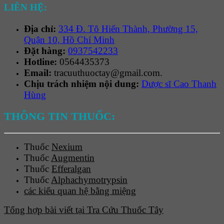
LIÊN HỆ:
Địa chỉ:
334 Đ. Tô Hiến Thành, Phường 15,
Quận 10, Hồ Chí Minh
Đặt hàng:
0937542233
Hotline:
0564435373
Email:
tracuuthuoctay@gmail.com.
Chịu trách nhiệm nội dung:
Dược sĩ Cao Thanh
Hùng
THÔNG TIN THUỐC:
Thuốc
Nexium
Thuốc
Augmentin
Thuốc
Efferalgan
Thuốc
Alphachymotrypsin
các kiểu quan hệ bằng miệng
Tổng hợp bài viết tại Tra Cứu Thuốc Tây