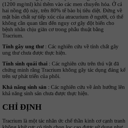
(1200 mg/ml) khi thêm vào các men chuyển hóa. Ở cả
hai nồng độ này, trên 80% tế bào bị tiêu diệt. Đứng về
mặt bản chất sự tiếp xúc của atracurium ở người, có thể
không cần quan tâm đến nguy cơ gây đột biến cho
bệnh nhân chịu giãn cơ trong phẫu thuật bằng
Tracrium.
Tính gây ung thư
: Các nghiên cứu về tính chất gây
ung thư chưa được thực hiện.
Tính sinh quái thai
: Các nghiên cứu trên thú vật đã
chứng minh rằng Tracrium không gây tác dụng đáng kể
trên sự phát triển của phôi.
Khả năng sinh sản
: Các nghiên cứu về ảnh hưởng lên
khả năng sinh sản chưa được thực hiện.
CHỈ ĐỊNH
Tracrium là một tác nhân ức chế thần kinh cơ cạnh tranh
không khử cực có tính chọn lọc cao được sử dụng như