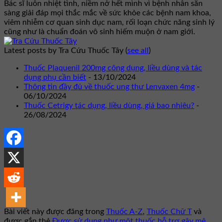
Bác sĩ luôn nhiệt tình, niềm nở hết mình vì bệnh nhân sẵn
sàng giải đáp mọi thắc mắc về sức khỏe các bệnh nam khoa,
viêm nhiễm cơ quan sinh dục nam, rối loạn chức năng sinh lý
cũng như là chuẩn đoán vô sinh hiếm muộn ở nam giới.
Latest posts by Tra Cứu Thuốc Tây
(
see all
)
Thuốc Plaquenil 200mg công dụng, liều dùng và tác
dụng phụ cần biết
- 13/10/2024
Thông tin đầy đủ về thuốc ung thư Lenvaxen 4mg
-
06/10/2024
Thuốc Cetrigy tác dụng, liều dùng, giá bao nhiêu?
-
26/08/2024
Bài viết này được đăng trong
Thuốc A-Z
,
Thuốc Chữ T
và
được gắn thẻ
Được sử dụng như một thuốc hỗ trợ gây mê