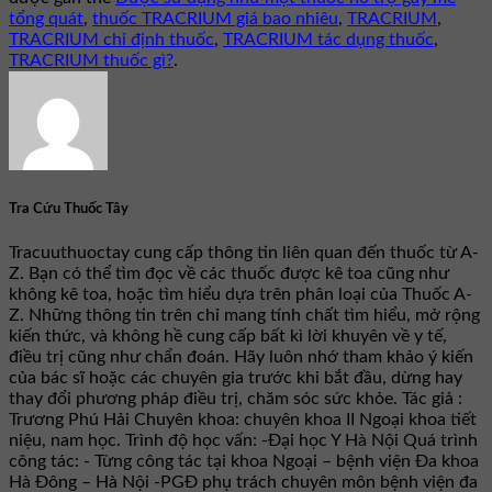
tổng quát
,
thuốc TRACRIUM giá bao nhiêu
,
TRACRIUM
,
TRACRIUM chỉ định thuốc
,
TRACRIUM tác dụng thuốc
,
TRACRIUM thuốc gì?
.
Tra Cứu Thuốc Tây
Tracuuthuoctay cung cấp thông tin liên quan đến thuốc từ A-
Z. Bạn có thể tìm đọc về các thuốc được kê toa cũng như
không kê toa, hoặc tìm hiểu dựa trên phân loại của Thuốc A-
Z. Những thông tin trên chỉ mang tính chất tìm hiểu, mở rộng
kiến thức, và không hề cung cấp bất kì lời khuyên về y tế,
điều trị cũng như chẩn đoán. Hãy luôn nhớ tham khảo ý kiến
của bác sĩ hoặc các chuyên gia trước khi bắt đầu, dừng hay
thay đổi phương pháp điều trị, chăm sóc sức khỏe. Tác giả :
Trương Phú Hải Chuyên khoa: chuyên khoa II Ngoại khoa tiết
niệu, nam học. Trình độ học vấn: -Đại học Y Hà Nội Quá trình
công tác: - Từng công tác tại khoa Ngoại – bệnh viện Đa khoa
Hà Đông – Hà Nội -PGĐ phụ trách chuyên môn bệnh viện đa