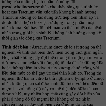
tương của những bệnh nhân có nồng độ
pseudocholinesterase thấp cho thấy rằng quá trình ức
hoạt của Tracrium vẫn xúc tiến không bị ảnh hưởng.
Tracrium không có tác dụng trực tiếp trên nhãn áp và
do đó thích hợp cho việc sử dụng trong phẫu thuật
nhãn khoa. Sự thay đổi pH máu và thân nhiệt của bệnh
nhân trong giới hạn sinh lý không ảnh hưởng đáng kể
thời gian tác động của Tracrium.
Tính đột biến
: Atracurium được khảo sát trong ba thí
nghiệm về tính đột biến thực hiện trong thời gian ngắn.
Hoạt chất không gây đột biến trong thí nghiệm in vitro
ở Ames salmonella với nồng độ tối đa đến 1000 mg/đĩa
hoặc thử nghiệm in vivo ở tủy xương chuột cống với
liều đến mức có thể gây ức chế thần kinh cơ. Trong thí
nghiệm thứ hai in vitro là thử nghiệm u lympho ở chuột
nhắt, không quan sát được tính đột biến với liều đến 60
mg/ml – với nồng độ này có thể diệt đến 50% tế bào
được xử lý, tuy nhiên hợp chất cũng gây đột biến vừa
phải ở nồng độ 80 mg/ml khi không có tác nhân
chuyển hóa và gây đột biến yếu ở nồng độ rất cao