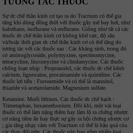
TƯƠNG TÁC THUỐC
Sự ức chế thần kinh cơ tạo ra do Tracrium có thể gia
tăng khi dùng đồng thời với thuốc gây mê bay hơi, như
halothane, isoflurane và enflurane. Giống như tất cả các
thuốc ức chế thần kinh cơ không khử cực, độ sâu
và/hoặc thời gian ức chế thần kinh cơ có thể tăng do
tương tác với các thuốc sau : Các kháng sinh, trong đó
có aminoglycoside, polymyxine, spectinomycine,
tetracycline, lincomycine và clindamycine. Các thuốc
chống loạn nhịp : Propranolol, các thuốc ức chế kênh
calcium, lignocaine, procainamide và quinidine. Các
thuốc lợi tiểu : Furosemide và có thể là mannitol,
thiazide và acetazolamide. Magnesium sulfate.
Ketamine. Muối lithium. Các thuốc ức chế hạch :
Trimetaphan, hexamethonium. Đôi khi, một vài loại
thuốc có thể làm nặng thêm hay làm lộ ra chứng nhược
cơ năng tiềm ẩn hay thực sự gây ra hội chứng nhược cơ
; gia tăng nhạy cảm với Tracrium có thể là hậu quả của
các thay đổi trên. Các thuốc này bao gồm nhiều loại