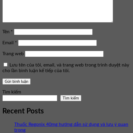
Tên
*
Email
*
Trang web
Lưu tên của tôi, email, và trang web trong trình duyệt này
cho lần bình luận kế tiếp của tôi.
Tìm kiếm
Tìm kiếm
Recent Posts
Thuốc Regonix 40mg hướng dẫn sử dụng và lưu ý quan
trọng