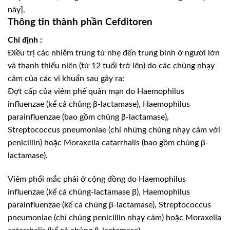
này].
Thông tin thành phần Cefditoren
Chỉ định :
Điều trị các nhiễm trùng từ nhẹ đến trung bình ở người lớn
và thanh thiếu niên (từ 12 tuổi trở lên) do các chủng nhạy
cảm của các vi khuẩn sau gây ra:
Đợt cấp của viêm phế quản mạn do Haemophilus
influenzae (kể cả chủng β-lactamase), Haemophilus
parainfluenzae (bao gồm chủng β-lactamase),
Streptococcus pneumoniae (chỉ những chủng nhạy cảm với
penicillin) hoặc Moraxella catarrhalis (bao gồm chủng β-
lactamase).
Viêm phổi mắc phải ở cộng đồng do Haemophilus
influenzae (kể cả chủng-lactamase β), Haemophilus
parainfluenzae (kể cả chủng β-lactamase), Streptococcus
pneumoniae (chỉ chủng penicillin nhạy cảm) hoặc Moraxella