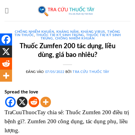
Bỏ
qua
nội
dung
CHỐNG NHIỄM KHUẨN
,
KHÁNG NẤM
,
KHÁNG VIRUS
,
THÔNG
TIN THUỐC
,
THUỐC TRỊ KÝ SINH TRÙNG
,
THUỐC TRỊ KÝ SINH
TRÙNG, CHỐNG NHIỄM KHUẨN
Thuốc Zumfen 200 tác dụng, liều
dùng, giá bao nhiêu?
ĐĂNG VÀO
07/05/2022
BỞI
TRA CỨU THUỐC TÂY
Spread the love
TraCuuThuocTay chia sẻ: Thuốc Zumfen 200 điều trị
bệnh gì?. Zumfen 200 công dụng, tác dụng phụ, liều
lượng.