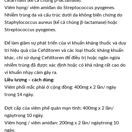
catarrhalis (kể cả chủng β-lactamase).
Viêm họng/ viêm amiđan do Streptococcus pyogenes.
Nhiễm trùng da và cấu trúc dưới da không biến chứng do
Staphylococcus aureus (kể cả chủng β-lactamase) hoặc
Streptococcus pyogenes.
Để làm giảm sự phát triển của vi khuẩn kháng thuốc và duy
trì hiệu quả của Cefditoren và các loại thuốc kháng khuẩn
khác, chỉ sử dụng Cefditoren để điều trị hoặc ngăn ngừa
nhiễm trùng đã được xác định hoặc có khả năng rất cao do
vi khuẩn nhạy cảm gây ra.
Liều lượng – cách dùng:
Viêm phổi mắc phải ở cộng đồng: 400mg x 2 lần/ ngày
trong 14 ngày.
Đợt cấp của viêm phế quản mạn tính: 400mg x 2 lần/
ngàytrong 10 ngày.
Viêm họng / viêm amiđan: 200mg x 2 lần/ ngàytrong 10
ngày.