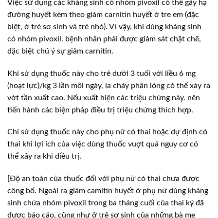
Việc sử dụng các kháng sinh có nhóm pivoxil có thể gây hạ
đường huyết kèm theo giảm carnitin huyết ở tre em (đặc
biệt, ở trẻ sơ sinh và trẻ nhỏ). Vì vậy, khi dùng kháng sinh
có nhóm pivoxil. bệnh nhân phải được giảm sát chặt chẽ,
đặc biệt chú ý sự giảm carnitin.
Khi sử dụng thuốc này cho trẻ dưởi 3 tuối với liều 6 mg
(hoạt lực)/kg 3 lần mỗi ngày, ỉa chảy phân lỏng có thể xảy ra
vởt tần xuất cao. Nếu xuất hiện các triệu chứng này. nên
tiến hành các biện pháp điều trị triệu chứng thích hợp.
Chỉ sứ dụng thuốc này cho phụ nữ có thai hoặc dự định có
thai khi lợi ích của việc dùng thuốc vuợt quá nguy cơ có
thể xảy ra khi điều trị.
[Độ an toàn của thuốc đối với phụ nữ có thai chưa được
công bổ. Ngoài ra giảm camitin huyết ở phụ nữ dùng kháng
sinh chứa nhóm pivoxil trong ba tháng cuối của thai ký đã
được báo cáo, cũng như ở trẻ sơ sinh của những bà mẹ