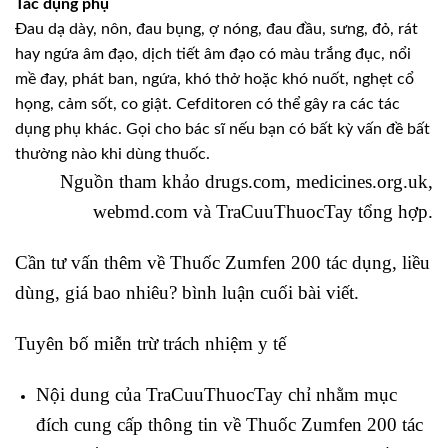
Tác dụng phụ
Đau dạ dày, nôn, đau bụng, ợ nóng, đau đầu, sưng, đỏ, rát
hay ngứa âm đạo, dịch tiết âm đạo có màu trắng đục, nổi
mề đay, phát ban, ngứa, khó thở hoặc khó nuốt, nghẹt cổ
họng, cảm sốt, co giật. Cefditoren có thể gây ra các tác
dụng phụ khác. Gọi cho bác sĩ nếu bạn có bất kỳ vấn đề bất
thường nào khi dùng thuốc.
Nguồn tham khảo drugs.com, medicines.org.uk,
webmd.com và
TraCuuThuocTay
tổng hợp.
Cần tư vấn thêm về Thuốc Zumfen 200 tác dụng, liều
dùng, giá bao nhiêu? bình luận cuối bài viết.
Tuyên bố miễn trừ trách nhiệm y tế
Nội dung của TraCuuThuocTay chỉ nhằm mục
đích cung cấp thông tin về Thuốc Zumfen 200 tác