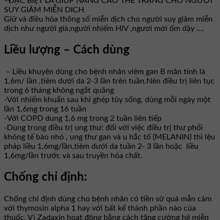
–ĐẶC BIỆT LÀ GIÚP NÂNG CAO THỂ TRẠNG CHO NGƯỜI
SUY GIẢM MIỄN DICH
Giữ và điều hòa thông số miễn dịch cho người suy giảm miễn
dịch như người già,người nhiếm HIV ,ngươi mới ốm dậy ….
Liều lượng – Cách dùng
– Liều khuyên dùng cho bệnh nhân viêm gan B mãn tính là
1,6m/ lần ,tiêm dưới da 2-3 lần trên tuần.Nên điều trị liên tục
trong 6 tháng không ngắt quãng
-Với nhiếm khuẩn sau khi ghép tủy sống, dùng mỗi ngày một
lần 1,6mg trong 16 tuần
-Với COPD dung 1,6 mg trong 2 tuần liên tiếp
-Dùng trong điều trị ung thư: đối với việc điều trị thư phổi
không tế bào nhỏ , ung thư gan và u hắc tố (MELANIN) thì lệu
pháp liều 1,6mg/lần,tiêm dưới da tuần 2- 3 lần hoặc liều
1,6mg/lần trước và sau truyền hóa chất.
Chống chỉ định:
Chống chỉ định dùng cho bệnh nhân có tiền sử quá mẫn cảm
với thymosin alpha 1 hay với bất kể thành phần nào của
thuốc. Vì Zadaxin hoạt động bằng cách tăng cường hệ miễn