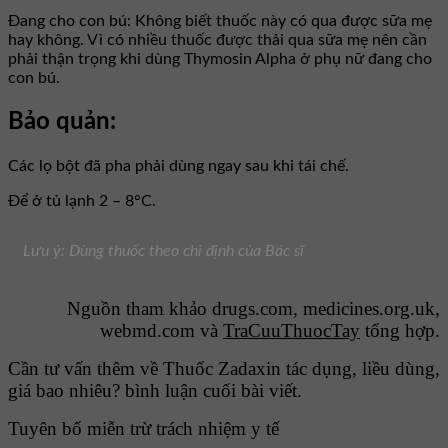
Đang cho con bú: Không biết thuốc này có qua được sữa mẹ
hay không. Vì có nhiều thuốc được thải qua sữa mẹ nên cần
phải thận trọng khi dùng Thymosin Alpha ở phụ nữ đang cho
con bú.
Bảo quản:
Các lọ bột đã pha phải dùng ngay sau khi tái chế.
Để ở tủ lạnh 2 – 8°C.
Lưu ý: Dùng thuốc theo chỉ định của Bác sĩ
Nguồn tham khảo drugs.com, medicines.org.uk,
webmd.com và
TraCuuThuocTay
tổng hợp.
Cần tư vấn thêm về Thuốc Zadaxin tác dụng, liều dùng,
giá bao nhiêu? bình luận cuối bài viết.
Tuyên bố miễn trừ trách nhiệm y tế