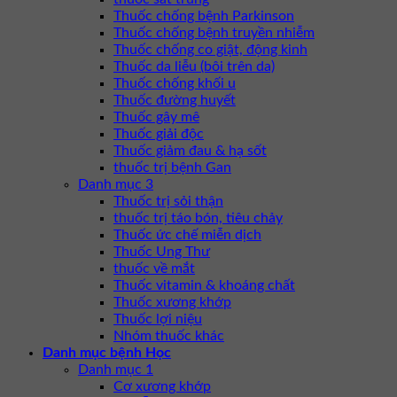
Thuốc chống bệnh Parkinson
Thuốc chống bệnh truyền nhiễm
Thuốc chống co giật, động kinh
Thuốc da liễu (bôi trên da)
Thuốc chống khối u
Thuốc đường huyết
Thuốc gây mê
Thuốc giải độc
Thuốc giảm đau & hạ sốt
thuốc trị bệnh Gan
Danh mục 3
Thuốc trị sỏi thận
thuốc trị táo bón, tiêu chảy
Thuốc ức chế miễn dịch
Thuốc Ung Thư
thuốc về mắt
Thuốc vitamin & khoáng chất
Thuốc xương khớp
Thuốc lợi niệu
Nhóm thuốc khác
Danh mục bệnh Học
Danh mục 1
Cơ xương khớp