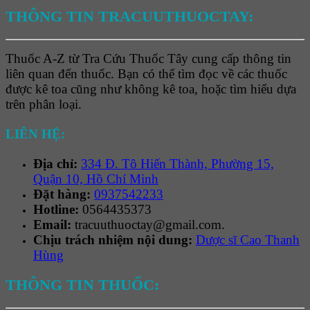
THÔNG TIN TRACUUTHUOCTAY:
Thuốc A-Z từ Tra Cứu Thuốc Tây cung cấp thông tin
liên quan đến thuốc. Bạn có thể tìm đọc về các thuốc
được kê toa cũng như không kê toa, hoặc tìm hiểu dựa
trên phân loại.
LIÊN HỆ:
Địa chỉ:
334 Đ. Tô Hiến Thành, Phường 15,
Quận 10, Hồ Chí Minh
Đặt hàng:
0937542233
Hotline:
0564435373
Email:
tracuuthuoctay@gmail.com.
Chịu trách nhiệm nội dung:
Dược sĩ Cao Thanh
Hùng
THÔNG TIN THUỐC: