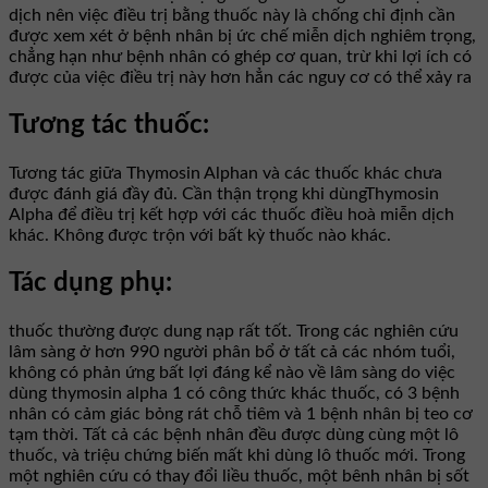
dịch nên việc điều trị bằng thuốc này là chống chỉ định cần
được xem xét ở bệnh nhân bị ức chế miễn dịch nghiêm trọng,
chẳng hạn như bệnh nhân có ghép cơ quan, trừ khi lợi ích có
được của việc điều trị này hơn hẳn các nguy cơ có thể xảy ra
Tương tác thuốc:
Tương tác giữa Thymosin Alphan và các thuốc khác chưa
được đánh giá đầy đủ. Cần thận trọng khi dùngThymosin
Alpha để điều trị kết hợp với các thuốc điều hoà miễn dịch
khác. Không được trộn với bất kỳ thuốc nào khác.
Tác dụng phụ:
thuốc thường được dung nạp rất tốt. Trong các nghiên cứu
lâm sàng ở hơn 990 người phân bổ ở tất cả các nhóm tuổi,
không có phản ứng bất lợi đáng kể nào về lâm sàng do việc
dùng thymosin alpha 1 có công thức khác thuốc, có 3 bệnh
nhân có cảm giác bỏng rát chỗ tiêm và 1 bệnh nhân bị teo cơ
tạm thời. Tất cả các bệnh nhân đều được dùng cùng một lô
thuốc, và triệu chứng biến mất khi dùng lô thuốc mới. Trong
một nghiên cứu có thay đổi liều thuốc, một bênh nhân bị sốt