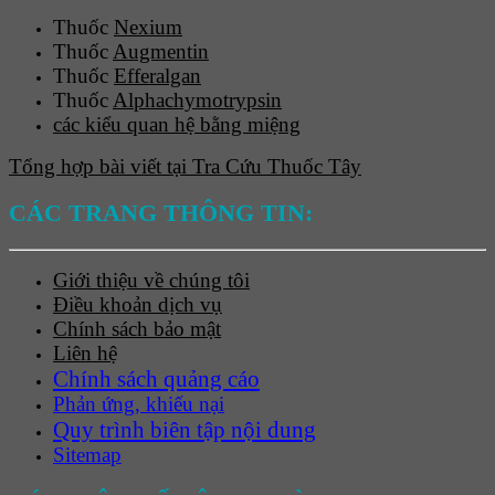
Thuốc
Nexium
Thuốc
Augmentin
Thuốc
Efferalgan
Thuốc
Alphachymotrypsin
các kiểu quan hệ bằng miệng
Tổng hợp bài viết tại Tra Cứu Thuốc Tây
CÁC TRANG THÔNG TIN:
Giới thiệu về chúng tôi
Điều khoản dịch vụ
Chính sách bảo mật
Liên hệ
Chính sách quảng cáo
Phản ứng, khiếu nại
Quy trình biên tập nội dung
Sitemap