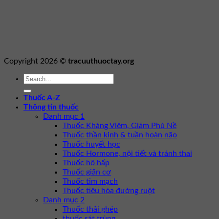
Copyright 2026 ©
tracuuthuoctay.org
Thuốc A-Z
Thông tin thuốc
Danh mục 1
Thuốc Kháng Viêm, Giảm Phù Nề
Thuốc thần kinh & tuần hoàn não
Thuốc huyết học
Thuốc Hormone, nội tiết và tránh thai
Thuốc hô hấp
Thuốc giãn cơ
Thuốc tim mạch
Thuốc tiêu hóa đường ruột
Danh mục 2
Thuốc thải ghép
thuốc sát trùng