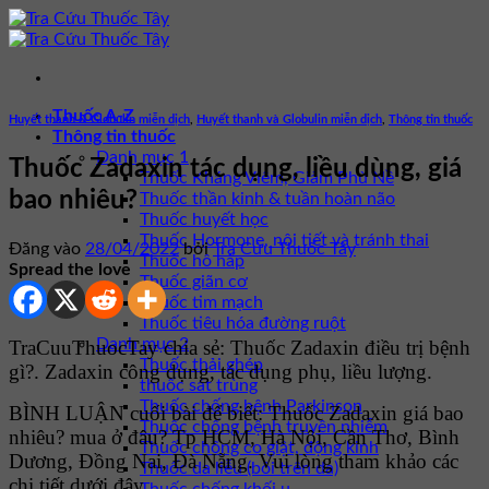
Bỏ
qua
nội
dung
Thuốc A-Z
Huyết thanh & Globulin miễn dịch
,
Huyết thanh và Globulin miễn dịch
,
Thông tin thuốc
Thông tin thuốc
Danh mục 1
Thuốc Zadaxin tác dụng, liều dùng, giá
Thuốc Kháng Viêm, Giảm Phù Nề
bao nhiêu?
Thuốc thần kinh & tuần hoàn não
Thuốc huyết học
Thuốc Hormone, nội tiết và tránh thai
Đăng vào
28/04/2022
bởi
Tra Cứu Thuốc Tây
Thuốc hô hấp
Spread the love
Thuốc giãn cơ
Thuốc tim mạch
Thuốc tiêu hóa đường ruột
Danh mục 2
TraCuuThuocTay chia sẻ: Thuốc Zadaxin điều trị bệnh
Thuốc thải ghép
gì?. Zadaxin công dụng, tác dụng phụ, liều lượng.
thuốc sát trùng
Thuốc chống bệnh Parkinson
BÌNH LUẬN cuối bài để biết: Thuốc Zadaxin giá bao
Thuốc chống bệnh truyền nhiễm
nhiêu? mua ở đâu? Tp HCM, Hà Nội, Cần Thơ, Bình
Thuốc chống co giật, động kinh
Dương, Đồng Nai, Đà Nẵng. Vui lòng tham khảo các
Thuốc da liễu (bôi trên da)
chi tiết dưới đây.