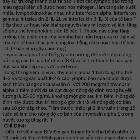
đẩy sự trưởng thành của tế bào T bởi các lympho bào trong
máu ngoại biên đã được hoạt hóa mitogen, làm tăng sản xuất
nhiều lymphokins khác nhau như interferon alpha, interferon
gamma, interleukin 2 (IL-2), và interleukin 3 (IL-3) của tế bào T
tiếp theo sự hoạt hóa kháng nguyên hay mitogen; và làm tăng
số phụ thể lymphokine trên tế bào T. Thuốc này cũng tăng
cường các phản ứng của lympho bào hỗn hợp của tự thân và
của các tế bào khác gen cùng loài bằng cách hoạt hóa tế bào
T4 (tế bào giúp gây cảm ứng ).
Thymosin alpha 1 có thể gây ảnh hưởng đối với sự gia tăng
bổ sung các tế bào tự nhiên (NK) và sẽ trở thành tế bào gây
độc sau khi tiếp xúc với interferon.
Trong thí nghiệm in vivo, thymosin alpha 1 làm tăng thụ thể
IL-2 và tăng sản xuất Il-2 ở các lympho bào của chuột được
kích thích bằng concanavalin A. Với 900 mcg/m2 thymosin
alpha 1 tiêm dưới da sẽ đạt được nồng độ đỉnh trong huyết
tương là 25-30 ng/mL khoảng một giờ sau khi tiêm. Nồng độ
đỉnh này được duy trì trong 6 giờ và trở về nồng độ cơ bản
sau 18 giờ tiếp theo. Tiêm thuốc nhắc lại 2 lần/tuần trong 15
tuần sẽ làm cho nồng độ cơ bản của thymosin alpha 1 trong
huyết tương tăng rất ít.
CHỈ ĐỊNH
–Điều trị viêm gan B: Viêm gan B mạn tính cho bệnh nhân từ
18 tuổi trở lên có bệnh gan còn bù và vẫn có sự sao chép của