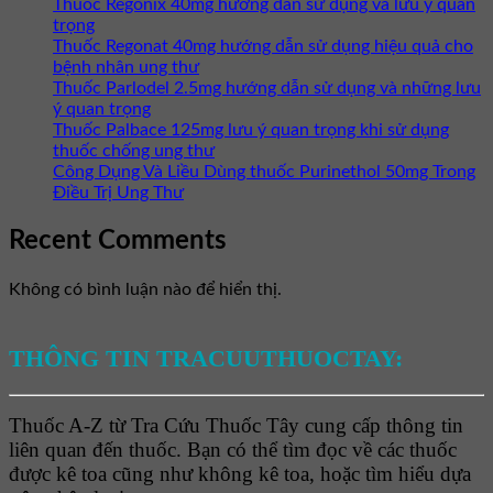
Thuốc Regonix 40mg hướng dẫn sử dụng và lưu ý quan
trọng
Thuốc Regonat 40mg hướng dẫn sử dụng hiệu quả cho
bệnh nhân ung thư
Thuốc Parlodel 2.5mg hướng dẫn sử dụng và những lưu
ý quan trọng
Thuốc Palbace 125mg lưu ý quan trọng khi sử dụng
thuốc chống ung thư
Công Dụng Và Liều Dùng thuốc Purinethol 50mg Trong
Điều Trị Ung Thư
Recent Comments
Không có bình luận nào để hiển thị.
THÔNG TIN TRACUUTHUOCTAY:
Thuốc A-Z từ Tra Cứu Thuốc Tây cung cấp thông tin
liên quan đến thuốc. Bạn có thể tìm đọc về các thuốc
được kê toa cũng như không kê toa, hoặc tìm hiểu dựa