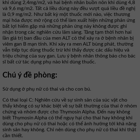
khi dùng 2,4mg/m2, và hai bệnh nhân buồn nôn khi dùng 4,8
và 9,6 mg/m2. Tất cả liều dùng này đều vượt quá liều đề nghị
là 0,9 mg/m2. Như bất kỳ một thuốc mới nào, việc thương
mại hóa được mở rộng có thể làm xuất hiện những phản ứng
bất lợi hiếm gặp mà những phản ứng này không được ghi
nhận trong các nghiên cứu lâm sàng. Tăng tạm thời hơn hai
lần giá trị ban đầu của men ALT có thể xảy ra ở bệnh nhân bị
viêm gan B mạn tính. Khi xảy ra men ALT bùng phát, thường
vẫn tiếp tục dùng thuốc trừ khi thấy được các dấu hiệu và
triệu chứng của suy gan. Lưu ý bệnh nhân thông báo cho bác
sĩ bất cứ tác dụng phụ nào khi dùng thuốc.
Chú ý đề phòng:
Sử dụng ở phụ nữ có thai và cho con bú.
Có thai loại C: Nghiên cứu về sự sinh sản của súc vật cho
thấy không có sự khác biệt về sự bất thường của thai ở nhóm
chứng và nhóm được cho Thymosin Alpha. Đến nay không
biết Thymosin Alpha có thể nguy hại cho thai hay không khi
dùng cho phụ nữ có thai hoặc có thể ảnh hưởng tới khả năng
sinh sản hay không. Chỉ nên dùng cho phụ nữ có thai khi thật
cần thiết.