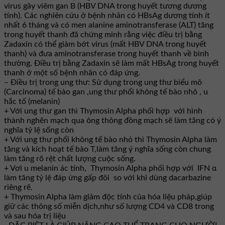
virus gây viêm gan B (HBV DNA trong huyết tương dương
tính). Các nghiên cứu ở bệnh nhân có HBsAg dương tính ít
nhất 6 tháng và có men alanine aminotransferase (ALT) tăng
trong huyết thanh đã chứng minh rằng việc điều trị bằng
Zadaxin có thể giảm bớt virus (mất HBV DNA trong huyết
thanh) và đưa aminotransferase trong huyết thanh về bình
thường. Điều trị bằng Zadaxin sẽ làm mất HBsAg trong huyết
thanh ở một số bệnh nhân có đáp ứng.
– Điều trị trong ung thư: Sử dụng trong ung thư biểu mô
(Carcinoma) tế bào gan ,ung thư phổi không tế bào nhỏ , u
hắc tố (melanin)
+ Với ung thư gan thì Thymosin Alpha phối hợp với hình
thành nghẽn mạch qua ông thông đồng mạch sẽ làm tăng có ý
nghĩa tỷ lệ sống còn
+ Với ung thư phổi không tế bào nhỏ thì Thymosin Alpha làm
tăng và kích hoạt tế bào T,làm tăng ý nghĩa sống còn chung
làm tăng rõ rệt chất lượng cuộc sống.
+ Vơi u melanin ác tính, Thymosin Alpha phối hợp với IFN α
làm tăng tỷ lệ đáp ứng gấp đôi so với khi dùng dacarbazine
riêng rẽ.
+ Thymosin Alpha làm giảm độc tính của hóa liệu pháp,giúp
giữ các thông số miễn dịch,như số lượng CD4 và CD8 trong
và sau hóa trị liệu