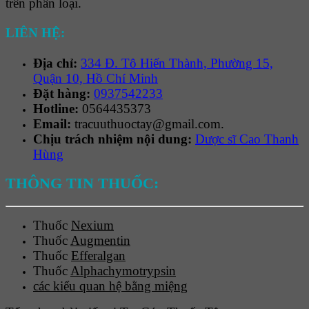
trên phân loại.
LIÊN HỆ:
Địa chỉ:
334 Đ. Tô Hiến Thành, Phường 15,
Quận 10, Hồ Chí Minh
Đặt hàng:
0937542233
Hotline:
0564435373
Email:
tracuuthuoctay@gmail.com.
Chịu trách nhiệm nội dung:
Dược sĩ Cao Thanh
Hùng
THÔNG TIN THUỐC:
Thuốc
Nexium
Thuốc
Augmentin
Thuốc
Efferalgan
Thuốc
Alphachymotrypsin
các kiểu quan hệ bằng miệng