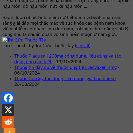
- Phẫu thuật các bệnh lý hậu môn – trực tràng như: Trĩ, áp-xe
hậu môn, dò hậu môn, nứt kẽ hậu môn,...
Bác sĩ luôn nhiệt tình, niềm nở hết mình vì bệnh nhân sẵn
sàng giải đáp mọi thắc mắc về sức khỏe các bệnh nam khoa,
viêm nhiễm cơ quan sinh dục nam, rối loạn chức năng sinh lý
cũng như là chuẩn đoán vô sinh hiếm muộn ở nam giới.
Latest posts by Tra Cứu Thuốc Tây
(
see all
)
Thuốc Plaquenil 200mg công dụng, liều dùng và tác
dụng phụ cần biết
- 13/10/2024
Thông tin đầy đủ về thuốc ung thư Lenvaxen 4mg
-
06/10/2024
Thuốc Cetrigy tác dụng, liều dùng, giá bao nhiêu?
-
26/08/2024