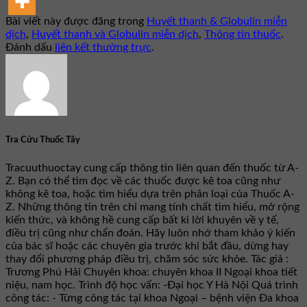
Bài viết này được đăng trong
Huyết thanh & Globulin miễn
dịch
,
Huyết thanh và Globulin miễn dịch
,
Thông tin thuốc
.
Đánh dấu
liên kết thường trực
.
Tra Cứu Thuốc Tây
Tracuuthuoctay cung cấp thông tin liên quan đến thuốc từ A-
Z. Bạn có thể tìm đọc về các thuốc được kê toa cũng như
không kê toa, hoặc tìm hiểu dựa trên phân loại của Thuốc A-
Z. Những thông tin trên chỉ mang tính chất tìm hiểu, mở rộng
kiến thức, và không hề cung cấp bất kì lời khuyên về y tế,
điều trị cũng như chẩn đoán. Hãy luôn nhớ tham khảo ý kiến
của bác sĩ hoặc các chuyên gia trước khi bắt đầu, dừng hay
thay đổi phương pháp điều trị, chăm sóc sức khỏe. Tác giả :
Trương Phú Hải Chuyên khoa: chuyên khoa II Ngoại khoa tiết
niệu, nam học. Trình độ học vấn: -Đại học Y Hà Nội Quá trình
công tác: - Từng công tác tại khoa Ngoại – bệnh viện Đa khoa