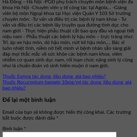
Hà Đông – Hà Nội -PGĐ phụ trách chuyên môn bệnh viện đa
khoa Hà Nội -Chuyên viên y tế công tác tại Agola... -Giảng
viên bộ môn Ngoại khoa tại Học viện Quân Y 103 Sở trưởng
chuyên môn: -Tư vấn và điều trị các bệnh lý nam khoa - Tư
vấn và điều trị các bệnh lây truyền qua đường tình dục cho
nam giới - Thực hiện phẫu thuật cắt bao quy đầu và ngoại tiết
niệu nam - Phẫu thuật các bệnh lý hậu môn – trực tràng như:
Trĩ, áp-xe hậu môn, dò hậu môn, nứt kẽ hậu môn,... Bác sĩ
luôn nhiệt tình, niềm nở hết mình vì bệnh nhân sẵn sàng giải
đáp mọi thắc mắc về sức khỏe các bệnh nam khoa, viêm
nhiễm cơ quan sinh dục nam, rối loạn chức năng sinh lý cũng
như là chuẩn đoán vô sinh hiếm muộn ở nam giới.
Thuốc Esmya tác dụng, liều dùng, giá bao nhiêu?
Thuốc Rocuronium-hameln 10mg/ml tác dụng, liều dùng, giá
bao nhiêu?
Để lại một bình luận
Email của bạn sẽ không được hiển thị công khai.
Các trường
bắt buộc được đánh dấu
*
Bình luận
*