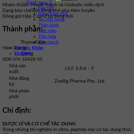
Danh mục 2
Nhóm thuốc:
Huyết thanh và Globulin miễn dịch
Nội tiết
Dạng bào chế:
Bột đông khô pha tiêm truyền
Răng hàm mặt
Đóng gói:
Hộp 2 Lọ+2 Lọ dung môi
Tai mũi họng
Thần kinh
Thành phần:
Tiết niệu
Tiêu hóa
Tim mạch
Thymalfasin
Tin Sức Khỏe
Hàm lượng:
Đo BMI
1,6mg
SĐK:
VN-10428-05
Nhà sản
I.S.F. S.P.A – Ý
xuất:
Nhà đăng
Zuellig Pharma Pte., Ltd
ký:
Nhà phân
phối:
Chỉ định:
DƯỢC LÝ VÀ CƠ CHẾ TÁC DỤNG
Trong những thí nghiệm in vitro, peptide này có tác dụng thúc