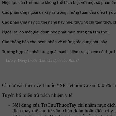
Hiệu lực của tretinoine không thể tách biệt với một số phản ứ
Các phản ứng ngoài da xảy ra trong những tuần đầu điều trị d
Các phản ứng này có thể nặng hay nhẹ, thường chỉ tạm thời, 
Ngoài ra, có một giai đoạn bộc phát mụn trứng cá tạm thời.
Cần thông báo cho bệnh nhân về những tác dụng phụ này.
Trường hợp các phản ứng quá mạnh, kiểm tra lại xem có thực h
Lưu ý: Dùng thuốc theo chỉ định của Bác sĩ
Cần tư vấn thêm về Thuốc YSPTretinon Cream 0.05% tác d
Tuyên bố miễn trừ trách nhiệm y tế
Nội dung của TraCuuThuocTay chỉ nhằm mục đích c
đích thay thế cho tư vấn, chẩn đoán hoặc điều trị y