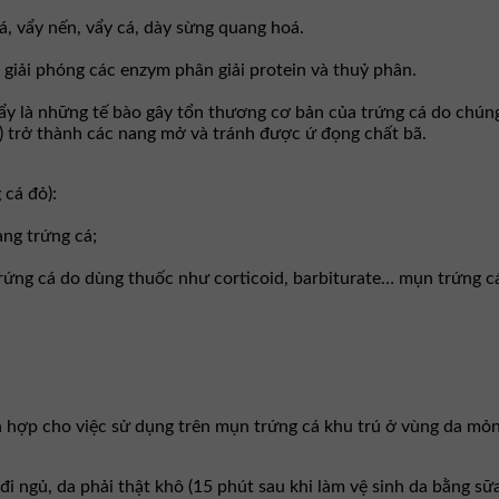
cá, vẩy nến, vẩy cá, dày sừng quang hoá.
à giải phóng các enzym phân giải protein và thuỷ phân.
ẩy là những tế bào gây tổn thương cơ bản của trứng cá do chúng 
) trở thành các nang mở và tránh được ứ đọng chất bã.
cá đỏ):
ng trứng cá;
rứng cá do dùng thuốc như corticoid, barbiturate… mụn trứng cá
 hợp cho việc sử dụng trên mụn trứng cá khu trú ở vùng da mỏn
 đi ngủ, da phải thật khô (15 phút sau khi làm vệ sinh da bằng sữ