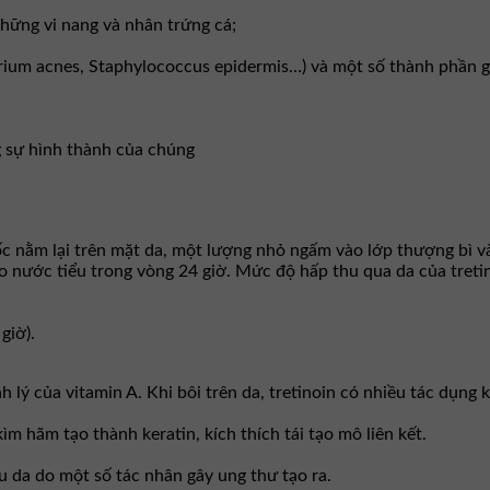
những vi nang và nhân trứng cá;
erium acnes, Staphylococcus epidermis…) và một số thành phần g
g sự hình thành của chúng
huốc nằm lại trên mặt da, một lượng nhỏ ngấm vào lớp thượng bì 
nước tiểu trong vòng 24 giờ. Mức độ hấp thu qua da của tretinoi
giờ).
h lý của vitamin A. Khi bôi trên da, tretinoin có nhiều tác dụng 
ìm hãm tạo thành keratin, kích thích tái tạo mô liên kết.
u da do một số tác nhân gây ung thư tạo ra.