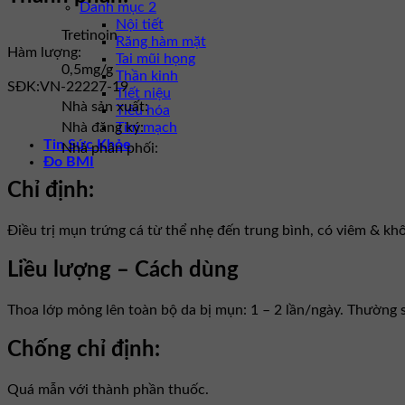
Danh mục 2
Nội tiết
Tretinoin
Răng hàm mặt
Hàm lượng:
Tai mũi họng
0,5mg/g
Thần kinh
SĐK:
VN-22227-19
Tiết niệu
Nhà sản xuất:
Tiêu hóa
Tim mạch
Nhà đăng ký:
Tin Sức Khỏe
Nhà phân phối:
Đo BMI
Chỉ định:
Điều trị mụn trứng cá từ thể nhẹ đến trung bình, có viêm & kh
Liều lượng – Cách dùng
Thoa lớp mỏng lên toàn bộ da bị mụn: 1 – 2 lần/ngày. Thường s
Chống chỉ định:
Quá mẫn với thành phần thuốc.