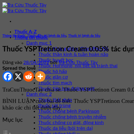
Bỏ
qua
nội
dung
Thuốc A-Z
Thông tin thuốc
,
Thuốc điều trị bệnh da liễu
,
Thuốc trị bệnh da liễu
Thông tin thuốc
Danh mục 1
Thuốc YSPTretinon Cream 0.05% tác dụng
Thuốc Kháng Viêm, Giảm Phù Nề
Thuốc thần kinh & tuần hoàn não
Thuốc huyết học
Đăng vào
28/04/2022
bởi
Tra Cứu Thuốc Tây
Thuốc Hormone, nội tiết và tránh thai
Spread the love
Thuốc hô hấp
Thuốc giãn cơ
Thuốc tim mạch
Thuốc tiêu hóa đường ruột
TraCuuThuocTay chia sẻ: Thuốc YSPTretinon Cream 0.05
Danh mục 2
Thuốc thải ghép
BÌNH LUẬN cuối bài để biết: Thuốc YSPTretinon Crea
thuốc sát trùng
khảo các chi tiết dưới đây.
Thuốc chống bệnh Parkinson
Thuốc chống bệnh truyền nhiễm
Mục lục
Thuốc chống co giật, động kinh
Thuốc da liễu (bôi trên da)