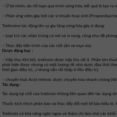
– Ứ bã nhờn, do rối loạn quá trình sừng hóa, kết quả là tạo ra 
– Phản ứng viêm gây bởi các vi khuẩn hoại sinh (Propionibact
Tretinoine tác động lên sự gia tăng sừng hóa gây ứ đọng:
– Loại trừ các nhân trứng cá mở và vi nang, cũng như đề phòn
– Thúc đẩy tiến trình của các nốt sần và mụn mủ.
Dược động học :
– Hấp thu: Khi bôi, tretinoin được hấp thu rất ít. Phần lớn t
phát hiện được nhưng có một lượng rất nhỏ dược đào thải theo 
thời gian điều trị…) nhưng vẫn rất thấp ở liều điều trị.
– chuyển hoá: Acid retinoic được chuyển hóa nhanh chóng (48 
Tác dụng :
Tác dụng tại chỗ của tretinoin không liên quan đến tác dụng sin
Thuốc kích thích phân bào và thúc đẩy đổi mới tế bào biểu bì, k
Tretinoin có khả năng ngăn ngừa và thậm chí làm nhỏ các khối 