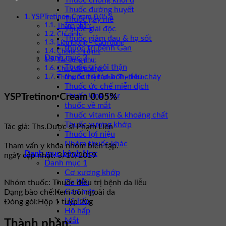
Thuốc chống khối u
Thuốc đường huyết
YSPTretinon Cream 0.05%
Thuốc gây mê
Thành phần:
Thuốc giải độc
Chỉ định:
Thuốc giảm đau & hạ sốt
Liều lượng – Cách dùng
thuốc trị bệnh Gan
Chống chỉ định:
Danh mục 3
Tác dụng phụ:
Thuốc trị sỏi thận
Chú ý đề phòng:
thuốc trị táo bón, tiêu chảy
Thông tin thành phần Tretinoin
Thuốc ức chế miễn dịch
Thuốc Ung Thư
YSPTretinon Cream 0.05%
thuốc về mắt
Thuốc vitamin & khoáng chất
Thuốc xương khớp
Tác giả: Ths.Dược sĩ Phạm Liên
Thuốc lợi niệu
Nhóm thuốc khác
Tham vấn y khoa nhóm biên tập.
Danh mục bệnh Học
ngày cập nhật: 3/10/2019
Danh mục 1
Cơ xương khớp
Da liễu
Nhóm thuốc:
Thuốc điều trị bệnh da liễu
Gan mật
Dạng bào chế:
Kem bôi ngoài da
Hô hấp
Đóng gói:
Hộp 1 tuýp 20g
Hô hấp
Mắt
Thành phần: