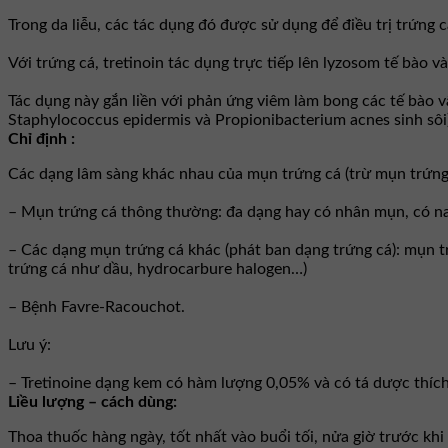
Trong da liễu, các tác dụng đó được sử dụng để điều trị trứng 
Với trứng cá, tretinoin tác dụng trực tiếp lên lyzosom tế bào v
Tác dụng này gắn liền với phản ứng viêm làm bong các tế bào v
Staphylococcus epidermis và Propionibacterium acnes sinh sôi
Chỉ định :
Các dạng lâm sàng khác nhau của mụn trứng cá (trừ mụn trứng 
– Mụn trứng cá thông thường: đa dạng hay có nhân mụn, có na
– Các dạng mụn trứng cá khác (phát ban dạng trứng cá): mụn t
trứng cá như dầu, hydrocarbure halogen…)
– Bệnh Favre-Racouchot.
Lưu ý:
– Tretinoine dạng kem có hàm lượng 0,05% và có tá dược thích
Liều lượng – cách dùng:
Thoa thuốc hàng ngày, tốt nhất vào buổi tối, nửa giờ trước khi