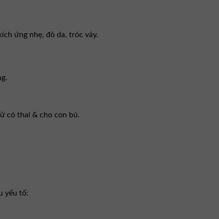
ích ứng nhẹ, đỏ da, tróc vảy.
ng.
ữ có thai & cho con bú.
u yếu tố: