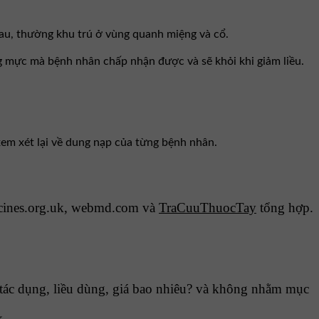
đau, thường khu trú ở vùng quanh miệng và cổ.
 mực mà bệnh nhân chấp nhận được và sẽ khỏi khi giảm liều.
em xét lại về dung nạp của từng bệnh nhân.
cines.org.uk, webmd.com và
TraCuuThuocTay
tổng hợp.
ác dụng, liều dùng, giá bao nhiêu? và không nhằm mục