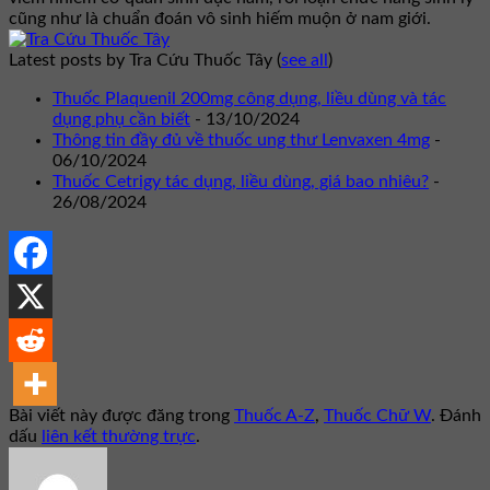
cũng như là chuẩn đoán vô sinh hiếm muộn ở nam giới.
Latest posts by Tra Cứu Thuốc Tây
(
see all
)
Thuốc Plaquenil 200mg công dụng, liều dùng và tác
dụng phụ cần biết
- 13/10/2024
Thông tin đầy đủ về thuốc ung thư Lenvaxen 4mg
-
06/10/2024
Thuốc Cetrigy tác dụng, liều dùng, giá bao nhiêu?
-
26/08/2024
Bài viết này được đăng trong
Thuốc A-Z
,
Thuốc Chữ W
. Đánh
dấu
liên kết thường trực
.