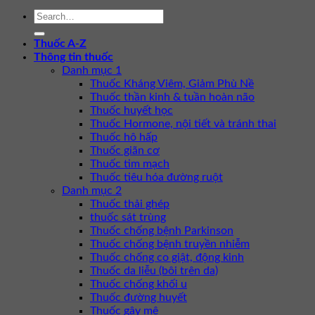
Thuốc A-Z
Thông tin thuốc
Danh mục 1
Thuốc Kháng Viêm, Giảm Phù Nề
Thuốc thần kinh & tuần hoàn não
Thuốc huyết học
Thuốc Hormone, nội tiết và tránh thai
Thuốc hô hấp
Thuốc giãn cơ
Thuốc tim mạch
Thuốc tiêu hóa đường ruột
Danh mục 2
Thuốc thải ghép
thuốc sát trùng
Thuốc chống bệnh Parkinson
Thuốc chống bệnh truyền nhiễm
Thuốc chống co giật, động kinh
Thuốc da liễu (bôi trên da)
Thuốc chống khối u
Thuốc đường huyết
Thuốc gây mê