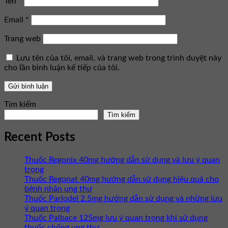
Tên
*
Email
*
Trang web
Lưu tên của tôi, email, và trang web trong trình duyệt này
cho lần bình luận kế tiếp của tôi.
Tìm kiếm
Tìm kiếm
Recent Posts
Thuốc Regonix 40mg hướng dẫn sử dụng và lưu ý quan
trọng
Thuốc Regonat 40mg hướng dẫn sử dụng hiệu quả cho
bệnh nhân ung thư
Thuốc Parlodel 2.5mg hướng dẫn sử dụng và những lưu
ý quan trọng
Thuốc Palbace 125mg lưu ý quan trọng khi sử dụng
thuốc chống ung thư