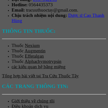
Hotline:
0564435373
Email:
tracuuthuoctay@gmail.com.
Chịu trách nhiệm nội dung:
Dược sĩ Cao Thanh
Hùng
THÔNG TIN THUỐC:
Thuốc
Nexium
Thuốc
Augmentin
Thuốc
Efferalgan
Thuốc
Alphachymotrypsin
các kiểu quan hệ bằng miệng
Tổng hợp bài viết tại Tra Cứu Thuốc Tây
CÁC TRANG THÔNG TIN:
Giới thiệu về chúng tôi
Điều khoản dịch vụ