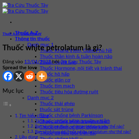
Bỏ
qua
nội
dung
Thuốc A-Z
Thuốc A-Z
,
Thuốc Chữ W
Thông tin thuốc
Danh mục 1
Thuốc white petrolatum là gì?
Thuốc Kháng Viêm, Giảm Phù Nề
Thuốc thần kinh & tuần hoàn não
Đăng vào
13/04/2022
bởi
Tra Cứu Thuốc Tây
Thuốc huyết học
Spread the love
Thuốc Hormone, nội tiết và tránh thai
Thuốc hô hấp
Thuốc giãn cơ
Thuốc tim mạch
Mục lục
Thuốc tiêu hóa đường ruột
Danh mục 2
Thuốc thải ghép
thuốc sát trùng
Thuốc chống bệnh Parkinson
Tìm hiểu chung
Thuốc chống bệnh truyền nhiễm
Tác dụng của thuốc white petrolatum là gì?
Thuốc chống co giật, động kinh
Bạn nên dùng thuốc white petrolatum như thế nào?
Bạn nên bảo quản thuốc white petrolatum như thế nào?
Thuốc da liễu (bôi trên da)
Liều dùng