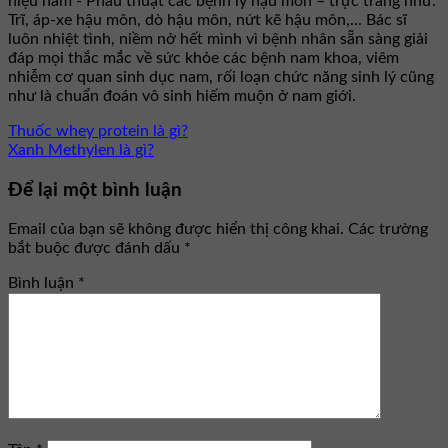
niệu nam - Phẫu thuật các bệnh lý hậu môn – trực tràng như:
Trĩ, áp-xe hậu môn, dò hậu môn, nứt kẽ hậu môn,... Bác sĩ
luôn nhiệt tình, niềm nở hết mình vì bệnh nhân sẵn sàng giải
đáp mọi thắc mắc về sức khỏe các bệnh nam khoa, viêm
nhiễm cơ quan sinh dục nam, rối loạn chức năng sinh lý cũng
như là chuẩn đoán vô sinh hiếm muộn ở nam giới.
Thuốc whey protein là gì?
Xanh Methylen là gì?
Để lại một bình luận
Email của bạn sẽ không được hiển thị công khai.
Các trường
bắt buộc được đánh dấu
*
Bình luận
*