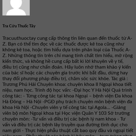
Tra Cứu Thuốc Tây
Tracuuthuoctay cung cấp thông tin liên quan đến thuốc từ A-
Z. Bạn có thể tìm đọc về các thuốc được kê toa cũng như
không kê toa, hoặc tìm hiểu dựa trên phân loại của Thuốc A-
Z. Những thông tin trên chỉ mang tính chất tìm hiểu, mở rộng
kiến thức, và không hề cung cấp bất kì lời khuyên về y tế,
điều trị cũng như chẩn đoán. Hãy luôn nhớ tham khảo ý kiến
của bác sĩ hoặc các chuyên gia trước khi bắt đầu, dừng hay
thay đổi phương pháp điều trị, chăm sóc sức khỏe. Tác giả :
Trương Phú Hải Chuyên khoa: chuyên khoa II Ngoại khoa tiết
niệu, nam học. Trình độ học vấn: -Đại học Y Hà Nội Quá trình
công tác: - Từng công tác tại khoa Ngoại – bệnh viện Đa khoa
Hà Đông – Hà Nội -PGĐ phụ trách chuyên môn bệnh viện đa
khoa Hà Nội -Chuyên viên y tế công tác tại Agola... -Giảng
viên bộ môn Ngoại khoa tại Học viện Quân Y 103 Sở trưởng
chuyên môn: -Tư vấn và điều trị các bệnh lý nam khoa - Tư
vấn và điều trị các bệnh lây truyền qua đường tình dục cho
nam giới - Thực hiện phẫu thuật cắt bao quy đầu và ngoại tiết