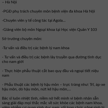
– Hà Nội
-PGĐ phụ trách chuyên môn bệnh viện đa khoa Hà Nội
-Chuyên viên y tế công tác tại Agola...
-Giảng viên bộ môn Ngoại khoa tại Học viện Quân Y 103
Sở trưởng chuyên môn:
-Tư vấn và điều trị các bệnh lý nam khoa
- Tư vấn và điều trị các bệnh lây truyền qua đường tình dục
cho nam giới
- Thực hiện phẫu thuật cắt bao quy đầu và ngoại tiết niệu
nam
- Phẫu thuật các bệnh lý hậu môn – trực tràng như: Trĩ, áp-xe
hậu môn, dò hậu môn, nứt kẽ hậu môn,...
Bác sĩ luôn nhiệt tình, niềm nở hết mình vì bệnh nhân sẵn
sàng giải đáp mọi thắc mắc về sức khỏe các bệnh nam khoa,
viêm nhiễm cơ quan sinh dục nam, rối loạn chức năng sinh lý