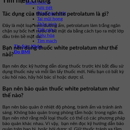
Tìm hiểu chung
Danh mục 2
Nội tiết
Răng hàm mặt
Tác dụng của thuốc white petrolatum là gì?
Tai mũi họng
Thần kinh
Đây là một loại kem dưỡng ẩm, petrolatum làm trắng ngăn
Tiết niệu
chặn sự bốc hơi nước ở bề mặt da bằng cách tạo ra một lớp
Tiêu hóa
dầu trên bề mặt da.
Tim mạch
Tin Sức Khỏe
Bạn nên dùng thuốc white petrolatum như thế
Đo BMI
nào?
Bạn nên đọc kỹ hướng dẫn dùng thuốc trước khi bắt đầu sử
dụng thuốc này và mỗi lần lấy thuốc mới. Nếu bạn có bất kỳ
câu hỏi nào, hãy hỏi bác sĩ hoặc dược sĩ.
Bạn nên bảo quản thuốc white petrolatum như
thế nào?
Bạn nên bảo quản ở nhiệt độ phòng, tránh ẩm và tránh ánh
sáng. Không bảo quản trong phòng tắm hoặc trong ngăn đá.
Bạn nên nhớ rằng mỗi loại thuốc có thể có các phương pháp
bảo quản khác nhau. Vì vậy, bạn nên đọc kỹ hướng dẫn bảo
quản trên bao bì, hoặc hỏi dược sĩ. Giữ thuốc tránh xa tầm