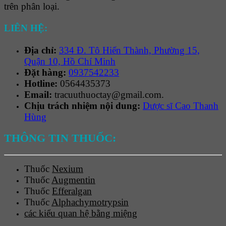
trên phân loại.
LIÊN HỆ:
Địa chỉ:
334 Đ. Tô Hiến Thành, Phường 15,
Quận 10, Hồ Chí Minh
Đặt hàng:
0937542233
Hotline:
0564435373
Email:
tracuuthuoctay@gmail.com.
Chịu trách nhiệm nội dung:
Dược sĩ Cao Thanh
Hùng
THÔNG TIN THUỐC:
Thuốc
Nexium
Thuốc
Augmentin
Thuốc
Efferalgan
Thuốc
Alphachymotrypsin
các kiểu quan hệ bằng miệng