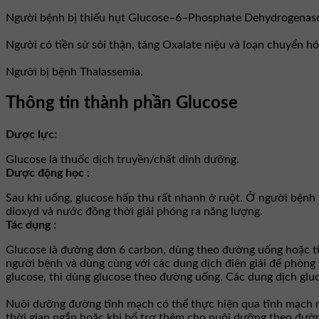
Người bệnh bị thiếu hụt Glucose–6–Phosphate Dehydrogenas
Người có tiền sử sỏi thận, tăng Oxalate niệu và loạn chuyển hó
Người bị bệnh Thalassemia.
Thông tin thành phần Glucose
Dược lực:
Glucose là thuốc dịch truyền/chất dinh dưỡng.
Dược động học :
Sau khi uống, glucose hấp thu rất nhanh ở ruột. Ở người bệnh
dioxyd và nước đồng thời giải phóng ra năng lượng.
Tác dụng :
Glucose là đường đơn 6 carbon, dùng theo đường uống hoặc ti
người bệnh và dùng cùng với các dung dịch điện giải để phòng 
glucose, thì dùng glucose theo đường uống. Các dung dịch gl
Nuôi dưỡng đường tĩnh mạch có thể thực hiện qua tĩnh mạch n
thời gian ngắn hoặc khi bổ trợ thêm cho nuôi dưỡng theo đườn