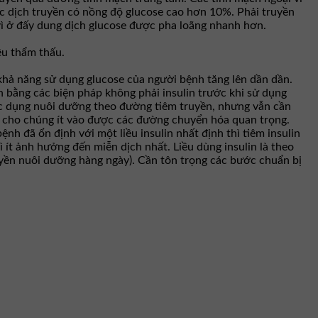
ác dịch truyền có nồng độ glucose cao hơn 10%. Phải truyền
ì ở đấy dung dịch glucose được pha loãng nhanh hơn.
ệu thẩm thấu.
 khả năng sử dụng glucose của người bệnh tăng lên dần dần.
 bằng các biện pháp không phải insulin trước khi sử dụng
tác dụng nuôi dưỡng theo đường tiêm truyền, nhưng vẫn cần
ến cho chúng ít vào được các đường chuyển hóa quan trọng.
nh đã ổn định với một liều insulin nhất định thì tiêm insulin
 vì ít ảnh hưởng đến miễn dịch nhất. Liều dùng insulin là theo
uyền nuôi dưỡng hàng ngày). Cần tôn trọng các bước chuẩn bị