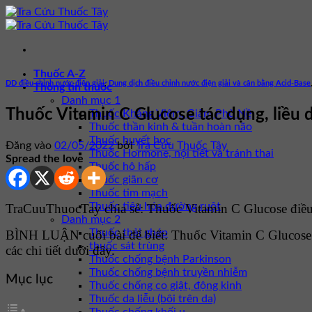
Bỏ
qua
nội
dung
Thuốc A-Z
DD điều chỉnh nước điện giải
,
Dung dịch điều chỉnh nước điện giải và cân bằng Acid-Base
Thông tin thuốc
Danh mục 1
Thuốc Vitamin C Glucose tác dụng, liều 
Thuốc Kháng Viêm, Giảm Phù Nề
Thuốc thần kinh & tuần hoàn não
Thuốc huyết học
Đăng vào
02/05/2022
bởi
Tra Cứu Thuốc Tây
Thuốc Hormone, nội tiết và tránh thai
Spread the love
Thuốc hô hấp
Thuốc giãn cơ
Thuốc tim mạch
Thuốc tiêu hóa đường ruột
TraCuuThuocTay chia sẻ: Thuốc Vitamin C Glucose điều t
Danh mục 2
Thuốc thải ghép
BÌNH LUẬN cuối bài để biết: Thuốc Vitamin C Glucose
thuốc sát trùng
các chi tiết dưới đây.
Thuốc chống bệnh Parkinson
Thuốc chống bệnh truyền nhiễm
Mục lục
Thuốc chống co giật, động kinh
Thuốc da liễu (bôi trên da)