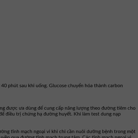
n 40 phút sau khi uống. Glucose chuyển hóa thành carbon
ường được ưa dùng để cung cấp năng lượng theo đường tiêm cho
để điều trị chứng hạ đường huyết. Khi làm test dung nạp
ờng tĩnh mạch ngoại vi khi chỉ cần nuôi dưỡng bệnh trong một
ruyền qua đường tĩnh mạch trung tâm. Các tĩnh mạch ngoại vi