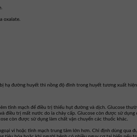
e.
a oxalate.
 bị hạ đường huyết thì nồng độ đỉnh trong huyết tương xuất hiệ
êm tĩnh mạch để điều trị thiếu hụt đường và dịch. Glucose th
và điều trị mất nước do ỉa chảy cấp. Glucose còn được sử dụng 
ucose còn được sử dụng làm chất vận chuyển các thuốc khác.
goại vi hoặc tĩnh mạch trung tâm lớn hơn. Chỉ định dùng qua đư
g tiêu hóa hoặc khi người bệnh có nhiều nguy cơ tai biến nếu t