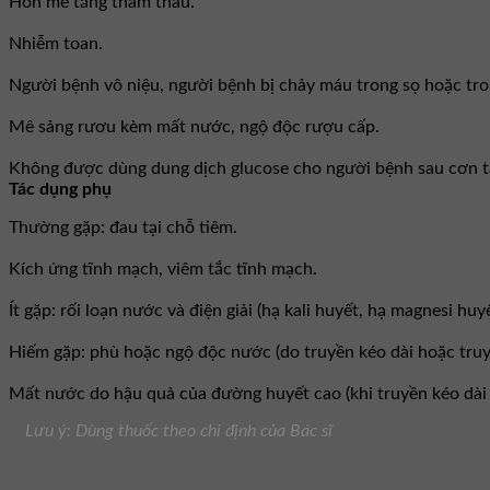
Hôn mê tăng thẩm thấu.
Nhiễm toan.
Người bệnh vô niệu, người bệnh bị chảy máu trong sọ hoặc tr
Mê sảng rươu kèm mất nước, ngộ độc rượu cấp.
Không được dùng dung dịch glucose cho người bệnh sau cơn tai
Tác dụng phụ
Thường gặp: đau tại chỗ tiêm.
Kích ứng tĩnh mạch, viêm tắc tĩnh mạch.
Ít gặp: rối loạn nước và điện giải (hạ kali huyết, hạ magnesi hu
Hiếm gặp: phù hoặc ngộ độc nước (do truyền kéo dài hoặc tru
Mất nước do hậu quả của đường huyết cao (khi truyền kéo dài
Lưu ý: Dùng thuốc theo chỉ định của Bác sĩ