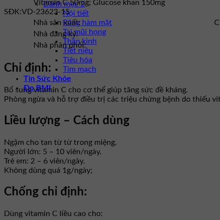
Vitamin C 50mg; Glucose khan 150mg
Danh mục 2
SĐK:
VD-23623-15
Nội tiết
Răng hàm mặt
Nhà sản xuất:
C
Tai mũi họng
Nhà đăng ký:
Thần kinh
Nhà phân phối:
Tiết niệu
Tiêu hóa
Chỉ định:
Tim mạch
Tin Sức Khỏe
Đo BMI
Bổ sung vitamin C cho cơ thể giúp tăng sức đề kháng.
Phòng ngừa và hỗ trợ điều trị các triệu chứng bệnh do thiếu v
Liều lượng – Cách dùng
Ngậm cho tan từ từ trong miệng.
Người lớn: 5 – 10 viên/ngày.
Trẻ em: 2 – 6 viên/ngày.
Không dùng quá 1g/ngày;
Chống chỉ định:
Dùng vitamin C liều cao cho: