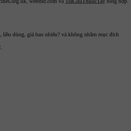
cines.org.uk, webmd.com và
TraCuuThuocTay
tổng hợp.
 liều dùng, giá bao nhiêu? và không nhằm mục đích
.