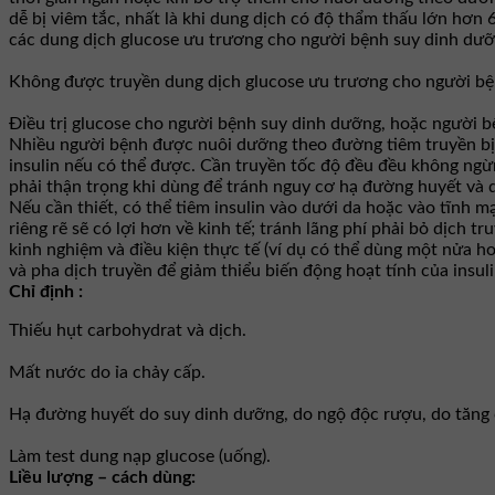
dễ bị viêm tắc, nhất là khi dung dịch có độ thẩm thấu lớn hơn
các dung dịch glucose ưu trương cho người bệnh suy dinh dưỡ
Không được truyền dung dịch glucose ưu trương cho người bệnh
Điều trị glucose cho người bệnh suy dinh dưỡng, hoặc người b
Nhiều người bệnh được nuôi dưỡng theo đường tiêm truyền bị 
insulin nếu có thể được. Cần truyền tốc độ đều đều không ngừ
phải thận trọng khi dùng để tránh nguy cơ hạ đường huyết và 
Nếu cần thiết, có thể tiêm insulin vào dưới da hoặc vào tĩnh m
riêng rẽ sẽ có lợi hơn về kinh tế; tránh lãng phí phải bỏ dịch tr
kinh nghiệm và điều kiện thực tế (ví dụ có thể dùng một nửa 
và pha dịch truyền để giảm thiểu biến động hoạt tính của insul
Chỉ định :
Thiếu hụt carbohydrat và dịch.
Mất nước do ỉa chảy cấp.
Hạ đường huyết do suy dinh dưỡng, do ngộ độc rượu, do tăng 
Làm test dung nạp glucose (uống).
Liều lượng – cách dùng: