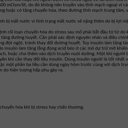
 600 mOsm/lít, do đó không nên truyền vào tĩnh mạch ngoại vi c
ng hoặc có tăng chuyển hóa, theo đường tĩnh mạch trung tâm, v
 bị mất nước vì tình trạng mất nước sẽ nặng thêm do bị lợi ni
ệnh rối loạn chuyển hóa do stress sau mổ phải bắt đầu từ từ do
tăng đường huyết. Cần phải xác định nguyên nhân và điều chỉnh
ng đột ngột, tránh thay đổi đường huyết. Tuy insulin làm tăng 
do insulin làm tăng lắng đọng acid béo ở các mô dự trữ mỡ khi
ạch, hoặc cho thêm vào dịch truyền nuôi dưỡng. Một khi người bệ
uyền khi cần thay đổi liều insulin. Dùng insulin người là tốt nhất
hoặc một phần ba liều cần dùng ngày hôm trước cùng với dịch tr
in do hiện tượng hấp phụ gây ra.
chuyển hóa khi bị stress hay chấn thương.