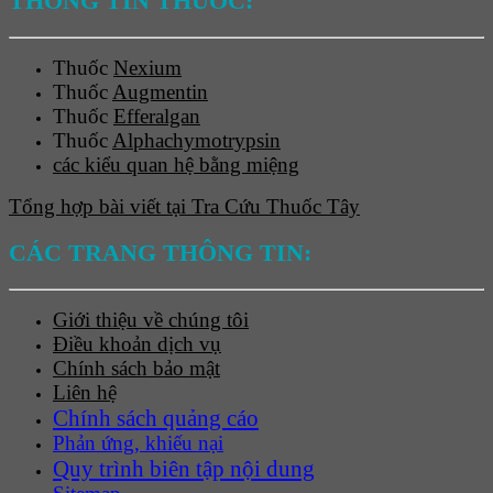
THÔNG TIN THUỐC:
Thuốc
Nexium
Thuốc
Augmentin
Thuốc
Efferalgan
Thuốc
Alphachymotrypsin
các kiểu quan hệ bằng miệng
Tổng hợp bài viết tại Tra Cứu Thuốc Tây
CÁC TRANG THÔNG TIN:
Giới thiệu về chúng tôi
Điều khoản dịch vụ
Chính sách bảo mật
Liên hệ
Chính sách quảng cáo
Phản ứng, khiếu nại
Quy trình biên tập nội dung