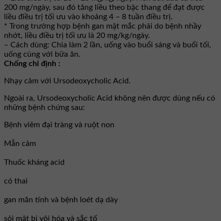
200 mg/ngày, sau đó tăng liều theo bậc thang để đạt được
liều điều trị tối ưu vào khoảng 4 – 8 tuần điều trị.
* Trong trường hợp bệnh gan mật mắc phải do bệnh nhầy
nhớt, liều điều trị tối ưu là 20 mg/kg/ngày.
– Cách dùng: Chia làm 2 lần, uống vào buổi sáng và buổi tối,
uống cùng với bữa ăn.
Chống chỉ định :
Nhạy cảm với Ursodeoxycholic Acid.
Ngoài ra, Ursodeoxycholic Acid không nên được dùng nếu có
những bệnh chứng sau:
Bệnh viêm đại tràng và ruột non
Mẫn cảm
Thuốc kháng acid
có thai
gan mãn tính và bệnh loét dạ dày
sỏi mật bị vôi hóa và sắc tố