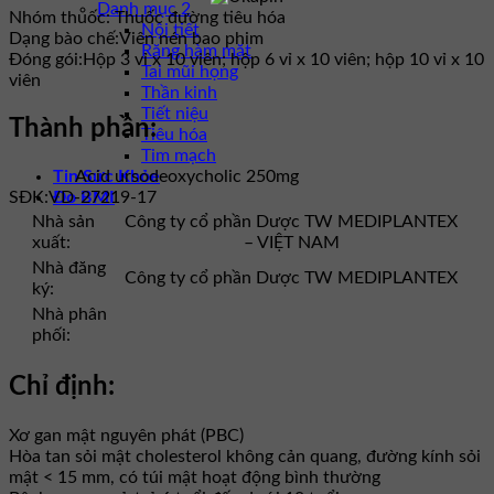
Danh mục 2
Nhóm thuốc:
Thuốc đường tiêu hóa
Nội tiết
Dạng bào chế:
Viên nén bao phim
Răng hàm mặt
Đóng gói:
Hộp 3 vỉ x 10 viên; hộp 6 vỉ x 10 viên; hộp 10 vỉ x 10
Tai mũi họng
viên
Thần kinh
Tiết niệu
Thành phần:
Tiêu hóa
Tim mạch
Tin Sức Khỏe
Acid ursodeoxycholic 250mg
Đo BMI
SĐK:
VD-27219-17
Nhà sản
Công ty cổ phần Dược TW MEDIPLANTEX
xuất:
– VIỆT NAM
Nhà đăng
Công ty cổ phần Dược TW MEDIPLANTEX
ký:
Nhà phân
phối:
Chỉ định:
Xơ gan mật nguyên phát (PBC)
Hòa tan sỏi mật cholesterol không cản quang, đường kính sỏi
mật < 15 mm, có túi mật hoạt động bình thường