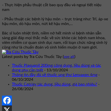
- Thực hiện phẫu thuật cắt bao quy đầu và ngoại tiết niệu
nam
- Phẫu thuật các bệnh lý hậu môn – trực tràng như: Trĩ, áp-xe
hậu môn, dò hậu môn, nứt kẽ hậu môn,...
Bác sĩ luôn nhiệt tình, niềm nở hết mình vì bệnh nhân sẵn
sàng giải đáp mọi thắc mắc về sức khỏe các bệnh nam khoa,
viêm nhiễm cơ quan sinh dục nam, rối loạn chức năng sinh lý
cũng như là chuẩn đoán vô sinh hiếm muộn ở nam giới.
Latest posts by Tra Cứu Thuốc Tây
(
see all
)
Thuốc Plaquenil 200mg công dụng, liều dùng và tác
dụng phụ cần biết
- 13/10/2024
Thông tin đầy đủ về thuốc ung thư Lenvaxen 4mg
-
06/10/2024
Thuốc Cetrigy tác dụng, liều dùng, giá bao nhiêu?
-
26/08/2024