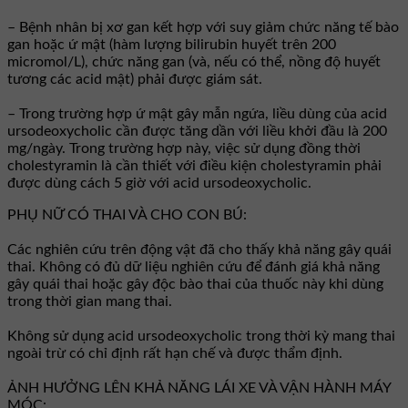
– Bệnh nhân bị xơ gan kết hợp với suy giảm chức năng tế bào
gan hoặc ứ mật (hàm lượng bilirubin huyết trên 200
micromol/L), chức năng gan (và, nếu có thể, nồng độ huyết
tương các acid mật) phải được giám sát.
– Trong trường hợp ứ mật gây mẫn ngứa, liều dùng của acid
ursodeoxycholic cần được tăng dần với liều khởi đầu là 200
mg/ngày. Trong trường hợp này, việc sử dụng đồng thời
cholestyramin là cần thiết với điều kiện cholestyramin phải
được dùng cách 5 giờ với acid ursodeoxycholic.
PHỤ NỮ CÓ THAI VÀ CHO CON BÚ:
Các nghiên cứu trên động vật đã cho thấy khả năng gây quái
thai. Không có đủ dữ liệu nghiên cứu để đánh giá khả năng
gây quái thai hoặc gây độc bào thai của thuốc này khi dùng
trong thời gian mang thai.
Không sử dụng acid ursodeoxycholic trong thời kỳ mang thai
ngoài trừ có chỉ định rất hạn chế và được thẩm định.
ẢNH HƯỞNG LÊN KHẢ NĂNG LÁI XE VÀ VẬN HÀNH MÁY
MÓC: