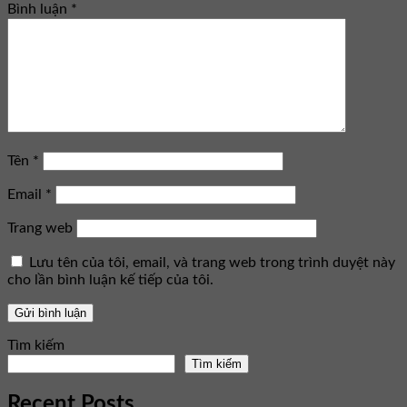
Bình luận
*
Tên
*
Email
*
Trang web
Lưu tên của tôi, email, và trang web trong trình duyệt này
cho lần bình luận kế tiếp của tôi.
Tìm kiếm
Tìm kiếm
Recent Posts