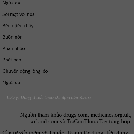
Ngứa da
Sỏi mật vôi hóa
Bệnh tiêu chảy
Buồn nôn
Phân nhão
Phát ban
Chuyển động lỏng lẻo
Ngứa da
Lưu ý: Dùng thuốc theo chỉ định của Bác sĩ
Nguồn tham khảo drugs.com, medicines.org.uk,
webmd.com và
TraCuuThuocTay
tổng hợp.
Cần tư vấn thêm về Thuốc Ukapin tác dụng, liều dùng,