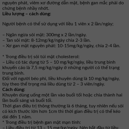
nguyên phát, viêm xơ đường dẫn mật, bệnh gan mắc phải do
chứng bệnh nhầy nhớt.
Liều lượng – cách dùng:
Người bệnh có thể sử dụng với liều 1 viên x 2 lần/ngày;
– Ngăn ngừa sỏi mật: 300mg x 2 lần/ngày.
– Tan sỏi mật: 8-12mg/kg/ngày chia 2-3 lần.
– Xơ gan mật nguyên phát: 10-15mg/kg/ngày, chia 2-4 lần.
* Trong điều trị sỏi túi mật cholesterol:
– Liều có tác dụng từ 5 – 10 mg/kg/ngày, liều trung bình
khuyến cáo là 7,5 mg/kg/ngày ở những người có thể trạng
trung bình.
Đối với người béo phì, liều khuyên dùng là 10 mg/kg/ngày,
tùy theo thể trọng mà liều dùng từ 2 – 3 viên/ngày.
Cách dùng:
Khuyên dùng uống một lần vào buổi tối hoặc chia thành hai
lần buổi sáng và buổi tối.
Thời gian điều trị thông thường là 6 tháng, tuy nhiên nếu sỏi
có kích thước lớn hơn 1cm thì thời gian điều trị có thể kéo
dài đến 1 năm.
* Trong điều trị bệnh gan mật mạn tính:
– Liều điều trị từ 13 – 15 mg/kg/ngày. Nên bắt đầu từ liều