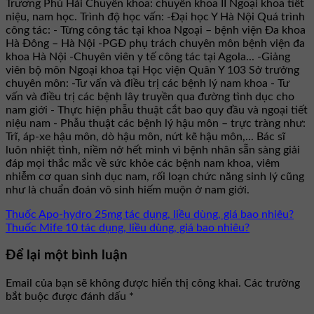
Trương Phú Hải Chuyên khoa: chuyên khoa II Ngoại khoa tiết
niệu, nam học. Trình độ học vấn: -Đại học Y Hà Nội Quá trình
công tác: - Từng công tác tại khoa Ngoại – bệnh viện Đa khoa
Hà Đông – Hà Nội -PGĐ phụ trách chuyên môn bệnh viện đa
khoa Hà Nội -Chuyên viên y tế công tác tại Agola... -Giảng
viên bộ môn Ngoại khoa tại Học viện Quân Y 103 Sở trưởng
chuyên môn: -Tư vấn và điều trị các bệnh lý nam khoa - Tư
vấn và điều trị các bệnh lây truyền qua đường tình dục cho
nam giới - Thực hiện phẫu thuật cắt bao quy đầu và ngoại tiết
niệu nam - Phẫu thuật các bệnh lý hậu môn – trực tràng như:
Trĩ, áp-xe hậu môn, dò hậu môn, nứt kẽ hậu môn,... Bác sĩ
luôn nhiệt tình, niềm nở hết mình vì bệnh nhân sẵn sàng giải
đáp mọi thắc mắc về sức khỏe các bệnh nam khoa, viêm
nhiễm cơ quan sinh dục nam, rối loạn chức năng sinh lý cũng
như là chuẩn đoán vô sinh hiếm muộn ở nam giới.
Thuốc Apo-hydro 25mg tác dụng, liều dùng, giá bao nhiêu?
Thuốc Mife 10 tác dụng, liều dùng, giá bao nhiêu?
Để lại một bình luận
Email của bạn sẽ không được hiển thị công khai.
Các trường
bắt buộc được đánh dấu
*