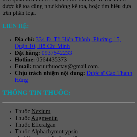
được kê toa cũng như không kê toa, hoặc tìm hiểu dựa
trên phân loại.
LIÊN HỆ:
Địa chỉ:
334 Đ. Tô Hiến Thành, Phường 15,
Quận 10, Hồ Chí Minh
Đặt hàng:
0937542233
Hotline:
0564435373
Email:
tracuuthuoctay@gmail.com.
Chịu trách nhiệm nội dung:
Dược sĩ Cao Thanh
Hùng
THÔNG TIN THUỐC:
Thuốc
Nexium
Thuốc
Augmentin
Thuốc
Efferalgan
Thuốc
Alphachymotrypsin