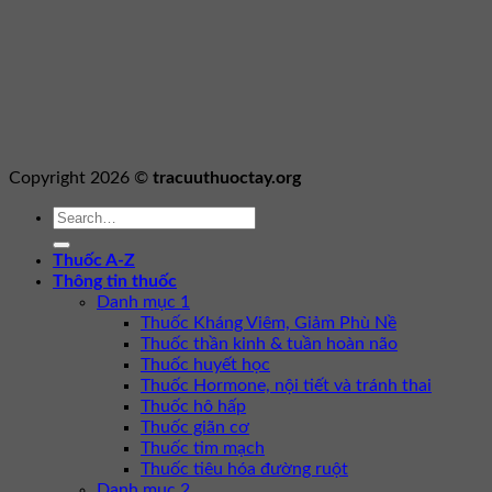
Copyright 2026 ©
tracuuthuoctay.org
Thuốc A-Z
Thông tin thuốc
Danh mục 1
Thuốc Kháng Viêm, Giảm Phù Nề
Thuốc thần kinh & tuần hoàn não
Thuốc huyết học
Thuốc Hormone, nội tiết và tránh thai
Thuốc hô hấp
Thuốc giãn cơ
Thuốc tim mạch
Thuốc tiêu hóa đường ruột
Danh mục 2