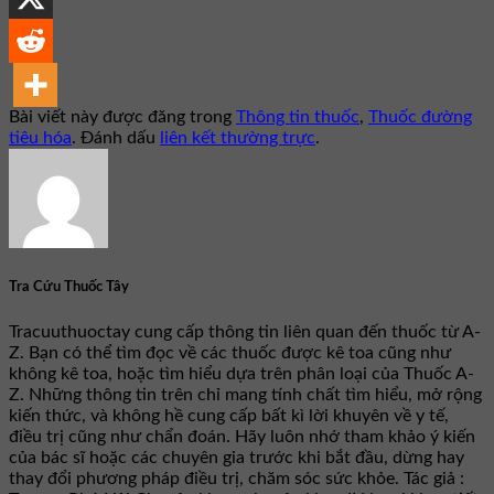
Bài viết này được đăng trong
Thông tin thuốc
,
Thuốc đường
tiêu hóa
. Đánh dấu
liên kết thường trực
.
Tra Cứu Thuốc Tây
Tracuuthuoctay cung cấp thông tin liên quan đến thuốc từ A-
Z. Bạn có thể tìm đọc về các thuốc được kê toa cũng như
không kê toa, hoặc tìm hiểu dựa trên phân loại của Thuốc A-
Z. Những thông tin trên chỉ mang tính chất tìm hiểu, mở rộng
kiến thức, và không hề cung cấp bất kì lời khuyên về y tế,
điều trị cũng như chẩn đoán. Hãy luôn nhớ tham khảo ý kiến
của bác sĩ hoặc các chuyên gia trước khi bắt đầu, dừng hay
thay đổi phương pháp điều trị, chăm sóc sức khỏe. Tác giả :