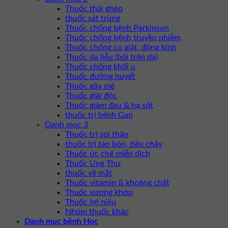
Thuốc thải ghép
thuốc sát trùng
Thuốc chống bệnh Parkinson
Thuốc chống bệnh truyền nhiễm
Thuốc chống co giật, động kinh
Thuốc da liễu (bôi trên da)
Thuốc chống khối u
Thuốc đường huyết
Thuốc gây mê
Thuốc giải độc
Thuốc giảm đau & hạ sốt
thuốc trị bệnh Gan
Danh mục 3
Thuốc trị sỏi thận
thuốc trị táo bón, tiêu chảy
Thuốc ức chế miễn dịch
Thuốc Ung Thư
thuốc về mắt
Thuốc vitamin & khoáng chất
Thuốc xương khớp
Thuốc lợi niệu
Nhóm thuốc khác
Danh mục bệnh Học