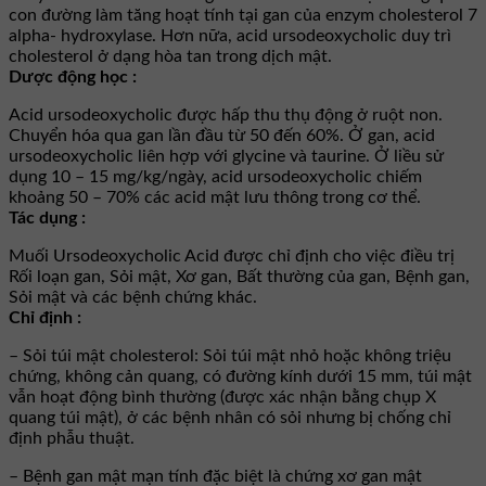
con đường làm tăng hoạt tính tại gan của enzym cholesterol 7
alpha- hydroxylase. Hơn nữa, acid ursodeoxycholic duy trì
cholesterol ở dạng hòa tan trong dịch mật.
Dược động học :
Acid ursodeoxycholic được hấp thu thụ động ở ruột non.
Chuyển hóa qua gan lần đầu từ 50 đến 60%. Ở gan, acid
ursodeoxycholic liên hợp với glycine và taurine. Ở liều sử
dụng 10 – 15 mg/kg/ngày, acid ursodeoxycholic chiếm
khoảng 50 – 70% các acid mật lưu thông trong cơ thể.
Tác dụng :
Muối Ursodeoxycholic Acid được chỉ định cho việc điều trị
Rối loạn gan, Sỏi mật, Xơ gan, Bất thường của gan, Bệnh gan,
Sỏi mật và các bệnh chứng khác.
Chỉ định :
– Sỏi túi mật cholesterol: Sỏi túi mật nhỏ hoặc không triệu
chứng, không cản quang, có đường kính dưới 15 mm, túi mật
vẫn hoạt động bình thường (được xác nhận bằng chụp X
quang túi mật), ở các bệnh nhân có sỏi nhưng bị chống chỉ
định phẫu thuật.
– Bệnh gan mật mạn tính đặc biệt là chứng xơ gan mật