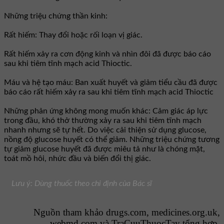
Những triệu chứng thần kinh:
Rất hiếm: Thay đổi hoặc rối loạn vị giác.
Rất hiếm xảy ra cơn động kinh và nhìn đôi đã được báo cáo
sau khi tiêm tĩnh mạch acid Thioctic.
Máu và hệ tạo máu: Ban xuất huyết và giảm tiểu cầu đã được
báo cáo rất hiếm xảy ra sau khi tiêm tĩnh mạch acid Thioctic
Những phản ứng không mong muốn khác: Cảm giác áp lực
trong đầu, khó thở thường xảy ra sau khi tiêm tĩnh mạch
nhanh nhưng sẽ tự hết. Do việc cải thiện sử dụng glucose,
nồng độ glucose huyết có thể giảm. Những triệu chứng tương
tự giảm glucose huyết đã được miêu tả như là chóng mặt,
toát mồ hôi, nhức đầu và biến đổi thị giác.
Lưu ý: Dùng thuốc theo chỉ định của Bác sĩ
Nguồn tham khảo drugs.com, medicines.org.uk,
webmd.com và
TraCuuThuocTay
tổng hợp.