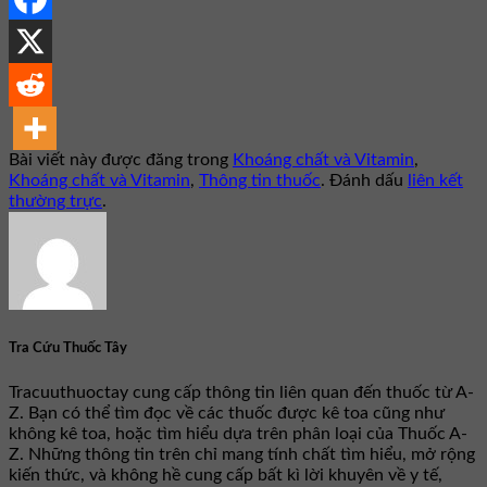
Bài viết này được đăng trong
Khoáng chất và Vitamin
,
Khoáng chất và Vitamin
,
Thông tin thuốc
. Đánh dấu
liên kết
thường trực
.
Tra Cứu Thuốc Tây
Tracuuthuoctay cung cấp thông tin liên quan đến thuốc từ A-
Z. Bạn có thể tìm đọc về các thuốc được kê toa cũng như
không kê toa, hoặc tìm hiểu dựa trên phân loại của Thuốc A-
Z. Những thông tin trên chỉ mang tính chất tìm hiểu, mở rộng
kiến thức, và không hề cung cấp bất kì lời khuyên về y tế,