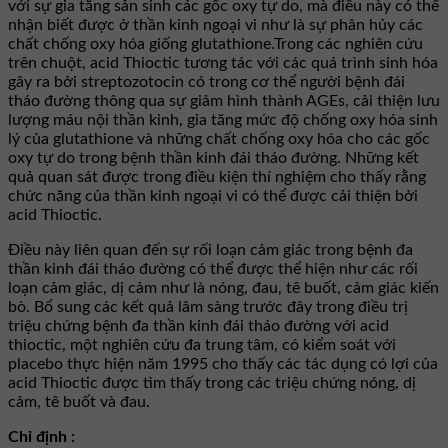
với sự gia tăng sản sinh các gốc oxy tự do, mà điều này có thể
nhận biết được ở thần kinh ngoại vi như là sự phân hủy các
chất chống oxy hóa giống glutathione.Trong các nghiên cứu
trên chuột, acid Thioctic tương tác với các quá trình sinh hóa
gây ra bởi streptozotocin có trong cơ thể người bệnh đái
tháo đường thông qua sự giảm hình thành AGEs, cải thiện lưu
lượng máu nội thần kinh, gia tăng mức độ chống oxy hóa sinh
lý của glutathione và những chất chống oxy hóa cho các gốc
oxy tự do trong bệnh thần kinh đái tháo đường. Những kết
quả quan sát được trong điều kiện thí nghiệm cho thấy rằng
chức năng của thần kinh ngoại vi có thể được cải thiện bởi
acid Thioctic.
Điều này liên quan đến sự rối loạn cảm giác trong bệnh đa
thần kinh đái tháo đường có thể được thể hiện như các rối
loạn cảm giác, dị cảm như là nóng, đau, tê buốt, cảm giác kiến
bò. Bổ sung các kết quả lâm sàng trước đây trong điều trị
triệu chứng bệnh đa thần kinh đái tháo đường với acid
thioctic, một nghiên cứu đa trung tâm, có kiểm soát với
placebo thực hiện năm 1995 cho thấy các tác dụng có lợi của
acid Thioctic được tìm thấy trong các triệu chứng nóng, dị
cảm, tê buốt và đau.
Chỉ định :