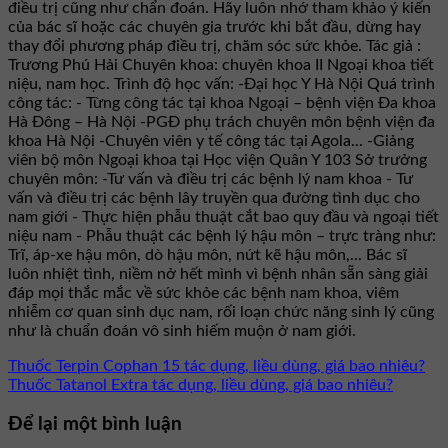
điều trị cũng như chẩn đoán. Hãy luôn nhớ tham khảo ý kiến
của bác sĩ hoặc các chuyên gia trước khi bắt đầu, dừng hay
thay đổi phương pháp điều trị, chăm sóc sức khỏe. Tác giả :
Trương Phú Hải Chuyên khoa: chuyên khoa II Ngoại khoa tiết
niệu, nam học. Trình độ học vấn: -Đại học Y Hà Nội Quá trình
công tác: - Từng công tác tại khoa Ngoại – bệnh viện Đa khoa
Hà Đông – Hà Nội -PGĐ phụ trách chuyên môn bệnh viện đa
khoa Hà Nội -Chuyên viên y tế công tác tại Agola... -Giảng
viên bộ môn Ngoại khoa tại Học viện Quân Y 103 Sở trưởng
chuyên môn: -Tư vấn và điều trị các bệnh lý nam khoa - Tư
vấn và điều trị các bệnh lây truyền qua đường tình dục cho
nam giới - Thực hiện phẫu thuật cắt bao quy đầu và ngoại tiết
niệu nam - Phẫu thuật các bệnh lý hậu môn – trực tràng như:
Trĩ, áp-xe hậu môn, dò hậu môn, nứt kẽ hậu môn,... Bác sĩ
luôn nhiệt tình, niềm nở hết mình vì bệnh nhân sẵn sàng giải
đáp mọi thắc mắc về sức khỏe các bệnh nam khoa, viêm
nhiễm cơ quan sinh dục nam, rối loạn chức năng sinh lý cũng
như là chuẩn đoán vô sinh hiếm muộn ở nam giới.
Thuốc Terpin Cophan 15 tác dụng, liều dùng, giá bao nhiêu?
Thuốc Tatanol Extra tác dụng, liều dùng, giá bao nhiêu?
Để lại một bình luận