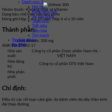
Danh mục 2
Nội tiết
Nhóm thuốc:
Khoáng chất và Vitamin
Răng hàm mặt
Dạng bào chế:
Viên nén bao phim
Tai mũi họng
Đóng gói:
Hộp 3 vỉ x 10 viên; Hộp 6 vỉ x 10 viên
Thần kinh
Tiết niệu
Thành phần:
Tiêu hóa
Tim mạch
Tin Sức Khỏe
Acid thioctic 300 mg
Đo BMI
SĐK:
VD-27692-17
Nhà sản
Công ty cổ phần Dược phẩm Nam Hà –
xuất:
VIỆT NAM
Nhà đăng
Công ty cổ phần DTS Việt Nam
ký:
Nhà phân
phối:
Chỉ định:
Điều trị các rối loạn cảm giác do bệnh viêm đa dây thần kinh
đái tháo đường.