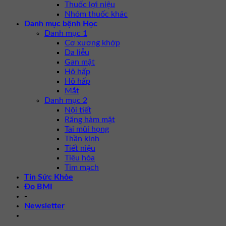
Thuốc lợi niệu
Nhóm thuốc khác
Danh mục bệnh Học
Danh mục 1
Cơ xương khớp
Da liễu
Gan mật
Hô hấp
Hô hấp
Mắt
Danh mục 2
Nội tiết
Răng hàm mặt
Tai mũi họng
Thần kinh
Tiết niệu
Tiêu hóa
Tim mạch
Tin Sức Khỏe
Đo BMI
-
Newsletter