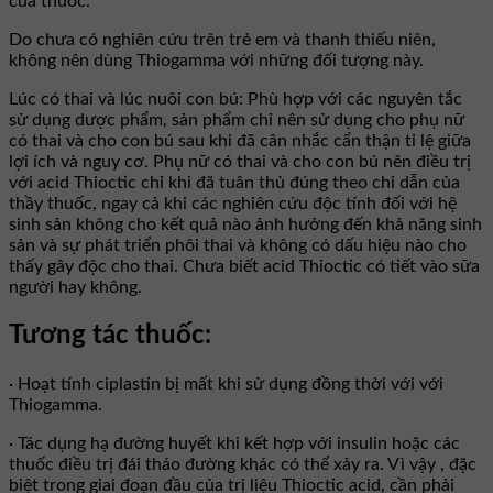
của thuốc.
Do chưa có nghiên cứu trên trẻ em và thanh thiếu niên,
không nên dùng Thiogamma với những đối tượng này.
Lúc có thai và lúc nuôi con bú: Phù hợp với các nguyên tắc
sử dụng dược phẩm, sản phẩm chỉ nên sử dụng cho phụ nữ
có thai và cho con bú sau khi đã cân nhắc cẩn thận tỉ lệ giữa
lợi ích và nguy cơ. Phụ nữ có thai và cho con bú nên điều trị
với acid Thioctic chỉ khi đã tuân thủ đúng theo chỉ dẫn của
thầy thuốc, ngay cả khi các nghiên cứu độc tính đối với hệ
sinh sản không cho kết quả nào ảnh hưởng đến khả năng sinh
sản và sự phát triển phôi thai và không có dấu hiệu nào cho
thấy gây độc cho thai. Chưa biết acid Thioctic có tiết vào sữa
người hay không.
Tương tác thuốc:
· Hoạt tính ciplastin bị mất khi sử dụng đồng thời với với
Thiogamma.
· Tác dụng hạ đường huyết khi kết hợp với insulin hoặc các
thuốc điều trị đái tháo đường khác có thể xảy ra. Vì vậy , đặc
biệt trong giai đoạn đầu của trị liệu Thioctic acid, cần phải