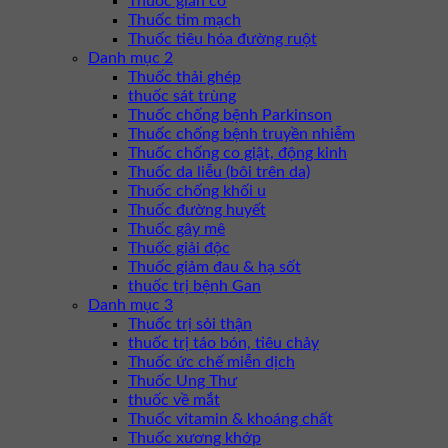
Thuốc giãn cơ
Thuốc tim mạch
Thuốc tiêu hóa đường ruột
Danh mục 2
Thuốc thải ghép
thuốc sát trùng
Thuốc chống bệnh Parkinson
Thuốc chống bệnh truyền nhiễm
Thuốc chống co giật, động kinh
Thuốc da liễu (bôi trên da)
Thuốc chống khối u
Thuốc đường huyết
Thuốc gây mê
Thuốc giải độc
Thuốc giảm đau & hạ sốt
thuốc trị bệnh Gan
Danh mục 3
Thuốc trị sỏi thận
thuốc trị táo bón, tiêu chảy
Thuốc ức chế miễn dịch
Thuốc Ung Thư
thuốc về mắt
Thuốc vitamin & khoáng chất
Thuốc xương khớp