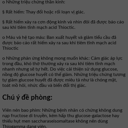
o Những triệu chứng thần kinh:
§ Rất hiếm: Thay đổi hoặc rối loạn vị giác.
§ Rất hiếm xảy ra cơn động kinh và nhìn đôi đã được báo cáo
sau khi tiêm tĩnh mạch acid Thioctic.
o Máu và hệ tạo máu: Ban xuất huyết và giảm tiểu cầu đã
được báo cáo rất hiếm xảy ra sau khi tiêm tĩnh mạch acid
Thioctic
o Những phản ứng không mong muốn khác: Cảm giác áp lực
trong đầu, khó thở thường xảy ra sau khi tiêm tĩnh mạch
nhanh nhưng sẽ tự hết. Do việc cải thiện sử dụng glucose,
nồng độ glucose huyết có thể giảm. Những triệu chứng tương
tự giảm glucose huyết đã được miêu tả như là chóng mặt,
toát mồ hôi, nhức đầu và biến đổi thị giác.
Chú ý đề phòng:
Viên nén bao phim: Những bệnh nhân có chứng không dung
nạp fructose di truyền, kém hấp thu glucose-galactose hay
thiếu hụt men saccharaseisomaltase không nên dùng
Thiogamma dạng viên.