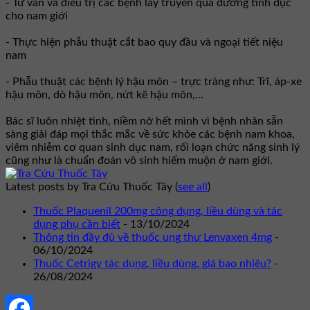
- Tư vấn và điều trị các bệnh lây truyền qua đường tình dục
cho nam giới
- Thực hiện phẫu thuật cắt bao quy đầu và ngoại tiết niệu
nam
- Phẫu thuật các bệnh lý hậu môn – trực tràng như: Trĩ, áp-xe
hậu môn, dò hậu môn, nứt kẽ hậu môn,...
Bác sĩ luôn nhiệt tình, niềm nở hết mình vì bệnh nhân sẵn
sàng giải đáp mọi thắc mắc về sức khỏe các bệnh nam khoa,
viêm nhiễm cơ quan sinh dục nam, rối loạn chức năng sinh lý
cũng như là chuẩn đoán vô sinh hiếm muộn ở nam giới.
Latest posts by Tra Cứu Thuốc Tây
(
see all
)
Thuốc Plaquenil 200mg công dụng, liều dùng và tác
dụng phụ cần biết
- 13/10/2024
Thông tin đầy đủ về thuốc ung thư Lenvaxen 4mg
-
06/10/2024
Thuốc Cetrigy tác dụng, liều dùng, giá bao nhiêu?
-
26/08/2024