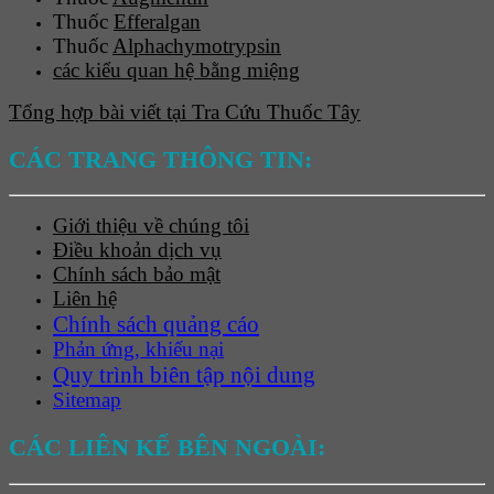
Thuốc
Efferalgan
Thuốc
Alphachymotrypsin
các kiểu quan hệ bằng miệng
Tổng hợp bài viết tại Tra Cứu Thuốc Tây
CÁC TRANG THÔNG TIN:
Giới thiệu về chúng tôi
Điều khoản dịch vụ
Chính sách bảo mật
Liên hệ
Chính sách quảng cáo
Phản ứng, khiếu nại
Quy trình biên tập nội dung
Sitemap
CÁC LIÊN KẾ BÊN NGOÀI: