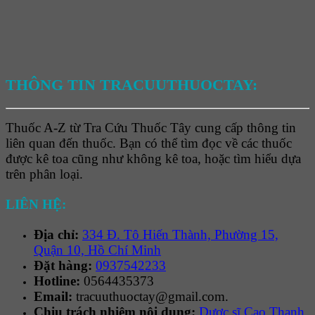
THÔNG TIN TRACUUTHUOCTAY:
Thuốc A-Z từ Tra Cứu Thuốc Tây cung cấp thông tin
liên quan đến thuốc. Bạn có thể tìm đọc về các thuốc
được kê toa cũng như không kê toa, hoặc tìm hiểu dựa
trên phân loại.
LIÊN HỆ:
Địa chỉ:
334 Đ. Tô Hiến Thành, Phường 15,
Quận 10, Hồ Chí Minh
Đặt hàng:
0937542233
Hotline:
0564435373
Email:
tracuuthuoctay@gmail.com.
Chịu trách nhiệm nội dung:
Dược sĩ Cao Thanh