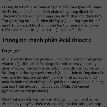
· Dung dịch tiêm: Các phản ứng quá mẫn bao gồm sốc phản
vệ đã được báo cáo khi bệnh nhân dùng dung dịch tiêm
Thiogamma. Do đó, bệnh nhân cần được theo dõi thích hợp.
Trong trường hợp xuất hiện những triệu chứng sớm (như là
ngứa, buồn nôn, khó chịu …) cần lập tức ngưng điều trị và
triển khai các phương pháp trị liệu khác nếu cần.
Thông tin thành phần Acid thioctic
Dược lực:
Acid Thioctic (hay còn gọi là α-Lipoic acid) là một chất giống
vitamin nội sinh, có chức năng của một co-enzyme trong
phản ứng oxy hóa tạo thành carbon dioxide của các ketoacid.
Sự tăng cao đường huyết trong bệnh đái tháo đường dẫn đến
việc tích lũy glucose tại những protein mẹ trong các mạch
máu và hình thành những chất gọi là các sản phẩm cuối cùng
của quá trình glycosyl hóa cao cấp (AGEs: Advanced
glycosylation end products).
Quá trình này dẫn đến sự giảm lưu lượng máu nội thần kinh
và giảm oxy huyết/ thiếu máu cục bộ nội thần kinh, kết hợp