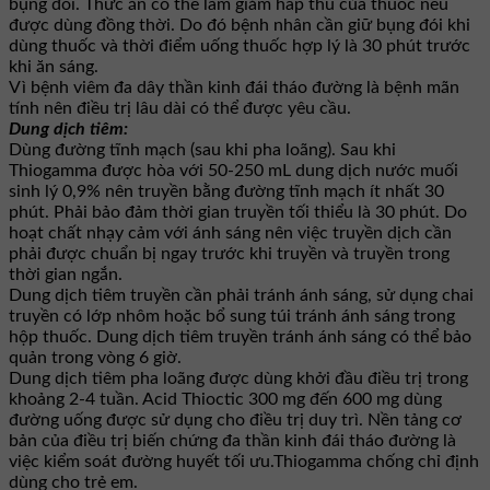
bụng đói. Thức ăn có thể làm giảm hấp thu của thuốc nếu
được dùng đồng thời. Do đó bệnh nhân cần giữ bụng đói khi
dùng thuốc và thời điểm uống thuốc hợp lý là 30 phút trước
khi ăn sáng.
Vì bệnh viêm đa dây thần kinh đái tháo đường là bệnh mãn
tính nên điều trị lâu dài có thể được yêu cầu.
Dung dịch tiêm:
Dùng đường tĩnh mạch (sau khi pha loãng). Sau khi
Thiogamma được hòa với 50-250 mL dung dịch nước muối
sinh lý 0,9% nên truyền bằng đường tĩnh mạch ít nhất 30
phút. Phải bảo đảm thời gian truyền tối thiểu là 30 phút. Do
hoạt chất nhạy cảm với ánh sáng nên việc truyền dịch cần
phải được chuẩn bị ngay trước khi truyền và truyền trong
thời gian ngắn.
Dung dịch tiêm truyền cần phải tránh ánh sáng, sử dụng chai
truyền có lớp nhôm hoặc bổ sung túi tránh ánh sáng trong
hộp thuốc. Dung dịch tiêm truyền tránh ánh sáng có thể bảo
quản trong vòng 6 giờ.
Dung dịch tiêm pha loãng được dùng khởi đầu điều trị trong
khoảng 2-4 tuần. Acid Thioctic 300 mg đến 600 mg dùng
đường uống được sử dụng cho điều trị duy trì. Nền tảng cơ
bản của điều trị biến chứng đa thần kinh đái tháo đường là
việc kiểm soát đường huyết tối ưu.Thiogamma chống chỉ định
dùng cho trẻ em.