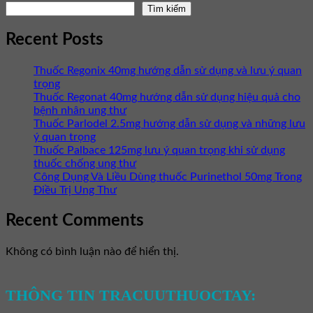
Tìm kiếm
Recent Posts
Thuốc Regonix 40mg hướng dẫn sử dụng và lưu ý quan
trọng
Thuốc Regonat 40mg hướng dẫn sử dụng hiệu quả cho
bệnh nhân ung thư
Thuốc Parlodel 2.5mg hướng dẫn sử dụng và những lưu
ý quan trọng
Thuốc Palbace 125mg lưu ý quan trọng khi sử dụng
thuốc chống ung thư
Công Dụng Và Liều Dùng thuốc Purinethol 50mg Trong
Điều Trị Ung Thư
Recent Comments
Không có bình luận nào để hiển thị.
THÔNG TIN TRACUUTHUOCTAY: