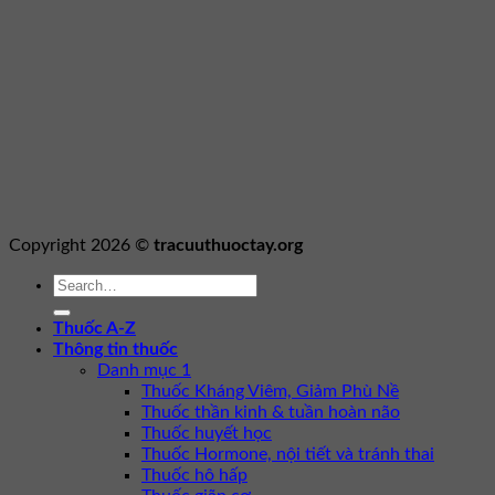
Copyright 2026 ©
tracuuthuoctay.org
Thuốc A-Z
Thông tin thuốc
Danh mục 1
Thuốc Kháng Viêm, Giảm Phù Nề
Thuốc thần kinh & tuần hoàn não
Thuốc huyết học
Thuốc Hormone, nội tiết và tránh thai
Thuốc hô hấp