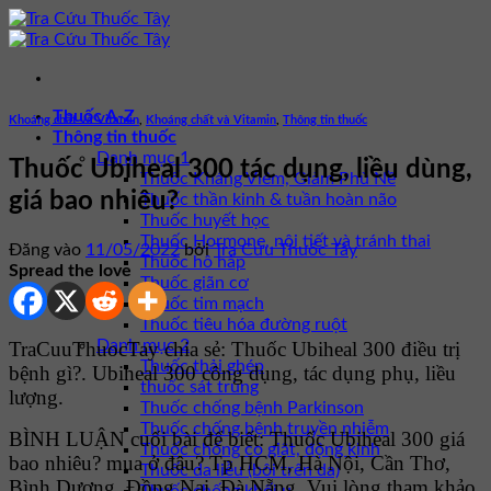
Bỏ
qua
nội
dung
Thuốc A-Z
Khoáng chất và Vitamin
,
Khoáng chất và Vitamin
,
Thông tin thuốc
Thông tin thuốc
Danh mục 1
Thuốc Ubiheal 300 tác dụng, liều dùng,
Thuốc Kháng Viêm, Giảm Phù Nề
giá bao nhiêu?
Thuốc thần kinh & tuần hoàn não
Thuốc huyết học
Thuốc Hormone, nội tiết và tránh thai
Đăng vào
11/05/2022
bởi
Tra Cứu Thuốc Tây
Thuốc hô hấp
Spread the love
Thuốc giãn cơ
Thuốc tim mạch
Thuốc tiêu hóa đường ruột
Danh mục 2
TraCuuThuocTay chia sẻ: Thuốc Ubiheal 300 điều trị
Thuốc thải ghép
bệnh gì?. Ubiheal 300 công dụng, tác dụng phụ, liều
thuốc sát trùng
lượng.
Thuốc chống bệnh Parkinson
Thuốc chống bệnh truyền nhiễm
BÌNH LUẬN cuối bài để biết: Thuốc Ubiheal 300 giá
Thuốc chống co giật, động kinh
bao nhiêu? mua ở đâu? Tp HCM, Hà Nội, Cần Thơ,
Thuốc da liễu (bôi trên da)
Bình Dương, Đồng Nai, Đà Nẵng. Vui lòng tham khảo