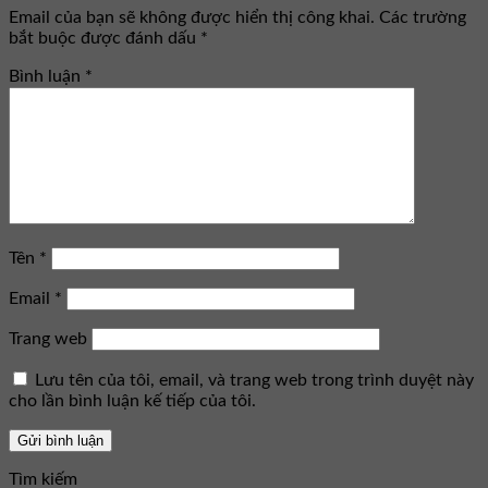
Email của bạn sẽ không được hiển thị công khai.
Các trường
bắt buộc được đánh dấu
*
Bình luận
*
Tên
*
Email
*
Trang web
Lưu tên của tôi, email, và trang web trong trình duyệt này
cho lần bình luận kế tiếp của tôi.
Tìm kiếm