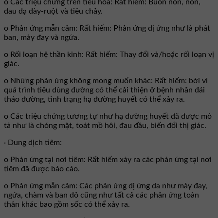
o Các triệu chứng trên tiêu hóa: Rất hiếm: Buồn nôn, nôn,
đau dạ dày-ruột và tiêu chảy.
o Phản ứng mẫn cảm: Rất hiếm: Phản ứng dị ứng như là phát
ban, mày đay và ngứa.
o Rối loạn hệ thần kinh: Rất hiếm: Thay đổi và/hoặc rối loạn vị
giác.
o Những phản ứng không mong muốn khác: Rất hiếm: bởi vì
quá trình tiêu dùng đường có thể cải thiện ở bệnh nhân đái
tháo đường, tình trạng hạ đường huyết có thể xảy ra.
o Các triệu chứng tương tự như hạ đường huyết đã được mô
tả như là chóng mặt, toát mồ hôi, đau đầu, biến đổi thị giác.
· Dung dịch tiêm:
o Phản ứng tại nơi tiêm: Rất hiếm xảy ra các phản ứng tại nơi
tiêm đã được báo cáo.
o Phản ứng mẫn cảm: Các phản ứng dị ứng da như mày đay,
ngứa, chàm và ban đỏ cũng như tất cả các phản ứng toàn
thân khác bao gồm sốc có thể xảy ra.