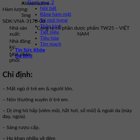
Danh mục 2
Alimemazine
Nội tiết
Hàm lượng:
Răng hàm mặt
5mg
Tai mũi họng
SĐK:
VNA-3170-00
Thần kinh
Nhà sản
Công ty cổ phần dược phẩm TW25 – VIỆT
Tiết niệu
xuất:
NAM
Tiêu hóa
Nhà đăng
Tim mạch
ký:
Tin Sức Khỏe
Nhà phân
Đo BMI
phối:
Chỉ định:
– Mất ngủ ở trẻ em & người lớn.
– Nôn thường xuyên ở trẻ em.
– Dị ứng hô hấp (viêm mũi, hắt hơi, sổ mũi) & ngoài da (mày
đay, ngứa).
– Sảng rượu cấp.
– Ho khan nhiều về đêm