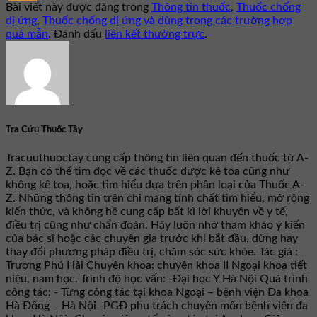
Bài viết này được đăng trong
Thông tin thuốc
,
Thuốc chống
dị ứng
,
Thuốc chống dị ứng và dùng trong các trường hợp
quá mẫn
. Đánh dấu
liên kết thường trực
.
Tra Cứu Thuốc Tây
Tracuuthuoctay cung cấp thông tin liên quan đến thuốc từ A-
Z. Bạn có thể tìm đọc về các thuốc được kê toa cũng như
không kê toa, hoặc tìm hiểu dựa trên phân loại của Thuốc A-
Z. Những thông tin trên chỉ mang tính chất tìm hiểu, mở rộng
kiến thức, và không hề cung cấp bất kì lời khuyên về y tế,
điều trị cũng như chẩn đoán. Hãy luôn nhớ tham khảo ý kiến
của bác sĩ hoặc các chuyên gia trước khi bắt đầu, dừng hay
thay đổi phương pháp điều trị, chăm sóc sức khỏe. Tác giả :
Trương Phú Hải Chuyên khoa: chuyên khoa II Ngoại khoa tiết
niệu, nam học. Trình độ học vấn: -Đại học Y Hà Nội Quá trình
công tác: - Từng công tác tại khoa Ngoại – bệnh viện Đa khoa
Hà Đông – Hà Nội -PGĐ phụ trách chuyên môn bệnh viện đa