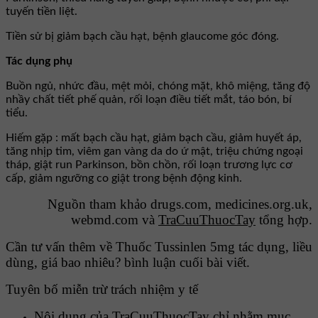
tuyến tiền liệt.
Tiền sử bị giảm bạch cầu hạt, bệnh glaucome góc đóng.
Tác dụng phụ
Buồn ngủ, nhức đầu, mệt mỏi, chóng mặt, khô miệng, tăng độ
nhầy chất tiết phế quản, rối loạn điều tiết mắt, táo bón, bí
tiểu.
Hiếm gặp : mất bạch cầu hạt, giảm bạch cầu, giảm huyết áp,
tăng nhịp tim, viêm gan vàng da do ứ mật, triệu chứng ngoại
tháp, giật run Parkinson, bồn chồn, rối loạn trương lực cơ
cấp, giảm ngưỡng co giật trong bệnh động kinh.
Nguồn tham khảo drugs.com, medicines.org.uk,
webmd.com và
TraCuuThuocTay
tổng hợp.
Cần tư vấn thêm về Thuốc Tussinlen 5mg tác dụng, liều
dùng, giá bao nhiêu? bình luận cuối bài viết.
Tuyên bố miễn trừ trách nhiệm y tế
Nội dung của TraCuuThuocTay chỉ nhằm mục