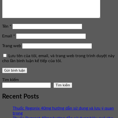
Tên
*
Email
*
Trang web
Lưu tên của tôi, email, và trang web trong trình duyệt này
cho lần bình luận kế tiếp của tôi.
Tìm kiếm
Tìm kiếm
Recent Posts
Thuốc Regonix 40mg hướng dẫn sử dụng và lưu ý quan
trọng