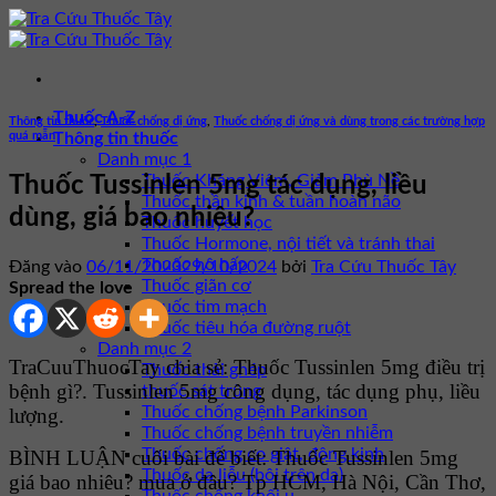
Bỏ
qua
nội
dung
Thuốc A-Z
Thông tin thuốc
,
Thuốc chống dị ứng
,
Thuốc chống dị ứng và dùng trong các trường hợp
quá mẫn
Thông tin thuốc
Danh mục 1
Thuốc Kháng Viêm, Giảm Phù Nề
Thuốc Tussinlen 5mg tác dụng, liều
Thuốc thần kinh & tuần hoàn não
dùng, giá bao nhiêu?
Thuốc huyết học
Thuốc Hormone, nội tiết và tránh thai
Thuốc hô hấp
Đăng vào
06/11/2023
29/10/2024
bởi
Tra Cứu Thuốc Tây
Thuốc giãn cơ
Spread the love
Thuốc tim mạch
Thuốc tiêu hóa đường ruột
Danh mục 2
TraCuuThuocTay chia sẻ: Thuốc Tussinlen 5mg điều trị
Thuốc thải ghép
bệnh gì?. Tussinlen 5mg công dụng, tác dụng phụ, liều
thuốc sát trùng
Thuốc chống bệnh Parkinson
lượng.
Thuốc chống bệnh truyền nhiễm
Thuốc chống co giật, động kinh
BÌNH LUẬN cuối bài để biết: Thuốc Tussinlen 5mg
Thuốc da liễu (bôi trên da)
giá bao nhiêu? mua ở đâu? Tp HCM, Hà Nội, Cần Thơ,