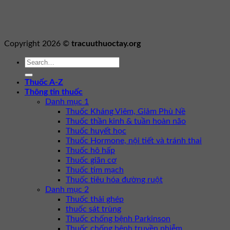
Copyright 2026 ©
tracuuthuoctay.org
Thuốc A-Z
Thông tin thuốc
Danh mục 1
Thuốc Kháng Viêm, Giảm Phù Nề
Thuốc thần kinh & tuần hoàn não
Thuốc huyết học
Thuốc Hormone, nội tiết và tránh thai
Thuốc hô hấp
Thuốc giãn cơ
Thuốc tim mạch
Thuốc tiêu hóa đường ruột
Danh mục 2
Thuốc thải ghép
thuốc sát trùng
Thuốc chống bệnh Parkinson
Thuốc chống bệnh truyền nhiễm