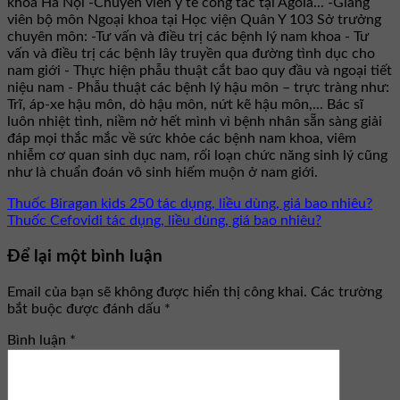
khoa Hà Nội -Chuyên viên y tế công tác tại Agola... -Giảng
viên bộ môn Ngoại khoa tại Học viện Quân Y 103 Sở trưởng
chuyên môn: -Tư vấn và điều trị các bệnh lý nam khoa - Tư
vấn và điều trị các bệnh lây truyền qua đường tình dục cho
nam giới - Thực hiện phẫu thuật cắt bao quy đầu và ngoại tiết
niệu nam - Phẫu thuật các bệnh lý hậu môn – trực tràng như:
Trĩ, áp-xe hậu môn, dò hậu môn, nứt kẽ hậu môn,... Bác sĩ
luôn nhiệt tình, niềm nở hết mình vì bệnh nhân sẵn sàng giải
đáp mọi thắc mắc về sức khỏe các bệnh nam khoa, viêm
nhiễm cơ quan sinh dục nam, rối loạn chức năng sinh lý cũng
như là chuẩn đoán vô sinh hiếm muộn ở nam giới.
Thuốc Biragan kids 250 tác dụng, liều dùng, giá bao nhiêu?
Thuốc Cefovidi tác dụng, liều dùng, giá bao nhiêu?
Để lại một bình luận
Email của bạn sẽ không được hiển thị công khai.
Các trường
bắt buộc được đánh dấu
*
Bình luận
*