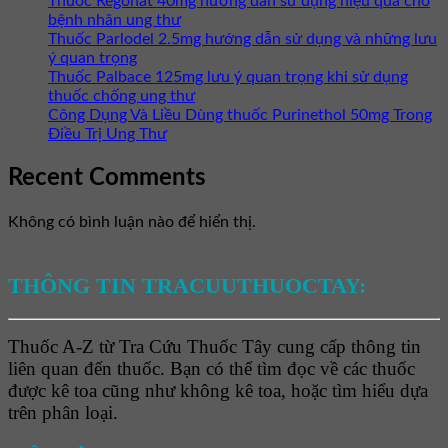
Thuốc Regonat 40mg hướng dẫn sử dụng hiệu quả cho
bệnh nhân ung thư
Thuốc Parlodel 2.5mg hướng dẫn sử dụng và những lưu
ý quan trọng
Thuốc Palbace 125mg lưu ý quan trọng khi sử dụng
thuốc chống ung thư
Công Dụng Và Liều Dùng thuốc Purinethol 50mg Trong
Điều Trị Ung Thư
Recent Comments
Không có bình luận nào để hiển thị.
THÔNG TIN TRACUUTHUOCTAY:
Thuốc A-Z từ Tra Cứu Thuốc Tây cung cấp thông tin
liên quan đến thuốc. Bạn có thể tìm đọc về các thuốc
được kê toa cũng như không kê toa, hoặc tìm hiểu dựa
trên phân loại.