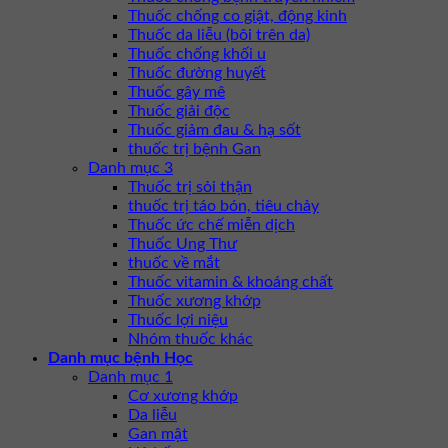
Thuốc chống co giật, động kinh
Thuốc da liễu (bôi trên da)
Thuốc chống khối u
Thuốc đường huyết
Thuốc gây mê
Thuốc giải độc
Thuốc giảm đau & hạ sốt
thuốc trị bệnh Gan
Danh mục 3
Thuốc trị sỏi thận
thuốc trị táo bón, tiêu chảy
Thuốc ức chế miễn dịch
Thuốc Ung Thư
thuốc về mắt
Thuốc vitamin & khoáng chất
Thuốc xương khớp
Thuốc lợi niệu
Nhóm thuốc khác
Danh mục bệnh Học
Danh mục 1
Cơ xương khớp
Da liễu
Gan mật