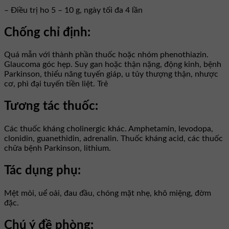
– Điều trị ho 5 – 10 g, ngày tối đa 4 lần
Chống chỉ định:
Quá mẫn với thành phần thuốc hoặc nhóm phenothiazin.
Glaucoma góc hẹp. Suy gan hoặc thận nặng, động kinh, bệnh
Parkinson, thiểu năng tuyến giáp, u tủy thượng thận, nhược
cơ, phì đại tuyến tiền liệt. Trẻ
Tương tác thuốc:
Các thuốc kháng cholinergic khác. Amphetamin, levodopa,
clonidin, guanethidin, adrenalin. Thuốc kháng acid, các thuốc
chữa bệnh Parkinson, lithium.
Tác dụng phụ:
Mệt mỏi, uể oải, đau đầu, chóng mặt nhẹ, khô miệng, đờm
đặc.
Chú ý đề phòng: