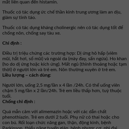
mắt liên quan đến histamin.
Thuốc có tác dụng ức chế thần kinh trung ương làm an dịu,
giảm sự tỉnh táo.
Thuốc có tác dụng kháng cholinergic nên có tác dụng tốt để
chống nôn, chống say tàu xe.
Chỉ định :
Điều trị triệu chứng các trường hợp: Dị ứng hô hấp (viêm
mũi, hắt hơi, sổ mũi) và ngoài da (mày đay, sẩn ngứa). Ho khan
(ho do dị ứng hoặc kích ứng). Mất ngủ (thỉnh thoảng hoặc tạm
thời) ở người lớn và trẻ em. Nôn thường xuyên ở trẻ em.
Liều lượng – cách dùng:
Người lớn, uống 2,5 mg/lần x 4 lần /24h. Có thể uống viên
chậm 5 mg/lần x 2 lần/24h. Trẻ em liều thấp hơn, tuỳ thuộc
tuổi.
Chống chỉ định :
Quá mẫn cảm với alimemazin hoặc với các dẫn chất
phenothiazin. Trẻ em dưới 2 tuổi. Phụ nữ có thai hoặc cho
con bú. Rối loạn chức năng gan, thận, động kinh, bệnh
Parkinson, thiểu năng tuyến giáp, bệnh nhược cơ, phì đại