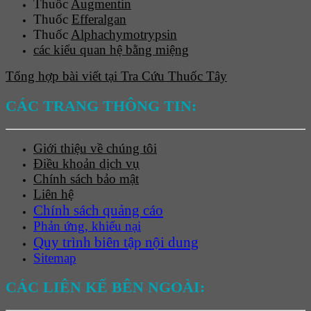
Thuốc
Augmentin
Thuốc
Efferalgan
Thuốc
Alphachymotrypsin
các kiểu quan hệ bằng miệng
Tổng hợp bài viết tại Tra Cứu Thuốc Tây
CÁC TRANG THÔNG TIN:
Giới thiệu về chúng tôi
Điều khoản dịch vụ
Chính sách bảo mật
Liên hệ
Chính sách quảng cáo
Phản ứng, khiếu nại
Quy trình biên tập nội dung
Sitemap
CÁC LIÊN KẾ BÊN NGOÀI: