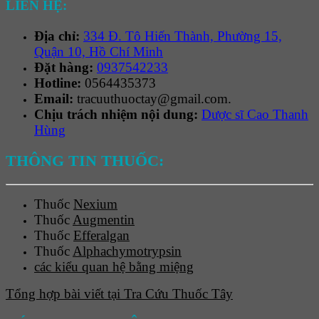
LIÊN HỆ:
Địa chỉ:
334 Đ. Tô Hiến Thành, Phường 15,
Quận 10, Hồ Chí Minh
Đặt hàng:
0937542233
Hotline:
0564435373
Email:
tracuuthuoctay@gmail.com.
Chịu trách nhiệm nội dung:
Dược sĩ Cao Thanh
Hùng
THÔNG TIN THUỐC:
Thuốc
Nexium
Thuốc
Augmentin
Thuốc
Efferalgan
Thuốc
Alphachymotrypsin
các kiểu quan hệ bằng miệng
Tổng hợp bài viết tại Tra Cứu Thuốc Tây