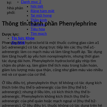
Danh mục 2
ký:
Nội tiết
Nhà phân
Răng hàm mặt
phối:
Tai mũi họng
Thần kinh
Thông tin thành phần Phenylephrine
Tiết niệu
Tiêu hóa
Tim mạch
Dược lực:
Tin Sức Khỏe
Phenylephrin hydroclorid là một thuốc cường giao cảm a1
Đo BMI
(a1-adrenergic) có tác dụng trực tiếp lên các thụ thể a1-
adrenergic làm co mạch máu và làm tăng huyết áp. Tác dụng
làm tăng huyết áp yếu hơn norepinephrin, nhưng thời gian
tác dụng dài hơn. Phenylephrin hydroclorid gây nhịp tim
chậm do phản xạ, làm giảm thể tích máu trong tuần hoàn,
giảm lưu lượng máu qua thận, cũng như giảm máu vào nhiều
mô và cơ quan của cơ thể.
Ở liều điều trị, phenylephrin thực tế không có tác dụng kích
thích trên thụ thể b-adrenergic của tim (thụ thể b1-
adrenergic); nhưng ở liều lớn, có kích thích thụ thể b-
adrenergic. Phenylephrin không kích thích thụ thể b-
adrenergic của phế quản hoặc mạch ngoại vi (thụ thể b2-
adrenergic). Ở liều điều trị, thuốc không có tác dụng trên hệ