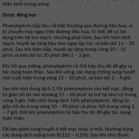
thần kinh trung ương.
Dược động học :
Phenylephrin hấp thu rất bất thường qua đường tiêu hoá, vì
bị chuyển hoá ngay trên đường tiêu hoá. Vì thế, để có tác
dụng trên hệ tim mạch, thường phải tiêm. Sau khi tiêm tĩnh
mạch, huyết áp tăng hầu như ngay lập tức và kéo dài 15 – 20
phút. Sau khi tiêm bắp, huyết áp tăng trong vòng 10 – 15
phút và kéo dài từ 30 phút đến 1 – 2 giờ.
Khi hít qua miệng, phenylephrin có thể hấp thu đủ để gây ra
tác dụng toàn thân. Sau khi uống, tác dụng chống sung huyết
mũi xuất hiện trong vòng 15 – 20 phút, và kéo dài 2 – 4 giờ.
Sau khi nhỏ dung dịch 2,5% phenylephrin vào kết mạc, đồng
tử giãn tối đa vào khoảng 15 – 60 phút và trở lại như cũ trong
vòng 3 giờ. Nếu nhỏ dung dịch 10% phenylephrin, đồng tử
giãn tối đa trong vòng 10 – 90 phút và phục hồi trong vòng 3
– 7 giờ. Đôi khi phenylephrin bị hấp thu đủ để gây tác dụng
toàn thân.
Để làm giảm sung huyết ở kết mạc hoặc ở mũi, thường dùng
các dung dịch loãng hơn (0,125 – 0,5%). Sau khi nhỏ thuốc