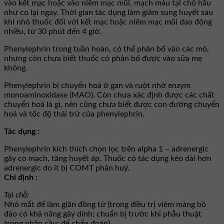
vào kết mạc hoặc vào niêm mạc mũi, mạch máu tại chỗ hầu
như co lại ngay. Thời gian tác dụng làm giảm sung huyết sau
khi nhỏ thuốc đối với kết mạc hoặc niêm mạc mũi dao động
nhiều, từ 30 phút đến 4 giờ.
Phenylephrin trong tuần hoàn, có thể phân bố vào các mô,
nhưng còn chưa biết thuốc có phân bố được vào sữa mẹ
không.
Phenylephrin bị chuyển hoá ở gan và ruột nhờ enzym
monoaminoxidase (MAO). Còn chưa xác định được các chất
chuyển hoá là gì, nên cũng chưa biết được con đường chuyển
hoá và tốc độ thải trừ của phenylephrin.
Tác dụng :
Phenylephrin kích thích chọn lọc trên alpha 1 – adrenergic
gây co mạch, tăng huyết áp. Thuốc có tác dụng kéo dài hơn
adrenergic do ít bị COMT phân huỷ.
Chỉ định :
Tại chỗ:
Nhỏ mắt để làm giãn đồng tử (trong điều trị viêm màng bồ
đào có khả năng gây dính; chuẩn bị trước khi phẫu thuật
trong nhãn cầu; để chẩn đoán).