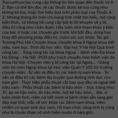
Tracuuthuoctay cung cấp thông tin liên quan đến thuốc từ A-
Z. Bạn có thể tìm đọc về các thuốc được kê toa cũng như
không kê toa, hoặc tìm hiểu dựa trên phân loại của Thuốc A-
Z. Những thông tin trên chỉ mang tính chất tìm hiểu, mở rộng
kiến thức, và không hề cung cấp bất kì lời khuyên về y tế,
điều trị cũng như chẩn đoán. Hãy luôn nhớ tham khảo ý kiến
của bác sĩ hoặc các chuyên gia trước khi bắt đầu, dừng hay
thay đổi phương pháp điều trị, chăm sóc sức khỏe. Tác giả :
Trương Phú Hải Chuyên khoa: chuyên khoa II Ngoại khoa tiết
niệu, nam học. Trình độ học vấn: -Đại học Y Hà Nội Quá trình
công tác: - Từng công tác tại khoa Ngoại – bệnh viện Đa khoa
Hà Đông – Hà Nội -PGĐ phụ trách chuyên môn bệnh viện đa
khoa Hà Nội -Chuyên viên y tế công tác tại Agola... -Giảng
viên bộ môn Ngoại khoa tại Học viện Quân Y 103 Sở trưởng
chuyên môn: -Tư vấn và điều trị các bệnh lý nam khoa - Tư
vấn và điều trị các bệnh lây truyền qua đường tình dục cho
nam giới - Thực hiện phẫu thuật cắt bao quy đầu và ngoại tiết
niệu nam - Phẫu thuật các bệnh lý hậu môn – trực tràng như:
Trĩ, áp-xe hậu môn, dò hậu môn, nứt kẽ hậu môn,... Bác sĩ
luôn nhiệt tình, niềm nở hết mình vì bệnh nhân sẵn sàng giải
đáp mọi thắc mắc về sức khỏe các bệnh nam khoa, viêm
nhiễm cơ quan sinh dục nam, rối loạn chức năng sinh lý cũng
như là chuẩn đoán vô sinh hiếm muộn ở nam giới.