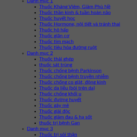
Danh mục 1
Thuốc Kháng Viêm, Giảm Phù Nề
Thuốc thần kinh & tuần hoàn não
Thuốc huyết học
Thuốc Hormone, nội tiết và tránh thai
Thuốc hô hấp
Thuốc giãn cơ
Thuốc tim mạch
Thuốc tiêu hóa đường ruột
Danh mục 2
Thuốc thải ghép
thuốc sát trùng
Thuốc chống bệnh Parkinson
Thuốc chống bệnh truyền nhiễm
Thuốc chống co giật, động kinh
Thuốc da liễu (bôi trên da)
Thuốc chống khối u
Thuốc đường huyết
Thuốc gây mê
Thuốc giải độc
Thuốc giảm đau & hạ sốt
thuốc trị bệnh Gan
Danh mục 3
Thuốc trị sỏi thận