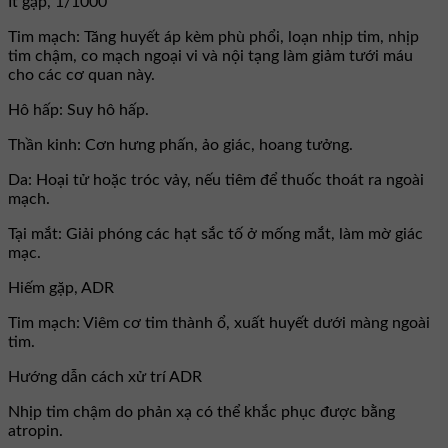
Ít gặp, 1/1000
Tim mạch: Tăng huyết áp kèm phù phổi, loạn nhịp tim, nhịp
tim chậm, co mạch ngoại vi và nội tạng làm giảm tưới máu
cho các cơ quan này.
Hô hấp: Suy hô hấp.
Thần kinh: Cơn hưng phấn, ảo giác, hoang tưởng.
Da: Hoại tử hoặc tróc vảy, nếu tiêm để thuốc thoát ra ngoài
mạch.
Tại mắt: Giải phóng các hạt sắc tố ở mống mắt, làm mờ giác
mạc.
Hiếm gặp, ADR
Tim mạch: Viêm cơ tim thành ổ, xuất huyết dưới màng ngoài
tim.
Hướng dẫn cách xử trí ADR
Nhịp tim chậm do phản xạ có thể khắc phục được bằng
atropin.