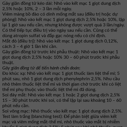
Gây giãn đồng tử kéo dài: Nhỏ vào kết mạc 1 giọt dung dịch
2,5% hoặc 10%, 2 – 3 lần mỗi ngày.
Viêm màng bồ đào có dính mống mắt sau (điều trị hoặc dự
phòng): Nhỏ vào kết mạc 1 giọt dung dịch 2,5% hoặc 10%, lặp
lại 1 giờ sau nếu cần, nhưng không được vượt quá 3 lần/ngày.
Có thể tiếp tục điều trị vào ngày sau nếu cần. Cũng có thể
dùng atropin sulfat và đắp gạc nóng nếu có chỉ định.
Mắt đỏ (điều trị): Nhỏ vào kết mạc 1 giọt dung dịch 0,12%,
cách 3 – 4 giờ 1 lần khi cần.
Gây giãn đồng tử trước khi phẫu thuật: Nhỏ vào kết mạc 1
giọt dung dịch 2,5% hoặc 10% 30 – 60 phút trước khi phẫu
thuật.
Gây giãn đồng tử để tiến hành chẩn đoán:
Đo khúc xạ: Nhỏ vào kết mạc 1 giọt thuốc làm liệt thể mi; 5
phút sau, nhỏ 1 giọt dung dịch phenylephrin 2,5%. Nhu cầu
nhỏ thêm thuốc liệt thể mi và thời gian chờ trước khi có liệt
thể mi phụ thuộc vào thuốc liệt thể mi đã dùng.
Soi đáy mắt: Nhỏ vào kết mạc 1 hoặc 2 giọt dung dịch 2,5%
15 – 30 phút trước khi soi, có thể lặp lại sau khoảng 10 – 60
phút nếu cần.
Soi võng mạc: Nhỏ thuốc vào kết mạc 1 giọt dung dịch 2,5%.
Test làm trắng (blanching test): Để phân biệt giữa viêm kết
mạc và viêm mống mắt-thể mi, nhỏ thuốc vào mắt bị nhiễm