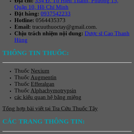
Địa chỉ:
334 Đ. Tô Hiến Thành, Phường 15,
Quận 10, Hồ Chí Minh
Đặt hàng:
0937542233
Hotline:
0564435373
Email:
tracuuthuoctay@gmail.com.
Chịu trách nhiệm nội dung:
Dược sĩ Cao Thanh
Hùng
THÔNG TIN THUỐC:
Thuốc
Nexium
Thuốc
Augmentin
Thuốc
Efferalgan
Thuốc
Alphachymotrypsin
các kiểu quan hệ bằng miệng
Tổng hợp bài viết tại Tra Cứu Thuốc Tây
CÁC TRANG THÔNG TIN: