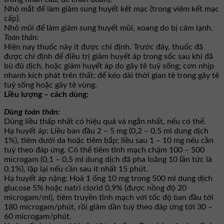
Nhỏ mắt để làm giảm sung huyết kết mạc (trong viêm kết mạc
cấp).
Nhỏ mũi để làm giảm sung huyết mũi, xoang do bị cảm lạnh.
Toàn thân:
Hiện nay thuốc này ít được chỉ định. Trước đây, thuốc đã
được chỉ định để điều trị giảm huyết áp trong sốc sau khi đã
bù đủ dịch, hoặc giảm huyết áp do gây tê tuỷ sống; cơn nhịp
nhanh kích phát trên thất; để kéo dài thời gian tê trong gây tê
tuỷ sống hoặc gây tê vùng.
Liều lượng – cách dùng:
Dùng toàn thân:
Dùng liều thấp nhất có hiệu quả và ngắn nhất, nếu có thể.
Hạ huyết áp: Liều ban đầu 2 – 5 mg (0,2 – 0,5 ml dung dịch
1%), tiêm dưới da hoặc tiêm bắp; liều sau 1 – 10 mg nếu cần
tuỳ theo đáp ứng. Có thể tiêm tĩnh mạch chậm 100 – 500
microgam (0,1 – 0,5 ml dung dịch đã pha loãng 10 lần tức là
0,1%), lặp lại nếu cần sau ít nhất 15 phút.
Hạ huyết áp nặng: Hoà 1 ống 10 mg trong 500 ml dung dịch
glucose 5% hoặc natri clorid 0,9% (được nồng độ 20
microgam/ml), tiêm truyền tĩnh mạch với tốc độ ban đầu tới
180 microgam/phút, rồi giảm dần tuỳ theo đáp ứng tới 30 –
60 microgam/phút.