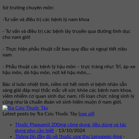
Sở trưởng chuyên môn:
-Tư vấn và điều trị các bệnh lý nam khoa
- Tư vấn và điều trị các bệnh lây truyền qua đường tình dục
cho nam giới
- Thực hiện phẫu thuật cắt bao quy đầu và ngoại tiết niệu
nam
- Phẫu thuật các bệnh lý hậu môn – trực tràng như: Trĩ, áp-xe
hậu môn, dò hậu môn, nứt kẽ hậu môn,...
Bác sĩ luôn nhiệt tình, niềm nở hết mình vì bệnh nhân sẵn
sàng giải đáp mọi thắc mắc về sức khỏe các bệnh nam khoa,
viêm nhiễm cơ quan sinh dục nam, rối loạn chức năng sinh lý
cũng như là chuẩn đoán vô sinh hiếm muộn ở nam giới.
Latest posts by Tra Cứu Thuốc Tây
(
see all
)
Thuốc Plaquenil 200mg công dụng, liều dùng và tác
dụng phụ cần biết
- 13/10/2024
Thông tin đầy đủ về thuốc ung thư Lenvaxen 4mg
-