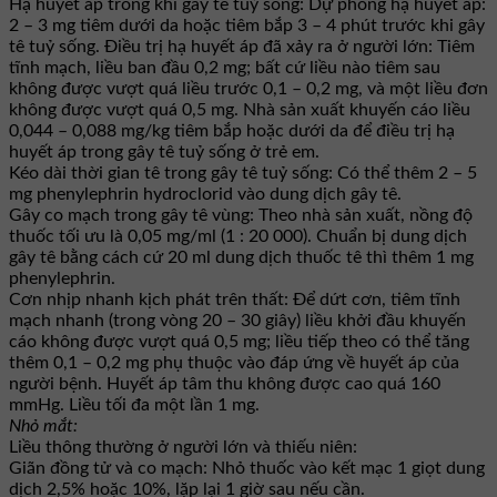
Hạ huyết áp trong khi gây tê tuỷ sống: Dự phòng hạ huyết áp:
2 – 3 mg tiêm dưới da hoặc tiêm bắp 3 – 4 phút trước khi gây
tê tuỷ sống. Điều trị hạ huyết áp đã xảy ra ở người lớn: Tiêm
tĩnh mạch, liều ban đầu 0,2 mg; bất cứ liều nào tiêm sau
không được vượt quá liều trước 0,1 – 0,2 mg, và một liều đơn
không được vượt quá 0,5 mg. Nhà sản xuất khuyến cáo liều
0,044 – 0,088 mg/kg tiêm bắp hoặc dưới da để điều trị hạ
huyết áp trong gây tê tuỷ sống ở trẻ em.
Kéo dài thời gian tê trong gây tê tuỷ sống: Có thể thêm 2 – 5
mg phenylephrin hydroclorid vào dung dịch gây tê.
Gây co mạch trong gây tê vùng: Theo nhà sản xuất, nồng độ
thuốc tối ưu là 0,05 mg/ml (1 : 20 000). Chuẩn bị dung dịch
gây tê bằng cách cứ 20 ml dung dịch thuốc tê thì thêm 1 mg
phenylephrin.
Cơn nhịp nhanh kịch phát trên thất: Để dứt cơn, tiêm tĩnh
mạch nhanh (trong vòng 20 – 30 giây) liều khởi đầu khuyến
cáo không được vượt quá 0,5 mg; liều tiếp theo có thể tăng
thêm 0,1 – 0,2 mg phụ thuộc vào đáp ứng về huyết áp của
người bệnh. Huyết áp tâm thu không được cao quá 160
mmHg. Liều tối đa một lần 1 mg.
Nhỏ mắt:
Liều thông thường ở người lớn và thiếu niên:
Giãn đồng tử và co mạch: Nhỏ thuốc vào kết mạc 1 giọt dung
dịch 2,5% hoặc 10%, lặp lại 1 giờ sau nếu cần.