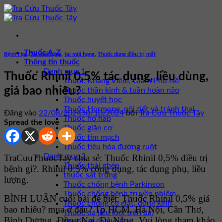
Bỏ
qua
nội
dung
Thuốc A-Z
Bệnh Học
,
Tai mũi họng
,
tai mũi họng
,
Thuốc dùng điều trị mắt
Thông tin thuốc
Danh mục 1
Thuốc Rhinil 0,5% tác dụng, liều dùng,
Thuốc Kháng Viêm, Giảm Phù Nề
giá bao nhiêu?
Thuốc thần kinh & tuần hoàn não
Thuốc huyết học
Thuốc Hormone, nội tiết và tránh thai
Đăng vào
22/08/2024
30/10/2024
bởi
Tra Cứu Thuốc Tây
Thuốc hô hấp
Spread the love
Thuốc giãn cơ
Thuốc tim mạch
Thuốc tiêu hóa đường ruột
Danh mục 2
TraCuuThuocTay chia sẻ: Thuốc Rhinil 0,5% điều trị
Thuốc thải ghép
bệnh gì?. Rhinil 0,5% công dụng, tác dụng phụ, liều
thuốc sát trùng
lượng.
Thuốc chống bệnh Parkinson
Thuốc chống bệnh truyền nhiễm
BÌNH LUẬN cuối bài để biết: Thuốc Rhinil 0,5% giá
Thuốc chống co giật, động kinh
bao nhiêu? mua ở đâu? Tp HCM, Hà Nội, Cần Thơ,
Thuốc da liễu (bôi trên da)
Bình Dương, Đồng Nai, Đà Nẵng. Vui lòng tham khảo