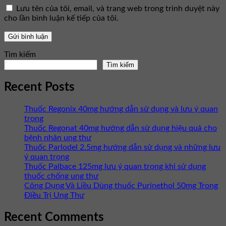
Lưu tên của tôi, email, và trang web trong trình duyệt này
cho lần bình luận kế tiếp của tôi.
Tìm kiếm
Tìm kiếm
Recent Posts
Thuốc Regonix 40mg hướng dẫn sử dụng và lưu ý quan
trọng
Thuốc Regonat 40mg hướng dẫn sử dụng hiệu quả cho
bệnh nhân ung thư
Thuốc Parlodel 2.5mg hướng dẫn sử dụng và những lưu
ý quan trọng
Thuốc Palbace 125mg lưu ý quan trọng khi sử dụng
thuốc chống ung thư
Công Dụng Và Liều Dùng thuốc Purinethol 50mg Trong
Điều Trị Ung Thư
Recent Comments