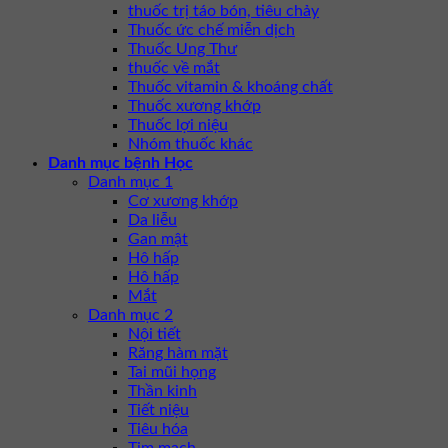
thuốc trị táo bón, tiêu chảy
Thuốc ức chế miễn dịch
Thuốc Ung Thư
thuốc về mắt
Thuốc vitamin & khoáng chất
Thuốc xương khớp
Thuốc lợi niệu
Nhóm thuốc khác
Danh mục bệnh Học
Danh mục 1
Cơ xương khớp
Da liễu
Gan mật
Hô hấp
Hô hấp
Mắt
Danh mục 2
Nội tiết
Răng hàm mặt
Tai mũi họng
Thần kinh
Tiết niệu
Tiêu hóa
Tim mạch