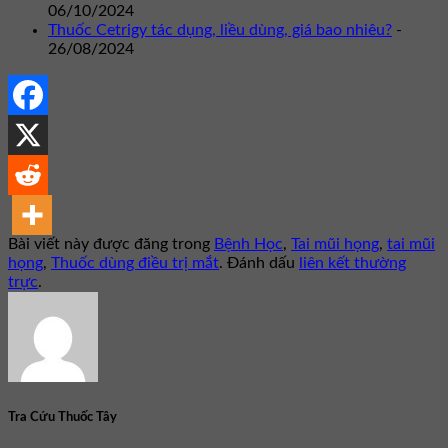
06/10/2024
Thuốc Cetrigy tác dụng, liều dùng, giá bao nhiêu?
-
26/08/2024
Bài viết này được đăng trong
Bệnh Học
,
Tai mũi họng
,
tai mũi
họng
,
Thuốc dùng điều trị mắt
. Đánh dấu
liên kết thường
trực
.
Tra Cứu Thuốc Tây