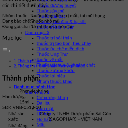
Thuốc chống khối u
các chi tiết dưới đây.
Thuốc đường huyết
Thuốc gây mê
Nhóm thuốc:
Thuốc dùng điều trị mắt, tai mũi họng
Thuốc giải độc
Dạng bào chế:
Thuốc nhỏ mũi
Thuốc giảm đau & hạ sốt
Đóng gói:
chai 15 ml thuốc nhỏ mũi
thuốc trị bệnh Gan
Danh mục 3
Mục lục
Thuốc trị sỏi thận
thuốc trị táo bón, tiêu chảy
Thuốc ức chế miễn dịch
Thuốc Ung Thư
thuốc về mắt
Thành phần:
Thuốc vitamin & khoáng chất
Thông tin thành phần Phenylephrine
Thuốc xương khớp
Thuốc lợi niệu
Thành phần:
Nhóm thuốc khác
Danh mục bệnh Học
Phenylephrine
Danh mục 1
Hàm lượng:
Cơ xương khớp
15ml
Da liễu
SĐK:
VNB-0513-00
Gan mật
Nhà sản
Công ty TNHH Dược phẩm Sài Gòn
Hô hấp
xuất:
(SAGOPHAR) – VIỆT NAM
Hô hấp
Mắt
Nhà đăng