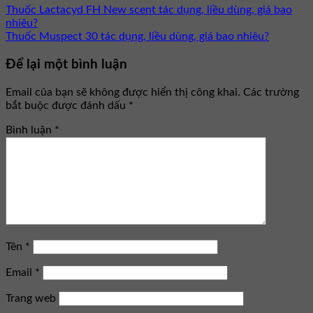
Thuốc Lactacyd FH New scent tác dụng, liều dùng, giá bao
nhiêu?
Thuốc Muspect 30 tác dụng, liều dùng, giá bao nhiêu?
Để lại một bình luận
Email của bạn sẽ không được hiển thị công khai.
Các trường
bắt buộc được đánh dấu
*
Bình luận
*
Tên
*
Email
*
Trang web