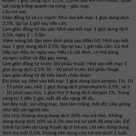
khuẩn 1 giọt dung dịch 2,5%; 5 phút sau khi nhỏ thuốc, quan
sát vùng trắng quanh rìa củng – giác mạc.
Liều trẻ em:
Giãn đồng tử và co mạch: Nhỏ vào kết mạc 1 giọt dung dịch
2,5%, lặp lại 1 giờ sau nếu cần.
Làm giãn đồng tử lâu dài: Nhỏ vào kết mạc 1 giọt dung dịch
2,5%, ngày 2 – 3 lần.
Viêm màng bồ đào kèm dính phía sau (điều trị): Nhỏ vào kết
mạc 1 giọt dung dịch 2,5%, lặp lại sau 1 giờ nếu cần. Có thể
tiếp tục điều trị ngày sau. Nếu có chỉ đinh, có thể dùng
atropin sulfat và đắp gạc nóng.
Làm giãn đồng tử trước khi phẫu thuật: Nhỏ vào kết mạc 1
giọt dung dịch 2,5% 30 – 60 phút trước khi phẫu thuật.
Làm giãn đồng tử để tiến hành chẩn đoán:
Đo khúc xạ: Nhỏ vào kết mạc 1 giọt dung dịch atropin 1%; 10
– 15 phút sau, nhỏ 1 giọt dung dịch phenylephrin 2,5%, và 5
– 10 phút sau nữa, 1 giọt thứ 2 dung dịch atropin 1%. Trong
vòng từ 1 đến 2 giờ, mắt đã sẵn sàng để đo.
Soi đáy mắt, soi võng mạc, test làm trắng, mắt đỏ: Liều giống
như đối với người lớn.
Ghi chú: Không dùng dung dịch 10% cho trẻ nhỏ. Không
dùng dung dịch 10% và 2,5% cho trẻ sơ sinh đẻ nhẹ cân. Để
tránh tai biến do tăng huyết áp ở trẻ em, chỉ nên dùng dung
dịch tra mắt 0,5%. Không nên dùng cho trẻ em dưới 1 tuổi.