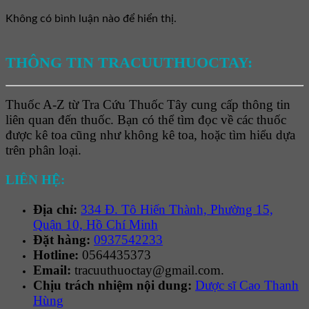
Không có bình luận nào để hiển thị.
THÔNG TIN TRACUUTHUOCTAY:
Thuốc A-Z từ Tra Cứu Thuốc Tây cung cấp thông tin
liên quan đến thuốc. Bạn có thể tìm đọc về các thuốc
được kê toa cũng như không kê toa, hoặc tìm hiểu dựa
trên phân loại.
LIÊN HỆ:
Địa chỉ:
334 Đ. Tô Hiến Thành, Phường 15,
Quận 10, Hồ Chí Minh
Đặt hàng:
0937542233
Hotline:
0564435373
Email:
tracuuthuoctay@gmail.com.
Chịu trách nhiệm nội dung:
Dược sĩ Cao Thanh
Hùng