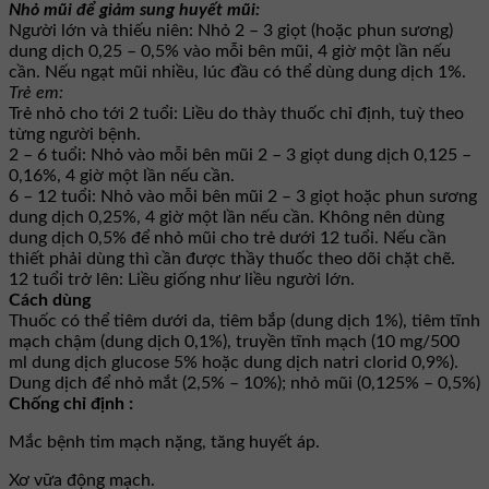
Nhỏ mũi để giảm sung huyết mũi:
Người lớn và thiếu niên: Nhỏ 2 – 3 giọt (hoặc phun sương)
dung dịch 0,25 – 0,5% vào mỗi bên mũi, 4 giờ một lần nếu
cần. Nếu ngạt mũi nhiều, lúc đầu có thể dùng dung dịch 1%.
Trẻ em:
Trẻ nhỏ cho tới 2 tuổi: Liều do thày thuốc chỉ định, tuỳ theo
từng người bệnh.
2 – 6 tuổi: Nhỏ vào mỗi bên mũi 2 – 3 giọt dung dịch 0,125 –
0,16%, 4 giờ một lần nếu cần.
6 – 12 tuổi: Nhỏ vào mỗi bên mũi 2 – 3 giọt hoặc phun sương
dung dịch 0,25%, 4 giờ một lần nếu cần. Không nên dùng
dung dịch 0,5% để nhỏ mũi cho trẻ dưới 12 tuổi. Nếu cần
thiết phải dùng thì cần được thầy thuốc theo dõi chặt chẽ.
12 tuổi trở lên: Liều giống như liều người lớn.
Cách dùng
Thuốc có thể tiêm dưới da, tiêm bắp (dung dịch 1%), tiêm tĩnh
mạch chậm (dung dịch 0,1%), truyền tĩnh mạch (10 mg/500
ml dung dịch glucose 5% hoặc dung dịch natri clorid 0,9%).
Dung dịch để nhỏ mắt (2,5% – 10%); nhỏ mũi (0,125% – 0,5%)
Chống chỉ định :
Mắc bệnh tim mạch nặng, tăng huyết áp.
Xơ vữa động mạch.