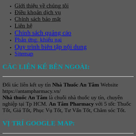
Giới thiệu về chúng tôi
Điều khoản dịch vụ
Chính sách bảo mật
Liên hệ
Chính sách quảng cáo
Phản ứng, khiếu nại
Quy trình biên tập nội dung
Sitemap
CÁC LIÊN KẾ BÊN NGOÀI:
Đối tác liên kết uy tín
Nhà Thuốc An Tâm
Website
https://antampharmacy.vn/
Nhà thuốc An Tâm
là chuỗi nhà thuốc uy tín, chuyên
nghiệp tại Tp HCM.
An Tâm Pharmacy
với 5 tốt: Thuốc
Tốt, Giá Tốt, Phục Vụ Tốt, Tư Vấn Tốt, Chăm sóc Tốt.
VỊ TRÍ GOOGLE MAP: