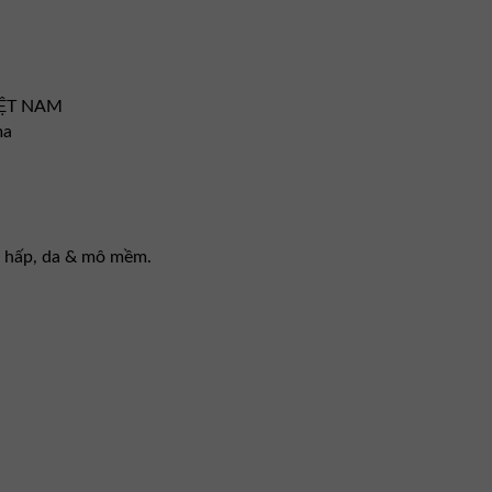
VIỆT NAM
ma
hô hấp, da & mô mềm.