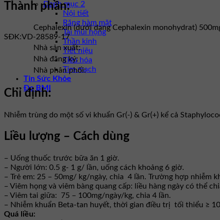
Danh mục 2
Thành phần:
Nội tiết
Răng hàm mặt
Cephalexin (dưới dạng Cephalexin monohydrat) 500m
Tai mũi họng
SĐK:
VD-28589-17
Thần kinh
Nhà sản xuất:
Tiết niệu
Nhà đăng ký:
Tiêu hóa
Tim mạch
Nhà phân phối:
Tin Sức Khỏe
Đo BMI
Chỉ định:
Nhiễm trùng do một số vi khuẩn Gr(-) & Gr(+) kể cả Staphyloco
Liều lượng – Cách dùng
– Uống thuốc trước bữa ăn 1 giờ.
– Người lớn: 0.5 g- 1 g/ lần, uống cách khoảng 6 giờ.
– Trẻ em: 25 – 50mg/ kg/ngày, chia 4 lần. Trường hợp nhiễm kh
– Viêm họng và viêm bàng quang cấp: liều hàng ngày có thể chia
– Viêm tai giữa: 75 – 100mg/ngày/kg, chia 4 lần.
– Nhiễm khuẩn Beta-tan huyết, thời gian điều trị tối thiểu ≥ 10
Quá liều: