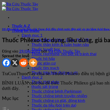
Bỏ
qua
nội
dung
Thuốc A-Z
DD điều chỉnh nước điện giải
,
Dung dịch điều chỉnh nước điện giải và cân bằng Acid-Base
Thông tin thuốc
Danh mục 1
Thuốc Philexo tác dụng, liều dùng, giá b
Thuốc Kháng Viêm, Giảm Phù Nề
Thuốc thần kinh & tuần hoàn não
Thuốc huyết học
Đăng vào
29/04/2022
bởi
Tra Cứu Thuốc Tây
Thuốc Hormone, nội tiết và tránh thai
Spread the love
Thuốc hô hấp
Thuốc giãn cơ
Thuốc tim mạch
Thuốc tiêu hóa đường ruột
TraCuuThuocTay chia sẻ: Thuốc Philexo điều trị bệnh gì?
Danh mục 2
Thuốc thải ghép
BÌNH LUẬN cuối bài để biết: Thuốc Philexo giá bao nh
thuốc sát trùng
dưới đây.
Thuốc chống bệnh Parkinson
Thuốc chống bệnh truyền nhiễm
Mục lục
Thuốc chống co giật, động kinh
Thuốc da liễu (bôi trên da)