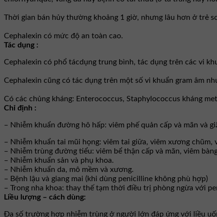
Thời gian bán hủy thường khoảng 1 giờ, nhưng lâu hơn ở trẻ sơ
Cephalexin có mức độ an toàn cao.
Tác dụng :
Cephalexin có phổ tácdụng trung bình, tác dụng trên các vi khu
Cephalexin cũng có tác dụng trên một số vi khuẩn gram âm như E
Có các chủng kháng: Enterococcus, Staphylococcus kháng methi
Chỉ định :
– Nhiễm khuẩn đường hô hấp: viêm phế quản cấp và mãn và gi
– Nhiễm khuẩn tai mũi họng: viêm tai giữa, viêm xương chũm,
– Nhiễm trùng đường tiểu: viêm bể thận cấp và mãn, viêm bàng
– Nhiễm khuẩn sản và phụ khoa.
– Nhiễm khuẩn da, mô mềm và xương.
– Bệnh lậu và giang mai (khi dùng penicilline không phù hợp)
– Trong nha khoa: thay thế tạm thời điều trị phòng ngừa với pe
Liều lượng – cách dùng:
Ða số trường hợp nhiễm trùng ở người lớn đáp ứng với liều uốn