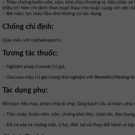
– Triệu chứng:buồn nôn, nôn, khó chịu thượng vị, tiêu chảy và
Điều trị: Nên chỉ định than hoạt thay cho hoặc cùng với việc r
– Bài niệu, lọc máu hầu như không có tác dụng.
Chống chỉ định:
Quá mẫn với cephalosporin.
Tương tác thuốc:
– Nghiệm pháp Coomb (+) giả.
– Glucoza niệu (+) giả trong thử nghiệm với Benedict,Fehling ho
Tác dụng phụ:
Rối loạn tiêu hóa, phản ứng dị ứng, tăng bạch cầu ái toan, phù
– Tiêu chảy, buồn nôn, nôn, chứng khó tiêu, chán ăn, đau bụng
– Đã có xảy ra chóng mặt, ù tai, điếc tai và thay đổi hành vi tậ