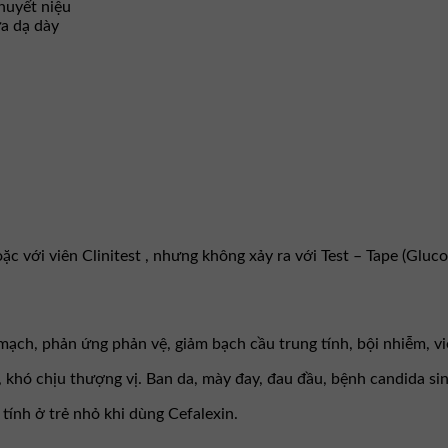
 huyết niệu
ửa dạ dày
ặc với viên Clinitest , nhưng không xảy ra với Test – Tape (Gluco
 mạch, phản ứng phản vệ, giảm bạch cầu trung tính, bội nhiễm, vi
, khó chịu thượng vị. Ban da, mày đay, đau đầu, bệnh candida s
p tính ở trẻ nhỏ khi dùng Cefalexin.