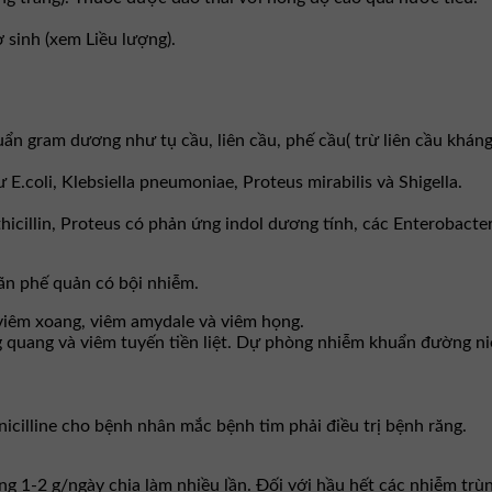
 sinh (xem Liều lượng).
ẩn gram dương như tụ cầu, liên cầu, phế cầu( trừ liên cầu kháng 
.coli, Klebsiella pneumoniae, Proteus mirabilis và Shigella.
cillin, Proteus có phản ứng indol dương tính, các Enterobacte
ãn phế quản có bội nhiễm.
 viêm xoang, viêm amydale và viêm họng.
 quang và viêm tuyến tiền liệt. Dự phòng nhiễm khuẩn đường ni
nicilline cho bệnh nhân mắc bệnh tim phải điều trị bệnh răng.
g 1-2 g/ngày chia làm nhiều lần. Ðối với hầu hết các nhiễm trùn