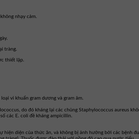
n không nhạy cảm.
gày.
i tràng.
c thiết lập.
u loại vi khuẩn gram dương và gram âm.
lococcus, do đó kháng lại các chủng Staphylococcus aureus không
ố các E. coli đề kháng ampicillin.
ự hiện diện của thức ăn, và không bị ảnh hưởng bởi các bệnh đườ
ổng tràng). Thuốc được đào thải với nồng độ cao qua nước tiểu.