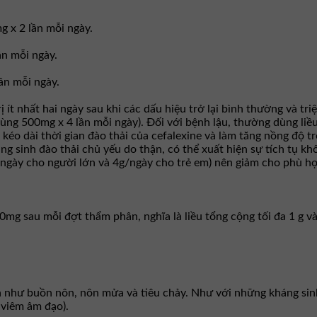
 x 2 lần mỗi ngày.
ần mỗi ngày.
ần mỗi ngày.
trị ít nhất hai ngày sau khi các dấu hiệu trở lại bình thường và 
(dùng 500mg x 4 lần mỗi ngày). Ðối với bệnh lậu, thường dùng liề
kéo dài thời gian đào thải của cefalexine và làm tăng nồng độ 
áng sinh đào thải chủ yếu do thận, có thể xuất hiện sự tích tụ 
g/ngày cho người lớn và 4g/ngày cho trẻ em) nên giảm cho phù 
g sau mỗi đợt thẩm phân, nghĩa là liều tổng cộng tối đa 1 g vào
óa như buồn nôn, nôn mửa và tiêu chảy. Như với những kháng sin
 viêm âm đạo).