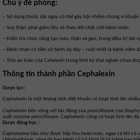
Chú ý đề phòng:
– Sử dụng thuốc dài ngày có thể gây bội nhiễm chủng vi khuẩ
– Suy thận: phải giảm liều và theo dõi chặt chẽ bệnh nhân.
– Kiểm tra chức năng tạo máu, thận và gan, trong điều trị dài n
– Bệnh nhân có tiền sử bệnh dạ dày – ruột nhất là bệnh viêm đạ
– Tính an toàn của Cefalexin trong thời kỳ thai nghén chưa đượ
Thông tin thành phần Cephalexin
Dược lực:
Cephalexin là một kháng sinh diệt khuẩn có hoạt tính lên nhiề
Cephalexin bền vững với tác động của penicillinase của Staphy
xuất enzyme penicillinase. Cephalexin cũng có hoạt tính lên đa s
Dược động học :
Cephalexine hầu như được hấp thu hoàn toàn, ngay cả khi có s
chlorhydrique, vàng da hay bệnh có túi thừa (ở tá tràng hay h