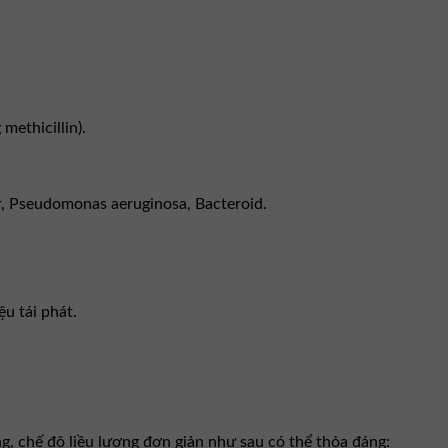
methicillin).
r, Pseudomonas aeruginosa, Bacteroid.
ệu tái phát.
g, chế độ liều lượng đơn giản như sau có thể thỏa đáng: