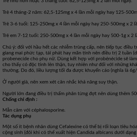
Trẻ nhỏ hơn hoặc 3 tháng tuổi: 62,5-125mg x 2 lần mỗi ngày.
Trẻ 4 tháng-2 năm: 62,5-125mg x 4 lần mỗi ngày hay 125-500mg
Trẻ 3-6 tuổi: 125-250mg x 4 lần mỗi ngày hay 250-500mg x 2 l
Trẻ em 7-12 tuổi: 250-500mg x 4 lần mỗi ngày hay 500-1g x 2 l
Chú ý: đối với hầu hết các nhiễm trùng cấp, nên tiếp tục điều 
giang mai phức tạp, tái phát hay mãn tính nên điều trị 2 tuần 
probenecide cho phụ nữ. Dùng kết hợp với probénécide sẽ làm 
cho thấy có độc tính lên thận, tuy nhiên như đối với những kh
thường. Do đó, liều lượng tối đa được khuyến cáo (nghĩa là 6
Ở người già, nên xem xét cân nhắc khả năng suy thận.
Người lớn đang điều trị thẩm phân từng đợt nên dùng thêm 500m
Chống chỉ định :
Mẫn cảm với céphalosporine.
Tác dụng phụ
Một số ít bệnh nhân dùng Cefalexine có thể bị rối loạn tiêu h
cộng sinh (đôi khi có thể xuất hiện Candida albicans dưới dạng