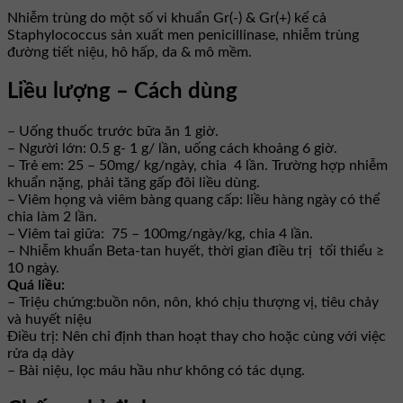
Nhiễm trùng do một số vi khuẩn Gr(-) & Gr(+) kể cả
Staphylococcus sản xuất men penicillinase, nhiễm trùng
đường tiết niệu, hô hấp, da & mô mềm.
Liều lượng – Cách dùng
– Uống thuốc trước bữa ăn 1 giờ.
– Người lớn: 0.5 g- 1 g/ lần, uống cách khoảng 6 giờ.
– Trẻ em: 25 – 50mg/ kg/ngày, chia 4 lần. Trường hợp nhiễm
khuẩn nặng, phải tăng gấp đôi liều dùng.
– Viêm họng và viêm bàng quang cấp: liều hàng ngày có thể
chia làm 2 lần.
– Viêm tai giữa: 75 – 100mg/ngày/kg, chia 4 lần.
– Nhiễm khuẩn Beta-tan huyết, thời gian điều trị tối thiểu ≥
10 ngày.
Quá liều:
– Triệu chứng:buồn nôn, nôn, khó chịu thượng vị, tiêu chảy
và huyết niệu
Điều trị: Nên chỉ định than hoạt thay cho hoặc cùng với việc
rửa dạ dày
– Bài niệu, lọc máu hầu như không có tác dụng.