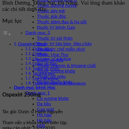
Thuốc chống khối u
Bình Dương, Đồng Nai, Đà Nẵng. Vui lòng tham khảo
Thuốc đường huyết
các chi tiết dưới đây.
Thuốc gây mê
Thuốc giải độc
Mục lục
Thuốc giảm đau & hạ sốt
thuốc trị bệnh Gan
Danh mục 3
Thuốc trị sỏi thận
thuốc trị táo bón, tiêu chảy
Ospexin 250mg
Thuốc ức chế miễn dịch
Thành phần:
Thuốc Ung Thư
Chỉ định:
Liều lượng – Cách dùng
thuốc về mắt
Chống chỉ định:
Thuốc vitamin & khoáng chất
Tương tác thuốc:
Thuốc xương khớp
Tác dụng phụ:
Thuốc lợi niệu
Chú ý đề phòng:
Nhóm thuốc khác
Thông tin thành phần Cephalexin
Danh mục bệnh Học
Danh mục 1
Ospexin 250mg
Cơ xương khớp
Da liễu
Gan mật
Tác giả: Dược sĩ Hạnh Nguyễn
Hô hấp
Hô hấp
Tham vấn y khoa nhóm biên tập.
Mắt
ngày cập nhật: 13/1/2020