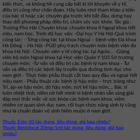
kiến thức, và không hề cung cấp bất kì lời khuyên về y tế,
điều trị cũng như chẩn đoán. Hãy luôn nhớ tham khảo ý kiến
của bác sĩ hoặc các chuyên gia trước khi bắt đầu, dừng hay
thay đổi phương pháp điều trị, chăm sóc sức khỏe. Tác giả :
Trương Phú Hải Chuyên khoa: chuyên khoa II Ngoại khoa tiết
niệu, nam học. Trình độ học vấn: -Đại học Y Hà Nội Quá trình
công tác: - Từng công tác tại khoa Ngoại – bệnh viện Đa khoa
Hà Đông – Hà Nội -PGĐ phụ trách chuyên môn bệnh viện đa
khoa Hà Nội -Chuyên viên y tế công tác tại Agola... -Giảng
viên bộ môn Ngoại khoa tại Học viện Quân Y 103 Sở trưởng
chuyên môn: -Tư vấn và điều trị các bệnh lý nam khoa - Tư
vấn và điều trị các bệnh lây truyền qua đường tình dục cho
nam giới - Thực hiện phẫu thuật cắt bao quy đầu và ngoại tiết
niệu nam - Phẫu thuật các bệnh lý hậu môn – trực tràng như:
Trĩ, áp-xe hậu môn, dò hậu môn, nứt kẽ hậu môn,... Bác sĩ
luôn nhiệt tình, niềm nở hết mình vì bệnh nhân sẵn sàng giải
đáp mọi thắc mắc về sức khỏe các bệnh nam khoa, viêm
nhiễm cơ quan sinh dục nam, rối loạn chức năng sinh lý cũng
như là chuẩn đoán vô sinh hiếm muộn ở nam giới.
Thuốc Eslo-10 tác dụng, liều dùng, giá bao nhiêu?
Thuốc Bestdocel 20mg/1ml tác dụng, liều dùng, giá bao
nhiêu?