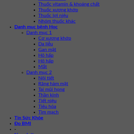
Thuốc vitamin & khoáng chất
Thuốc xương khớp
Thuốc lợi niệu
Nhóm thuốc khác
Danh mục bệnh Học
Danh mục 1
Cơ xương khớp
Da liễu
Gan mật
Hô hấp
Hô hấp
Mắt
Danh mục 2
Nội tiết
Răng hàm mặt
Tai mũi họng
Thần kinh
Tiết niệu
Tiêu hóa
Tim mạch
Tin Sức Khỏe
Đo BMI
-