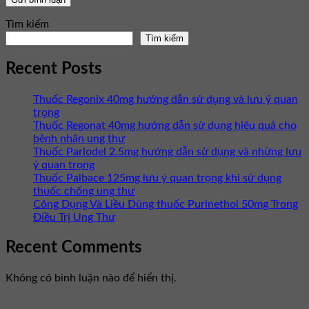
Tìm kiếm
Tìm kiếm
Recent Posts
Thuốc Regonix 40mg hướng dẫn sử dụng và lưu ý quan
trọng
Thuốc Regonat 40mg hướng dẫn sử dụng hiệu quả cho
bệnh nhân ung thư
Thuốc Parlodel 2.5mg hướng dẫn sử dụng và những lưu
ý quan trọng
Thuốc Palbace 125mg lưu ý quan trọng khi sử dụng
thuốc chống ung thư
Công Dụng Và Liều Dùng thuốc Purinethol 50mg Trong
Điều Trị Ung Thư
Recent Comments
Không có bình luận nào để hiển thị.