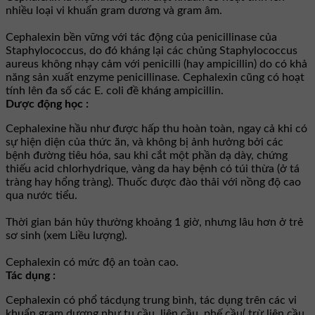
nhiều loại vi khuẩn gram dương và gram âm.
Cephalexin bền vững với tác động của penicillinase của
Staphylococcus, do đó kháng lại các chủng Staphylococcus
aureus không nhạy cảm với penicilli (hay ampicillin) do có khả
năng sản xuất enzyme penicillinase. Cephalexin cũng có hoạt
tính lên đa số các E. coli đề kháng ampicillin.
Dược động học :
Cephalexine hầu như được hấp thu hoàn toàn, ngay cả khi có
sự hiện diện của thức ăn, và không bị ảnh hưởng bởi các
bệnh đường tiêu hóa, sau khi cắt một phần dạ dày, chứng
thiếu acid chlorhydrique, vàng da hay bệnh có túi thừa (ở tá
tràng hay hổng tràng). Thuốc được đào thải với nồng độ cao
qua nước tiểu.
Thời gian bán hủy thường khoảng 1 giờ, nhưng lâu hơn ở trẻ
sơ sinh (xem Liều lượng).
Cephalexin có mức độ an toàn cao.
Tác dụng :
Cephalexin có phổ tácdụng trung bình, tác dụng trên các vi
khuẩn gram dương như tụ cầu, liên cầu, phế cầu( trừ liên cầu