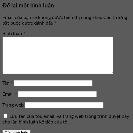
Để lại một bình luận
Email của bạn sẽ không được hiển thị công khai.
Các trường
bắt buộc được đánh dấu
*
Bình luận
*
Tên
*
Email
*
Trang web
Lưu tên của tôi, email, và trang web trong trình duyệt này
cho lần bình luận kế tiếp của tôi.