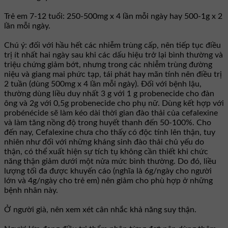
Trẻ em 7-12 tuổi: 250-500mg x 4 lần mỗi ngày hay 500-1g x 2
lần mỗi ngày.
Chú ý: đối với hầu hết các nhiễm trùng cấp, nên tiếp tục điều
trị ít nhất hai ngày sau khi các dấu hiệu trở lại bình thường và
triệu chứng giảm bớt, nhưng trong các nhiễm trùng đường
niệu và giang mai phức tạp, tái phát hay mãn tính nên điều trị
2 tuần (dùng 500mg x 4 lần mỗi ngày). Ðối với bệnh lậu,
thường dùng liều duy nhất 3 g với 1 g probenecide cho đàn
ông và 2g với 0,5g probenecide cho phụ nữ. Dùng kết hợp với
probénécide sẽ làm kéo dài thời gian đào thải của cefalexine
và làm tăng nồng độ trong huyết thanh đến 50-100%. Cho
đến nay, Cefalexine chưa cho thấy có độc tính lên thận, tuy
nhiên như đối với những kháng sinh đào thải chủ yếu do
thận, có thể xuất hiện sự tích tụ không cần thiết khi chức
năng thận giảm dưới một nửa mức bình thường. Do đó, liều
lượng tối đa được khuyến cáo (nghĩa là 6g/ngày cho người
lớn và 4g/ngày cho trẻ em) nên giảm cho phù hợp ở những
bệnh nhân này.
Ở người già, nên xem xét cân nhắc khả năng suy thận.