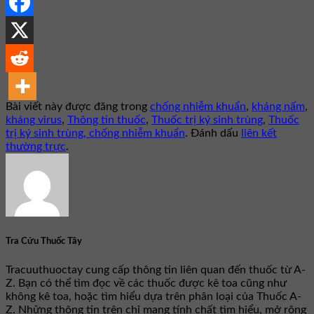
Bài viết này được đăng trong
chống nhiễm khuẩn
,
kháng nấm
,
kháng virus
,
Thông tin thuốc
,
Thuốc trị ký sinh trùng
,
Thuốc
trị ký sinh trùng, chống nhiễm khuẩn
. Đánh dấu
liên kết
thường trực
.
Tra Cứu Thuốc Tây
Tracuuthuoctay cung cấp thông tin liên quan đến thuốc từ A-
Z. Bạn có thể tìm đọc về các thuốc được kê toa cũng như
không kê toa, hoặc tìm hiểu dựa trên phân loại của Thuốc A-
Z. Những thông tin trên chỉ mang tính chất tìm hiểu, mở rộng