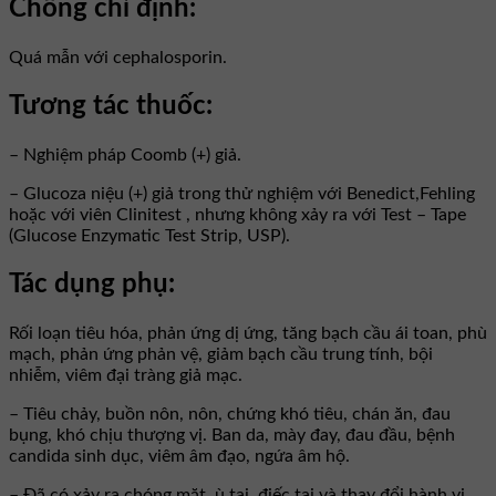
Chống chỉ định:
Quá mẫn với cephalosporin.
Tương tác thuốc:
– Nghiệm pháp Coomb (+) giả.
– Glucoza niệu (+) giả trong thử nghiệm với Benedict,Fehling
hoặc với viên Clinitest , nhưng không xảy ra với Test – Tape
(Glucose Enzymatic Test Strip, USP).
Tác dụng phụ:
Rối loạn tiêu hóa, phản ứng dị ứng, tăng bạch cầu ái toan, phù
mạch, phản ứng phản vệ, giảm bạch cầu trung tính, bội
nhiễm, viêm đại tràng giả mạc.
– Tiêu chảy, buồn nôn, nôn, chứng khó tiêu, chán ăn, đau
bụng, khó chịu thượng vị. Ban da, mày đay, đau đầu, bệnh
candida sinh dục, viêm âm đạo, ngứa âm hộ.
– Đã có xảy ra chóng mặt, ù tai, điếc tai và thay đổi hành vi