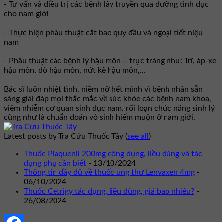
- Tư vấn và điều trị các bệnh lây truyền qua đường tình dục
cho nam giới
- Thực hiện phẫu thuật cắt bao quy đầu và ngoại tiết niệu
nam
- Phẫu thuật các bệnh lý hậu môn – trực tràng như: Trĩ, áp-xe
hậu môn, dò hậu môn, nứt kẽ hậu môn,...
Bác sĩ luôn nhiệt tình, niềm nở hết mình vì bệnh nhân sẵn
sàng giải đáp mọi thắc mắc về sức khỏe các bệnh nam khoa,
viêm nhiễm cơ quan sinh dục nam, rối loạn chức năng sinh lý
cũng như là chuẩn đoán vô sinh hiếm muộn ở nam giới.
Latest posts by Tra Cứu Thuốc Tây
(
see all
)
Thuốc Plaquenil 200mg công dụng, liều dùng và tác
dụng phụ cần biết
- 13/10/2024
Thông tin đầy đủ về thuốc ung thư Lenvaxen 4mg
-
06/10/2024
Thuốc Cetrigy tác dụng, liều dùng, giá bao nhiêu?
-
26/08/2024