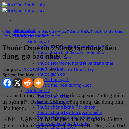
Bỏ
qua
nội
dung
Thuốc A-Z
chống nhiễm khuẩn
,
kháng nấm
,
kháng virus
,
Thông tin thuốc
,
Thuốc trị ký sinh trùng
,
Thuốc trị ký sinh trùng, chống nhiễm khuẩn
Thông tin thuốc
Danh mục 1
Thuốc Kháng Viêm, Giảm Phù Nề
Thuốc Ospexin 250mg tác dụng, liều
Thuốc thần kinh & tuần hoàn não
dùng, giá bao nhiêu?
Thuốc huyết học
Thuốc Hormone, nội tiết và tránh thai
Thuốc hô hấp
Đăng vào
26/04/2022
bởi
Tra Cứu Thuốc Tây
Thuốc giãn cơ
Spread the love
Thuốc tim mạch
Thuốc tiêu hóa đường ruột
Danh mục 2
TraCuuThuocTay chia sẻ: Thuốc Ospexin 250mg điều
Thuốc thải ghép
trị bệnh gì?. Ospexin 250mg công dụng, tác dụng phụ,
thuốc sát trùng
Thuốc chống bệnh Parkinson
liều lượng.
Thuốc chống bệnh truyền nhiễm
Thuốc chống co giật, động kinh
BÌNH LUẬN cuối bài để biết: Thuốc Ospexin 250mg
Thuốc da liễu (bôi trên da)
giá bao nhiêu? mua ở đâu? Tp HCM, Hà Nội, Cần Thơ,