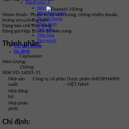
Danh mục 2
Nội tiết
Răng hàm mặt
Nhóm thuốc:
Thuốc trị ký sinh trùng, chống nhiễm khuẩn,
Tai mũi họng
kháng virus,kháng nấm
Thần kinh
Dạng bào chế:
Viên nang
Tiết niệu
Đóng gói:
Hộp 10 vỉ x 10 viên nang
Tiêu hóa
Tim mạch
Thành phần:
Tin Sức Khỏe
Đo BMI
Cephalexin
Hàm lượng:
250mg
SĐK:
VD-16025-11
Nhà sản
Công ty cổ phần Dược phẩm IMEXPHARM
xuất:
– VIỆT NAM
Nhà đăng
ký:
Nhà phân
phối:
Chỉ định: