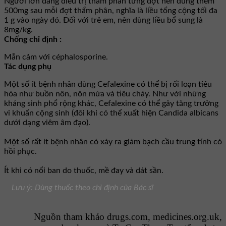
Người lớn đang điều trị thẩm phân từng đợt nên dùng thêm
500mg sau mỗi đợt thẩm phân, nghĩa là liều tổng cộng tối đa
1 g vào ngày đó. Ðối với trẻ em, nên dùng liều bổ sung là
8mg/kg.
Chống chỉ định :
Mẫn cảm với céphalosporine.
Tác dụng phụ
Một số ít bệnh nhân dùng Cefalexine có thể bị rối loạn tiêu
hóa như buồn nôn, nôn mửa và tiêu chảy. Như với những
kháng sinh phổ rộng khác, Cefalexine có thể gây tăng trưởng
vi khuẩn cộng sinh (đôi khi có thể xuất hiện Candida albicans
dưới dạng viêm âm đạo).
Một số rất ít bệnh nhân có xảy ra giảm bạch cầu trung tính có
hồi phục.
Ít khi có nổi ban do thuốc, mề đay và dát sần.
Lưu ý: Dùng thuốc theo chỉ định của Bác sĩ
Nguồn tham khảo drugs.com, medicines.org.uk,