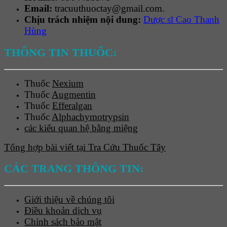
Email:
tracuuthuoctay@gmail.com.
Chịu trách nhiệm nội dung:
Dược sĩ Cao Thanh
Hùng
THÔNG TIN THUỐC:
Thuốc
Nexium
Thuốc
Augmentin
Thuốc
Efferalgan
Thuốc
Alphachymotrypsin
các kiểu quan hệ bằng miệng
Tổng hợp bài viết tại Tra Cứu Thuốc Tây
CÁC TRANG THÔNG TIN:
Giới thiệu về chúng tôi
Điều khoản dịch vụ
Chính sách bảo mật