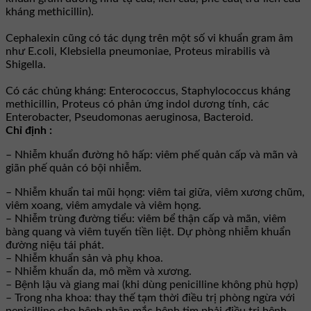
kháng methicillin).
Cephalexin cũng có tác dụng trên một số vi khuẩn gram âm
như E.coli, Klebsiella pneumoniae, Proteus mirabilis và
Shigella.
Có các chủng kháng: Enterococcus, Staphylococcus kháng
methicillin, Proteus có phản ứng indol dương tính, các
Enterobacter, Pseudomonas aeruginosa, Bacteroid.
Chỉ định :
– Nhiễm khuẩn đường hô hấp: viêm phế quản cấp và mãn và
giãn phế quản có bội nhiễm.
– Nhiễm khuẩn tai mũi họng: viêm tai giữa, viêm xương chũm,
viêm xoang, viêm amydale và viêm họng.
– Nhiễm trùng đường tiểu: viêm bể thận cấp và mãn, viêm
bàng quang và viêm tuyến tiền liệt. Dự phòng nhiễm khuẩn
đường niệu tái phát.
– Nhiễm khuẩn sản và phụ khoa.
– Nhiễm khuẩn da, mô mềm và xương.
– Bệnh lậu và giang mai (khi dùng penicilline không phù hợp)
– Trong nha khoa: thay thế tạm thời điều trị phòng ngừa với