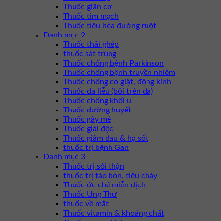
Thuốc giãn cơ
Thuốc tim mạch
Thuốc tiêu hóa đường ruột
Danh mục 2
Thuốc thải ghép
thuốc sát trùng
Thuốc chống bệnh Parkinson
Thuốc chống bệnh truyền nhiễm
Thuốc chống co giật, động kinh
Thuốc da liễu (bôi trên da)
Thuốc chống khối u
Thuốc đường huyết
Thuốc gây mê
Thuốc giải độc
Thuốc giảm đau & hạ sốt
thuốc trị bệnh Gan
Danh mục 3
Thuốc trị sỏi thận
thuốc trị táo bón, tiêu chảy
Thuốc ức chế miễn dịch
Thuốc Ung Thư
thuốc về mắt
Thuốc vitamin & khoáng chất