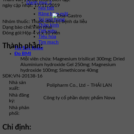
Danh mục 2
ngày cập nhật: 17/11/2019
Nội tiết
Răng hàm mặt
Tai mũi họng
Nhóm thuốc:
Thuốc điều trị bệnh da liễu
Thần kinh
Dạng bào chế:
Viên nhai
Tiết niệu
Đóng gói:
Hộp 4 vỉ x 10 viên
Tiêu hóa
Tim mạch
Thành phần:
Tin Sức Khỏe
Đo BMI
Mỗi viên chứa: Magnesium trisilicat 300mg; Dried
Aluminium hydroxide Gel 250mg; Magnesium
hydroxide 100mg; Simethicone 40mg
SĐK:
VN-20138-16
Nhà sản
Polipharm Co., Ltd – THÁI LAN
xuất:
Nhà đăng
Công ty cổ phần dược phẩm Nova
ký:
Nhà phân
phối:
Chỉ định: