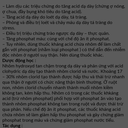
– Làm dịu các triệu chứng do tăng acid dạ dày (chứng ợ nóng,
ợ chua, đầy bụng khó tiêu do tăng acid).
– Tăng acid dạ dày do loét dạ dày, tá tràng.
– Phòng và điều trị loét và chảy máu dạ dày tá tràng do
stress.
– Điều trị triệu chứng trào ngược dạ dày – thực quản.
– Tăng phosphat máu: cùng với chế độ ăn ít phosphat.
– Tuy nhiên, dùng thuốc kháng acid chứa nhôm để làm chất
gắn với phosphat (nhằm loại phosphat ) có thể dẫn đến nhiễm
độc nhôm ở người suy thận. Nên dùng thuốc khác.
Dược động học :
Nhôm hydroxyd tan chậm trong dạ dày và phản ứng với acid
clohydric dạ dày tạo thành nhôm clorid và nước. Khoảng 17
– 30% nhôm clorid tạo thành được hấp thu và thải trừ nhanh
qua thận ở người có chức năng thận bình thường. Ở ruột
non, nhôm clorid chuyển nhanh thành muối nhôm kiềm
không tan, kém hấp thu. Nhôm có trong các thuốc khkáng
acid (trừ nhôm phosphat) phối hợp với phosphat ăn vào tạo
thành nhôm phosphat không tan trong ruột và được thải trừ
qua phân. Nếu chế độ ăn ít phosphat, các thuốc kháng acid
chứa nhôm sẽ làm giảm hấp thu phosphat và gây chứng giảm
phosphat trong máu và chứng giảm phosphat nước tiểu.
Tác dụng :