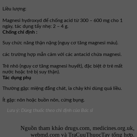
Liều lượng:
Magnesi hydroxyd để chống acid từ 300 – 600 mg cho 1
ngày, tác dụng tẩy nhẹ: 2 – 4 g.
Chống chỉ định :
Suy chức năng thận nặng (nguy cơ tăng magnesi máu).
các trường hợp mẫn cảm với các antacid chứa magnesi.
Trẻ nhỏ (nguy cơ tăng magnesi huyết), đặc biệt ở trẻ mất
nước hoặc trẻ bị suy thận).
Tác dụng phụ
Thường gặp: miệng đắng chát, ỉa chảy khi dùng quá liều.
Ít gặp: nôn hoặc buồn nôn, cứng bụng.
Lưu ý: Dùng thuốc theo chỉ định của Bác sĩ
Nguồn tham khảo drugs.com, medicines.org.uk,
webmd.com và
TraCuuThuocTay
tổng hợp.