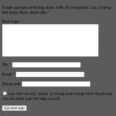
Email của bạn sẽ không được hiển thị công khai.
Các trường
bắt buộc được đánh dấu
*
Bình luận
*
Tên
*
Email
*
Trang web
Lưu tên của tôi, email, và trang web trong trình duyệt này
cho lần bình luận kế tiếp của tôi.