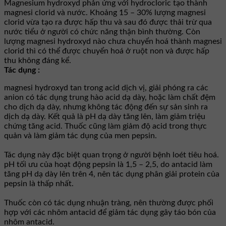
Magnesium hydroxyd phản ứng với hydrocloric tạo thành
magnesi clorid và nước. Khoảng 15 – 30% lượng magnesi
clorid vừa tạo ra được hấp thu và sau đó được thải trừ qua
nước tiểu ở người có chức năng thận bình thường. Còn
lượng magnesi hydroxyd nào chưa chuyển hoá thành magnesi
clorid thì có thể được chuyển hoá ở ruột non và được hấp
thu không đáng kể.
Tác dụng :
magnesi hydroxyd tan trong acid dịch vị, giải phóng ra các
anion có tác dụng trung hào acid dạ dày, hoặc làm chất đệm
cho dịch dạ dày, nhưng không tác động đến sự sản sinh ra
dịch dạ dày. Kết quả là pH dạ dày tăng lên, làm giảm triệu
chứng tăng acid. Thuốc cũng làm giảm độ acid trong thực
quản và làm giảm tác dụng của men pepsin.
Tác dụng này đặc biệt quan trọng ở người bệnh loét tiêu hoá.
pH tối ưu của hoạt động pepsin là 1,5 – 2,5, do antacid làm
tăng pH dạ dày lên trên 4, nên tác dụng phân giải protein của
pepsin là thấp nhất.
Thuốc còn có tác dụng nhuận tràng, nên thường được phối
hợp với các nhôm antacid để giảm tác dụng gây táo bón của
nhôm antacid.