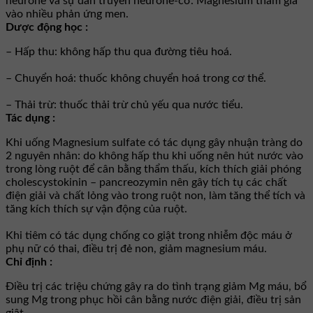
neurone và sự dẫn truyền neurone-cơ. Magnesium tham gia
vào nhiều phản ứng men.
Dược động học :
– Hấp thu: không hấp thu qua đường tiêu hoá.
– Chuyển hoá: thuốc không chuyển hoá trong cơ thể.
– Thải trừ: thuốc thải trừ chủ yếu qua nước tiểu.
Tác dụng :
Khi uống Magnesium sulfate có tác dụng gây nhuận tràng do
2 nguyên nhân: do không hấp thu khi uống nên hút nước vào
trong lòng ruột để cân bằng thẩm thấu, kích thích giải phóng
cholescystokinin – pancreozymin nên gây tích tụ các chất
điện giải và chất lỏng vào trong ruột non, làm tăng thể tích và
tăng kích thích sự vận động của ruột.
Khi tiêm có tác dụng chống co giật trong nhiễm độc máu ở
phụ nữ có thai, điều trị đẻ non, giảm magnesium máu.
Chỉ định :
Ðiều trị các triệu chứng gây ra do tình trạng giảm Mg máu, bổ
sung Mg trong phục hồi cân bằng nước điện giải, điều trị sản