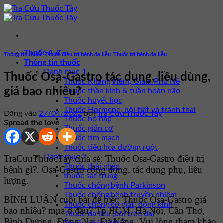
Bỏ
qua
nội
dung
Thuốc A-Z
Thông tin thuốc
,
Thuốc điều trị bệnh da liễu
,
Thuốc trị bệnh da liễu
Thông tin thuốc
Danh mục 1
Thuốc Osa-Gastro tác dụng, liều dùng,
Thuốc Kháng Viêm, Giảm Phù Nề
giá bao nhiêu?
Thuốc thần kinh & tuần hoàn não
Thuốc huyết học
Thuốc Hormone, nội tiết và tránh thai
Đăng vào
27/04/2022
bởi
Tra Cứu Thuốc Tây
Thuốc hô hấp
Spread the love
Thuốc giãn cơ
Thuốc tim mạch
Thuốc tiêu hóa đường ruột
Danh mục 2
TraCuuThuocTay chia sẻ: Thuốc Osa-Gastro điều trị
Thuốc thải ghép
bệnh gì?. Osa-Gastro công dụng, tác dụng phụ, liều
thuốc sát trùng
lượng.
Thuốc chống bệnh Parkinson
Thuốc chống bệnh truyền nhiễm
BÌNH LUẬN cuối bài để biết: Thuốc Osa-Gastro giá
Thuốc chống co giật, động kinh
bao nhiêu? mua ở đâu? Tp HCM, Hà Nội, Cần Thơ,
Thuốc da liễu (bôi trên da)
Bình Dương, Đồng Nai, Đà Nẵng. Vui lòng tham khảo