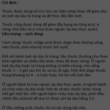
Chỉ định :
Thuốc được dùng bổ trợ cho các biện pháp khác để giảm đau
do loét dạ dày tá tràng và để thúc đẩy liền loét.
Thuốc cũng được dùng để giảm đầy bụng do tăng acid, ợ
nóng, khó tiêu và ợ chua (trào ngược dạ dày thực quản).
Liều lượng – cách dùng:
Cách dùng: thuốc chốgn acid được dùgn theo đường uống,
viên thuốc phải nhai kỹ trước khi nuốt.
Đối với bệnh loét dạ dày tá tràng, liều thuốc thường cho theo
kinh nghiệm và nhiều liều khác nhau đã được dùng. Ở người
loét dạ dày hoặc tá tràng không có biến chứng, cho uống
thuốc 1 – 3 giờ sau khi ăn và lúc đi ngủ. Một đợt dùgn thuốc
trong khoảng từ 4 – 6 tuần hoặc tới khi vết loét liền.
Ở người bệnh bị trào ngược dạ dày thực quản, ở người bệnh
có chảy máu dạ dày hoặc loét do stress, thuốc được dùng
mỗi giờ một lần. Với người bệnh chảy máu dạ dày, phải điều
chỉnh liều antacid để duy trì được pH dạ dày bằng 3,5.
Ở liều chống acid, thuốc chỉ có tác dụng tẩy nhẹ.