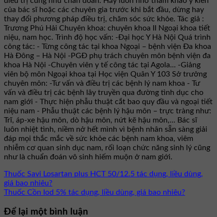
điều trị cũng như chẩn đoán. Hãy luôn nhớ tham khảo ý kiến
của bác sĩ hoặc các chuyên gia trước khi bắt đầu, dừng hay
thay đổi phương pháp điều trị, chăm sóc sức khỏe. Tác giả :
Trương Phú Hải Chuyên khoa: chuyên khoa II Ngoại khoa tiết
niệu, nam học. Trình độ học vấn: -Đại học Y Hà Nội Quá trình
công tác: - Từng công tác tại khoa Ngoại – bệnh viện Đa khoa
Hà Đông – Hà Nội -PGĐ phụ trách chuyên môn bệnh viện đa
khoa Hà Nội -Chuyên viên y tế công tác tại Agola... -Giảng
viên bộ môn Ngoại khoa tại Học viện Quân Y 103 Sở trưởng
chuyên môn: -Tư vấn và điều trị các bệnh lý nam khoa - Tư
vấn và điều trị các bệnh lây truyền qua đường tình dục cho
nam giới - Thực hiện phẫu thuật cắt bao quy đầu và ngoại tiết
niệu nam - Phẫu thuật các bệnh lý hậu môn – trực tràng như:
Trĩ, áp-xe hậu môn, dò hậu môn, nứt kẽ hậu môn,... Bác sĩ
luôn nhiệt tình, niềm nở hết mình vì bệnh nhân sẵn sàng giải
đáp mọi thắc mắc về sức khỏe các bệnh nam khoa, viêm
nhiễm cơ quan sinh dục nam, rối loạn chức năng sinh lý cũng
như là chuẩn đoán vô sinh hiếm muộn ở nam giới.
Thuốc Savi Losartan plus HCT 50/12.5 tác dụng, liều dùng,
giá bao nhiêu?
Thuốc Cồn Iod 5% tác dụng, liều dùng, giá bao nhiêu?
Để lại một bình luận