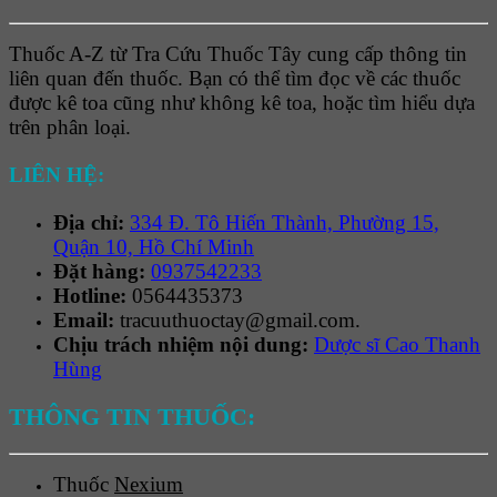
Thuốc A-Z từ Tra Cứu Thuốc Tây cung cấp thông tin
liên quan đến thuốc. Bạn có thể tìm đọc về các thuốc
được kê toa cũng như không kê toa, hoặc tìm hiểu dựa
trên phân loại.
LIÊN HỆ:
Địa chỉ:
334 Đ. Tô Hiến Thành, Phường 15,
Quận 10, Hồ Chí Minh
Đặt hàng:
0937542233
Hotline:
0564435373
Email:
tracuuthuoctay@gmail.com.
Chịu trách nhiệm nội dung:
Dược sĩ Cao Thanh
Hùng
THÔNG TIN THUỐC:
Thuốc
Nexium