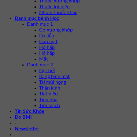
Thuốc xương khớp
Thuốc lợi niệu
Nhóm thuốc khác
Danh mục bệnh Học
Danh mục 1
Cơ xương khớp
Da liễu
Gan mật
Hô hấp
Hô hấp
Mắt
Danh mục 2
Nội tiết
Răng hàm mặt
Tai mũi họng
Thần kinh
Tiết niệu
Tiêu hóa
Tim mạch
Tin Sức Khỏe
Đo BMI
-
Newsletter