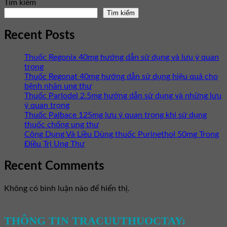
Tìm kiếm
Tìm kiếm
Recent Posts
Thuốc Regonix 40mg hướng dẫn sử dụng và lưu ý quan
trọng
Thuốc Regonat 40mg hướng dẫn sử dụng hiệu quả cho
bệnh nhân ung thư
Thuốc Parlodel 2.5mg hướng dẫn sử dụng và những lưu
ý quan trọng
Thuốc Palbace 125mg lưu ý quan trọng khi sử dụng
thuốc chống ung thư
Công Dụng Và Liều Dùng thuốc Purinethol 50mg Trong
Điều Trị Ung Thư
Recent Comments
Không có bình luận nào để hiển thị.
THÔNG TIN TRACUUTHUOCTAY: