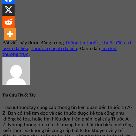
Bài viết này được đăng trong
Thông tin thuốc
,
Thuốc điều trị
bệnh da liễu
,
Thuốc trị bệnh da liễu
. Đánh dấu
liên kết
thường trực
.
Tra Cứu Thuốc Tây
Tracuuthuoctay cung cấp thông tin liên quan đến thuốc từ A-
Z. Bạn có thể tìm đọc về các thuốc được kê toa cũng như
không kê toa, hoặc tìm hiểu dựa trên phân loại của Thuốc A-
Z. Những thông tin trên chỉ mang tính chất tìm hiểu, mở rộng
kiến thức, và không hề cung cấp bất kì lời khuyên về y tế,