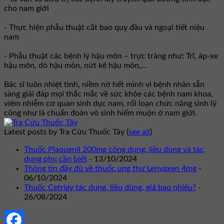
cho nam giới
- Thực hiện phẫu thuật cắt bao quy đầu và ngoại tiết niệu
nam
- Phẫu thuật các bệnh lý hậu môn – trực tràng như: Trĩ, áp-xe
hậu môn, dò hậu môn, nứt kẽ hậu môn,...
Bác sĩ luôn nhiệt tình, niềm nở hết mình vì bệnh nhân sẵn
sàng giải đáp mọi thắc mắc về sức khỏe các bệnh nam khoa,
viêm nhiễm cơ quan sinh dục nam, rối loạn chức năng sinh lý
cũng như là chuẩn đoán vô sinh hiếm muộn ở nam giới.
Latest posts by Tra Cứu Thuốc Tây
(
see all
)
Thuốc Plaquenil 200mg công dụng, liều dùng và tác
dụng phụ cần biết
- 13/10/2024
Thông tin đầy đủ về thuốc ung thư Lenvaxen 4mg
-
06/10/2024
Thuốc Cetrigy tác dụng, liều dùng, giá bao nhiêu?
-
26/08/2024