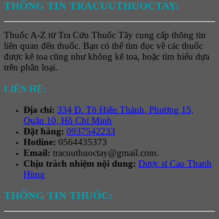
THÔNG TIN TRACUUTHUOCTAY:
Thuốc A-Z từ Tra Cứu Thuốc Tây cung cấp thông tin
liên quan đến thuốc. Bạn có thể tìm đọc về các thuốc
được kê toa cũng như không kê toa, hoặc tìm hiểu dựa
trên phân loại.
LIÊN HỆ:
Địa chỉ:
334 Đ. Tô Hiến Thành, Phường 15,
Quận 10, Hồ Chí Minh
Đặt hàng:
0937542233
Hotline:
0564435373
Email:
tracuuthuoctay@gmail.com.
Chịu trách nhiệm nội dung:
Dược sĩ Cao Thanh
Hùng
THÔNG TIN THUỐC: