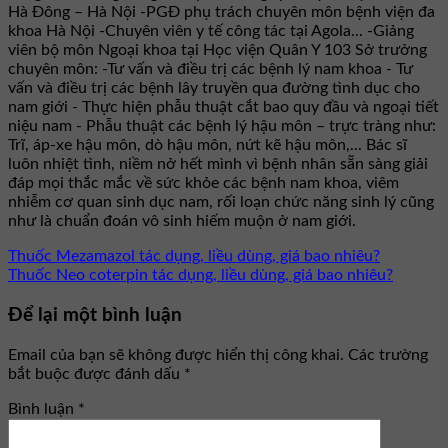
Hà Đông – Hà Nội -PGĐ phụ trách chuyên môn bệnh viện đa
khoa Hà Nội -Chuyên viên y tế công tác tại Agola... -Giảng
viên bộ môn Ngoại khoa tại Học viện Quân Y 103 Sở trưởng
chuyên môn: -Tư vấn và điều trị các bệnh lý nam khoa - Tư
vấn và điều trị các bệnh lây truyền qua đường tình dục cho
nam giới - Thực hiện phẫu thuật cắt bao quy đầu và ngoại tiết
niệu nam - Phẫu thuật các bệnh lý hậu môn – trực tràng như:
Trĩ, áp-xe hậu môn, dò hậu môn, nứt kẽ hậu môn,... Bác sĩ
luôn nhiệt tình, niềm nở hết mình vì bệnh nhân sẵn sàng giải
đáp mọi thắc mắc về sức khỏe các bệnh nam khoa, viêm
nhiễm cơ quan sinh dục nam, rối loạn chức năng sinh lý cũng
như là chuẩn đoán vô sinh hiếm muộn ở nam giới.
Thuốc Mezamazol tác dụng, liều dùng, giá bao nhiêu?
Thuốc Neo coterpin tác dụng, liều dùng, giá bao nhiêu?
Để lại một bình luận
Email của bạn sẽ không được hiển thị công khai.
Các trường
bắt buộc được đánh dấu
*
Bình luận
*