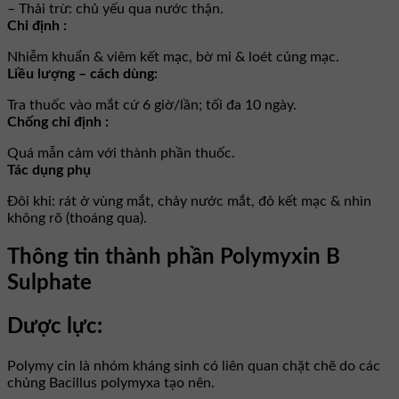
– Thải trừ: chủ yếu qua nước thận.
Chỉ định :
Nhiễm khuẩn & viêm kết mạc, bờ mi & loét củng mạc.
Liều lượng – cách dùng:
Tra thuốc vào mắt cứ 6 giờ/lần; tối đa 10 ngày.
Chống chỉ định :
Quá mẫn cảm với thành phần thuốc.
Tác dụng phụ
Ðôi khi: rát ở vùng mắt, chảy nước mắt, đỏ kết mạc & nhìn
không rõ (thoáng qua).
Thông tin thành phần Polymyxin B
Sulphate
Dược lực:
Polymy cin là nhóm kháng sinh có liên quan chặt chẽ do các
chủng Bacillus polymyxa tạo nên.