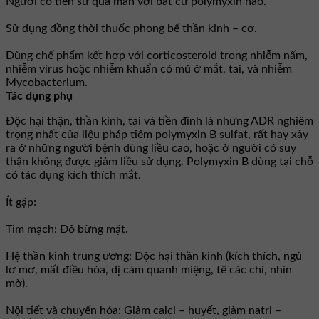
Người có tiền sử quá mẫn với bất cứ polymyxin nào.
Sử dụng đồng thời thuốc phong bế thần kinh – cơ.
Dùng chế phẩm kết hợp với corticosteroid trong nhiễm nấm,
nhiễm virus hoặc nhiễm khuẩn có mủ ở mắt, tai, và nhiễm
Mycobacterium.
Tác dụng phụ
Ðộc hại thận, thần kinh, tai và tiền đình là những ADR nghiêm
trọng nhất của liệu pháp tiêm polymyxin B sulfat, rất hay xảy
ra ở những người bệnh dùng liều cao, hoặc ở người có suy
thận không được giảm liều sử dụng. Polymyxin B dùng tại chỗ
có tác dụng kích thích mắt.
Ít gặp:
Tim mạch: Ðỏ bừng mặt.
Hệ thần kinh trung ương: Ðộc hại thần kinh (kích thích, ngủ
lơ mơ, mất điều hòa, dị cảm quanh miệng, tê các chi, nhìn
mờ).
Nội tiết và chuyển hóa: Giảm calci – huyết, giảm natri –