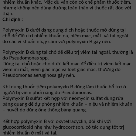
nhiễm khuẩn khác. Mặc dù vẫn còn có chế phẩm thuốc tiêm,
nhưng không nên dùng đường toàn thân vì thuốc rất độc với
thận.
Chỉ định :
Polymyxin B dưới dạng dung dịch hoặc thuốc mỡ dùng tại
chỗ để điều trị nhiễm khuẩn da, niêm mạc, mắt, và tai ngoài
do các vi khuẩn nhạy cảm với polymyxin B gây nên.
Polymyxin B dùng tại chỗ để điều trị viêm tai ngoài, thường là
do Pseudomonas spp.
Dùng tại chỗ hoặc cho dưới kết mạc để điều trị viêm kết mạc,
viêm mí mắt, viêm giác mạc và loét giác mạc, thường do
Pseudomonas aeruginosa gây nên.
Khí dung thuốc tiêm polymyxin B dùng làm thuốc bổ trợ ở
người bị viêm phổi nặng do Pseudomonas.
Polymyxin B sulfat kết hợp với neomycin sulfat dùng rửa
bàng quang để dự phòng nhiễm khuẩn – niệu và nhiễm khuẩn
– huyết do dùng ống thông bàng quang.
Kết hợp polymyxin B với oxytetracyclin, đôi khi với
glucocorticoid nhẹ như hydrocortison, có tác dụng tốt trị
nhiễm khuẩn ở mắt và tai.