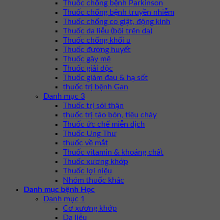
Thuốc chống bệnh Parkinson
Thuốc chống bệnh truyền nhiễm
Thuốc chống co giật, động kinh
Thuốc da liễu (bôi trên da)
Thuốc chống khối u
Thuốc đường huyết
Thuốc gây mê
Thuốc giải độc
Thuốc giảm đau & hạ sốt
thuốc trị bệnh Gan
Danh mục 3
Thuốc trị sỏi thận
thuốc trị táo bón, tiêu chảy
Thuốc ức chế miễn dịch
Thuốc Ung Thư
thuốc về mắt
Thuốc vitamin & khoáng chất
Thuốc xương khớp
Thuốc lợi niệu
Nhóm thuốc khác
Danh mục bệnh Học
Danh mục 1
Cơ xương khớp
Da liễu