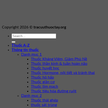
Copyright 2026 ©
tracuuthuoctay.org
Thuốc A-Z
Thông tin thuốc
Danh mục 1
Thuốc Kháng Viêm, Giảm Phù Nề
Thuốc thần kinh & tuần hoàn não
Thuốc huyết học
Thuốc Hormone, nội tiết và tránh thai
Thuốc hô hấp
Thuốc giãn cơ
Thuốc tim mạch
Thuốc tiêu hóa đường ruột
Danh mục 2
Thuốc thải ghép
thuốc sát trùng