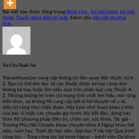
Bài viết này được đăng trong
Bệnh Học
,
Tai mũi họng
,
tai mũi
họng
,
Thuốc dùng điều trị mắt
. Đánh dấu
liên kết thường
trực
.
Tra Cứu Thuốc Tây
Tracuuthuoctay cung cấp thông tin liên quan đến thuốc từ A-
Z. Bạn có thể tìm đọc về các thuốc được kê toa cũng như
không kê toa, hoặc tìm hiểu dựa trên phân loại của Thuốc A-
Z. Những thông tin trên chỉ mang tính chất tìm hiểu, mở rộng
kiến thức, và không hề cung cấp bất kì lời khuyên về y tế,
điều trị cũng như chẩn đoán. Hãy luôn nhớ tham khảo ý kiến
của bác sĩ hoặc các chuyên gia trước khi bắt đầu, dừng hay
thay đổi phương pháp điều trị, chăm sóc sức khỏe. Tác giả :
Trương Phú Hải Chuyên khoa: chuyên khoa II Ngoại khoa tiết
niệu, nam học. Trình độ học vấn: -Đại học Y Hà Nội Quá trình
công tác: - Từng công tác tại khoa Ngoại – bệnh viện Đa khoa