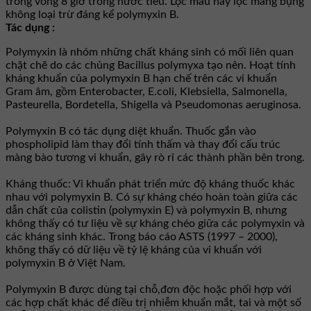
trong vòng 8 giờ trong nước tiểu. Lọc máu hay lọc màng bụng
không loại trừ đáng kể polymyxin B.
Tác dụng :
Polymyxin là nhóm những chất kháng sinh có mối liên quan
chặt chẽ do các chủng Bacillus polymyxa tạo nên. Hoạt tính
kháng khuẩn của polymyxin B hạn chế trên các vi khuẩn
Gram âm, gồm Enterobacter, E.coli, Klebsiella, Salmonella,
Pasteurella, Bordetella, Shigella và Pseudomonas aeruginosa.
Polymyxin B có tác dụng diệt khuẩn. Thuốc gắn vào
phospholipid làm thay đổi tính thấm và thay đổi cấu trúc
màng bào tương vi khuẩn, gây rò rỉ các thành phần bên trong.
Kháng thuốc: Vi khuẩn phát triển mức độ kháng thuốc khác
nhau với polymyxin B. Có sự kháng chéo hoàn toàn giữa các
dẫn chất của colistin (polymyxin E) và polymyxin B, nhưng
không thấy có tư liệu về sự kháng chéo giữa các polymyxin và
các kháng sinh khác. Trong báo cáo ASTS (1997 – 2000),
không thấy có dữ liệu về tỷ lệ kháng của vi khuẩn với
polymyxin B ở Việt Nam.
Polymyxin B được dùng tại chỗ,đơn độc hoặc phối hợp với
các hợp chất khác để điều trị nhiễm khuẩn mắt, tai và một số