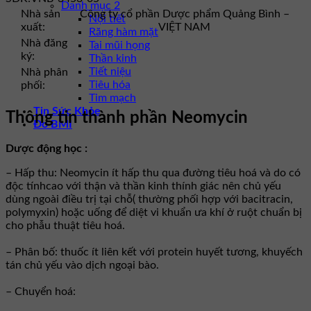
Danh mục 2
Nhà sản
Công ty cổ phần Dược phẩm Quảng Bình –
Nội tiết
xuất:
VIỆT NAM
Răng hàm mặt
Nhà đăng
Tai mũi họng
ký:
Thần kinh
Tiết niệu
Nhà phân
Tiêu hóa
phối:
Tim mạch
Tin Sức Khỏe
Thông tin thành phần Neomycin
Đo BMI
Dược động học :
– Hấp thu: Neomycin ít hấp thu qua đường tiêu hoá và do có
độc tínhcao với thận và thần kinh thính giác nên chủ yếu
dùng ngoài điều trị tại chỗ( thường phối hợp với bacitracin,
polymyxin) hoặc uống để diệt vi khuẩn ưa khí ở ruột chuẩn bị
cho phẫu thuật tiêu hoá.
– Phân bố: thuốc ít liên kết với protein huyết tương, khuyếch
tán chủ yếu vào dịch ngoại bào.
– Chuyển hoá: