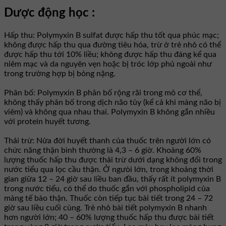
Dược động học :
Hấp thu: Polymyxin B sulfat được hấp thu tốt qua phúc mạc;
không được hấp thu qua đường tiêu hóa, trừ ở trẻ nhỏ có thể
được hấp thu tới 10% liều; không được hấp thu đáng kể qua
niêm mạc và da nguyên vẹn hoặc bị tróc lớp phủ ngoài như
trong trường hợp bị bỏng nặng.
Phân bố: Polymyxin B phân bố rộng rãi trong mô cơ thể,
không thấy phân bố trong dịch não tủy (kể cả khi màng não bị
viêm) và không qua nhau thai. Polymyxin B không gắn nhiều
với protein huyết tương.
Thải trừ: Nửa đời huyết thanh của thuốc trên người lớn có
chức năng thận bình thường là 4,3 – 6 giờ. Khoảng 60%
lượng thuốc hấp thu được thải trừ dưới dạng không đổi trong
nước tiểu qua lọc cầu thận. Ở ngưòi lớn, trong khoảng thời
gian giữa 12 – 24 giờ sau liều ban đầu, thấy rất ít polymyxin B
trong nước tiểu, có thể do thuốc gắn với phospholipid của
màng tế bào thận. Thuốc còn tiếp tục bài tiết trong 24 – 72
giờ sau liều cuối cùng. Trẻ nhỏ bài tiết polymyxin B nhanh
hơn người lớn; 40 – 60% lượng thuốc hấp thu được bài tiết