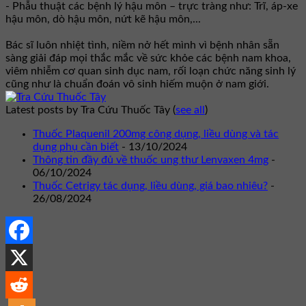
- Phẫu thuật các bệnh lý hậu môn – trực tràng như: Trĩ, áp-xe
hậu môn, dò hậu môn, nứt kẽ hậu môn,...
Bác sĩ luôn nhiệt tình, niềm nở hết mình vì bệnh nhân sẵn
sàng giải đáp mọi thắc mắc về sức khỏe các bệnh nam khoa,
viêm nhiễm cơ quan sinh dục nam, rối loạn chức năng sinh lý
cũng như là chuẩn đoán vô sinh hiếm muộn ở nam giới.
Latest posts by Tra Cứu Thuốc Tây
(
see all
)
Thuốc Plaquenil 200mg công dụng, liều dùng và tác
dụng phụ cần biết
- 13/10/2024
Thông tin đầy đủ về thuốc ung thư Lenvaxen 4mg
-
06/10/2024
Thuốc Cetrigy tác dụng, liều dùng, giá bao nhiêu?
-
26/08/2024