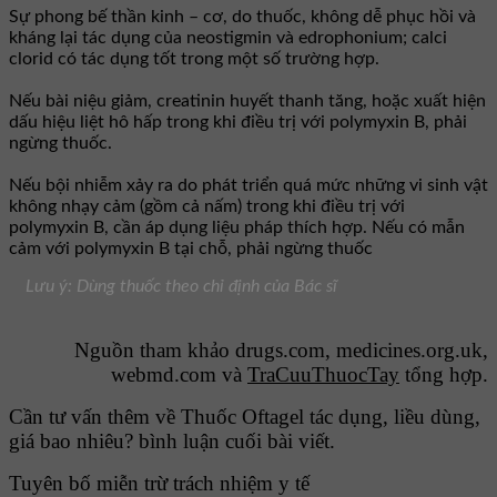
Sự phong bế thần kinh – cơ, do thuốc, không dễ phục hồi và
kháng lại tác dụng của neostigmin và edrophonium; calci
clorid có tác dụng tốt trong một số trường hợp.
Nếu bài niệu giảm, creatinin huyết thanh tăng, hoặc xuất hiện
dấu hiệu liệt hô hấp trong khi điều trị với polymyxin B, phải
ngừng thuốc.
Nếu bội nhiễm xảy ra do phát triển quá mức những vi sinh vật
không nhạy cảm (gồm cả nấm) trong khi điều trị với
polymyxin B, cần áp dụng liệu pháp thích hợp. Nếu có mẫn
cảm với polymyxin B tại chỗ, phải ngừng thuốc
Lưu ý: Dùng thuốc theo chỉ định của Bác sĩ
Nguồn tham khảo drugs.com, medicines.org.uk,
webmd.com và
TraCuuThuocTay
tổng hợp.
Cần tư vấn thêm về Thuốc Oftagel tác dụng, liều dùng,
giá bao nhiêu? bình luận cuối bài viết.
Tuyên bố miễn trừ trách nhiệm y tế