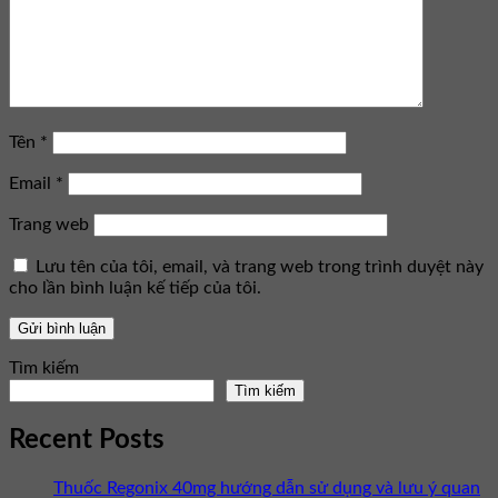
Tên
*
Email
*
Trang web
Lưu tên của tôi, email, và trang web trong trình duyệt này
cho lần bình luận kế tiếp của tôi.
Tìm kiếm
Tìm kiếm
Recent Posts
Thuốc Regonix 40mg hướng dẫn sử dụng và lưu ý quan