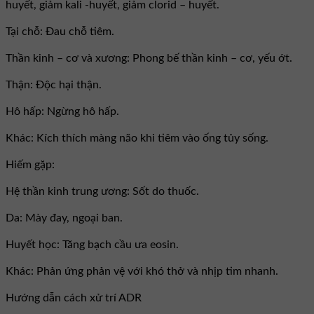
huyết, giảm kali -huyết, giảm clorid – huyết.
Tại chỗ: Ðau chỗ tiêm.
Thần kinh – cơ và xương: Phong bế thần kinh – cơ, yếu ớt.
Thận: Ðộc hại thận.
Hô hấp: Ngừng hô hấp.
Khác: Kích thích màng não khi tiêm vào ống tủy sống.
Hiếm gặp:
Hệ thần kinh trung ương: Sốt do thuốc.
Da: Mày đay, ngoại ban.
Huyết học: Tăng bạch cầu ưa eosin.
Khác: Phản ứng phản vệ với khó thở và nhịp tim nhanh.
Hướng dẫn cách xử trí ADR