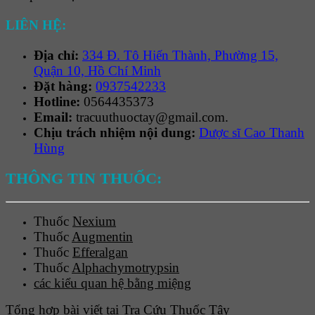
LIÊN HỆ:
Địa chỉ:
334 Đ. Tô Hiến Thành, Phường 15,
Quận 10, Hồ Chí Minh
Đặt hàng:
0937542233
Hotline:
0564435373
Email:
tracuuthuoctay@gmail.com.
Chịu trách nhiệm nội dung:
Dược sĩ Cao Thanh
Hùng
THÔNG TIN THUỐC:
Thuốc
Nexium
Thuốc
Augmentin
Thuốc
Efferalgan
Thuốc
Alphachymotrypsin
các kiểu quan hệ bằng miệng
Tổng hợp bài viết tại Tra Cứu Thuốc Tây