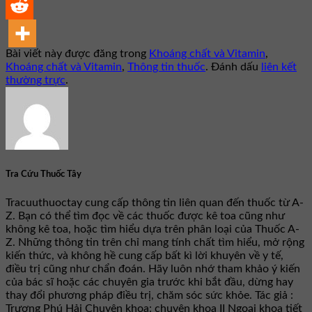
Bài viết này được đăng trong
Khoáng chất và Vitamin
,
Khoáng chất và Vitamin
,
Thông tin thuốc
. Đánh dấu
liên kết
thường trực
.
Tra Cứu Thuốc Tây
Tracuuthuoctay cung cấp thông tin liên quan đến thuốc từ A-
Z. Bạn có thể tìm đọc về các thuốc được kê toa cũng như
không kê toa, hoặc tìm hiểu dựa trên phân loại của Thuốc A-
Z. Những thông tin trên chỉ mang tính chất tìm hiểu, mở rộng
kiến thức, và không hề cung cấp bất kì lời khuyên về y tế,
điều trị cũng như chẩn đoán. Hãy luôn nhớ tham khảo ý kiến
của bác sĩ hoặc các chuyên gia trước khi bắt đầu, dừng hay
thay đổi phương pháp điều trị, chăm sóc sức khỏe. Tác giả :
Trương Phú Hải Chuyên khoa: chuyên khoa II Ngoại khoa tiết