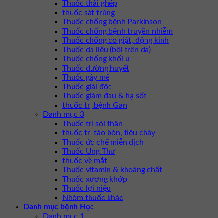
Thuốc thải ghép
thuốc sát trùng
Thuốc chống bệnh Parkinson
Thuốc chống bệnh truyền nhiễm
Thuốc chống co giật, động kinh
Thuốc da liễu (bôi trên da)
Thuốc chống khối u
Thuốc đường huyết
Thuốc gây mê
Thuốc giải độc
Thuốc giảm đau & hạ sốt
thuốc trị bệnh Gan
Danh mục 3
Thuốc trị sỏi thận
thuốc trị táo bón, tiêu chảy
Thuốc ức chế miễn dịch
Thuốc Ung Thư
thuốc về mắt
Thuốc vitamin & khoáng chất
Thuốc xương khớp
Thuốc lợi niệu
Nhóm thuốc khác
Danh mục bệnh Học
Danh mục 1