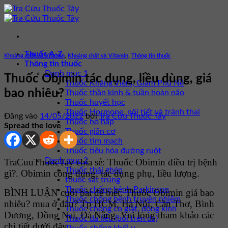
Bỏ
qua
nội
dung
Thuốc A-Z
Khoáng chất và Vitamin
,
Khoáng chất và Vitamin
,
Thông tin thuốc
Thông tin thuốc
Danh mục 1
Thuốc Obimin tác dụng, liều dùng, giá
Thuốc Kháng Viêm, Giảm Phù Nề
bao nhiêu?
Thuốc thần kinh & tuần hoàn não
Thuốc huyết học
Thuốc Hormone, nội tiết và tránh thai
Đăng vào
14/05/2022
bởi
Tra Cứu Thuốc Tây
Thuốc hô hấp
Spread the love
Thuốc giãn cơ
Thuốc tim mạch
Thuốc tiêu hóa đường ruột
Danh mục 2
TraCuuThuocTay chia sẻ: Thuốc Obimin điều trị bệnh
Thuốc thải ghép
gì?. Obimin công dụng, tác dụng phụ, liều lượng.
thuốc sát trùng
Thuốc chống bệnh Parkinson
BÌNH LUẬN cuối bài để biết: Thuốc Obimin giá bao
Thuốc chống bệnh truyền nhiễm
nhiêu? mua ở đâu? Tp HCM, Hà Nội, Cần Thơ, Bình
Thuốc chống co giật, động kinh
Dương, Đồng Nai, Đà Nẵng. Vui lòng tham khảo các
Thuốc da liễu (bôi trên da)
chi tiết dưới đây.