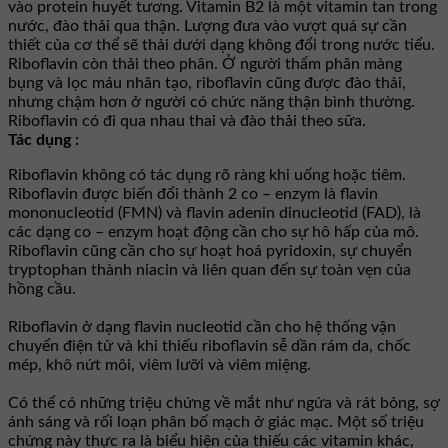
vào protein huyết tương. Vitamin B2 là một vitamin tan trong
nước, đào thải qua thận. Lượng đưa vào vượt quá sự cần
thiết của cơ thể sẽ thải dưới dạng không đổi trong nước tiểu.
Riboflavin còn thải theo phân. Ở người thẩm phân màng
bụng và lọc máu nhân tạo, riboflavin cũng được đào thải,
nhưng chậm hơn ở người có chức năng thận bình thường.
Riboflavin có đi qua nhau thai và đào thải theo sữa.
Tác dụng :
Riboflavin không có tác dụng rõ ràng khi uống hoặc tiêm.
Riboflavin được biến đổi thành 2 co – enzym là flavin
mononucleotid (FMN) và flavin adenin dinucleotid (FAD), là
các dạng co – enzym hoạt động cần cho sự hô hấp của mô.
Riboflavin cũng cần cho sự hoạt hoá pyridoxin, sự chuyển
tryptophan thành niacin và liên quan đến sự toàn vẹn của
hồng cầu.
Riboflavin ở dạng flavin nucleotid cần cho hệ thống vận
chuyển điện tử và khi thiếu riboflavin sễ dần rám da, chốc
mép, khô nứt môi, viêm lưỡi và viêm miệng.
Có thể có những triệu chứng về mắt như ngứa và rát bỏng, sợ
ánh sáng và rối loạn phân bố mạch ở giác mạc. Một số triệu
chứng này thực ra là biểu hiện của thiếu các vitamin khác,