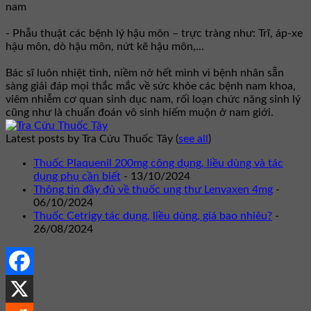
nam
- Phẫu thuật các bệnh lý hậu môn – trực tràng như: Trĩ, áp-xe
hậu môn, dò hậu môn, nứt kẽ hậu môn,...
Bác sĩ luôn nhiệt tình, niềm nở hết mình vì bệnh nhân sẵn
sàng giải đáp mọi thắc mắc về sức khỏe các bệnh nam khoa,
viêm nhiễm cơ quan sinh dục nam, rối loạn chức năng sinh lý
cũng như là chuẩn đoán vô sinh hiếm muộn ở nam giới.
Latest posts by Tra Cứu Thuốc Tây
(
see all
)
Thuốc Plaquenil 200mg công dụng, liều dùng và tác
dụng phụ cần biết
- 13/10/2024
Thông tin đầy đủ về thuốc ung thư Lenvaxen 4mg
-
06/10/2024
Thuốc Cetrigy tác dụng, liều dùng, giá bao nhiêu?
-
26/08/2024