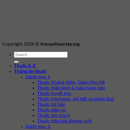
Copyright 2026 ©
tracuuthuoctay.org
Thuốc A-Z
Thông tin thuốc
Danh mục 1
Thuốc Kháng Viêm, Giảm Phù Nề
Thuốc thần kinh & tuần hoàn não
Thuốc huyết học
Thuốc Hormone, nội tiết và tránh thai
Thuốc hô hấp
Thuốc giãn cơ
Thuốc tim mạch
Thuốc tiêu hóa đường ruột
Danh mục 2