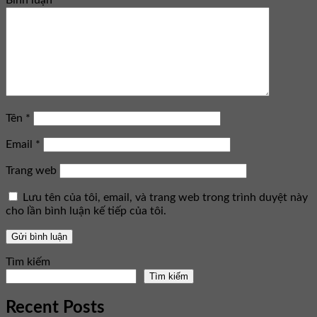
Bình luận
*
Tên
*
Email
*
Trang web
Lưu tên của tôi, email, và trang web trong trình duyệt này
cho lần bình luận kế tiếp của tôi.
Tìm kiếm
Tìm kiếm
Recent Posts