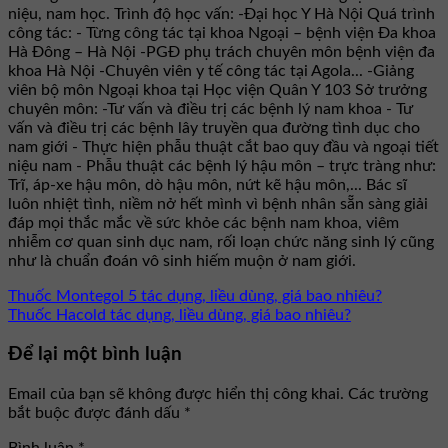
niệu, nam học. Trình độ học vấn: -Đại học Y Hà Nội Quá trình
công tác: - Từng công tác tại khoa Ngoại – bệnh viện Đa khoa
Hà Đông – Hà Nội -PGĐ phụ trách chuyên môn bệnh viện đa
khoa Hà Nội -Chuyên viên y tế công tác tại Agola... -Giảng
viên bộ môn Ngoại khoa tại Học viện Quân Y 103 Sở trưởng
chuyên môn: -Tư vấn và điều trị các bệnh lý nam khoa - Tư
vấn và điều trị các bệnh lây truyền qua đường tình dục cho
nam giới - Thực hiện phẫu thuật cắt bao quy đầu và ngoại tiết
niệu nam - Phẫu thuật các bệnh lý hậu môn – trực tràng như:
Trĩ, áp-xe hậu môn, dò hậu môn, nứt kẽ hậu môn,... Bác sĩ
luôn nhiệt tình, niềm nở hết mình vì bệnh nhân sẵn sàng giải
đáp mọi thắc mắc về sức khỏe các bệnh nam khoa, viêm
nhiễm cơ quan sinh dục nam, rối loạn chức năng sinh lý cũng
như là chuẩn đoán vô sinh hiếm muộn ở nam giới.
Thuốc Montegol 5 tác dụng, liều dùng, giá bao nhiêu?
Thuốc Hacold tác dụng, liều dùng, giá bao nhiêu?
Để lại một bình luận
Email của bạn sẽ không được hiển thị công khai.
Các trường
bắt buộc được đánh dấu
*