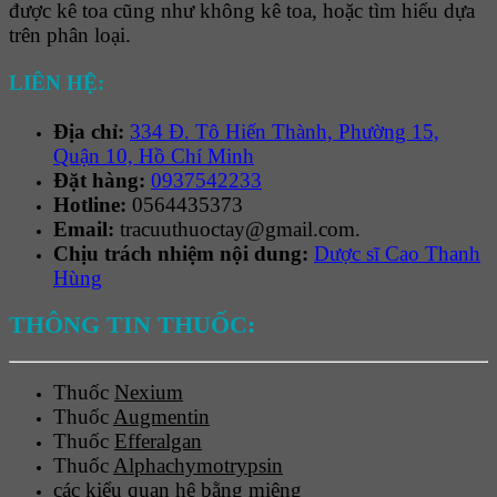
được kê toa cũng như không kê toa, hoặc tìm hiểu dựa
trên phân loại.
LIÊN HỆ:
Địa chỉ:
334 Đ. Tô Hiến Thành, Phường 15,
Quận 10, Hồ Chí Minh
Đặt hàng:
0937542233
Hotline:
0564435373
Email:
tracuuthuoctay@gmail.com.
Chịu trách nhiệm nội dung:
Dược sĩ Cao Thanh
Hùng
THÔNG TIN THUỐC:
Thuốc
Nexium
Thuốc
Augmentin
Thuốc
Efferalgan
Thuốc
Alphachymotrypsin
các kiểu quan hệ bằng miệng