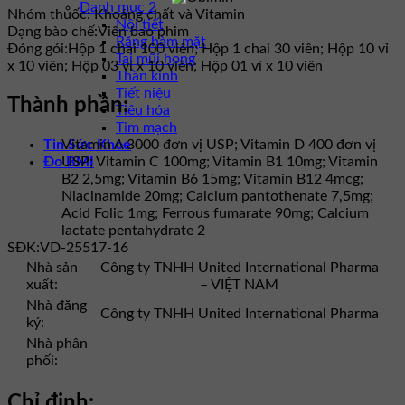
Danh mục 2
Nhóm thuốc:
Khoáng chất và Vitamin
Nội tiết
Dạng bào chế:
Viên bao phim
Răng hàm mặt
Đóng gói:
Hộp 1 chai 100 viên; Hộp 1 chai 30 viên; Hộp 10 vỉ
Tai mũi họng
x 10 viên; Hộp 03 vỉ x 10 viên; Hộp 01 vỉ x 10 viên
Thần kinh
Tiết niệu
Thành phần:
Tiêu hóa
Tim mạch
Tin Sức Khỏe
Vitamin A 3000 đơn vị USP; Vitamin D 400 đơn vị
Đo BMI
USP; Vitamin C 100mg; Vitamin B1 10mg; Vitamin
B2 2,5mg; Vitamin B6 15mg; Vitamin B12 4mcg;
Niacinamide 20mg; Calcium pantothenate 7,5mg;
Acid Folic 1mg; Ferrous fumarate 90mg; Calcium
lactate pentahydrate 2
SĐK:
VD-25517-16
Nhà sản
Công ty TNHH United International Pharma
xuất:
– VIỆT NAM
Nhà đăng
Công ty TNHH United International Pharma
ký:
Nhà phân
phối:
Chỉ định: