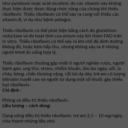
như pyridoxin hoặc acid nicotinic do các vitamin này không
thực hiện được được đúng chức năng của chúng khi thiếu
riboflavin. Thiếu riboflavin có thể xảy ra cùng với thiếu các
vitamin B, ví dụ như bệnh pellagra.
Thiếu riboflavin có thể phát hiện bằng cách đo glutathion
reductase và đo hoạt tính của enzym này khi thêm FAD trên
in vitro. Thiếu riboflavin có thể xảy ra khi chế độ dinh dưỡng
không đủ, hoặc kém hấp thu, nhưng không xảy ra ở những
người khoẻ ăn uống hợp lý.
Thiếu riboflavin thường gặp nhất ở người nghiện rượu, người
bệnh gan, ung thư, stress, nhiễm khuẩn, ốm lâu ngày, sốt, ỉa
chảy, bỏng, chấn thương nặng, cắt bỏ dạ dày, trẻ em có lượng
bilirubin huyết cao và người sử dụng một số thuốc gây thiếu
hụt riboflavin.
Chỉ định :
Phòng và điều trị thiếu riboflavin.
Liều lượng – cách dùng:
Dạng uống điều trị thiếu riboflavin: trẻ em 2,5 – 10 mg/ngày,
chia thành những liều nhỏ.