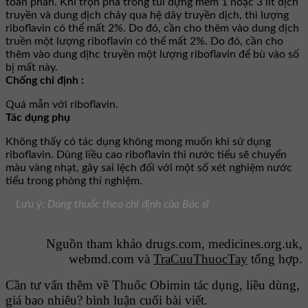
toàn phần. Khi trộn pha trong túi đựng mềm 1 hoặc 3 lít dịch
truyền và dung dịch chảy qua hệ dây truyền dịch, thì lượng
riboflavin có thể mất 2%. Do đó, cần cho thêm vào dung dịch
truền một lượng riboflavin có thể mất 2%. Do đó, cần cho
thêm vào dung dịhc truyền một lượng riboflavin để bù vào số
bị mất này.
Chống chỉ định :
Quá mẫn với riboflavin.
Tác dụng phụ
Không thấy có tác dụng không mong muốn khi sử dụng
riboflavin. Dùng liều cao riboflavin thì nước tiểu sẽ chuyển
màu vàng nhạt, gây sai lệch đối với một số xét nghiệm nước
tiểu trong phòng thí nghiệm.
Lưu ý: Dùng thuốc theo chỉ định của Bác sĩ
Nguồn tham khảo drugs.com, medicines.org.uk,
webmd.com và
TraCuuThuocTay
tổng hợp.
Cần tư vấn thêm về Thuốc Obimin tác dụng, liều dùng,
giá bao nhiêu? bình luận cuối bài viết.