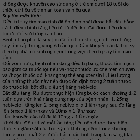
không được khuyến cáo sử dụng ở trẻ em dưới 18 tuổi do
thiếu dữ liệu về tính an toàn và hiệu quả.
Suy tim mãn tính:
Điều trị suy tim mạn tính đã ổn định phải được bắt đầu bằng
cách điều chỉnh tăng liều từ từ đến khi đạt được liều duy trì
tối ưu đối với từng cá nhân.
Bệnh nhân phải là suy tim đã ổn định không có triệu chứng
suy tim cấp trong vòng 6 tuần qua. Cần khuyến cáo là bác sỹ
điều trị phải có kinh nghiệm trong việc điều trị suy tim mạn
tính.
Đối với những bệnh nhân đang điều trị bằng thuốc tim mạch
bao gồm cả thuốc lợi tiểu và/hoặc thuốc ức chế men chuyển
và /hoặc thuốc đối kháng thụ thể angiotensin II, liều lượng
của những thuốc này nên được ổn định trong 2 tuần trước
đó trước khi bắt đầu điều trị bằng nebivolol.
Bắt đầu tăng liều được thực hiện từng bước cách khoảng 1-2
tuần dựa trên khả năng dung nạp của bệnh nhân: 1, 25mg
nebivolol, tăng lên 2, 5mg nebivolol x 1 lần/ngày, sau đó tăng
lên 5mg x 1 lần/ngày và 10mg x 1 lần/ngày.
Liều khuyến cáo tối đa là 10mg x 1 lần/ngày.
Khởi đầu điều trị và mỗi lần tăng liều nên được thực hiện
dưới sự giám sát của bác sỹ có kinh nghiệm trong khoảng
thời gian ít nhất 2 giờ để chắc chắn tình trạng lâm sàng (đặc