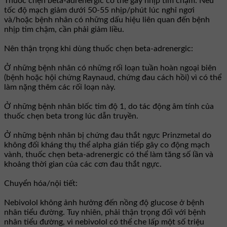
Thuốc chẹn beta-adrenergic có thể gây nhịp tim chậm: Nếu
tốc độ mạch giảm dưới 50-55 nhịp/phút lúc nghỉ ngơi
và/hoặc bệnh nhân có những dấu hiệu liên quan đến bệnh
nhịp tim chậm, cần phải giảm liều.
Nên thận trọng khi dùng thuốc chẹn beta-adrenergic:
Ở những bệnh nhân có những rối loạn tuần hoàn ngoại biên
(bệnh hoặc hội chứng Raynaud, chứng đau cách hồi) vì có thể
làm nặng thêm các rối loạn này.
Ở những bệnh nhân blốc tim độ 1, do tác động âm tính của
thuốc chẹn beta trong lúc dẫn truyền.
Ở những bệnh nhân bị chứng đau thắt ngực Prinzmetal do
không đối kháng thụ thể alpha gián tiếp gây co động mạch
vành, thuốc chẹn beta-adrenergic có thể làm tăng số lần và
khoảng thời gian của các cơn đau thắt ngực.
Chuyển hóa/nội tiết:
Nebivolol không ảnh hưởng đến nồng độ glucose ở bệnh
nhân tiểu đường. Tuy nhiên, phải thận trọng đối với bệnh
nhân tiểu đường, vì nebivolol có thể che lấp một số triệu