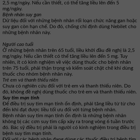
2,5 mg/ngày. Nếu cần thiết, có thể tăng liều lên đến 5
mg/ngày.
Bệnh nhân suy gan
Dữ liệu đối với những bệnh nhân rối loạn chức năng gan hoặc
suy gan còn hạn chế. Do đó, chống chỉ định dùng Nebilet cho
những bệnh nhân này.
Người cao tuổi
Ở những bệnh nhân trên 65 tuổi, liều khởi đầu đề nghị là 2,5
mg/ngày. Nếu cần thiết có thể tăng liều lên đến 5 mg. Tuy
nhiên, ít có kinh nghiệm về việc dùng thuốc cho bệnh nhân
trên 75 tuổi, phải thận trọng và kiểm soát chặt chẽ khi dùng
thuốc cho nhóm bệnh nhân này.
Trẻ em và thanh thiếu niên
Chưa có nghiên cứu đối với trẻ em và thanh thiếu niên. Do
đó, không đề nghị dùng thuốc cho trẻ em và thanh thiếu niên.
Suy tim mạn tính
Để điều trị suy tim mạn tính ổn định, phải tăng liều từ từ cho
đến khi đạt được liều tối ưu đối với từng bệnh nhân.
Bệnh nhân suy tim mạn tính ổn định là những bệnh nhân
không bị các cơn suy tim cấp xảy ra trong vòng 6 tuần trước
đó. Bác sỹ điều trị phải là người có kinh nghiệm trong điều trị
bệnh suy tim mạn tính.
Đối với các bệnh nhân đang dùng các thuốc điều trị bệnh tim