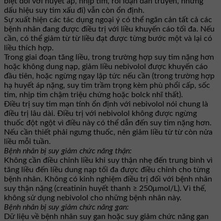
biệt đối với huyết áp, nhịp tim, rối loạn dẫn truyền, những
dấu hiệu suy tim xấu đi) vẫn còn ổn định.
Sự xuất hiện các tác dụng ngoại ý có thể ngăn cản tất cả các
bệnh nhân đang được điều trị với liều khuyến cáo tối đa. Nếu
cần, có thể giảm từ từ liều đạt được từng bước một và lại có
liều thích hợp.
Trong giai đoạn tăng liều, trong trường hợp suy tim nặng hơn
hoặc không dung nạp, giảm liều nebivolol được khuyến cáo
đầu tiên, hoặc ngừng ngay lập tức nếu cần (trong trường hợp
hạ huyết áp nặng, suy tim trầm trọng kèm phù phổi cấp, sốc
tim, nhịp tim chậm triệu chứng hoặc bolck nhĩ thất).
Điều trị suy tim mạn tính ổn định với nebivolol nói chung là
điều trị lâu dài. Điều trị với nebivolol không được ngừng
thuốc đột ngột vì điều này có thể dẫn đến suy tim nặng hơn.
Nếu cần thiết phải ngưng thuốc, nên giảm liều từ từ còn nửa
liều mỗi tuần.
Bệnh nhân bị suy giảm chức năng thận:
Không cần điều chỉnh liều khi suy thận nhẹ đến trung bình vì
tăng liều đến liều dung nạp tối đa được điều chỉnh cho từng
bệnh nhân. Không có kinh nghiệm điều trị đối với bệnh nhân
suy thận nặng (creatinin huyết thanh ≥ 250μmol/L). Vì thế,
không sử dụng nebivolol cho những bệnh nhân này.
Bệnh nhân bị suy giảm chức năng gan:
Dữ liệu về bệnh nhân suy gan hoặc suy giảm chức năng gan