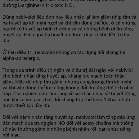
đường L-arginine/nitric oxid NO.
Dùng nebivolol liều đơn hay liều nhắc lại làm giảm nhịp tim và
hạ huyết áp khi nghỉ ngơi và khi vận động thể lực, ở cả những
người có huyết áp bình thường và cả những bệnh nhân tăng
huyết áp. Hiệu quả hạ huyết áp được duy trì khi điều trị lâu
dài.
Ở liều điều trị, nebivolol không có tác dụng đối kháng hệ
alpha-adrenergic.
Trong quá trình điều trị ngắn và điều trị dài ngày với nebivlol
cho bệnh nhân tăng huyết áp, kháng lực mạch toàn thân
giảm. Mặc dù nhịp tim giảm, nhưng cung lượng tim khi nghỉ
và khi vận động thể lực cũng không đổi do tăng thể tích nhát
bóp. Các nghiên cứu lâm sàng về sự khác nhau về huyết động
học khi so với các chất đối kháng thụ thể beta 1 khác chưa
được thiết lập đầy đủ.
Đối với bệnh nhân tăng huyết áp, nebivolol làm tăng đáp ứng
dãn mạch qua trung gian NO đối với acetylcholine mà thông
số này thường giảm ở những bệnh nhân rối loạn chức năng
nội mạc.