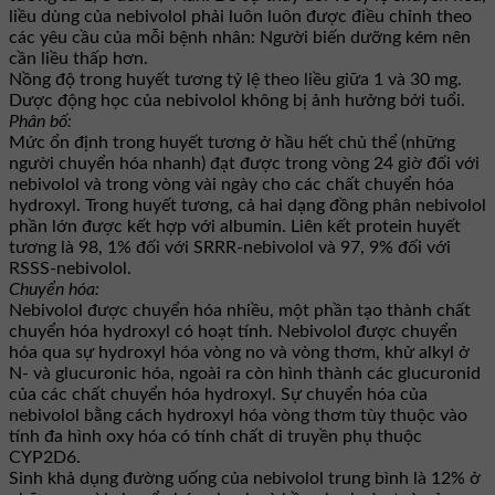
liều dùng của nebivolol phải luôn luôn được điều chỉnh theo
các yêu cầu của mỗi bệnh nhân: Người biến dưỡng kém nên
cần liều thấp hơn.
Nồng độ trong huyết tương tỷ lệ theo liều giữa 1 và 30 mg.
Dược động học của nebivolol không bị ảnh hưởng bởi tuổi.
Phân bố:
Mức ổn định trong huyết tương ở hầu hết chủ thể (những
người chuyển hóa nhanh) đạt được trong vòng 24 giờ đối với
nebivolol và trong vòng vài ngày cho các chất chuyển hóa
hydroxyl. Trong huyết tương, cả hai dạng đồng phân nebivolol
phần lớn được kết hợp với albumin. Liên kết protein huyết
tương là 98, 1% đối với SRRR-nebivolol và 97, 9% đối với
RSSS-nebivolol.
Chuyển hóa:
Nebivolol được chuyển hóa nhiều, một phần tạo thành chất
chuyển hóa hydroxyl có hoạt tính. Nebivolol được chuyển
hóa qua sự hydroxyl hóa vòng no và vòng thơm, khử alkyl ở
N- và glucuronic hóa, ngoài ra còn hình thành các glucuronid
của các chất chuyển hóa hydroxyl. Sự chuyển hóa của
nebivolol bằng cách hydroxyl hóa vòng thơm tùy thuộc vào
tính đa hình oxy hóa có tính chất di truyền phụ thuộc
CYP2D6.
Sinh khả dụng đường uống của nebivolol trung bình là 12% ở