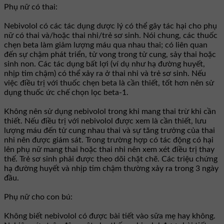
Phụ nữ có thai:
Nebivolol có các tác dụng dược lý có thể gây tác hại cho phụ
nữ có thai và/hoặc thai nhi/trẻ sơ sinh. Nói chung, các thuốc
chẹn beta làm giảm lượng máu qua nhau thai; có liên quan
đến sự chậm phát triển, tử vong trong tử cung, sảy thai hoặc
sinh non. Các tác dụng bất lợi (ví dụ như hạ đường huyết,
nhịp tim chậm) có thể xảy ra ở thai nhi và trẻ sơ sinh. Nếu
việc điều trị với thuốc chẹn beta là cần thiết, tốt hơn nên sử
dụng thuốc ức chế chọn lọc beta-1.
Không nên sử dụng nebivolol trong khi mang thai trừ khi cần
thiết. Nếu điều trị với nebivolol được xem là cần thiết, lưu
lượng máu đến tử cung nhau thai và sự tăng trưởng của thai
nhi nên được giám sát. Trong trường hợp có tác động có hại
lên phụ nữ mang thai hoặc thai nhi nên xem xét điều trị thay
thế. Trẻ sơ sinh phải được theo dõi chặt chẽ. Các triệu chứng
hạ đường huyết và nhịp tim chậm thường xảy ra trong 3 ngày
đầu.
Phụ nữ cho con bú:
Không biết nebivolol có được bài tiết vào sữa mẹ hay không.