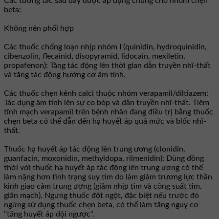
Các tương tác sau đây được áp dụng chung cho nhóm chẹn
beta:
Không nên phối hợp
Các thuốc chống loạn nhịp nhóm I (quinidin, hydroquinidin,
cibenzolin, flecainid, disopyramid, lidocain, mexiletin,
propafenon): Tăng tác động lên thời gian dẫn truyền nhĩ-thất
và tăng tác động hướng cơ âm tính.
Các thuốc chẹn kênh calci thuộc nhóm verapamil/diltiazem:
Tác dụng âm tính lên sự co bóp và dẫn truyền nhĩ-thất. Tiêm
tĩnh mạch verapamil trên bệnh nhân đang điều trị bằng thuốc
chẹn beta có thể dẫn đến hạ huyết áp quá mức và blốc nhĩ-
thất.
Thuốc hạ huyết áp tác động lên trung ương (clonidin,
guanfacin, moxonidin, methyldopa, rilmenidin): Dùng đồng
thời với thuốc hạ huyết áp tác động lên trung ương có thể
làm nặng hơn tình trạng suy tim do làm giảm trương lực thần
kinh giao cảm trung ương (giảm nhịp tim và công suất tim,
giãn mạch). Ngưng thuốc đột ngột, đặc biệt nếu trước đó
ngừng sử dụng thuốc chẹn beta, có thể làm tăng nguy cơ
‘‘tăng huyết áp dội ngược“.