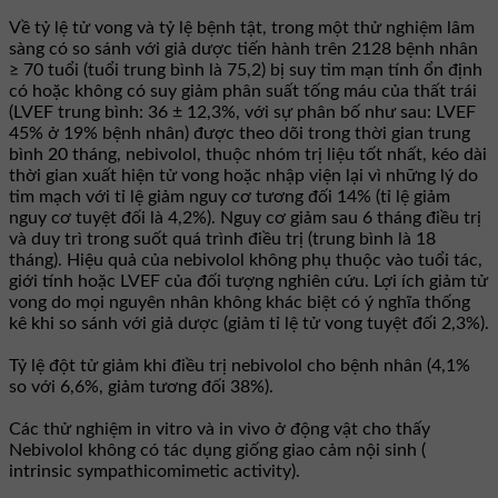
Về tỷ lệ tử vong và tỷ lệ bệnh tật, trong một thử nghiệm lâm
sàng có so sánh với giả dược tiến hành trên 2128 bệnh nhân
≥ 70 tuổi (tuổi trung bình là 75,2) bị suy tim mạn tính ổn định
có hoặc không có suy giảm phân suất tống máu của thất trái
(LVEF trung bình: 36 ± 12,3%, với sự phân bố như sau: LVEF
45% ở 19% bệnh nhân) được theo dõi trong thời gian trung
bình 20 tháng, nebivolol, thuộc nhóm trị liệu tốt nhất, kéo dài
thời gian xuất hiện tử vong hoặc nhập viện lại vì những lý do
tim mạch với tỉ lệ giảm nguy cơ tương đối 14% (tỉ lệ giảm
nguy cơ tuyệt đối là 4,2%). Nguy cơ giảm sau 6 tháng điều trị
và duy trì trong suốt quá trình điều trị (trung bình là 18
tháng). Hiệu quả của nebivolol không phụ thuộc vào tuổi tác,
giới tính hoặc LVEF của đối tượng nghiên cứu. Lợi ích giảm tử
vong do mọi nguyên nhân không khác biệt có ý nghĩa thống
kê khi so sánh với giả dược (giảm tỉ lệ tử vong tuyệt đối 2,3%).
Tỷ lệ đột tử giảm khi điều trị nebivolol cho bệnh nhân (4,1%
so với 6,6%, giảm tương đối 38%).
Các thử nghiệm in vitro và in vivo ở động vật cho thấy
Nebivolol không có tác dụng giống giao cảm nội sinh (
intrinsic sympathicomimetic activity).