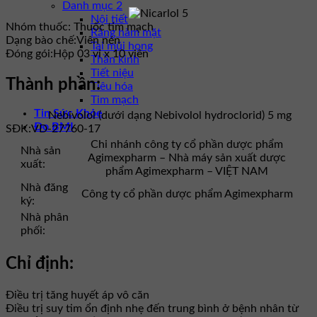
Danh mục 2
Nội tiết
Nhóm thuốc:
Thuốc tim mạch
Răng hàm mặt
Dạng bào chế:
Viên nén
Tai mũi họng
Đóng gói:
Hộp 03 vỉ x 10 viên
Thần kinh
Tiết niệu
Thành phần:
Tiêu hóa
Tim mạch
Tin Sức Khỏe
Nebivolol (dưới dạng Nebivolol hydroclorid) 5 mg
Đo BMI
SĐK:
VD-27760-17
Chi nhánh công ty cổ phần dược phẩm
Nhà sản
Agimexpharm – Nhà máy sản xuất dược
xuất:
phẩm Agimexpharm – VIỆT NAM
Nhà đăng
Công ty cổ phần dược phẩm Agimexpharm
ký:
Nhà phân
phối:
Chỉ định:
Điều trị tăng huyết áp vô căn
Điều trị suy tim ổn định nhẹ đến trung bình ở bệnh nhân từ