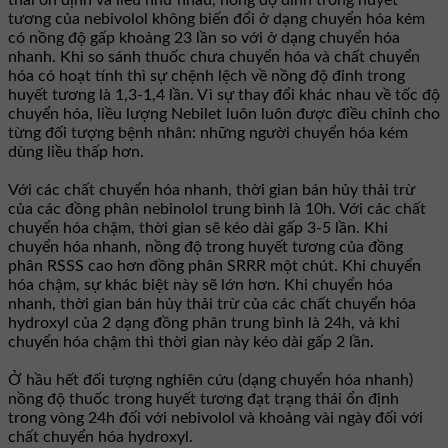
thái ổn định và liều như nhau, nồng độ đỉnh trong huyết
tương của nebivolol không biến đổi ở dạng chuyển hóa kém
có nồng độ gấp khoảng 23 lần so với ở dạng chuyển hóa
nhanh. Khi so sánh thuốc chưa chuyển hóa và chất chuyển
hóa có hoạt tính thì sự chệnh lệch về nồng độ đỉnh trong
huyết tương là 1,3-1,4 lần. Vì sự thay đổi khác nhau về tốc độ
chuyển hóa, liều lượng Nebilet luôn luôn được điều chỉnh cho
từng đối tượng bệnh nhân: những người chuyển hóa kém
dùng liều thấp hơn.
Với các chất chuyển hóa nhanh, thời gian bán hủy thải trừ
của các đồng phân nebinolol trung bình là 10h. Với các chất
chuyển hóa chậm, thời gian sẽ kéo dài gấp 3-5 lần. Khi
chuyển hóa nhanh, nồng độ trong huyết tương của đồng
phân RSSS cao hơn đồng phân SRRR một chút. Khi chuyển
hóa chậm, sự khác biệt này sẽ lớn hơn. Khi chuyển hóa
nhanh, thời gian bán hủy thải trừ của các chất chuyển hóa
hydroxyl của 2 dạng đồng phân trung bình là 24h, và khi
chuyển hóa chậm thì thời gian này kéo dài gấp 2 lần.
Ở hầu hết đối tượng nghiên cứu (dạng chuyển hóa nhanh)
nồng độ thuốc trong huyết tương đạt trạng thái ổn định
trong vòng 24h đối với nebivolol và khoảng vài ngày đối với
chất chuyển hóa hydroxyl.