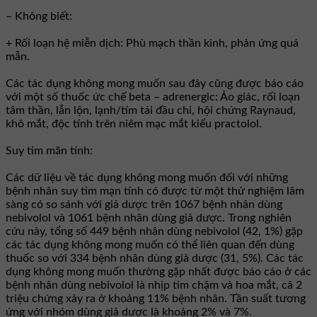
– Không biết:
+ Rối loạn hệ miễn dịch: Phù mạch thần kinh, phản ứng quá
mẫn.
Các tác dụng không mong muốn sau đây cũng được báo cáo
với một số thuốc ức chế beta – adrenergic: Ảo giác, rối loạn
tâm thần, lẫn lộn, lạnh/tím tái đầu chi, hội chứng Raynaud,
khô mắt, độc tính trên niêm mạc mắt kiểu practolol.
Suy tim mãn tính:
Các dữ liệu về tác dụng không mong muốn đối với những
bệnh nhân suy tim mạn tính có được từ một thử nghiệm lâm
sàng có so sánh với giả dược trên 1067 bệnh nhân dùng
nebivolol và 1061 bệnh nhân dùng giả dược. Trong nghiên
cứu này, tổng số 449 bệnh nhân dùng nebivolol (42, 1%) gặp
các tác dụng không mong muốn có thể liên quan đến dùng
thuốc so với 334 bệnh nhân dùng giả dược (31, 5%). Các tác
dụng không mong muốn thường gặp nhất được báo cáo ở các
bệnh nhân dùng nebivolol là nhịp tim chậm và hoa mắt, cả 2
triệu chứng xảy ra ở khoảng 11% bệnh nhân. Tần suất tương
ứng với nhóm dùng giả dược là khoảng 2% và 7%.