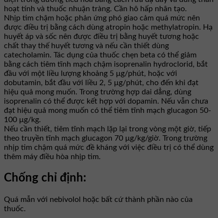
hoạt tính và thuốc nhuận tràng. Cần hô hấp nhân tạo.
Nhịp tim chậm hoặc phản ứng phó giao cảm quá mức nên
được điều trị bằng cách dùng atropin hoặc methylatropin. Hạ
huyết áp và sốc nên được điều trị bằng huyết tương hoặc
chất thay thế huyết tương và nếu cần thiết dùng
catecholamin. Tác dụng của thuốc chẹn beta có thể giảm
bằng cách tiêm tĩnh mạch chậm isoprenalin hydroclorid, bắt
đầu với một liều lượng khoảng 5 µg/phút, hoặc với
dobutamin, bắt đầu với liều 2, 5 µg/phút, cho đến khi đạt
hiệu quả mong muốn. Trong trường hợp dai dẳng, dùng
isoprenalin có thể được kết hợp với dopamin. Nếu vẫn chưa
đạt hiệu quả mong muốn có thể tiêm tĩnh mạch glucagon 50-
100 µg/kg.
Nếu cần thiết, tiêm tĩnh mạch lặp lại trong vòng một giờ, tiếp
theo truyền tĩnh mạch glucagon 70 µg/kg/giờ. Trong trường
nhịp tim chậm quá mức đề kháng với việc điều trị có thể dùng
thêm máy điều hòa nhịp tim.
Chống chỉ định:
Quá mẫn với nebivolol hoặc bất cứ thành phần nào của
thuốc.