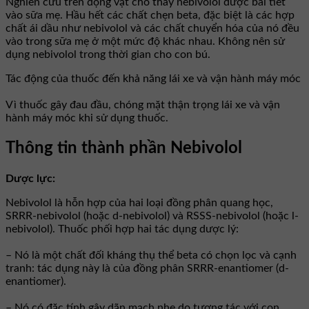
Nghiên cứu trên động vật cho thấy nebivolol được bài tiết
vào sữa mẹ. Hầu hết các chất chẹn beta, đặc biệt là các hợp
chất ái dầu như nebivolol và các chất chuyển hóa của nó đều
vào trong sữa mẹ ở một mức độ khác nhau. Không nên sử
dụng nebivolol trong thời gian cho con bú.
Tác động của thuốc đến khả năng lái xe và vận hành máy móc
Vì thuốc gây đau đầu, chóng mặt thận trọng lái xe và vận
hành máy móc khi sử dụng thuốc.
Thông tin thành phần Nebivolol
Dược lực:
Nebivolol là hỗn hợp của hai loại đồng phân quang học,
SRRR-nebivolol (hoặc d-nebivolol) và RSSS-nebivolol (hoặc l-
nebivolol). Thuốc phối hợp hai tác dụng dược lý:
– Nó là một chất đối kháng thụ thể beta có chọn lọc và cạnh
tranh: tác dụng này là của đồng phân SRRR-enantiomer (d-
enantiomer).
– Nó có đặc tính gây dãn mạch nhẹ do tương tác với con