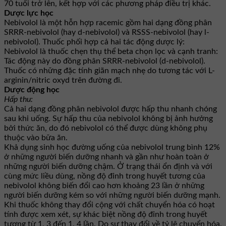
70 tuổi trở lên, kết hợp với các phương pháp điều trị khác.
Dược lực học
Nebivolol là một hỗn hợp racemic gồm hai dạng đồng phân
SRRR-nebivolol (hay d-nebivolol) và RSSS-nebivolol (hay l-
nebivolol). Thuốc phối hợp cả hai tác động dược lý:
Nebivolol là thuốc chẹn thụ thể beta chọn lọc và cạnh tranh:
Tác động này do đồng phân SRRR-nebivolol (d-nebivolol).
Thuốc có những đặc tính giãn mạch nhẹ do tương tác với L-
arginin/nitric oxyd trên đường đi.
Dược động học
Hấp thu:
Cả hai dạng đồng phân nebivolol được hấp thu nhanh chóng
sau khi uống. Sự hấp thu của nebivolol không bị ảnh hưởng
bởi thức ăn, do đó nebivolol có thể được dùng không phụ
thuộc vào bữa ăn.
Khả dụng sinh học đường uống của nebivolol trung bình 12%
ở những người biến dưỡng nhanh và gần như hoàn toàn ở
những người biến dưỡng chậm. Ở trạng thái ổn định và với
cùng mức liều dùng, nồng độ đỉnh trong huyết tương của
nebivolol không biến đổi cao hơn khoảng 23 lần ở những
người biến dưỡng kém so với những người biến dưỡng mạnh.
Khi thuốc không thay đổi cộng với chất chuyển hóa có hoạt
tính được xem xét, sự khác biệt nồng độ đỉnh trong huyết
tương từ 1, 3 đến 1, 4 lần. Do sự thay đổi về tỷ lệ chuyển hóa,