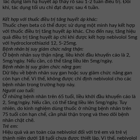
Tác dụng làm hạ huyết áp thấy rõ sau 1-2 tuần điều trị. Đôi
khi, tác dụng tối ưu chỉ đạt được sau 4 tuần.
Kết hợp với thuốc điều trị tăng huyết áp khác:
Thuốc chẹn beta có thể được sử dụng một mình hay kết hợp
với thuốc điều trị tăng huyết áp khác. Cho đến nay, tăng hiệu
quả điều trị tăng huyết áp chỉ khi được kết hợp nebivolol 5mg
với hydroclorothiazid 12, 5-25mg.
Bệnh nhân bị suy giảm chức năng thận:
Ở bệnh nhân suy thận nặng, liều khởi đầu khuyến cáo là 2,
5mg/ngày. Nếu cần, có thể tăng liều lên 5mg/ngày.
Bệnh nhân bị suy giảm chức năng gan:
Dữ liệu về bệnh nhân suy gan hoặc suy giảm chức năng gan
còn hạn chế. Vì thế, không được chỉ định nebivolol cho các
bệnh nhân trong trường hợp này.
Người cao tuổi:
Ở những bệnh nhân trên 65 tuổi, liều khởi đầu khuyến cáo là
2, 5mg/ngày. Nếu cần, có thể tăng liều lên 5mg/ngày. Tuy
nhiên, do kinh nghiệm dùng thuốc ở những bệnh nhân trên
75 tuổi còn hạn chế, cần phải thận trọng và theo dõi bệnh
nhân chặt chẽ.
Trẻ em:
Hiệu quả và an toàn của nebivolol đối với trẻ em và trẻ vị
thành niên dưới 18 tuổi chưa được thiết lập. Vì thế, nebivolol