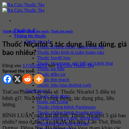
Bỏ
qua
nội
dung
Thuốc A-Z
Thông tin thuốc
,
Thuốc tim mạch
,
Thuốc tim mạch
Thông tin thuốc
Danh mục 1
Thuốc Nicarlol 5 tác dụng, liều dùng, giá
Thuốc Kháng Viêm, Giảm Phù Nề
bao nhiêu?
Thuốc thần kinh & tuần hoàn não
Thuốc huyết học
Thuốc Hormone, nội tiết và tránh thai
Đăng vào
17/05/2022
bởi
Tra Cứu Thuốc Tây
Thuốc hô hấp
Spread the love
Thuốc giãn cơ
Thuốc tim mạch
Thuốc tiêu hóa đường ruột
Danh mục 2
TraCuuThuocTay chia sẻ: Thuốc Nicarlol 5 điều trị
Thuốc thải ghép
bệnh gì?. Nicarlol 5 công dụng, tác dụng phụ, liều
thuốc sát trùng
lượng.
Thuốc chống bệnh Parkinson
Thuốc chống bệnh truyền nhiễm
BÌNH LUẬN cuối bài để biết: Thuốc Nicarlol 5 giá bao
Thuốc chống co giật, động kinh
nhiêu? mua ở đâu? Tp HCM, Hà Nội, Cần Thơ, Bình
Thuốc da liễu (bôi trên da)
Dương, Đồng Nai, Đà Nẵng. Vui lòng tham khảo các