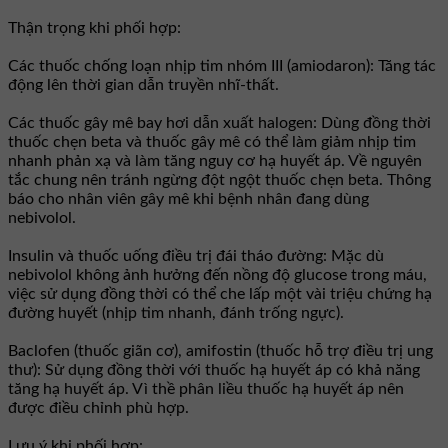
Thận trọng khi phối hợp:
Các thuốc chống loạn nhịp tim nhóm III (amiodaron): Tăng tác
động lên thời gian dẫn truyền nhĩ-thất.
Các thuốc gây mê bay hơi dẫn xuất halogen: Dùng đồng thời
thuốc chẹn beta và thuốc gây mê có thể làm giảm nhịp tim
nhanh phản xạ và làm tăng nguy cơ hạ huyết áp. Về nguyên
tắc chung nên tránh ngừng đột ngột thuốc chẹn beta. Thông
báo cho nhân viên gây mê khi bệnh nhân đang dùng
nebivolol.
Insulin và thuốc uống điều trị đái tháo đường: Mặc dù
nebivolol không ảnh hưởng đến nồng độ glucose trong máu,
việc sử dụng đồng thời có thể che lấp một vài triệu chứng hạ
đường huyết (nhịp tim nhanh, đánh trống ngực).
Baclofen (thuốc giãn cơ), amifostin (thuốc hỗ trợ điều trị ung
thư): Sử dụng đồng thời với thuốc hạ huyết áp có khả năng
tăng hạ huyết áp. Vì thề phân liều thuốc hạ huyết áp nên
được điều chỉnh phù hợp.
Lưu ý khi phối hợp: