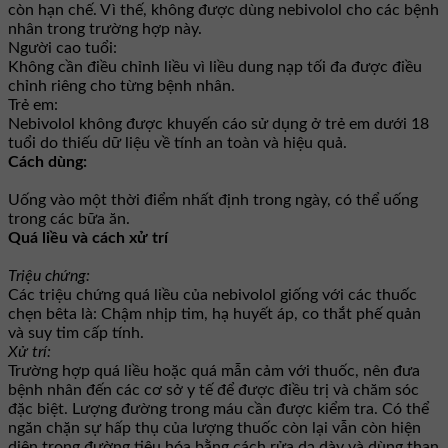
còn hạn chế. Vì thế, không được dùng nebivolol cho các bệnh
nhân trong trường hợp này.
Người cao tuổi:
Không cần điều chỉnh liều vì liều dung nạp tối đa được điều
chỉnh riêng cho từng bệnh nhân.
Trẻ em:
Nebivolol không được khuyến cáo sử dụng ở trẻ em dưới 18
tuổi do thiếu dữ liệu về tính an toàn và hiệu quả.
Cách dùng:
Uống vào một thời điểm nhất định trong ngày, có thể uống
trong các bữa ăn.
Quá liều và cách xử trí
Triệu chứng:
Các triệu chứng quá liều của nebivolol giống với các thuốc
chẹn bêta là: Chậm nhịp tim, hạ huyết áp, co thắt phế quản
và suy tim cấp tính.
Xử trí:
Trường hợp quá liều hoặc quá mẫn cảm với thuốc, nên đưa
bệnh nhân đến các cơ sở y tế để được điều trị và chăm sóc
đặc biệt. Lượng đường trong máu cần được kiểm tra. Có thể
ngăn chặn sự hấp thụ của lượng thuốc còn lại vẫn còn hiện
diện trong đường tiêu hóa bằng cách rửa dạ dày và dùng than