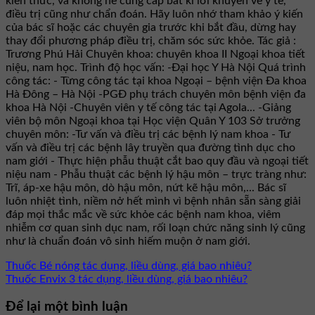
kiến thức, và không hề cung cấp bất kì lời khuyên về y tế,
điều trị cũng như chẩn đoán. Hãy luôn nhớ tham khảo ý kiến
của bác sĩ hoặc các chuyên gia trước khi bắt đầu, dừng hay
thay đổi phương pháp điều trị, chăm sóc sức khỏe. Tác giả :
Trương Phú Hải Chuyên khoa: chuyên khoa II Ngoại khoa tiết
niệu, nam học. Trình độ học vấn: -Đại học Y Hà Nội Quá trình
công tác: - Từng công tác tại khoa Ngoại – bệnh viện Đa khoa
Hà Đông – Hà Nội -PGĐ phụ trách chuyên môn bệnh viện đa
khoa Hà Nội -Chuyên viên y tế công tác tại Agola... -Giảng
viên bộ môn Ngoại khoa tại Học viện Quân Y 103 Sở trưởng
chuyên môn: -Tư vấn và điều trị các bệnh lý nam khoa - Tư
vấn và điều trị các bệnh lây truyền qua đường tình dục cho
nam giới - Thực hiện phẫu thuật cắt bao quy đầu và ngoại tiết
niệu nam - Phẫu thuật các bệnh lý hậu môn – trực tràng như:
Trĩ, áp-xe hậu môn, dò hậu môn, nứt kẽ hậu môn,... Bác sĩ
luôn nhiệt tình, niềm nở hết mình vì bệnh nhân sẵn sàng giải
đáp mọi thắc mắc về sức khỏe các bệnh nam khoa, viêm
nhiễm cơ quan sinh dục nam, rối loạn chức năng sinh lý cũng
như là chuẩn đoán vô sinh hiếm muộn ở nam giới.
Thuốc Bé nóng tác dụng, liều dùng, giá bao nhiêu?
Thuốc Envix 3 tác dụng, liều dùng, giá bao nhiêu?
Để lại một bình luận