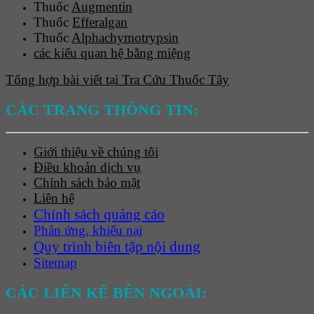
Thuốc
Augmentin
Thuốc
Efferalgan
Thuốc
Alphachymotrypsin
các kiểu quan hệ bằng miệng
Tổng hợp bài viết tại Tra Cứu Thuốc Tây
CÁC TRANG THÔNG TIN:
Giới thiệu về chúng tôi
Điều khoản dịch vụ
Chính sách bảo mật
Liên hệ
Chính sách quảng cáo
Phản ứng, khiếu nại
Quy trình biên tập nội dung
Sitemap
CÁC LIÊN KẾ BÊN NGOÀI: