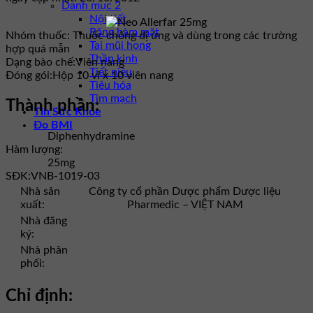
Danh mục 2
Nội tiết
Răng hàm mặt
Nhóm thuốc:
Thuốc chống dị ứng và dùng trong các trường
Tai mũi họng
hợp quá mẫn
Thần kinh
Dạng bào chế:
Viên nang
Tiết niệu
Đóng gói:
Hộp 10 vỉ x 10 viên nang
Tiêu hóa
Tim mạch
Thành phần:
Tin Sức Khỏe
Đo BMI
Diphenhydramine
Hàm lượng:
25mg
SĐK:
VNB-1019-03
Nhà sản
Công ty cổ phần Dược phẩm Dược liệu
xuất:
Pharmedic – VIỆT NAM
Nhà đăng
ký:
Nhà phân
phối:
Chỉ định: