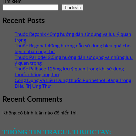
Tìm kiếm
Tìm kiếm
Recent Posts
Thuốc Regonix 40mg hướng dẫn sử dụng và lưu ý quan
trọng
Thuốc Regonat 40mg hướng dẫn sử dụng hiệu quả cho
bệnh nhân ung thư
Thuốc Parlodel 2.5mg hướng dẫn sử dụng và những lưu
ý quan trọng
Thuốc Palbace 125mg lưu ý quan trọng khi sử dụng
thuốc chống ung thư
Công Dụng Và Liều Dùng thuốc Purinethol 50mg Trong
Điều Trị Ung Thư
Recent Comments
Không có bình luận nào để hiển thị.
THÔNG TIN TRACUUTHUOCTAY: