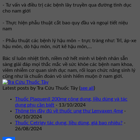
- Tư vấn và điều trị các bệnh lây truyền qua đường tình dục
cho nam giới
- Thực hiện phẫu thuật cắt bao quy đầu và ngoại tiết niệu
nam
- Phẫu thuật các bệnh lý hậu môn – trực tràng như: Trĩ, áp-xe
hậu môn, dò hậu môn, nứt kẽ hậu môn,...
Bác sĩ luôn nhiệt tình, niềm nở hết mình vì bệnh nhân sẵn
sàng giải đáp mọi thắc mắc về sức khỏe các bệnh nam khoa,
viêm nhiễm cơ quan sinh dục nam, rối loạn chức năng sinh lý
cũng như là chuẩn đoán vô sinh hiếm muộn ở nam giới.
Latest posts by Tra Cứu Thuốc Tây
(
see all
)
Thuốc Plaquenil 200mg công dụng, liều dùng và tác
dụng phụ cần biết
- 13/10/2024
Thông tin đầy đủ về thuốc ung thư Lenvaxen 4mg
-
06/10/2024
Thuốc Cetrigy tác dụng, liều dùng, giá bao nhiêu?
-
26/08/2024