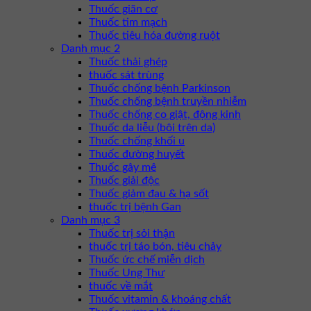
Thuốc giãn cơ
Thuốc tim mạch
Thuốc tiêu hóa đường ruột
Danh mục 2
Thuốc thải ghép
thuốc sát trùng
Thuốc chống bệnh Parkinson
Thuốc chống bệnh truyền nhiễm
Thuốc chống co giật, động kinh
Thuốc da liễu (bôi trên da)
Thuốc chống khối u
Thuốc đường huyết
Thuốc gây mê
Thuốc giải độc
Thuốc giảm đau & hạ sốt
thuốc trị bệnh Gan
Danh mục 3
Thuốc trị sỏi thận
thuốc trị táo bón, tiêu chảy
Thuốc ức chế miễn dịch
Thuốc Ung Thư
thuốc về mắt
Thuốc vitamin & khoáng chất