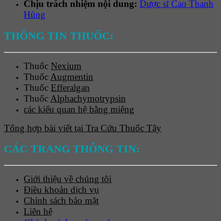
Chịu trách nhiệm nội dung:
Dược sĩ Cao Thanh
Hùng
THÔNG TIN THUỐC:
Thuốc
Nexium
Thuốc
Augmentin
Thuốc
Efferalgan
Thuốc
Alphachymotrypsin
các kiểu quan hệ bằng miệng
Tổng hợp bài viết tại Tra Cứu Thuốc Tây
CÁC TRANG THÔNG TIN:
Giới thiệu về chúng tôi
Điều khoản dịch vụ
Chính sách bảo mật
Liên hệ