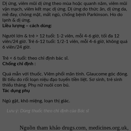
Dị ứng, viêm mũi dị ứng theo mùa hoặc quanh năm, viêm mũi
vận mạch, viêm kết mạc dị ứng. Dị ứng do thức ăn, dị ứng da,
mề đay, chóng mặt, mất ngủ, chống bệnh Parkinson. Ho do
lạnh & dị ứng.
Liều lượng – cách dùng:
Người lớn & trẻ > 12 tuổi: 1-2 viên, mỗi 4-6 giờ, tối đa 12
viên/24 giờ. Trẻ 6-12 tuổi: 1/2-1 viên, mỗi 4-6 giờ, không quá
6 viên/24 giờ.
Trẻ < 6 tuổi: theo chỉ định bác sĩ.
Chống chỉ định :
Quá mẫn với thuốc. Viêm phổi mãn tính. Glaucome góc đóng.
Bí tiểu do rối loạn niệu đạo tuyến tiền liệt. Sơ sinh, trẻ sinh
thiếu tháng. Phụ nữ nuôi con bú.
Tác dụng phụ
Ngủ gật, khô miệng, loạn thị giác.
Lưu ý: Dùng thuốc theo chỉ định của Bác sĩ
Nguồn tham khảo drugs.com, medicines.org.uk,