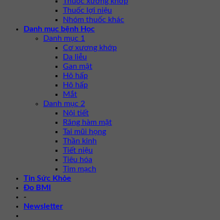
Thuốc xương khớp
Thuốc lợi niệu
Nhóm thuốc khác
Danh mục bệnh Học
Danh mục 1
Cơ xương khớp
Da liễu
Gan mật
Hô hấp
Hô hấp
Mắt
Danh mục 2
Nội tiết
Răng hàm mặt
Tai mũi họng
Thần kinh
Tiết niệu
Tiêu hóa
Tim mạch
Tin Sức Khỏe
Đo BMI
-
Newsletter