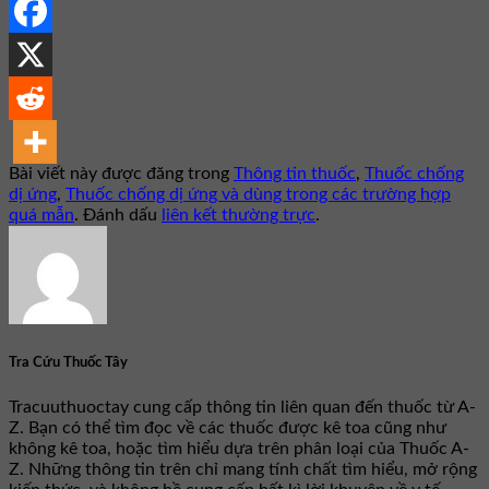
Bài viết này được đăng trong
Thông tin thuốc
,
Thuốc chống
dị ứng
,
Thuốc chống dị ứng và dùng trong các trường hợp
quá mẫn
. Đánh dấu
liên kết thường trực
.
Tra Cứu Thuốc Tây
Tracuuthuoctay cung cấp thông tin liên quan đến thuốc từ A-
Z. Bạn có thể tìm đọc về các thuốc được kê toa cũng như
không kê toa, hoặc tìm hiểu dựa trên phân loại của Thuốc A-
Z. Những thông tin trên chỉ mang tính chất tìm hiểu, mở rộng