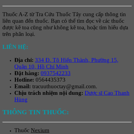
Thuốc A-Z từ Tra Cứu Thuốc Tây cung cấp thông tin
liên quan đến thuốc. Bạn có thể tìm đọc về các thuốc
được kê toa cũng như không kê toa, hoặc tìm hiểu dựa
trên phân loại.
LIÊN HỆ:
Địa chỉ:
334 Đ. Tô Hiến Thành, Phường 15,
Quận 10, Hồ Chí Minh
Đặt hàng:
0937542233
Hotline:
0564435373
Email:
tracuuthuoctay@gmail.com.
Chịu trách nhiệm nội dung:
Dược sĩ Cao Thanh
Hùng
THÔNG TIN THUỐC:
Thuốc
Nexium