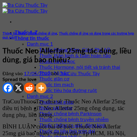
Bỏ
qua
nội
dung
Thuốc A-Z
Thông tin thuốc
,
Thuốc chống dị ứng
,
Thuốc chống dị ứng và dùng trong các trường hợp
quá mẫn
Thông tin thuốc
Danh mục 1
Thuốc Kháng Viêm, Giảm Phù Nề
Thuốc Neo Allerfar 25mg tác dụng, liều
Thuốc thần kinh & tuần hoàn não
dùng, giá bao nhiêu?
Thuốc huyết học
Thuốc Hormone, nội tiết và tránh thai
Thuốc hô hấp
Đăng vào
17/05/2022
bởi
Tra Cứu Thuốc Tây
Thuốc giãn cơ
Spread the love
Thuốc tim mạch
Thuốc tiêu hóa đường ruột
Danh mục 2
TraCuuThuocTay chia sẻ: Thuốc Neo Allerfar 25mg
Thuốc thải ghép
điều trị bệnh gì?. Neo Allerfar 25mg công dụng, tác
thuốc sát trùng
Thuốc chống bệnh Parkinson
dụng phụ, liều lượng.
Thuốc chống bệnh truyền nhiễm
Thuốc chống co giật, động kinh
BÌNH LUẬN cuối bài để biết: Thuốc Neo Allerfar
Thuốc da liễu (bôi trên da)
25mg giá bao nhiêu? mua ở đâu? Tp HCM, Hà Nội,