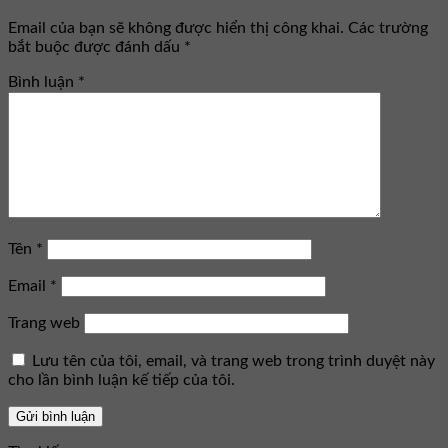
Email của bạn sẽ không được hiển thị công khai.
Các trường
bắt buộc được đánh dấu
*
Bình luận
*
Tên
*
Email
*
Trang web
Lưu tên của tôi, email, và trang web trong trình duyệt này
cho lần bình luận kế tiếp của tôi.