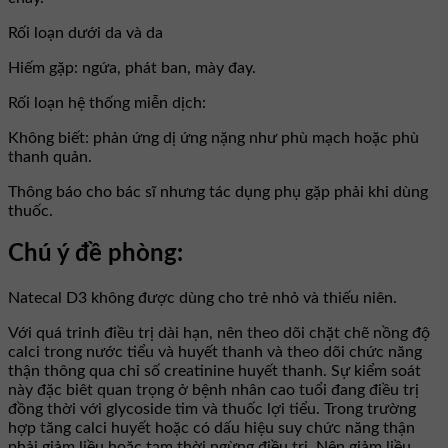
Rối loạn dưới da và da
Hiếm gặp: ngứa, phát ban, mày đay.
Rối loạn hệ thống miễn dịch:
Không biết: phản ứng dị ứng nặng như phù mạch hoặc phù
thanh quản.
Thông báo cho bác sĩ nhưng tác dụng phụ gặp phải khi dùng
thuốc.
Chú ý đề phòng:
Natecal D3 không được dùng cho trẻ nhỏ và thiếu niên.
Với quá trinh điều trị dài hạn, nên theo dõi chặt chẽ nồng độ
calci trong nước tiểu và huyết thanh và theo dõi chức năng
thận thông qua chỉ số creatinine huyết thanh. Sự kiểm soát
này đặc biêt quan trọng ở bệnh nhân cao tuổi đang điều trị
đồng thời với glycoside tim và thuốc lợi tiểu. Trong trường
hợp tăng calci huyết hoặc có dấu hiệu suy chức năng thận
phải giảm liều hoặc tạm thời ngừng điều trị. Nên giảm liều