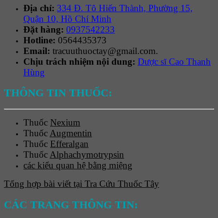
Địa chỉ:
334 Đ. Tô Hiến Thành, Phường 15,
Quận 10, Hồ Chí Minh
Đặt hàng:
0937542233
Hotline:
0564435373
Email:
tracuuthuoctay@gmail.com.
Chịu trách nhiệm nội dung:
Dược sĩ Cao Thanh
Hùng
THÔNG TIN THUỐC:
Thuốc
Nexium
Thuốc
Augmentin
Thuốc
Efferalgan
Thuốc
Alphachymotrypsin
các kiểu quan hệ bằng miệng
Tổng hợp bài viết tại Tra Cứu Thuốc Tây
CÁC TRANG THÔNG TIN: