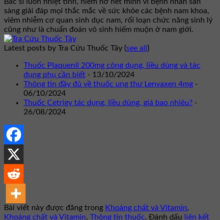
Bác sĩ luôn nhiệt tình, niềm nở hết mình vì bệnh nhân sẵn
sàng giải đáp mọi thắc mắc về sức khỏe các bệnh nam khoa,
viêm nhiễm cơ quan sinh dục nam, rối loạn chức năng sinh lý
cũng như là chuẩn đoán vô sinh hiếm muộn ở nam giới.
Latest posts by Tra Cứu Thuốc Tây
(
see all
)
Thuốc Plaquenil 200mg công dụng, liều dùng và tác
dụng phụ cần biết
- 13/10/2024
Thông tin đầy đủ về thuốc ung thư Lenvaxen 4mg
-
06/10/2024
Thuốc Cetrigy tác dụng, liều dùng, giá bao nhiêu?
-
26/08/2024
Bài viết này được đăng trong
Khoáng chất và Vitamin
,
Khoáng chất và Vitamin
,
Thông tin thuốc
. Đánh dấu
liên kết