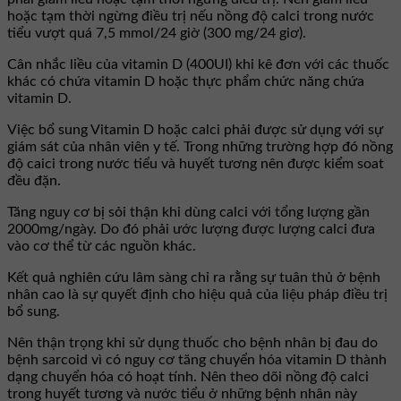
hoặc tạm thời ngừng điều trị nếu nồng độ calci trong nước
tiểu vượt quá 7,5 mmol/24 giờ (300 mg/24 giơ).
Cân nhắc liều của vitamin D (400UI) khi kê đơn với các thuốc
khác có chứa vitamin D hoặc thực phẩm chức năng chứa
vitamin D.
Việc bổ sung Vitamin D hoặc calci phải được sử dụng với sự
giám sát của nhân viên y tế. Trong những trường hợp đó nồng
độ caici trong nước tiểu và huyết tương nên được kiểm soat
đều đặn.
Tăng nguy cơ bị sỏi thận khi dùng calci với tổng lượng gần
2000mg/ngày. Do đó phải ước lượng được lượng calci đưa
vào cơ thể từ các nguồn khác.
Kết quả nghiên cứu lâm sàng chỉ ra rằng sự tuân thủ ở bệnh
nhân cao là sự quyết định cho hiệu quả của liệu pháp điều trị
bổ sung.
Nên thận trọng khi sử dụng thuốc cho bệnh nhân bị đau do
bệnh sarcoid vì có nguy cơ tăng chuyển hóa vitamin D thành
dạng chuyển hóa có hoạt tính. Nên theo dõi nồng độ calci
trong huyết tương và nước tiểu ở những bệnh nhân này