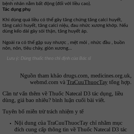
bệnh nhân nằm bất động (đối với liều cao).
Tác dụng phụ
Khi dùng quá liều có thể gây tăng chứng tăng calci huyết,
tăng calci huyết, tăng calci niệu, đau nhức xương khớp. Nếu
dùng kếo dài gây sỏi thận, tăng huyết áp.
Ngoài ra có thể gặp suy nhược , mệt mỏi , nhức đầu , buồn
nôn, nôn, tiêu chảy, giòn xương…
Lưu ý: Dùng thuốc theo chỉ định của Bác sĩ
Nguồn tham khảo drugs.com, medicines.org.uk,
webmd.com và
TraCuuThuocTay
tổng hợp.
Cần tư vấn thêm về Thuốc Natecal D3 tác dụng, liều
dùng, giá bao nhiêu? bình luận cuối bài viết.
Tuyên bố miễn trừ trách nhiệm y tế
Nội dung của TraCuuThuocTay chỉ nhằm mục
đích cung cấp thông tin về Thuốc Natecal D3 tác