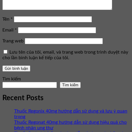
Tên
*
Email
*
Trang web
Lưu tên của tôi, email, và trang web trong trình duyệt này
cho lần bình luận kế tiếp của tôi.
Tìm kiếm
Tìm kiếm
Recent Posts
Thuốc Regonix 40mg hướng dẫn sử dụng và lưu ý quan
trọng
Thuốc Regonat 40mg hướng dẫn sử dụng hiệu quả cho
bệnh nhân ung thư