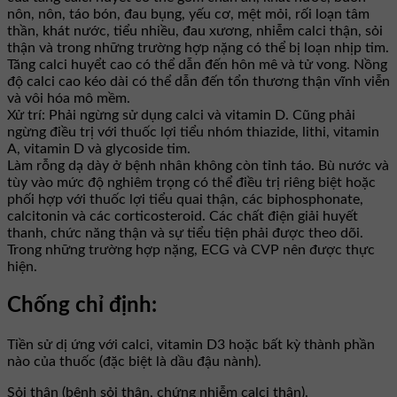
nôn, nôn, táo bón, đau bụng, yếu cơ, mệt mỏi, rối loạn tâm
thần, khát nước, tiểu nhiều, đau xương, nhiễm calci thận, sỏi
thận và trong những trường hợp nặng có thể bị loạn nhịp tim.
Tăng calci huyểt cao có thể dẫn đến hôn mê và tử vong. Nồng
độ calci cao kéo dài có thể dẫn đến tổn thương thận vĩnh viễn
và vôi hóa mô mềm.
Xử trí: Phải ngừng sử dụng calci và vitamin D. Cũng phải
ngừng điều trị với thuốc lợi tiểu nhóm thiazide, lithi, vitamin
A, vitamin D và glycoside tim.
Làm rỗng dạ dày ở bệnh nhân không còn tỉnh táo. Bù nước và
tùy vào mức độ nghiêm trọng có thể điều trị riêng biệt hoặc
phối hợp với thuốc lợi tiểu quai thận, các biphosphonate,
calcitonin và các corticosteroid. Các chất điện giải huyết
thanh, chức năng thận và sự tiểu tiện phải được theo dõi.
Trong những trường hợp nặng, ECG và CVP nên được thực
hiện.
Chống chỉ định:
Tiền sử dị ứng với calci, vitamin D3 hoặc bất kỳ thành phần
nào của thuốc (đặc biệt là dầu đậu nành).
Sỏi thận (bệnh sỏi thận, chứng nhiễm calci thận).