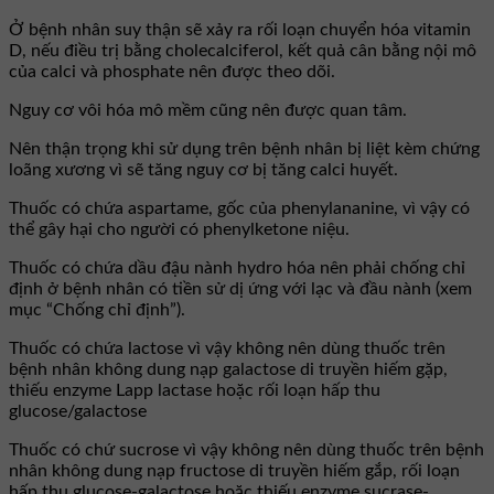
Ở bệnh nhân suy thận sẽ xảy ra rối loạn chuyển hóa vitamin
D, nếu điều trị bằng cholecalciferol, kết quả cân bằng nội mô
của calci và phosphate nên được theo dõi.
Nguy cơ vôi hóa mô mềm cũng nên được quan tâm.
Nên thận trọng khi sử dụng trên bệnh nhân bị liệt kèm chứng
loãng xương vì sẽ tăng nguy cơ bị tăng calci huyết.
Thuốc có chứa aspartame, gốc của phenylananine, vì vậy có
thể gây hại cho người có phenylketone niệu.
Thuốc có chứa dầu đậu nành hydro hóa nên phải chống chỉ
định ở bệnh nhân có tiền sử dị ứng với lạc và đầu nành (xem
mục “Chống chỉ định”).
Thuốc có chứa lactose vì vậy không nên dùng thuốc trên
bệnh nhân không dung nạp galactose di truyền hiếm gặp,
thiếu enzyme Lapp lactase hoặc rối loạn hấp thu
glucose/galactose
Thuốc có chứ sucrose vì vậy không nên dùng thuốc trên bệnh
nhân không dung nạp fructose di truyền hiếm gắp, rối loạn
hấp thu glucose-galactose hoặc thiếu enzyme sucrase-