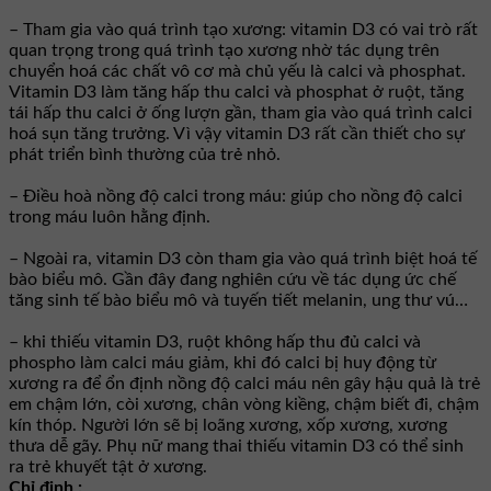
– Tham gia vào quá trình tạo xương: vitamin D3 có vai trò rất
quan trọng trong quá trình tạo xương nhờ tác dụng trên
chuyển hoá các chất vô cơ mà chủ yếu là calci và phosphat.
Vitamin D3 làm tăng hấp thu calci và phosphat ở ruột, tăng
tái hấp thu calci ở ống lượn gần, tham gia vào quá trình calci
hoá sụn tăng trưởng. Vì vậy vitamin D3 rất cần thiết cho sự
phát triển bình thường của trẻ nhỏ.
– Điều hoà nồng độ calci trong máu: giúp cho nồng độ calci
trong máu luôn hằng định.
– Ngoài ra, vitamin D3 còn tham gia vào quá trình biệt hoá tế
bào biểu mô. Gần đây đang nghiên cứu về tác dụng ức chế
tăng sinh tế bào biểu mô và tuyến tiết melanin, ung thư vú…
– khi thiếu vitamin D3, ruột không hấp thu đủ calci và
phospho làm calci máu giảm, khi đó calci bị huy động từ
xương ra để ổn định nồng độ calci máu nên gây hậu quả là trẻ
em chậm lớn, còi xương, chân vòng kiềng, chậm biết đi, chậm
kín thóp. Người lớn sẽ bị loãng xương, xốp xương, xương
thưa dễ gãy. Phụ nữ mang thai thiếu vitamin D3 có thể sinh
ra trẻ khuyết tật ở xương.
Chỉ định :