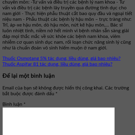
chuyên môn: -Tư vấn và điều trị các bệnh lý nam khoa - Tư
vấn và điều trị các bệnh lây truyền qua đường tình dục cho
nam giới - Thực hiện phẫu thuật cắt bao quy đầu và ngoại tiết
niệu nam - Phẫu thuật các bệnh lý hậu môn – trực tràng như:
Trĩ, áp-xe hậu môn, dò hậu môn, nứt kẽ hậu môn,... Bác sĩ
luôn nhiệt tình, niềm nở hết mình vì bệnh nhân sẵn sàng giải
đáp mọi thắc mắc về sức khỏe các bệnh nam khoa, viêm
nhiễm cơ quan sinh dục nam, rối loạn chức năng sinh lý cũng
như là chuẩn đoán vô sinh hiếm muộn ở nam giới.
Thuốc Osmotang 5% tác dụng, liều dùng, giá bao nhiêu?
Thuốc Aspifar 81 tác dụng, liều dùng, giá bao nhiêu?
Để lại một bình luận
Email của bạn sẽ không được hiển thị công khai.
Các trường
bắt buộc được đánh dấu
*
Bình luận
*