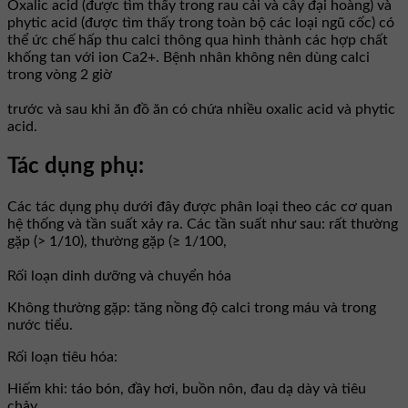
Oxalic acid (được tìm thấy trong rau cải và cây đại hoàng) và
phytic acid (được tìm thấy trong toàn bộ các loại ngũ cốc) có
thể ức chế hấp thu calci thông qua hình thành các hợp chất
khống tan với ion Ca2+. Bệnh nhân không nên dùng calci
trong vòng 2 giờ
trước và sau khi ăn đồ ăn có chứa nhiều oxalic acid và phytic
acid.
Tác dụng phụ:
Các tác dụng phụ dưới đây được phân loại theo các cơ quan
hệ thống và tần suất xảy ra. Các tần suất như sau: rất thường
gặp (> 1/10), thường gặp (≥ 1/100,
Rối loạn dinh dưỡng và chuyển hóa
Không thường gặp: tăng nồng độ calci trong máu và trong
nước tiểu.
Rối loạn tiêu hóa:
Hiếm khi: táo bón, đầy hơi, buồn nôn, đau dạ dày và tiêu
chảy.