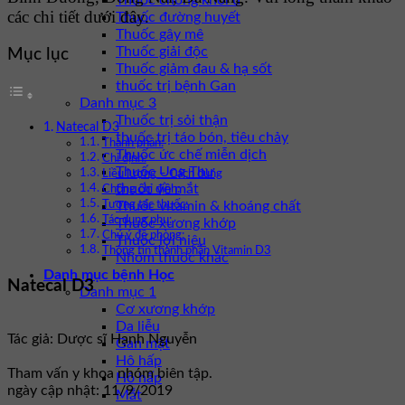
Thuốc chống khối u
các chi tiết dưới đây.
Thuốc đường huyết
Thuốc gây mê
Thuốc giải độc
Mục lục
Thuốc giảm đau & hạ sốt
thuốc trị bệnh Gan
Danh mục 3
Thuốc trị sỏi thận
Natecal D3
thuốc trị táo bón, tiêu chảy
Thành phần:
Thuốc ức chế miễn dịch
Chỉ định:
Thuốc Ung Thư
Liều lượng – Cách dùng
thuốc về mắt
Chống chỉ định:
Thuốc vitamin & khoáng chất
Tương tác thuốc:
Tác dụng phụ:
Thuốc xương khớp
Chú ý đề phòng:
Thuốc lợi niệu
Thông tin thành phần Vitamin D3
Nhóm thuốc khác
Danh mục bệnh Học
Natecal D3
Danh mục 1
Cơ xương khớp
Da liễu
Tác giả: Dược sĩ Hạnh Nguyễn
Gan mật
Hô hấp
Tham vấn y khoa nhóm biên tập.
Hô hấp
ngày cập nhật: 11/9/2019
Mắt