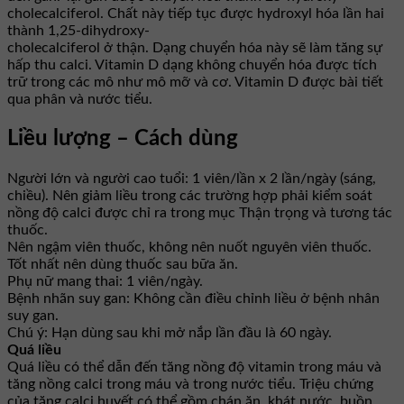
cholecalciferol. Chất này tiếp tục được hydroxyl hóa lần hai
thành 1,25-dihydroxy-
cholecalciferol ở thận. Dạng chuyển hóa này sẽ làm tăng sự
hấp thu calci. Vitamin D dạng không chuyển hóa được tích
trữ trong các mô như mô mỡ và cơ. Vitamin D được bài tiết
qua phân và nước tiểu.
Liều lượng – Cách dùng
Người lớn và người cao tuổi: 1 viên/lần x 2 lần/ngày (sáng,
chiều). Nên giảm liều trong các trường hợp phải kiểm soát
nồng độ calci được chỉ ra trong mục Thận trọng và tương tác
thuốc.
Nên ngậm viên thuốc, không nên nuốt nguyên viên thuốc.
Tốt nhất nên dùng thuốc sau bữa ăn.
Phụ nữ mang thai: 1 viên/ngày.
Bệnh nhãn suy gan: Không cần điều chỉnh liều ở bệnh nhân
suy gan.
Chú ý: Hạn dùng sau khi mở nắp lần đầu là 60 ngày.
Quá liều
Quá liều có thể dẫn đến tăng nồng độ vitamin trong máu và
tăng nồng calci trong máu và trong nước tiểu. Triệu chứng
của tăng calci huyết có thể gồm chán ăn, khát nước, buồn