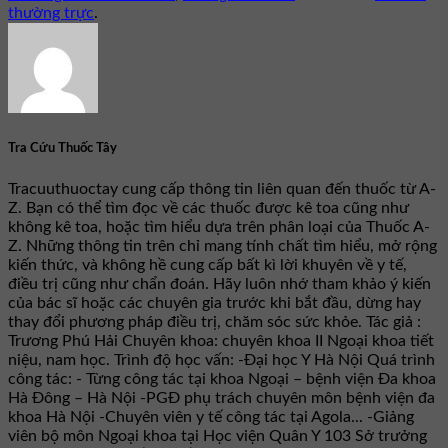
thường trực
.
Tra Cứu Thuốc Tây
Tracuuthuoctay cung cấp thông tin liên quan đến thuốc từ A-
Z. Bạn có thể tìm đọc về các thuốc được kê toa cũng như
không kê toa, hoặc tìm hiểu dựa trên phân loại của Thuốc A-
Z. Những thông tin trên chỉ mang tính chất tìm hiểu, mở rộng
kiến thức, và không hề cung cấp bất kì lời khuyên về y tế,
điều trị cũng như chẩn đoán. Hãy luôn nhớ tham khảo ý kiến
của bác sĩ hoặc các chuyên gia trước khi bắt đầu, dừng hay
thay đổi phương pháp điều trị, chăm sóc sức khỏe. Tác giả :
Trương Phú Hải Chuyên khoa: chuyên khoa II Ngoại khoa tiết
niệu, nam học. Trình độ học vấn: -Đại học Y Hà Nội Quá trình
công tác: - Từng công tác tại khoa Ngoại – bệnh viện Đa khoa
Hà Đông – Hà Nội -PGĐ phụ trách chuyên môn bệnh viện đa
khoa Hà Nội -Chuyên viên y tế công tác tại Agola... -Giảng
viên bộ môn Ngoại khoa tại Học viện Quân Y 103 Sở trưởng