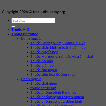
Copyright 2026 ©
tracuuthuoctay.org
Thuốc A-Z
Thông tin thuốc
Danh mục 1
Thuốc Kháng Viêm, Giảm Phù Nề
Thuốc thần kinh & tuần hoàn não
Thuốc huyết học
Thuốc Hormone, nội tiết và tránh thai
Thuốc hô hấp
Thuốc giãn cơ
Thuốc tim mạch
Thuốc tiêu hóa đường ruột
Danh mục 2
Thuốc thải ghép
thuốc sát trùng
Thuốc chống bệnh Parkinson
Thuốc chống bệnh truyền nhiễm
Thuốc chống co giật, động kinh