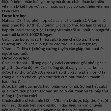
hiệu ở bệnh nhân loãng xương mà được chẩn đoán là thiếu
vitamin D kết hợp với calci hoặc có nguy cơ cao thiếu vitamin
D và calci.
Dược lực học
Natecal D3 là sự phối hợp của calci và vitamin D. Vitamin D
giúp phục hồi sự thiếu vitamin D của cơ thể. Nó làm tăng sự
hấp thu calci trong ruột. Lượng vitamin tối ưu nhất cho người
cao tuổi là 500-1000UI/ngày.
Calci giúp bổ sung sự thiếu calci trong chế độ ăn. Thông
thường nhu cầu calci ơ người cao tuổi là 1500mg/ngày.
Vitamin D điều trị chứng cường tuyến cận giáp thứ phát ở
người cao tuổi.
Dược động học
Calci carbonat – Trong dạ dày, calci carbonat giải phóng calci
phụ thuộc vào độ pH. Calci uống dưới dạng calci carbonat
được hấp thu từ 20-30% và sự hấp thu xảy ra phần lớn ơ tá
tràng qua cơ chế chuyên chơ tích cực phu thuộc vitamin D
bao hòa. Calci
được bài tiết qua nươc tiểu, phân và mồ hôi. Sự bài tiết calci
qua nước tiểu phụ thuộc vào sự lọc ở cầu thận và tái hấp thu
ở ống thận của calci.
Cholecalciferol (vitamin D3) – Vitamin D được hấp thu ở ruột
non, sau đó gắn kết với d-globulin đặc hiệu và vận chuyển
đến gan. Tại gan được chuyển hóa thành 25-hydroxy-