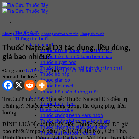
Bỏ
qua
nội
dung
Thuốc A-Z
Khoáng chất và Vitamin
,
Khoáng chất và Vitamin
,
Thông tin thuốc
Thông tin thuốc
Danh mục 1
Thuốc Natecal D3 tác dụng, liều dùng,
Thuốc Kháng Viêm, Giảm Phù Nề
giá bao nhiêu?
Thuốc thần kinh & tuần hoàn não
Thuốc huyết học
Thuốc Hormone, nội tiết và tránh thai
Đăng vào
07/05/2022
bởi
Tra Cứu Thuốc Tây
Thuốc hô hấp
Spread the love
Thuốc giãn cơ
Thuốc tim mạch
Thuốc tiêu hóa đường ruột
Danh mục 2
TraCuuThuocTay chia sẻ: Thuốc Natecal D3 điều trị
Thuốc thải ghép
bệnh gì?. Natecal D3 công dụng, tác dụng phụ, liều
thuốc sát trùng
lượng.
Thuốc chống bệnh Parkinson
Thuốc chống bệnh truyền nhiễm
BÌNH LUẬN cuối bài để biết: Thuốc Natecal D3 giá
Thuốc chống co giật, động kinh
bao nhiêu? mua ở đâu? Tp HCM, Hà Nội, Cần Thơ,
Thuốc da liễu (bôi trên da)
Bình Dương, Đồng Nai, Đà Nẵng. Vui lòng tham khảo