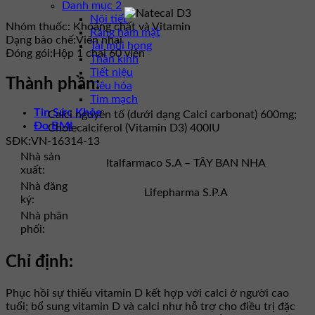
Danh mục 2
Nội tiết
Nhóm thuốc:
Khoáng chất và Vitamin
Răng hàm mặt
Dạng bào chế:
Viên nhai
Tai mũi họng
Đóng gói:
Hộp 1 chai 60 viên
Thần kinh
Tiết niệu
Thành phần:
Tiêu hóa
Tim mạch
Tin Sức Khỏe
Calci nguyên tố (dưới dạng Calci carbonat) 600mg;
Đo BMI
Cholecalciferol (Vitamin D3) 400IU
SĐK:
VN-16314-13
Nhà sản
Italfarmaco S.A – TÂY BAN NHA
xuất:
Nhà đăng
Lifepharma S.P.A
ký:
Nhà phân
phối:
Chỉ định:
Phục hồi sự thiếu vitamin D kết hợp với calci ở người cao
tuổi; bổ sung vitamin D và calci như hỗ trợ cho điều trị đặc