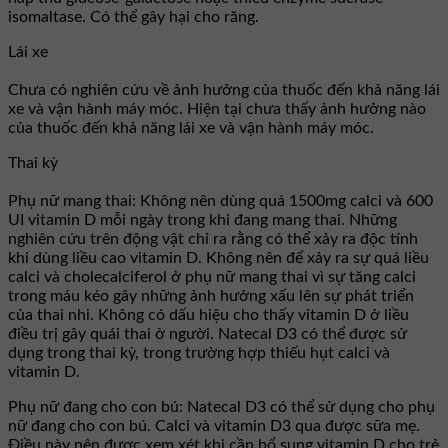
isomaltase. Có thể gây hại cho răng.
Lái xe
Chưa có nghiên cứu về ảnh hưởng của thuốc đến khả năng lái
xe và vận hành máy móc. Hiện tại chưa thấy ảnh hưởng nào
của thuốc đến khả năng lái xe và vận hành máy móc.
Thai kỳ
Phụ nữ mang thai: Không nên dùng quá 1500mg calci và 600
UI vitamin D mỗi ngày trong khi đang mang thai. Những
nghiên cứu trên động vật chỉ ra rằng có thể xảy ra độc tính
khi dùng liều cao vitamin D. Không nên để xảy ra sự quá liều
calci và cholecalciferol ở phụ nữ mang thai vì sự tăng calci
trong máu kéo gây những ảnh hưởng xấu lên sự phát triển
của thai nhi. Không có dấu hiệu cho thấy vitamin D ở liều
điều trị gây quái thai ở người. Natecal D3 có thể được sử
dụng trong thai kỳ, trong trường hợp thiếu hụt calci và
vitamin D.
Phụ nữ đang cho con bú: Natecal D3 có thể sử dụng cho phụ
nữ đang cho con bú. Calci và vitamin D3 qua được sữa mẹ.
Điều này nên được xem xét khi cần bổ sung vitamin D cho trẻ