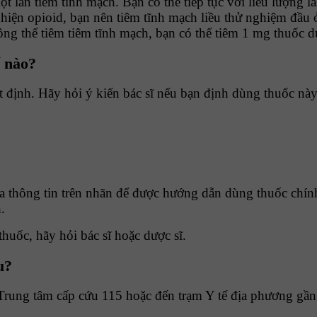
t lần tiêm tĩnh mạch. Bạn có thể tiếp tục với liều lượng 
 nghiện opioid, bạn nên tiêm tĩnh mạch liều thử nghiệm đ
ông thể tiêm tiêm tĩnh mạch, bạn có thể tiêm 1 mg thuốc d
ế nào?
định. Hãy hỏi ý kiến bác sĩ nếu bạn định dùng thuốc này 
ra thông tin trên nhãn để được hướng dẫn dùng thuốc chín
.
huốc, hãy hỏi bác sĩ hoặc dược sĩ.
u?
Trung tâm cấp cứu 115 hoặc đến trạm Y tế địa phương gần