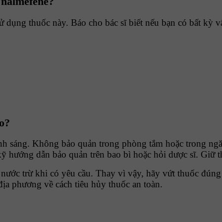
 nalmefene?
 dụng thuốc này. Báo cho bác sĩ biết nếu bạn có bất kỳ vấ
o?
nh sáng. Không bảo quản trong phòng tắm hoặc trong ngăn
 hướng dẫn bảo quản trên bao bì hoặc hỏi dược sĩ. Giữ thu
nước trừ khi có yêu cầu. Thay vì vậy, hãy vứt thuốc đún
 địa phương về cách tiêu hủy thuốc an toàn.