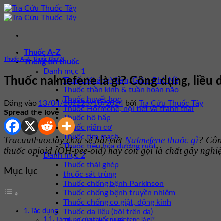
Bỏ
qua
nội
dung
Thuốc A-Z
Thuốc A-Z
,
Thuốc Chữ N
Thông tin thuốc
Danh mục 1
Thuốc nalmefene là gì? Công dụng, liều
Thuốc Kháng Viêm, Giảm Phù Nề
Thuốc thần kinh & tuần hoàn não
Thuốc huyết học
Đăng vào
13/04/2022
23/10/2024
bởi
Tra Cứu Thuốc Tây
Thuốc Hormone, nội tiết và tránh thai
Spread the love
Thuốc hô hấp
Thuốc giãn cơ
Thuốc tim mạch
Tracuuthuoctay chia sẻ bài viết
Nalmefene thuốc gì
? Côn
Thuốc tiêu hóa đường ruột
thuốc opioid (OH-pee-oid) hay còn gọi là chất gây nghiệ
Danh mục 2
Thuốc thải ghép
Mục lục
thuốc sát trùng
Thuốc chống bệnh Parkinson
Thuốc chống bệnh truyền nhiễm
Thuốc chống co giật, động kinh
Tác dụng
Thuốc da liễu (bôi trên da)
Tác dụng của thuốc nalmefene là gì?