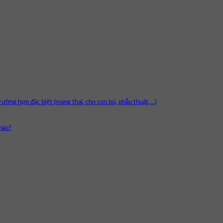
ường hợp đặc biệt (mang thai, cho con bú, phẫu thuật,…)
nào?