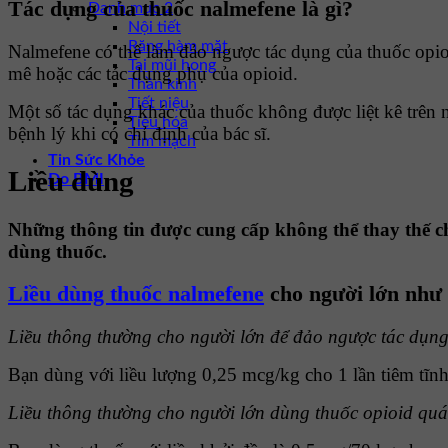
Tác dụng của thuốc nalmefene là gì?
Danh mục 2
Nội tiết
Răng hàm mặt
Nalmefene có thể làm đảo ngược tác dụng của thuốc opioi
Tai mũi họng
mê hoặc các tác dụng phụ của opioid.
Thần kinh
Tiết niệu
Một số tác dụng khác của thuốc không được liệt kê trên 
Tiêu hóa
bệnh lý khi có chỉ định của bác sĩ.
Tim mạch
Tin Sức Khỏe
Liều dùng
Đo BMI
Những thông tin được cung cấp không thể thay thế ch
dùng thuốc.
Liều dùng thuốc nalmefene
cho người lớn như 
Liều thông thường cho người lớn để đảo ngược tác dụng
Bạn dùng với liều lượng 0,25 mcg/kg cho 1 lần tiêm tĩn
Liều thông thường cho người lớn dùng thuốc opioid quá