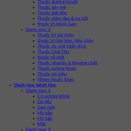
Thuốc đường huyết
Thuốc gây mê
Thuốc giải độc
Thuốc giảm đau & hạ sốt
thuốc trị bệnh Gan
Danh mục 3
Thuốc trị sỏi thận
thuốc trị táo bón, tiêu chảy
Thuốc ức chế miễn dịch
Thuốc Ung Thư
thuốc về mắt
Thuốc vitamin & khoáng chất
Thuốc xương khớp
Thuốc lợi niệu
Nhóm thuốc khác
Danh mục bệnh Học
Danh mục 1
Cơ xương khớp
Da liễu
Gan mật
Hô hấp
Hô hấp
Mắt
Danh mục 2