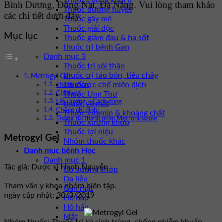
Thuốc chống khối u
Bình Dương, Đồng Nai, Đà Nẵng. Vui lòng tham khảo
Thuốc đường huyết
các chi tiết dưới đây.
Thuốc gây mê
Thuốc giải độc
Mục lục
Thuốc giảm đau & hạ sốt
thuốc trị bệnh Gan
Danh mục 3
Thuốc trị sỏi thận
thuốc trị táo bón, tiêu chảy
Metrogyl Gel
Thuốc ức chế miễn dịch
Thành phần:
Thuốc Ung Thư
Chỉ định:
Liều lượng – Cách dùng
thuốc về mắt
Chống chỉ định:
Thuốc vitamin & khoáng chất
Thông tin thành phần Metronidazole
Thuốc xương khớp
Thuốc lợi niệu
Metrogyl Gel
Nhóm thuốc khác
Danh mục bệnh Học
Danh mục 1
Tác giả: Dược sĩ Hạnh Nguyễn
Cơ xương khớp
Da liễu
Tham vấn y khoa nhóm biên tập.
Gan mật
ngày cập nhật: 30/3/2019
Hô hấp
Hô hấp
Mắt
Nhóm thuốc:
Thuốc trị ký sinh trùng, chống nhiễm khuẩn,