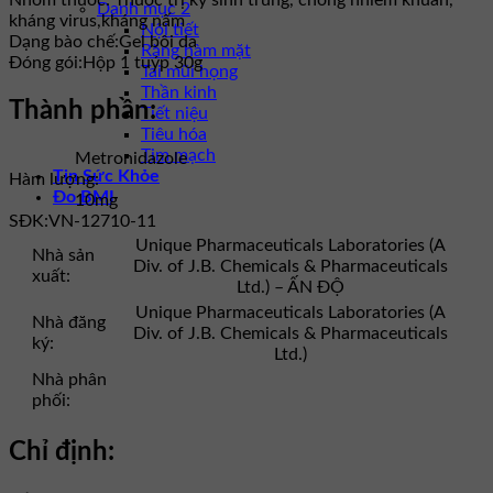
Danh mục 2
kháng virus,kháng nấm
Nội tiết
Dạng bào chế:
Gel bôi da
Răng hàm mặt
Đóng gói:
Hộp 1 tuýp 30g
Tai mũi họng
Thần kinh
Thành phần:
Tiết niệu
Tiêu hóa
Tim mạch
Metronidazole
Tin Sức Khỏe
Hàm lượng:
Đo BMI
10mg
SĐK:
VN-12710-11
Unique Pharmaceuticals Laboratories (A
Nhà sản
Div. of J.B. Chemicals & Pharmaceuticals
xuất:
Ltd.) – ẤN ĐỘ
Unique Pharmaceuticals Laboratories (A
Nhà đăng
Div. of J.B. Chemicals & Pharmaceuticals
ký:
Ltd.)
Nhà phân
phối:
Chỉ định: