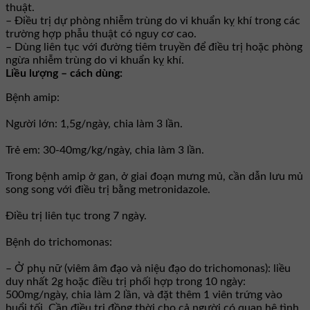
thuật.
– Ðiều trị dự phòng nhiễm trùng do vi khuẩn kỵ khí trong các
trường hợp phẫu thuật có nguy cơ cao.
– Dùng liên tục với đường tiêm truyền để điều trị hoặc phòng
ngừa nhiễm trùng do vi khuẩn kỵ khí.
Liều lượng – cách dùng:
Bệnh amip:
Người lớn: 1,5g/ngày, chia làm 3 lần.
Trẻ em: 30-40mg/kg/ngày, chia làm 3 lần.
Trong bệnh amip ở gan, ở giai đoạn mưng mủ, cần dẫn lưu mủ
song song với điều trị bằng metronidazole.
Ðiều trị liên tục trong 7 ngày.
Bệnh do trichomonas:
– Ở phụ nữ (viêm âm đạo và niệu đạo do trichomonas): liều
duy nhất 2g hoặc điều trị phối hợp trong 10 ngày:
500mg/ngày, chia làm 2 lần, và đặt thêm 1 viên trứng vào
buổi tối. Cần điều trị đồng thời cho cả người có quan hệ tình