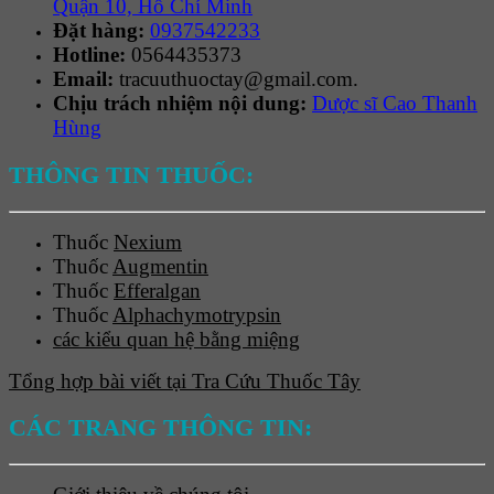
Quận 10, Hồ Chí Minh
Đặt hàng:
0937542233
Hotline:
0564435373
Email:
tracuuthuoctay@gmail.com.
Chịu trách nhiệm nội dung:
Dược sĩ Cao Thanh
Hùng
THÔNG TIN THUỐC:
Thuốc
Nexium
Thuốc
Augmentin
Thuốc
Efferalgan
Thuốc
Alphachymotrypsin
các kiểu quan hệ bằng miệng
Tổng hợp bài viết tại Tra Cứu Thuốc Tây
CÁC TRANG THÔNG TIN: