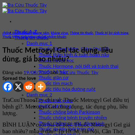
Bỏ
qua
nội
dung
Thuốc A-Z
chống nhiễm khuẩn
,
kháng nấm
,
kháng virus
,
Thông tin thuốc
,
Thuốc trị ký sinh trùng
,
Thuốc trị ký sinh trùng, chống nhiễm khuẩn
Thông tin thuốc
Danh mục 1
Thuốc Kháng Viêm, Giảm Phù Nề
Thuốc Metrogyl Gel tác dụng, liều
Thuốc thần kinh & tuần hoàn não
dùng, giá bao nhiêu?
Thuốc huyết học
Thuốc Hormone, nội tiết và tránh thai
Thuốc hô hấp
Đăng vào
19/08/2020
bởi
Tra Cứu Thuốc Tây
Thuốc giãn cơ
Spread the love
Thuốc tim mạch
Thuốc tiêu hóa đường ruột
Danh mục 2
TraCuuThuocTay chia sẻ: Thuốc Metrogyl Gel điều trị
Thuốc thải ghép
bệnh gì?. Metrogyl Gel công dụng, tác dụng phụ, liều
thuốc sát trùng
Thuốc chống bệnh Parkinson
lượng.
Thuốc chống bệnh truyền nhiễm
Thuốc chống co giật, động kinh
BÌNH LUẬN cuối bài để biết: Thuốc Metrogyl Gel giá
Thuốc da liễu (bôi trên da)
bao nhiêu? mua ở đâu? Tp HCM, Hà Nội, Cần Thơ,