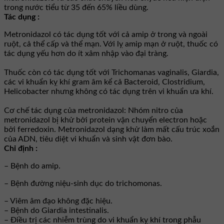
trong nước tiểu từ 35 đến 65% liều dùng.
Tác dụng :
Metronidazol có tác dụng tốt với cả amip ở trong và ngoài
ruột, cả thể cấp và thể mạn. Với lỵ amip mạn ở ruột, thuốc có
tác dụng yếu hơn do ít xâm nhập vào đại tràng.
Thuốc còn có tác dụng tốt với Trichomanas vaginalis, Giardia,
các vi khuẩn kỵ khí gram âm kể cả Bacteroid, Clostridium,
Helicobacter nhưng không có tác dụng trên vi khuẩn ưa khí.
Cơ chế tác dụng của metronidazol: Nhóm nitro của
metronidazol bị khử bởi protein vận chuyển electron hoặc
bởi ferredoxin. Metronidazol dạng khử làm mất cấu trúc xoắn
của ADN, tiêu diệt vi khuẩn và sinh vật đơn bào.
Chỉ định :
– Bệnh do amip.
– Bệnh đường niệu-sinh dục do trichomonas.
– Viêm âm đạo không đặc hiệu.
– Bệnh do Giardia intestinalis.
– Ðiều trị các nhiễm trùng do vi khuẩn kỵ khí trong phẫu