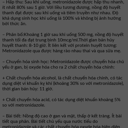
– Hấp thu: Sau khi uống, metronidazole được hấp thu nhanh,
ít nhất 80% sau 1 giờ. Với liều tương đương, nồng độ huyết
thanh đạt được sau khi uống và tiêm truyền như nhau. Ðộ
khả dụng sinh học khi uống là 100% và không bị ảnh hưởng
bởi thức ăn.
– Phân bố:Khoảng 1 giờ sau khi uống 500 mg, nồng độ huyết
thanh tối đa đạt trung bình 10mcg/ml.Thời gian bán hủy
huyết thanh: 8-10 giờ. Ít liên kết với protein huyết tương:
Metronidazole qua được hàng rào nhau thai và qua sữa mẹ.
– Chuyển hóa sinh học: Metronidazole được chuyển hóa chủ
yếu ở gan, bị oxyde hóa cho ra 2 chất chuyển hóa chính:
+ Chất chuyển hóa alcohol, là chất chuyển hóa chính, có tác
dụng diệt vi khuẩn kỵ khí (khoảng 30% so với metronidazole),
thời gian bán hủy: 11 giờ.
+ Chất chuyển hóa acid, có tác dụng diệt khuẩn khoảng 5%
so với metronidazole.
– Bài tiết: Nồng độ cao ở gan và mật, thấp ở kết tràng. Ít bài
tiết qua phân. Bài tiết chủ yếu qua nước tiểu do
metronidazole và các chất chuyển hóa oxyde hóa hiện diện