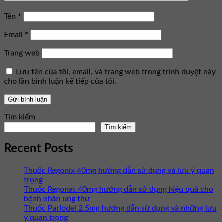
Tên
*
Email
*
Trang web
Lưu tên của tôi, email, và trang web trong trình duyệt này
cho lần bình luận kế tiếp của tôi.
Tìm kiếm
Tìm kiếm
Recent Posts
Thuốc Regonix 40mg hướng dẫn sử dụng và lưu ý quan
trọng
Thuốc Regonat 40mg hướng dẫn sử dụng hiệu quả cho
bệnh nhân ung thư
Thuốc Parlodel 2.5mg hướng dẫn sử dụng và những lưu
ý quan trọng