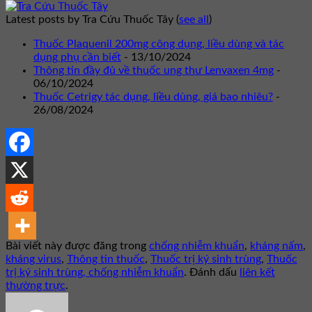
Latest posts by Tra Cứu Thuốc Tây
(
see all
)
Thuốc Plaquenil 200mg công dụng, liều dùng và tác
dụng phụ cần biết
- 13/10/2024
Thông tin đầy đủ về thuốc ung thư Lenvaxen 4mg
-
06/10/2024
Thuốc Cetrigy tác dụng, liều dùng, giá bao nhiêu?
-
26/08/2024
Bài viết này được đăng trong
chống nhiễm khuẩn
,
kháng nấm
,
kháng virus
,
Thông tin thuốc
,
Thuốc trị ký sinh trùng
,
Thuốc
trị ký sinh trùng, chống nhiễm khuẩn
. Đánh dấu
liên kết
thường trực
.