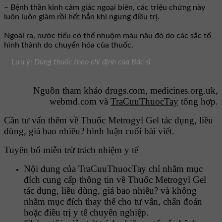
– Bệnh thần kinh cảm giác ngoại biên, các triệu chứng này
luôn luôn giảm rồi hết hẳn khi ngưng điều trị.
Ngoài ra, nước tiểu có thể nhuộm màu nâu đỏ do các sắc tố
hình thành do chuyển hóa của thuốc.
Lưu ý: Dùng thuốc theo chỉ định của Bác sĩ
Nguồn tham khảo drugs.com, medicines.org.uk,
webmd.com và
TraCuuThuocTay
tổng hợp.
Cần tư vấn thêm về Thuốc Metrogyl Gel tác dụng, liều
dùng, giá bao nhiêu? bình luận cuối bài viết.
Tuyên bố miễn trừ trách nhiệm y tế
Nội dung của TraCuuThuocTay chỉ nhằm mục
đích cung cấp thông tin về Thuốc Metrogyl Gel
tác dụng, liều dùng, giá bao nhiêu? và không
nhằm mục đích thay thế cho tư vấn, chẩn đoán
hoặc điều trị y tế chuyên nghiệp.