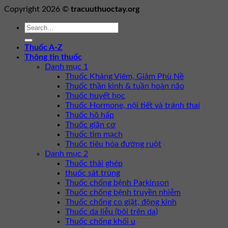
Copyright 2026 ©
tracuuthuoctay.org
Thuốc A-Z
Thông tin thuốc
Danh mục 1
Thuốc Kháng Viêm, Giảm Phù Nề
Thuốc thần kinh & tuần hoàn não
Thuốc huyết học
Thuốc Hormone, nội tiết và tránh thai
Thuốc hô hấp
Thuốc giãn cơ
Thuốc tim mạch
Thuốc tiêu hóa đường ruột
Danh mục 2
Thuốc thải ghép
thuốc sát trùng
Thuốc chống bệnh Parkinson
Thuốc chống bệnh truyền nhiễm
Thuốc chống co giật, động kinh
Thuốc da liễu (bôi trên da)
Thuốc chống khối u