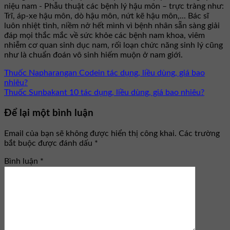
niệu nam - Phẫu thuật các bệnh lý hậu môn – trực tràng như:
Trĩ, áp-xe hậu môn, dò hậu môn, nứt kẽ hậu môn,... Bác sĩ
luôn nhiệt tình, niềm nở hết mình vì bệnh nhân sẵn sàng giải
đáp mọi thắc mắc về sức khỏe các bệnh nam khoa, viêm
nhiễm cơ quan sinh dục nam, rối loạn chức năng sinh lý cũng
như là chuẩn đoán vô sinh hiếm muộn ở nam giới.
Thuốc Napharangan Codein tác dụng, liều dùng, giá bao
nhiêu?
Thuốc Sunbakant 10 tác dụng, liều dùng, giá bao nhiêu?
Để lại một bình luận
Email của bạn sẽ không được hiển thị công khai.
Các trường
bắt buộc được đánh dấu
*
Bình luận
*