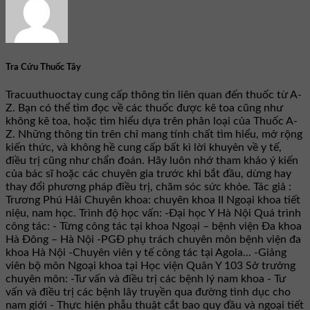
Tra Cứu Thuốc Tây
Tracuuthuoctay cung cấp thông tin liên quan đến thuốc từ A-
Z. Bạn có thể tìm đọc về các thuốc được kê toa cũng như
không kê toa, hoặc tìm hiểu dựa trên phân loại của Thuốc A-
Z. Những thông tin trên chỉ mang tính chất tìm hiểu, mở rộng
kiến thức, và không hề cung cấp bất kì lời khuyên về y tế,
điều trị cũng như chẩn đoán. Hãy luôn nhớ tham khảo ý kiến
của bác sĩ hoặc các chuyên gia trước khi bắt đầu, dừng hay
thay đổi phương pháp điều trị, chăm sóc sức khỏe. Tác giả :
Trương Phú Hải Chuyên khoa: chuyên khoa II Ngoại khoa tiết
niệu, nam học. Trình độ học vấn: -Đại học Y Hà Nội Quá trình
công tác: - Từng công tác tại khoa Ngoại – bệnh viện Đa khoa
Hà Đông – Hà Nội -PGĐ phụ trách chuyên môn bệnh viện đa
khoa Hà Nội -Chuyên viên y tế công tác tại Agola... -Giảng
viên bộ môn Ngoại khoa tại Học viện Quân Y 103 Sở trưởng
chuyên môn: -Tư vấn và điều trị các bệnh lý nam khoa - Tư
vấn và điều trị các bệnh lây truyền qua đường tình dục cho
nam giới - Thực hiện phẫu thuật cắt bao quy đầu và ngoại tiết