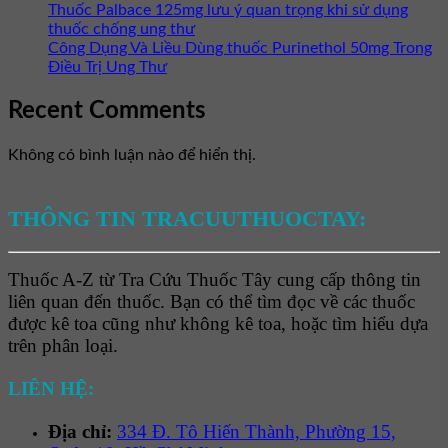
Thuốc Palbace 125mg lưu ý quan trọng khi sử dụng
thuốc chống ung thư
Công Dụng Và Liều Dùng thuốc Purinethol 50mg Trong
Điều Trị Ung Thư
Recent Comments
Không có bình luận nào để hiển thị.
THÔNG TIN TRACUUTHUOCTAY:
Thuốc A-Z từ Tra Cứu Thuốc Tây cung cấp thông tin
liên quan đến thuốc. Bạn có thể tìm đọc về các thuốc
được kê toa cũng như không kê toa, hoặc tìm hiểu dựa
trên phân loại.
LIÊN HỆ:
Địa chỉ:
334 Đ. Tô Hiến Thành, Phường 15,