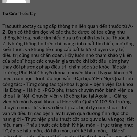
Tra Cứu Thuốc Tây
Tracuuthuoctay cung cấp thông tin liên quan đến thuốc từ A-
Z. Bạn có thể tìm đọc về các thuốc được kê toa cũng như
không kê toa, hoặc tìm hiểu dựa trên phân loại của Thuốc A-
Z. Những thông tin trên chỉ mang tính chất tìm hiểu, mở rộng
kiến thức, và không hề cung cấp bất kì lời khuyên về y tế,
điều trị cũng như chẩn đoán. Hãy luôn nhớ tham khảo ý kiến
của bác sĩ hoặc các chuyên gia trước khi bắt đầu, dừng hay
thay đổi phương pháp điều trị, chăm sóc sức khỏe. Tác giả :
Trương Phú Hải Chuyên khoa: chuyên khoa II Ngoại khoa tiết
niệu, nam học. Trình độ học vấn: -Đại học Y Hà Nội Quá trình
công tác: - Từng công tác tại khoa Ngoại – bệnh viện Đa khoa
Hà Đông – Hà Nội -PGĐ phụ trách chuyên môn bệnh viện đa
khoa Hà Nội -Chuyên viên y tế công tác tại Agola... -Giảng
viên bộ môn Ngoại khoa tại Học viện Quân Y 103 Sở trưởng
chuyên môn: -Tư vấn và điều trị các bệnh lý nam khoa - Tư
vấn và điều trị các bệnh lây truyền qua đường tình dục cho
nam giới - Thực hiện phẫu thuật cắt bao quy đầu và ngoại tiết
niệu nam - Phẫu thuật các bệnh lý hậu môn – trực tràng như:
Trĩ, áp-xe hậu môn, dò hậu môn, nứt kẽ hậu môn,... Bác sĩ
luôn nhiệt tình, niềm nở hết mình vì bệnh nhân sẵn sàng giải