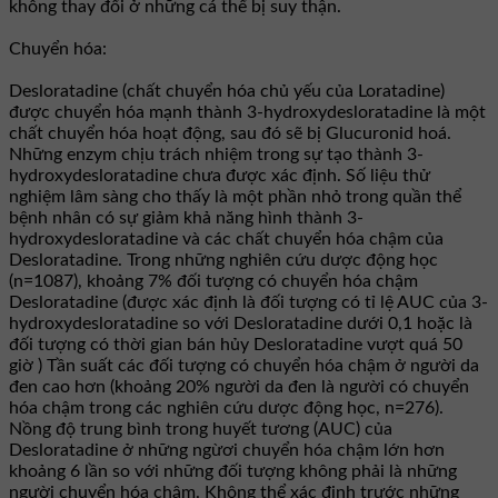
không thay đổi ở những cá thể bị suy thận.
Chuyển hóa:
Desloratadine (chất chuyển hóa chủ yếu của Loratadine)
được chuyển hóa mạnh thành 3-hydroxydesloratadine là một
chất chuyển hóa hoạt động, sau đó sẽ bị Glucuronid hoá.
Những enzym chịu trách nhiệm trong sự tạo thành 3-
hydroxydesloratadine chưa được xác định. Số liệu thử
nghiệm lâm sàng cho thấy là một phần nhỏ trong quần thể
bệnh nhân có sự giảm khả năng hình thành 3-
hydroxydesloratadine và các chất chuyển hóa chậm của
Desloratadine. Trong những nghiên cứu dược động học
(n=1087), khoảng 7% đối tượng có chuyển hóa chậm
Desloratadine (được xác định là đối tượng có tỉ lệ AUC của 3-
hydroxydesloratadine so với Desloratadine dưới 0,1 hoặc là
đối tượng có thời gian bán hủy Desloratadine vượt quá 50
giờ ) Tần suất các đối tượng có chuyển hóa chậm ở người da
đen cao hơn (khoảng 20% người da đen là người có chuyển
hóa chậm trong các nghiên cứu dược động học, n=276).
Nồng độ trung bình trong huyết tương (AUC) của
Desloratadine ở những ngừơi chuyển hóa chậm lớn hơn
khoảng 6 lần so với những đối tượng không phải là những
người chuyển hóa chậm. Không thể xác định trước những