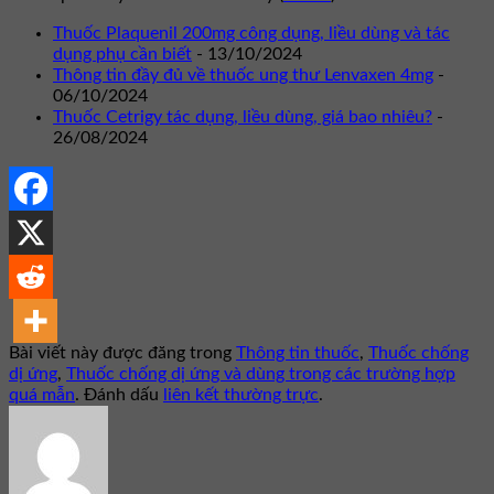
Thuốc Plaquenil 200mg công dụng, liều dùng và tác
dụng phụ cần biết
- 13/10/2024
Thông tin đầy đủ về thuốc ung thư Lenvaxen 4mg
-
06/10/2024
Thuốc Cetrigy tác dụng, liều dùng, giá bao nhiêu?
-
26/08/2024
Bài viết này được đăng trong
Thông tin thuốc
,
Thuốc chống
dị ứng
,
Thuốc chống dị ứng và dùng trong các trường hợp
quá mẫn
. Đánh dấu
liên kết thường trực
.