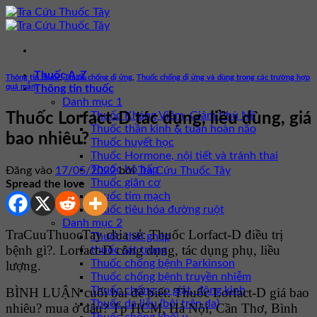
Bỏ
qua
nội
dung
Thuốc A-Z
Thông tin thuốc
,
Thuốc chống dị ứng
,
Thuốc chống dị ứng và dùng trong các trường hợp
quá mẫn
Thông tin thuốc
Danh mục 1
Thuốc Kháng Viêm, Giảm Phù Nề
Thuốc Lorfact-D tác dụng, liều dùng, giá
Thuốc thần kinh & tuần hoàn não
bao nhiêu?
Thuốc huyết học
Thuốc Hormone, nội tiết và tránh thai
Thuốc hô hấp
Đăng vào
17/05/2022
bởi
Tra Cứu Thuốc Tây
Thuốc giãn cơ
Spread the love
Thuốc tim mạch
Thuốc tiêu hóa đường ruột
Danh mục 2
TraCuuThuocTay chia sẻ: Thuốc Lorfact-D điều trị
Thuốc thải ghép
bệnh gì?. Lorfact-D công dụng, tác dụng phụ, liều
thuốc sát trùng
Thuốc chống bệnh Parkinson
lượng.
Thuốc chống bệnh truyền nhiễm
Thuốc chống co giật, động kinh
BÌNH LUẬN cuối bài để biết: Thuốc Lorfact-D giá bao
Thuốc da liễu (bôi trên da)
nhiêu? mua ở đâu? Tp HCM, Hà Nội, Cần Thơ, Bình