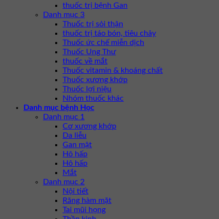
thuốc trị bệnh Gan
Danh mục 3
Thuốc trị sỏi thận
thuốc trị táo bón, tiêu chảy
Thuốc ức chế miễn dịch
Thuốc Ung Thư
thuốc về mắt
Thuốc vitamin & khoáng chất
Thuốc xương khớp
Thuốc lợi niệu
Nhóm thuốc khác
Danh mục bệnh Học
Danh mục 1
Cơ xương khớp
Da liễu
Gan mật
Hô hấp
Hô hấp
Mắt
Danh mục 2
Nội tiết
Răng hàm mặt
Tai mũi họng