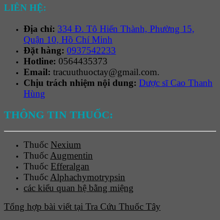
LIÊN HỆ:
Địa chỉ:
334 Đ. Tô Hiến Thành, Phường 15,
Quận 10, Hồ Chí Minh
Đặt hàng:
0937542233
Hotline:
0564435373
Email:
tracuuthuoctay@gmail.com.
Chịu trách nhiệm nội dung:
Dược sĩ Cao Thanh
Hùng
THÔNG TIN THUỐC:
Thuốc
Nexium
Thuốc
Augmentin
Thuốc
Efferalgan
Thuốc
Alphachymotrypsin
các kiểu quan hệ bằng miệng
Tổng hợp bài viết tại Tra Cứu Thuốc Tây