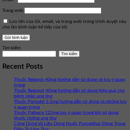
Trang web
Lưu tên của tôi, email, và trang web trong trình duyệt này
cho lần bình luận kế tiếp của tôi.
Tìm kiếm
Tìm kiếm
Recent Posts
Thuốc Regonix 40mg hướng dẫn sử dụng và lưu ý quan
trọng
Thuốc Regonat 40mg hướng dẫn sử dụng hiệu quả cho
bệnh nhân ung thư
Thuốc Parlodel 2.5mg hướng dẫn sử dụng và những lưu
ý quan trọng
Thuốc Palbace 125mg lưu ý quan trọng khi sử dụng
thuốc chống ung thư
Công Dụng Và Liều Dùng thuốc Purinethol 50mg Trong
Điều Trị Ung Thư