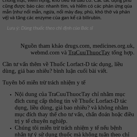
chóng mặt, viêm họng, khó tiêu và đau cơ. Các tác dụng phu
cũng được báo cáo: nhanh tim, và hiếm có các phản ứng qúa
mẫn (như nổi mẫn, ngứa, nổi mày đay, phù, khó thở và phản
vệ) và tăng các enzyme của gan kể cả bilirubin.
Lưu ý: Dùng thuốc theo chỉ định của Bác sĩ
Nguồn tham khảo drugs.com, medicines.org.uk,
webmd.com và
TraCuuThuocTay
tổng hợp.
Cần tư vấn thêm về Thuốc Lorfact-D tác dụng, liều
dùng, giá bao nhiêu? bình luận cuối bài viết.
Tuyên bố miễn trừ trách nhiệm y tế
Nội dung của TraCuuThuocTay chỉ nhằm mục
đích cung cấp thông tin về Thuốc Lorfact-D tác
dụng, liều dùng, giá bao nhiêu? và không nhằm
mục đích thay thế cho tư vấn, chẩn đoán hoặc điều
trị y tế chuyên nghiệp.
Chúng tôi miễn trừ trách nhiệm y tế nếu bệnh
nhân tự ý sử dụng thuốc mà không tuân theo chỉ