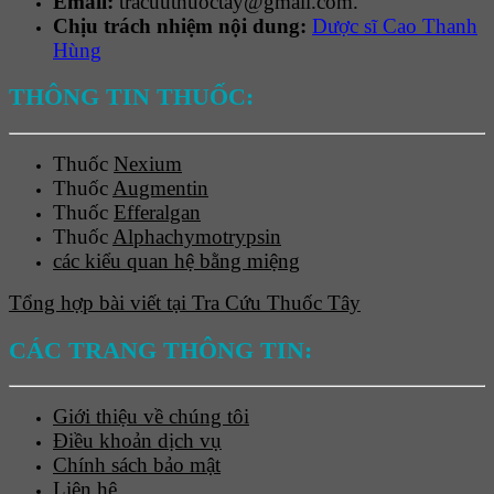
Email:
tracuuthuoctay@gmail.com.
Chịu trách nhiệm nội dung:
Dược sĩ Cao Thanh
Hùng
THÔNG TIN THUỐC:
Thuốc
Nexium
Thuốc
Augmentin
Thuốc
Efferalgan
Thuốc
Alphachymotrypsin
các kiểu quan hệ bằng miệng
Tổng hợp bài viết tại Tra Cứu Thuốc Tây
CÁC TRANG THÔNG TIN:
Giới thiệu về chúng tôi
Điều khoản dịch vụ
Chính sách bảo mật
Liên hệ