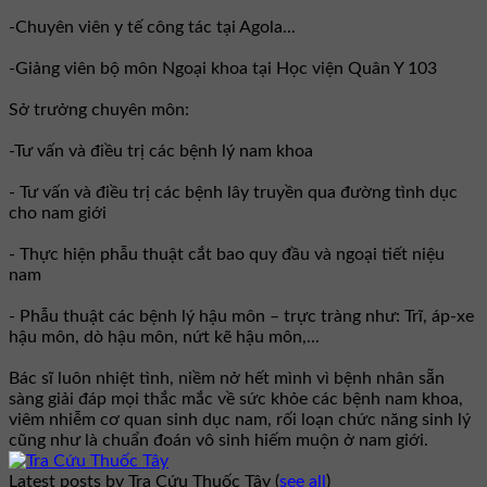
-Chuyên viên y tế công tác tại Agola...
-Giảng viên bộ môn Ngoại khoa tại Học viện Quân Y 103
Sở trưởng chuyên môn:
-Tư vấn và điều trị các bệnh lý nam khoa
- Tư vấn và điều trị các bệnh lây truyền qua đường tình dục
cho nam giới
- Thực hiện phẫu thuật cắt bao quy đầu và ngoại tiết niệu
nam
- Phẫu thuật các bệnh lý hậu môn – trực tràng như: Trĩ, áp-xe
hậu môn, dò hậu môn, nứt kẽ hậu môn,...
Bác sĩ luôn nhiệt tình, niềm nở hết mình vì bệnh nhân sẵn
sàng giải đáp mọi thắc mắc về sức khỏe các bệnh nam khoa,
viêm nhiễm cơ quan sinh dục nam, rối loạn chức năng sinh lý
cũng như là chuẩn đoán vô sinh hiếm muộn ở nam giới.
Latest posts by Tra Cứu Thuốc Tây
(
see all
)