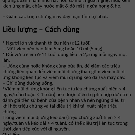
dị ứng quanh năm như hắt hơi, sổ mũi, ngứa, nghẹt mũi, kèm
kích ứng mắt, chảy nước mắt & đỏ mắt, ngứa họng & ho.
– Giảm các triệu chứng mày đay mạn tính tự phát.
Liều lượng – Cách dùng
* Người lớn và thanh thiếu niên (≥12 tuổi):
– Một viên nén bao film 5 mg hoặc 10 ml (5 mg)
* Đối với trẻ em 6-11 tuổi dùng liều là 2,5 mg mỗi ngày một
lần.
– Uống cùng hoặc không cùng bữa ăn, để giảm các triệu
chứng liên quan đến viêm mũi dị ứng (bao gồm viêm mũi dị
ứng không liên tục và viêm mũi dị ứng kéo dài) và mày đay.
– Chỉ dùng đường uống.
*Viêm mũi dị ứng không liên tục (triệu chứng xuất hiện < 4
ngày/tuần hoặc < 4 tuần) nên được điều trị phù hợp dựa trên
đánh giá tiền sử bệnh của bệnh nhân và nên ngừng điều trị
khi hết triệu chứng và tái điều trị khi tái xuất hiện triệu
chứng.
Trong viêm mũi dị ứng kéo dài (triệu chứng xuất hiện > 4
ngày/tuần và kéo dài > 4 tuần), có thể điều trị liên tục trong
thời gian tiếp xúc với dị nguyên.
Quá liều