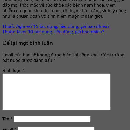
đáp mọi thắc mắc về sức khỏe các bệnh nam khoa, viêm
nhiễm cơ quan sinh dục nam, rối loạn chức năng sinh lý cũng
như là chuẩn đoán vô sinh hiếm muộn ở nam giới.
Thuốc Agimesi 15 tác dụng, liều dùng, giá bao nhiêu?
Thuốc Tazet 10 tác dụng, liều dùng, giá bao nhiêu?
Để lại một bình luận
Email của bạn sẽ không được hiển thị công khai.
Các trường
bắt buộc được đánh dấu
*
Bình luận
*
Tên
*
Email
*