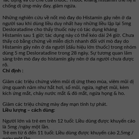
Tác dụng và cơ chế của thuốc: Thuốc kháng histamin thế hệ II
chống dị ứng-mày đay, giảm ngứa.
Những nghiên cứu về nốt mò đay do Histamin gây nên ở da
người sau khi dùng liều duy nhất hay những liều lập lại 5mg
Desloratadine cho thấy thuốc này có tác dụng kháng
Histamin sau 1 giờ; tác dụng này có thể kéo dài 24 giờ. Chưa
thấy có bằng chứng về miễn dịch nhanh đối với mò đay do
Histamin gây nên ở da người (dấu hiệu lớn thuốc) trong nhóm
dùng 5 mg Desloratadine trong 28 ngày. Sự tương quan lâm
sàng trên mò đay do histamin gây nên ở da người chưa được
rõ.
Chỉ định :
Giảm các triệu chứng viêm mũi dị ứng theo mùa, viêm mũi dị
ứng quanh năm như hắt hơi, sổ mũi, ngứa, nghẹt mũi, kèm
kích ứng mắt, chảy nước mắt & đỏ mắt, ngứa họng & ho.
Giảm các triệu chứng mày đay mạn tính tự phát.
Liều lượng – cách dùng:
Người lớn và trẻ em trên 12 tuổi: Liều dùng được khuyến cáo
là 5mg /ngày một lần.
Trẻ em từ 6 đến 11 tuổi: Liều dùng được khuyến cáo 2,5mg /
ngày một lần.