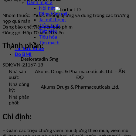
Danh mục 2
Nội tiết
Răng hàm mặt
Nhóm thuốc:
Thuốc chống dị ứng và dùng trong các trường
Tai mũi họng
hợp quá mẫn
Thần kinh
Dạng bào chế:
Viên nén bao phim
Tiết niệu
Đóng gói:
Hộp 10 vỉ x 10 viên
Tiêu hóa
Tim mạch
Thành phần:
Tin Sức Khỏe
Đo BMI
Desloratadin 5mg
SĐK:
VN-21167-18
Nhà sản
Akums Drugs & Pharmaceuticals Ltd. – ẤN
xuất:
ĐỘ
Nhà đăng
Akums Drugs & Pharmaceuticals Ltd.
ký:
Nhà phân
phối:
Chỉ định:
– Giảm các triệu chứng viêm mũi dị ứng theo mùa, viêm mũi