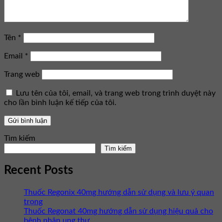
Tên
*
Email
*
Trang web
Lưu tên của tôi, email, và trang web trong trình duyệt này
cho lần bình luận kế tiếp của tôi.
Tìm kiếm
Tìm kiếm
Recent Posts
Thuốc Regonix 40mg hướng dẫn sử dụng và lưu ý quan
trọng
Thuốc Regonat 40mg hướng dẫn sử dụng hiệu quả cho
bệnh nhân ung thư