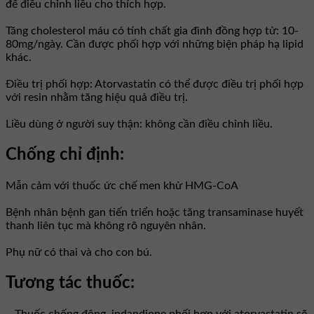
để điều chỉnh liều cho thích hợp.
Tăng cholesterol máu có tính chất gia đình đồng hợp tử: 10-
80mg/ngày. Cần được phối hợp với những biện pháp hạ lipid
khác.
Điều trị phối hợp: Atorvastatin có thể được điều trị phối hợp
với resin nhằm tăng hiệu quả điều trị.
Liều dùng ở người suy thận: không cần điều chỉnh liều.
Chống chỉ định:
Mẫn cảm với thuốc ức chế men khử HMG-CoA
Bệnh nhân bệnh gan tiến triển hoặc tăng transaminase huyết
thanh liên tục mà không rõ nguyên nhân.
Phụ nữ có thai và cho con bú.
Tương tác thuốc:
– Thuốc chống đông, indandione phối hợp với atorvastatin sẽ