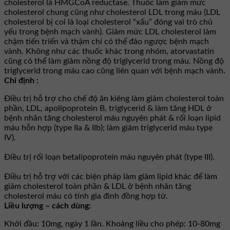
cholesterol là HMGCoA reductase. Thuốc làm giảm mức
cholesterol chung cũng như cholesterol LDL trong máu (LDL
cholesterol bị coi là loại cholesterol “xấu” đóng vai trò chủ
yếu trong bệnh mạch vành). Giảm mức LDL cholesterol làm
chậm tiến triển và thậm chí có thể đảo ngược bệnh mạch
vành. Không như các thuốc khác trong nhóm, atorvastatin
cũng có thể làm giảm nồng độ triglycerid trong máu. Nồng độ
triglycerid trong máu cao cũng liên quan với bệnh mạch vành.
Chỉ định :
Ðiều trị hỗ trợ cho chế độ ăn kiêng làm giảm cholesterol toàn
phần, LDL, apolipoprotein B, triglycerid & làm tăng HDL ở
bệnh nhân tăng cholesterol máu nguyên phát & rối loạn lipid
máu hỗn hợp (type IIa & IIb); làm giảm triglycerid máu type
IV).
Ðiều trị rối loạn betalipoprotein máu nguyên phát (type III).
Ðiều trị hỗ trợ với các biện pháp làm giảm lipid khác để làm
giảm cholesterol toàn phần & LDL ở bệnh nhân tăng
cholesterol máu có tính gia đình đồng hợp tử.
Liều lượng – cách dùng:
Khởi đầu: 10mg, ngày 1 lần. Khoảng liều cho phép: 10-80mg