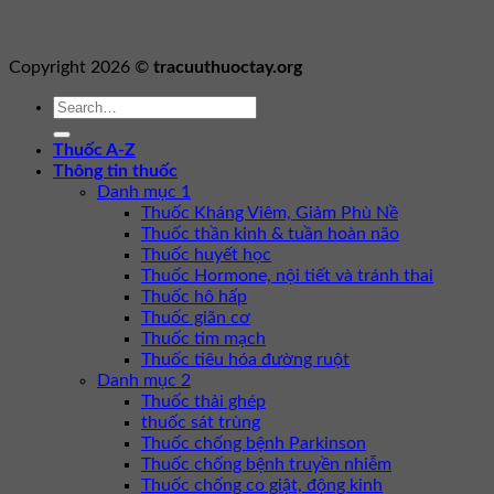
Copyright 2026 ©
tracuuthuoctay.org
Thuốc A-Z
Thông tin thuốc
Danh mục 1
Thuốc Kháng Viêm, Giảm Phù Nề
Thuốc thần kinh & tuần hoàn não
Thuốc huyết học
Thuốc Hormone, nội tiết và tránh thai
Thuốc hô hấp
Thuốc giãn cơ
Thuốc tim mạch
Thuốc tiêu hóa đường ruột
Danh mục 2
Thuốc thải ghép
thuốc sát trùng
Thuốc chống bệnh Parkinson
Thuốc chống bệnh truyền nhiễm
Thuốc chống co giật, động kinh