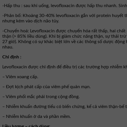
-Hấp thu : sau khi uống, levofloxacin được hấp thu nhanh. Sin
-Phân bố: Khoảng 30-40% levofloxacin gắn với protein huyết t
nhưng kém vào dịch não tủy.
-Chuyển hoá: Levofloxacin được chuyển hóa rất thấp, hai chất 
thận (> 85% liều dùng). Khi bị giảm chức năng thận, sự thải trừ
27 giờ). Không có sự khác biệt lớn về các thông số dược động
nhau.
Chỉ định :
Levofloxacin được chỉ định để điều trị các trường hợp nhiễm k
– Viêm xoang cấp.
– Ðợt kịch phát cấp của viêm phế quản mạn.
– Viêm phổi mắc phải trong cộng đồng.
– Nhiễm khuẩn đường tiểu có biến chứng, kể cả viêm thận-bể 
– Nhiễm khuẩn ở da và phần mềm.
Liều lượng – cách dùng: