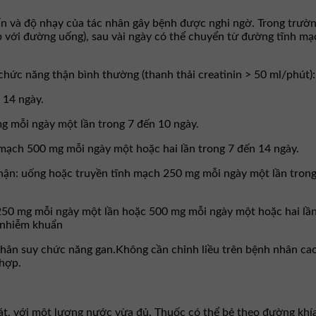
n và độ nhạy của tác nhân gây bệnh được nghi ngờ. Trong trườn
p với đường uống), sau vài ngày có thể chuyển từ đường tĩnh mạ
 chức năng thận bình thường (thanh thải creatinin > 50 ml/phút):
 14 ngày.
g mỗi ngày một lần trong 7 đến 10 ngày.
mạch 500 mg mỗi ngày một hoặc hai lần trong 7 đến 14 ngày.
hận: uống hoặc truyền tĩnh mạch 250 mg mỗi ngày một lần tron
0 mg mỗi ngày một lần hoặc 500 mg mỗi ngày một hoặc hai lần 
a nhiễm khuẩn
hân suy chức năng gan.Không cần chỉnh liều trên bệnh nhân cao 
 hợp.
át, với một lượng nước vừa đủ. Thuốc có thể bẻ theo đường khía