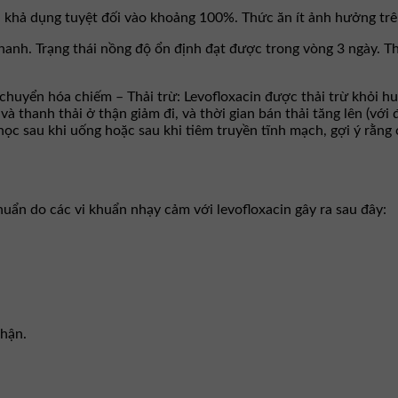
h khả dụng tuyệt đối vào khoảng 100%. Thức ăn ít ảnh hưởng trên
hanh. Trạng thái nồng độ ổn định đạt được trong vòng 3 ngày. 
chuyển hóa chiếm – Thải trừ: Levofloxacin được thải trừ khỏi hu
 và thanh thải ở thận giảm đi, và thời gian bán thải tăng lên (vớ
 học sau khi uống hoặc sau khi tiêm truyền tĩnh mạch, gợi ý rằ
huẩn do các vi khuẩn nhạy cảm với levofloxacin gây ra sau đây:
thận.