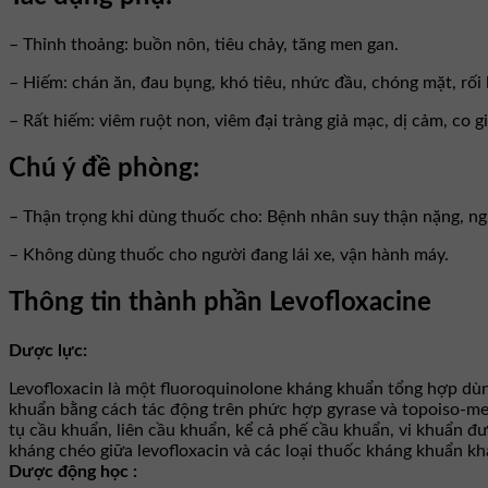
– Thỉnh thoảng: buồn nôn, tiêu chảy, tăng men gan.
– Hiếm: chán ăn, đau bụng, khó tiêu, nhức đầu, chóng mặt, rối 
– Rất hiếm: viêm ruột non, viêm đại tràng giả mạc, dị cảm, co gi
Chú ý đề phòng:
– Thận trọng khi dùng thuốc cho: Bệnh nhân suy thận nặng, ngườ
– Không dùng thuốc cho người đang lái xe, vận hành máy.
Thông tin thành phần Levofloxacine
Dược lực:
Levofloxacin là một fluoroquinolone kháng khuẩn tổng hợp dù
khuẩn bằng cách tác động trên phức hợp gyrase và topoiso-me
tụ cầu khuẩn, liên cầu khuẩn, kể cả phế cầu khuẩn, vi khuẩn 
kháng chéo giữa levofloxacin và các loại thuốc kháng khuẩn 
Dược động học :