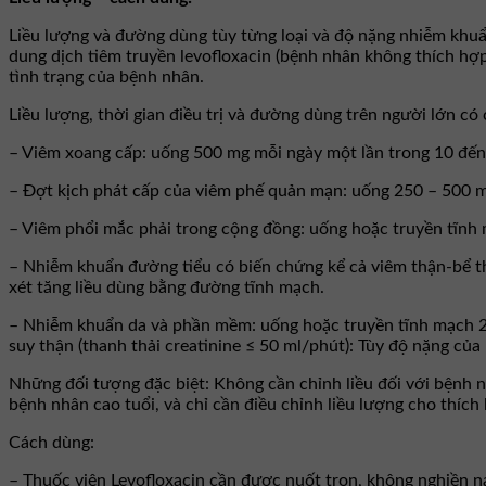
Liều lượng và đường dùng tùy từng loại và độ nặng nhiễm khuẩ
dung dịch tiêm truyền levofloxacin (bệnh nhân không thích hợ
tình trạng của bệnh nhân.
Liều lượng, thời gian điều trị và đường dùng trên người lớn có
– Viêm xoang cấp: uống 500 mg mỗi ngày một lần trong 10 đến
– Ðợt kịch phát cấp của viêm phế quản mạn: uống 250 – 500 m
– Viêm phổi mắc phải trong cộng đồng: uống hoặc truyền tĩnh 
– Nhiễm khuẩn đường tiểu có biến chứng kể cả viêm thận-bể t
xét tăng liều dùng bằng đường tĩnh mạch.
– Nhiễm khuẩn da và phần mềm: uống hoặc truyền tĩnh mạch 25
suy thận (thanh thải creatinine ≤ 50 ml/phút): Tùy độ nặng củ
Những đối tượng đặc biệt: Không cần chỉnh liều đối với bệnh n
bệnh nhân cao tuổi, và chỉ cần điều chỉnh liều lượng cho thích
Cách dùng:
– Thuốc viên Levofloxacin cần được nuốt trọn, không nghiền n