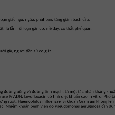
loạn giấc ngủ, ngứa, phát ban, tăng giảm bạch cầu.
ật, lú lẫn, rối loạn gân cơ, mề đay, co thắt phế quản.
i già, người tiền sử co giật.
ng đường uống và đường tĩnh mạch. Là một tác nhân kháng khuẩn
rase IV ADN. Levofloxacin có tính diệt khuẩn cao in vitro. Ph
đường ruột, Haemophilus influenzae, vi khuẩn Gram âm không lê
khác. Nhiễm khuẩn bệnh viện do Pseudomonas aeruginosa cần dùn