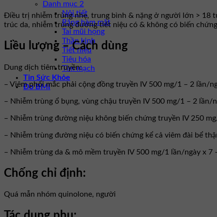
Danh mục 2
Nội tiết
Điều trị nhiễm trùng nhẹ, trung bình & nặng ở người lớn > 18
Răng hàm mặt
trúc da, nhiễm trùng đường tiết niệu có & không có biến chứng
Tai mũi họng
Thần kinh
Liều lượng – Cách dùng
Tiết niệu
Tiêu hóa
Dung dịch tiêm truyền:
Tim mạch
Tin Sức Khỏe
– Viêm phổi mắc phải cộng đồng truyền IV 500 mg/1 – 2 lần/ng
Đo BMI
– Nhiễm trùng ổ bụng, vùng chậu truyền IV 500 mg/1 – 2 lần/n
– Nhiễm trùng đường niệu không biến chứng truyền IV 250 mg/
– Nhiễm trùng đường niệu có biến chứng kể cả viêm đài bể thậ
– Nhiễm trùng da & mô mềm truyền IV 500 mg/1 lần/ngày x 7 – 
Chống chỉ định:
Quá mẫn nhóm quinolone, người
Tác dụng phụ: