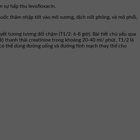
 sự hấp thu levofloxacin.
Thuốc thâm nhập tốt vào mô xương, dịch nốt phỏng, và mô phổi,
yết tương tương đối chậm (T1/2: 6-8 giờ). Bài tiết chủ yếu qua
i độ thanh thải creatinine trong khoảng 20-40 ml/ phút, T1/2 là
ng có thể dùng đường uống và đường tĩnh mạch thay thế cho