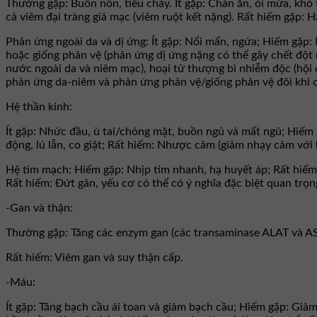
Thường gặp: Buồn nôn, tiêu chảy. Ít gặp: Chán ăn, ói mửa, khó 
cả viêm đại tràng giả mạc (viêm ruột kết nặng). Rất hiếm gặp:
Phản ứng ngoài da và dị ứng: Ít gặp: Nổi mẩn, ngứa; Hiếm gặp:
hoặc giống phản vệ (phản ứng dị ứng nặng có thể gây chết đột
nước ngoài da và niêm mạc), hoại tử thượng bì nhiễm độc (hội 
phản ứng da-niêm và phản ứng phản vệ/giống phản vệ đôi khi có
Hệ thần kinh:
Ít gặp: Nhức đầu, ù tai/chóng mặt, buồn ngủ và mất ngủ; Hiếm g
động, lú lẫn, co giật; Rất hiếm: Nhược cảm (giảm nhạy cảm với kí
Hệ tim mạch: Hiếm gặp: Nhịp tim nhanh, hạ huyết áp; Rất hiếm 
Rất hiếm: Ðứt gân, yếu cơ có thể có ý nghĩa đặc biệt quan trọn
-Gan và thận:
Thường gặp: Tăng các enzym gan (các transaminase ALAT và ASAT
Rất hiếm: Viêm gan và suy thận cấp.
-Máu:
Ít gặp: Tăng bạch cầu ái toan và giảm bạch cầu; Hiếm gặp: Giảm