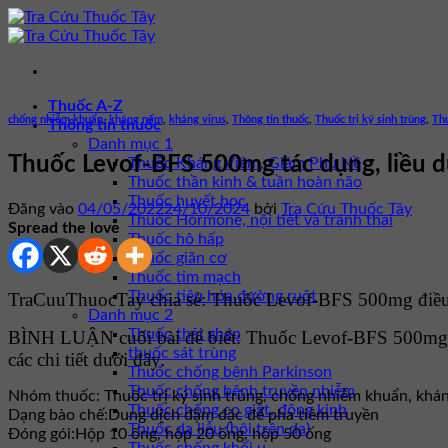
Bỏ
qua
nội
dung
Thuốc A-Z
chống nhiễm khuẩn
,
kháng nấm
,
kháng virus
,
Thông tin thuốc
,
Thuốc trị ký sinh trùng
,
Thu
Thông tin thuốc
Danh mục 1
Thuốc Levof-BFS 500mg tác dụng, liều d
Thuốc Kháng Viêm, Giảm Phù Nề
Thuốc thần kinh & tuần hoàn não
Thuốc huyết học
Đăng vào
04/05/2022
24/10/2024
bởi
Tra Cứu Thuốc Tây
Thuốc Hormone, nội tiết và tránh thai
Spread the love
Thuốc hô hấp
Thuốc giãn cơ
Thuốc tim mạch
Thuốc tiêu hóa đường ruột
TraCuuThuocTay chia sẻ: Thuốc Levof-BFS 500mg điều t
Danh mục 2
Thuốc thải ghép
BÌNH LUẬN cuối bài để biết: Thuốc Levof-BFS 500mg 
thuốc sát trùng
các chi tiết dưới đây.
Thuốc chống bệnh Parkinson
Thuốc chống bệnh truyền nhiễm
Nhóm thuốc:
Thuốc trị ký sinh trùng, chống nhiễm khuẩn, khá
Thuốc chống co giật, động kinh
Dạng bào chế:
Dung dịch đậm đặc để pha tiêm truyền
Thuốc da liễu (bôi trên da)
Đóng gói:
Hộp 10 ống, hộp 20 ống, hộp 50 ống