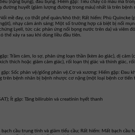
tiêu (nặng bụng), đau bụng. Hiếm gặp: Tiêu chảy có máu mà trong
 Hạ đường huyết (giảm lượng đường trong máu) nhất là trên bệnh
 Nổi mề đay, co thắt phế quản/khó thở; Rất hiếm: Phù Quincke (
 ngột), nhạy cảm ánh sáng; Một số trường hợp cá biệt bị nổi m
chứng Lyell, tức các phản ứng nổi bọng nước trên da) và viêm đỏ
 thể xảy ra sau khi dùng liều đầu tiên.
ặp: Trầm cảm, lo sợ, phản ứng loạn thần (kèm ảo giác), dị cảm (
ch thích hoặc giảm cảm giác), rối loạn thị giác và thính giác, rối
gặp: Sốc phản vệ/giống phản vệ.Cơ và xương: Hiếm gặp: Ðau khớp,
g trên bệnh nhân bị bệnh nhược cơ nặng (một loại bệnh cơ tiến t
); Ít gặp: Tăng bilirubin và creatinin hyết thanh
 bạch cầu trung tính và giảm tiểu cầu; Rất hiếm: Mất bạch cầu h