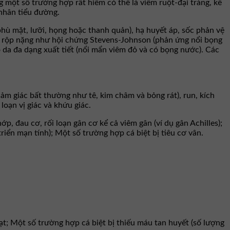
 một số trường hợp rất hiếm có thể là viêm ruột-đại tràng, kể
 nhân tiểu đường.
phù mặt, lưỡi, họng hoặc thanh quản), hạ huyết áp, sốc phản vệ
ụn rộp nặng như hội chứng Stevens-Johnson (phản ứng nổi bọng
 da đa dạng xuất tiết (nổi mẩn viêm đỏ và có bọng nước). Các
cảm giác bất thường như tê, kim châm và bỏng rát), run, kích
 loạn vị giác và khứu giác.
 đau cơ, rối loạn gân cơ kể cả viêm gân (ví dụ gân Achilles);
riển mạn tính); Một số trường hợp cá biệt bị tiêu cơ vân.
ạt; Một số trường hợp cá biệt bị thiếu máu tan huyết (số lượng