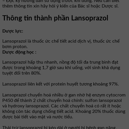
– Đọc kỹ hướng dẫn sử dụng trước khi dùng. Nếu cần biết
thêm thông tin xin hãy hỏi ý kiến của Bác sĩ hoặc Dược sĩ.
Thông tin thành phần Lansoprazol
Dược lực:
Lansoprazol là thuốc ức chế tiết acid dịch vị, thuốc ức chế
bơm proton.
Dược động học :
Lansoprazol hấp thu nhanh, nồng độ tối đa trung bình đạt
được trong khoảng 1,7 giờ sau khi uống, với sinh khả dụng
tuyệt đối trên 80%.
Lansoprazol liên kết với protein huyết tương khoảng 97%.
Lansoprazol chuyển hoá nhiều ở gan nhờ hệ enzym cytocrom
P450 để thành 2 chất chuyển hoá chính: sulfon lansoprazol
và hydroxy lansoprazol. Các chất chuyển hoá có rất ít hoặc
không còn tác dụng chống tiết acid. Khoảng 20% thuốc dùng
được bài tiết vào mật và nước tiểu.
Thải trừ lansoprazol bị kéo dài ở người bị bệnh gan nặng,