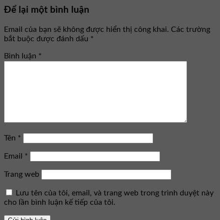
Để lại một bình luận
Email của bạn sẽ không được hiển thị công khai.
Các trường
bắt buộc được đánh dấu
*
Bình luận
*
Tên
*
Email
*
Trang web
Lưu tên của tôi, email, và trang web trong trình duyệt này
cho lần bình luận kế tiếp của tôi.