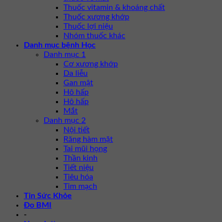
Thuốc vitamin & khoáng chất
Thuốc xương khớp
Thuốc lợi niệu
Nhóm thuốc khác
Danh mục bệnh Học
Danh mục 1
Cơ xương khớp
Da liễu
Gan mật
Hô hấp
Hô hấp
Mắt
Danh mục 2
Nội tiết
Răng hàm mặt
Tai mũi họng
Thần kinh
Tiết niệu
Tiêu hóa
Tim mạch
Tin Sức Khỏe
Đo BMI
-