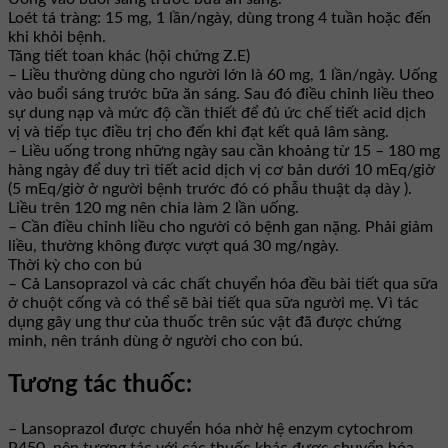
Loét tá tràng: 15 mg, 1 lần/ngày, dùng trong 4 tuần hoặc đến
khi khỏi bệnh.
Tăng tiết toan khác (hội chứng Z.E)
– Liều thường dùng cho người lớn là 60 mg, 1 lần/ngày. Uống
vào buổi sáng trước bữa ăn sáng. Sau đó điều chỉnh liều theo
sự dung nạp và mức độ cần thiết để đủ ức chế tiết acid dịch
vị và tiếp tục điều trị cho đến khi đạt kết quả lâm sàng.
– Liều uống trong những ngày sau cần khoảng từ 15 – 180 mg
hàng ngày để duy trì tiết acid dịch vị cơ bản dưới 10 mEq/giờ
(5 mEq/giờ ở người bệnh trước đó có phẫu thuật dạ dày ).
Liều trên 120 mg nên chia làm 2 lần uống.
– Cần điều chỉnh liều cho người có bệnh gan nặng. Phải giảm
liều, thường không được vượt quá 30 mg/ngày.
Thời kỳ cho con bú
– Cả Lansoprazol và các chất chuyển hóa đều bài tiết qua sữa
ở chuột cống và có thể sẽ bài tiết qua sữa người mẹ. Vì tác
dụng gây ung thư của thuốc trên súc vật đã được chứng
minh, nên tránh dùng ở người cho con bú.
Tương tác thuốc:
– Lansoprazol được chuyển hóa nhờ hệ enzym cytochrom
P450, nên tương tác với các thuốc khác được chuyển hóa