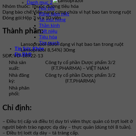
Danh mục 2
Nhóm thuốc:
Thuốc đường tiêu hóa
Nội tiết
Dạng bào chế:
Viên nang cứng chứa vi hạt bao tan trong ruột
Răng hàm mặt
Đóng gói:
Hộp 3 vỉ x 10 viên
Tai mũi họng
Thần kinh
Thành phần:
Tiết niệu
Tiêu hóa
Tim mạch
Lansoprazol (dưới dạng vi hạt bao tan trong ruột
Tin Sức Khỏe
Lansoprazol 8,54%) 30mg
Đo BMI
SĐK:
VD-18922-13
Nhà sản
Công ty cổ phần Dược phẩm 3/2
xuất:
(F.T.PHARMA) – VIỆT NAM
Nhà đăng
Công ty cổ phần Dược phẩm 3/2
ký:
(F.T.PHARMA)
Nhà phân
phối:
Chỉ định:
– Điều trị cấp và điều trị duy trì viêm thực quản có trợt loét ở
người bệnh trào ngược dạ dày – thực quản (dùng tới 8 tuần).
– Điều trị loét dạ dày – tá tràng cấp.