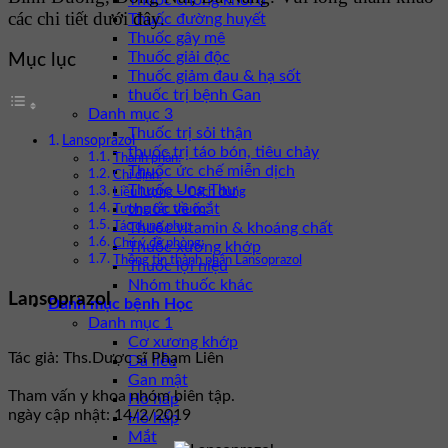
Thuốc chống khối u
các chi tiết dưới đây.
Thuốc đường huyết
Thuốc gây mê
Thuốc giải độc
Mục lục
Thuốc giảm đau & hạ sốt
thuốc trị bệnh Gan
Danh mục 3
Thuốc trị sỏi thận
Lansoprazol
thuốc trị táo bón, tiêu chảy
Thành phần:
Thuốc ức chế miễn dịch
Chỉ định:
Thuốc Ung Thư
Liều lượng – Cách dùng
thuốc về mắt
Tương tác thuốc:
Thuốc vitamin & khoáng chất
Tác dụng phụ:
Chú ý đề phòng:
Thuốc xương khớp
Thông tin thành phần Lansoprazol
Thuốc lợi niệu
Nhóm thuốc khác
Lansoprazol
Danh mục bệnh Học
Danh mục 1
Cơ xương khớp
Tác giả: Ths.Dược sĩ Phạm Liên
Da liễu
Gan mật
Tham vấn y khoa nhóm biên tập.
Hô hấp
ngày cập nhật: 14/2/2019
Hô hấp
Mắt