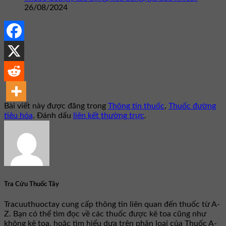
26/08/2024
Bài viết này được đăng trong
Thông tin thuốc
,
Thuốc đường
tiêu hóa
. Đánh dấu
liên kết thường trực
.
Tra Cứu Thuốc Tây
Tracuuthuoctay cung cấp thông tin liên quan đến thuốc từ A-
Z. Bạn có thể tìm đọc về các thuốc được kê toa cũng như
không kê toa, hoặc tìm hiểu dựa trên phân loại của Thuốc A-