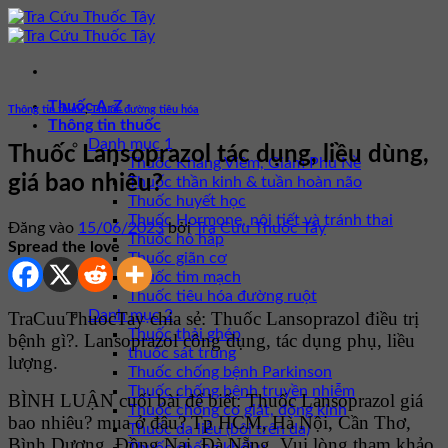
Bỏ
qua
nội
dung
Thuốc A-Z
Thông tin thuốc
,
Thuốc đường tiêu hóa
Thông tin thuốc
Danh mục 1
Thuốc Lansoprazol tác dụng, liều dùng,
Thuốc Kháng Viêm, Giảm Phù Nề
giá bao nhiêu?
Thuốc thần kinh & tuần hoàn não
Thuốc huyết học
Thuốc Hormone, nội tiết và tránh thai
Đăng vào
15/06/2023
bởi
Tra Cứu Thuốc Tây
Thuốc hô hấp
Spread the love
Thuốc giãn cơ
Thuốc tim mạch
Thuốc tiêu hóa đường ruột
Danh mục 2
TraCuuThuocTay chia sẻ: Thuốc Lansoprazol điều trị
Thuốc thải ghép
bệnh gì?. Lansoprazol công dụng, tác dụng phụ, liều
thuốc sát trùng
lượng.
Thuốc chống bệnh Parkinson
Thuốc chống bệnh truyền nhiễm
BÌNH LUẬN cuối bài để biết: Thuốc Lansoprazol giá
Thuốc chống co giật, động kinh
bao nhiêu? mua ở đâu? Tp HCM, Hà Nội, Cần Thơ,
Thuốc da liễu (bôi trên da)
Bình Dương, Đồng Nai, Đà Nẵng. Vui lòng tham khảo