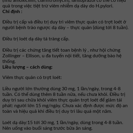
(như amoxicillin, clarihtromycin), lansoprazol có thể có hiệu
quả trong việc tiệt trừ viêm nhiễm dạ dày do H.pylori.
Chỉ định :
Điều trị cấp và điều trị duy trì viêm thực quản có trợt loét ở
người bệnh trào ngược dạ dày – thực quản (dùng tới 8 tuần).
Điều trị loét dạ dày tá tràng cấp.
Điều trị các chứng tăng tiết toan bệnh lý , như hội chứng
Zollinger – Ellison, u đa tuyến nội tiết, tăng dưỡng bào hệ
thống.
Liều lượng – cách dùng:
Viêm thực quản có trợt loét:
Liều người lớn thường dùng 30 mg, 1 lần/ngày, trong 4-8
tuần. Có thể dùng thêm 8 tuần nữa, nếu chưa khỏi. Điều trị
duy trì sau chữa khỏi viêm thực quản trợt loét để giảm tái
phát: người lớn 15 mg/ngày. Chưa xác định được mức độ an
toàn và hiệu quả khi điều trị duy trì lâu quá một năm.
Loét dạ dày:15 tới 30 mg, 1 lần/ngày, dùng trong 4-8 tuần.
Nên uống vào buổi sáng trước bữa ăn sáng.