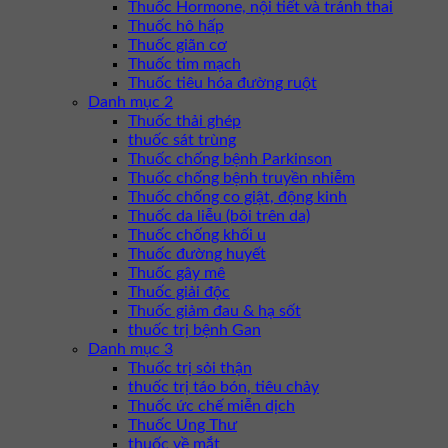
Thuốc Hormone, nội tiết và tránh thai
Thuốc hô hấp
Thuốc giãn cơ
Thuốc tim mạch
Thuốc tiêu hóa đường ruột
Danh mục 2
Thuốc thải ghép
thuốc sát trùng
Thuốc chống bệnh Parkinson
Thuốc chống bệnh truyền nhiễm
Thuốc chống co giật, động kinh
Thuốc da liễu (bôi trên da)
Thuốc chống khối u
Thuốc đường huyết
Thuốc gây mê
Thuốc giải độc
Thuốc giảm đau & hạ sốt
thuốc trị bệnh Gan
Danh mục 3
Thuốc trị sỏi thận
thuốc trị táo bón, tiêu chảy
Thuốc ức chế miễn dịch
Thuốc Ung Thư
thuốc về mắt