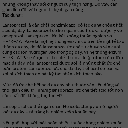
nhưng không thay đổi ở người suy thận nặng. Do vậy, cần
giảm liều đối với người bị bệnh gan nặng.
Tác dụng :
Lansoprazol là dẫn chất benzimidazol có tác dụng chống tiết
acid dạ dày. Lansoprazol có liên quan cấu trúc và dược lý với
omeprazol. Lansoprazol liên kết không thuận nghịch với
H+/K+/ ATPase là một hệ thống enzym có trên bề mặt tế bào
thành dạ dày, do đó lansoprazol ức chế sự chuyển vận cuối
cùng các ion hydrogen vào trong dạ dày. Vì hệ thống enzym
H+/K+ ATPase được coi là chiếc bơm acid (proton) của niêm
mạc dạ dày, nên lansoprazol được gọi là những chất ức chế
bơm proton. Lansoprazol ức chế dạ dày tiết acid cơ bản và
khi bị kích thích do bất kỳ tác nhân kích thích nào.
Mức độ ức chế tiết acid dạ dày phụ thuộc vào liều dùng và
thời gian điều trị, nhưng lansoprazol ức chế tiết acid tốt hơn
các chất đối kháng thụ thể H2.
Lansoprazol có thể ngăn chặn Helicobacter pylori ở người
loét dạ dày – tá tràng bị nhiễm xoắn khuẩn này.
Nếu phối hợp với một hoặc nhiều thuốc chống nhiễm khuẩn