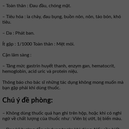
– Toàn thân : Đau đầu, chóng mặt.
– Tiêu hóa : ỉa chảy, đau bụng, buồn nôn, nôn, táo bón, khó
tiêu.
– Da : Phát ban.
Ít gặp : 1/1000 Toàn thân : Mệt mỏi.
Cận lâm sàng :
– Tăng mức gastrin huyết thanh, enzym gan, hematocrit,
hemoglobin, acid uric và protein niệu.
Thông báo cho bác sĩ những tác dụng không mong muốn mà
bạn gặp phải khi dùng thuốc.
Chú ý đề phòng:
– Không dùng thuốc quá hạn ghi trên hộp, hoặc khi có nghi
ngờ về chất lượng của thuốc như : Viên bị ướt, bị biến màu.