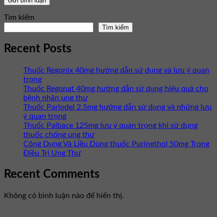
Tìm kiếm
Tìm kiếm
Recent Posts
Thuốc Regonix 40mg hướng dẫn sử dụng và lưu ý quan
trọng
Thuốc Regonat 40mg hướng dẫn sử dụng hiệu quả cho
bệnh nhân ung thư
Thuốc Parlodel 2.5mg hướng dẫn sử dụng và những lưu
ý quan trọng
Thuốc Palbace 125mg lưu ý quan trọng khi sử dụng
thuốc chống ung thư
Công Dụng Và Liều Dùng thuốc Purinethol 50mg Trong
Điều Trị Ung Thư
Recent Comments
Không có bình luận nào để hiển thị.