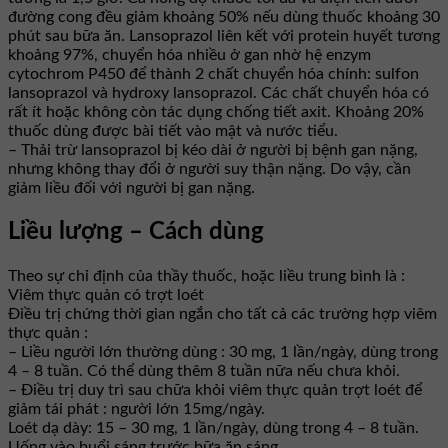
đường cong đều giảm khoảng 50% nếu dùng thuốc khoảng 30
phút sau bữa ăn. Lansoprazol liên kết với protein huyết tương
khoảng 97%, chuyển hóa nhiều ở gan nhờ hệ enzym
cytochrom P450 để thành 2 chất chuyển hóa chính: sulfon
lansoprazol và hydroxy lansoprazol. Các chất chuyển hóa có
rất ít hoặc không còn tác dụng chống tiết axit. Khoảng 20%
thuốc dùng được bài tiết vào mật và nước tiểu.
– Thải trừ lansoprazol bị kéo dài ở người bị bệnh gan nặng,
nhưng không thay đổi ở người suy thận nặng. Do vậy, cần
giảm liều đối với người bị gan nặng.
Liều lượng – Cách dùng
Theo sự chỉ định của thầy thuốc, hoặc liều trung bình là :
Viêm thực quản có trợt loét
Điều trị chứng thời gian ngắn cho tất cả các trường hợp viêm
thực quản :
– Liều người lớn thường dùng : 30 mg, 1 lần/ngày, dùng trong
4 – 8 tuần. Có thể dùng thêm 8 tuần nữa nếu chưa khỏi.
– Điều trị duy trì sau chữa khỏi viêm thực quản trợt loét để
giảm tái phát : người lớn 15mg/ngày.
Loét dạ dày: 15 – 30 mg, 1 lần/ngày, dùng trong 4 – 8 tuần.
Uống vào buổi sáng trước bữa ăn sáng.