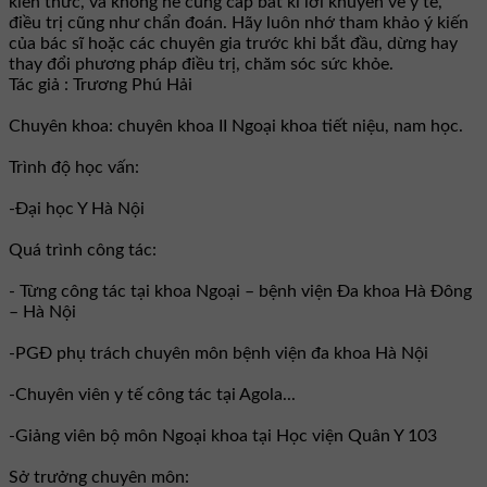
kiến thức, và không hề cung cấp bất kì lời khuyên về y tế,
điều trị cũng như chẩn đoán. Hãy luôn nhớ tham khảo ý kiến
của bác sĩ hoặc các chuyên gia trước khi bắt đầu, dừng hay
thay đổi phương pháp điều trị, chăm sóc sức khỏe.
Tác giả : Trương Phú Hải
Chuyên khoa: chuyên khoa II Ngoại khoa tiết niệu, nam học.
Trình độ học vấn:
-Đại học Y Hà Nội
Quá trình công tác:
- Từng công tác tại khoa Ngoại – bệnh viện Đa khoa Hà Đông
– Hà Nội
-PGĐ phụ trách chuyên môn bệnh viện đa khoa Hà Nội
-Chuyên viên y tế công tác tại Agola...
-Giảng viên bộ môn Ngoại khoa tại Học viện Quân Y 103
Sở trưởng chuyên môn: