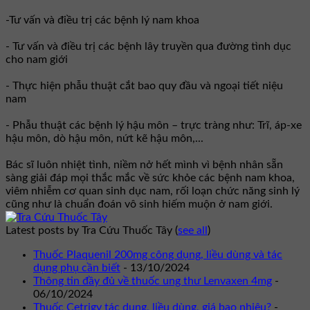
-Tư vấn và điều trị các bệnh lý nam khoa
- Tư vấn và điều trị các bệnh lây truyền qua đường tình dục
cho nam giới
- Thực hiện phẫu thuật cắt bao quy đầu và ngoại tiết niệu
nam
- Phẫu thuật các bệnh lý hậu môn – trực tràng như: Trĩ, áp-xe
hậu môn, dò hậu môn, nứt kẽ hậu môn,...
Bác sĩ luôn nhiệt tình, niềm nở hết mình vì bệnh nhân sẵn
sàng giải đáp mọi thắc mắc về sức khỏe các bệnh nam khoa,
viêm nhiễm cơ quan sinh dục nam, rối loạn chức năng sinh lý
cũng như là chuẩn đoán vô sinh hiếm muộn ở nam giới.
Latest posts by Tra Cứu Thuốc Tây
(
see all
)
Thuốc Plaquenil 200mg công dụng, liều dùng và tác
dụng phụ cần biết
- 13/10/2024
Thông tin đầy đủ về thuốc ung thư Lenvaxen 4mg
-
06/10/2024
Thuốc Cetrigy tác dụng, liều dùng, giá bao nhiêu?
-