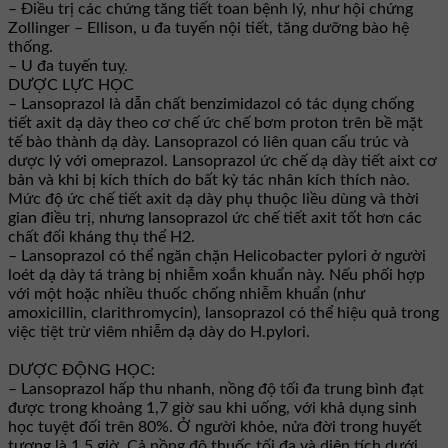
– Điều trị các chứng tăng tiết toan bệnh lý, như hội chứng
Zollinger – Ellison, u đa tuyến nội tiết, tăng dưỡng bào hệ
thống.
– U đa tuyến tuỵ.
DƯỢC LỰC HỌC
– Lansoprazol là dẫn chất benzimidazol có tác dụng chống
tiết axit dạ dày theo cơ chế ức chế bơm proton trên bề mặt
tế bào thành dạ dày. Lansoprazol có liên quan cấu trúc và
dược lý với omeprazol. Lansoprazol ức chế dạ dày tiết aixt cơ
bản và khi bị kích thích do bất kỳ tác nhân kích thích nào.
Mức độ ức chế tiết axit dạ dày phụ thuộc liều dùng và thời
gian điều trị, nhưng lansoprazol ức chế tiết axit tốt hơn các
chất đối kháng thụ thể H2.
– Lansoprazol có thể ngăn chặn Helicobacter pylori ở người
loét dạ dày tá tràng bị nhiễm xoắn khuẩn này. Nếu phối hợp
với một hoặc nhiều thuốc chống nhiễm khuẩn (như
amoxicillin, clarithromycin), lansoprazol có thể hiệu quả trong
việc tiệt trừ viêm nhiễm dạ dày do H.pylori.
DƯỢC ĐỘNG HỌC:
– Lansoprazol hấp thu nhanh, nồng độ tối đa trung bình đạt
được trong khoảng 1,7 giờ sau khi uống, với khả dụng sinh
học tuyệt đối trên 80%. Ở người khỏe, nửa đời trong huyết
tương là 1,5 giờ. Cả nồng độ thuốc tối đa và diện tích dưới