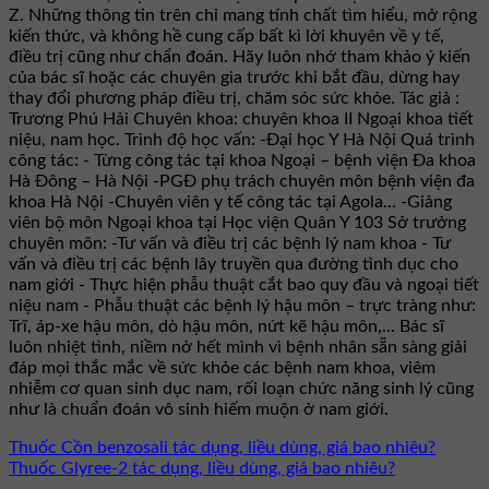
Z. Những thông tin trên chỉ mang tính chất tìm hiểu, mở rộng
kiến thức, và không hề cung cấp bất kì lời khuyên về y tế,
điều trị cũng như chẩn đoán. Hãy luôn nhớ tham khảo ý kiến
của bác sĩ hoặc các chuyên gia trước khi bắt đầu, dừng hay
thay đổi phương pháp điều trị, chăm sóc sức khỏe. Tác giả :
Trương Phú Hải Chuyên khoa: chuyên khoa II Ngoại khoa tiết
niệu, nam học. Trình độ học vấn: -Đại học Y Hà Nội Quá trình
công tác: - Từng công tác tại khoa Ngoại – bệnh viện Đa khoa
Hà Đông – Hà Nội -PGĐ phụ trách chuyên môn bệnh viện đa
khoa Hà Nội -Chuyên viên y tế công tác tại Agola... -Giảng
viên bộ môn Ngoại khoa tại Học viện Quân Y 103 Sở trưởng
chuyên môn: -Tư vấn và điều trị các bệnh lý nam khoa - Tư
vấn và điều trị các bệnh lây truyền qua đường tình dục cho
nam giới - Thực hiện phẫu thuật cắt bao quy đầu và ngoại tiết
niệu nam - Phẫu thuật các bệnh lý hậu môn – trực tràng như:
Trĩ, áp-xe hậu môn, dò hậu môn, nứt kẽ hậu môn,... Bác sĩ
luôn nhiệt tình, niềm nở hết mình vì bệnh nhân sẵn sàng giải
đáp mọi thắc mắc về sức khỏe các bệnh nam khoa, viêm
nhiễm cơ quan sinh dục nam, rối loạn chức năng sinh lý cũng
như là chuẩn đoán vô sinh hiếm muộn ở nam giới.
Thuốc Cồn benzosali tác dụng, liều dùng, giá bao nhiêu?
Thuốc Glyree-2 tác dụng, liều dùng, giá bao nhiêu?