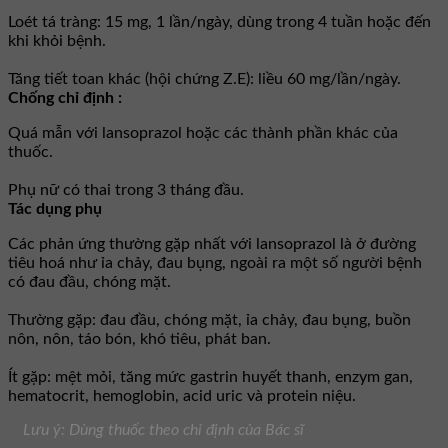
Loét tá tràng: 15 mg, 1 lần/ngày, dùng trong 4 tuần hoặc đến
khi khỏi bệnh.
Tăng tiết toan khác (hội chứng Z.E): liều 60 mg/lần/ngày.
Chống chỉ định :
Quá mẫn với lansoprazol hoặc các thành phần khác của
thuốc.
Phụ nữ có thai trong 3 tháng đầu.
Tác dụng phụ
Các phản ứng thường gặp nhất với lansoprazol là ở đường
tiêu hoá như ỉa chảy, đau bụng, ngoài ra một số người bệnh
có đau đầu, chóng mặt.
Thường gặp: đau đầu, chóng mặt, ỉa chảy, đau bụng, buồn
nôn, nôn, táo bón, khó tiêu, phát ban.
Ít gặp: mệt mỏi, tăng mức gastrin huyết thanh, enzym gan,
hematocrit, hemoglobin, acid uric và protein niệu.
Lưu ý: Dùng thuốc theo chỉ định của Bác sĩ