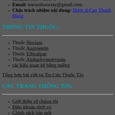
Email:
tracuuthuoctay@gmail.com.
Chịu trách nhiệm nội dung:
Dược sĩ Cao Thanh
Hùng
THÔNG TIN THUỐC:
Thuốc
Nexium
Thuốc
Augmentin
Thuốc
Efferalgan
Thuốc
Alphachymotrypsin
các kiểu quan hệ bằng miệng
Tổng hợp bài viết tại Tra Cứu Thuốc Tây
CÁC TRANG THÔNG TIN:
Giới thiệu về chúng tôi
Điều khoản dịch vụ
Chính sách bảo mật