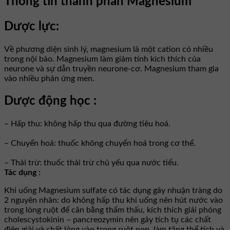
Thông tin thành phần Magnesium
Dược lực:
Về phương diện sinh lý, magnesium là một cation có nhiều
trong nội bào. Magnesium làm giảm tính kích thích của
neurone và sự dẫn truyền neurone-cơ. Magnesium tham gia
vào nhiều phản ứng men.
Dược động học :
– Hấp thu: không hấp thu qua đường tiêu hoá.
– Chuyển hoá: thuốc không chuyển hoá trong cơ thể.
– Thải trừ: thuốc thải trừ chủ yếu qua nước tiểu.
Tác dụng :
Khi uống Magnesium sulfate có tác dụng gây nhuận tràng do
2 nguyên nhân: do không hấp thu khi uống nên hút nước vào
trong lòng ruột để cân bằng thẩm thấu, kích thích giải phóng
cholescystokinin – pancreozymin nên gây tích tụ các chất
điện giải và chất lỏng vào trong ruột non, làm tăng thể tích và