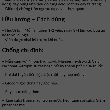
nóng, đầy bụng khó tiêu do tăng acid, loét dạ dày tá tràng.
– Điều trị chứng trào ngược dạ dày – thực quản.
Liều lượng – Cách dùng
– Người lớn: Mỗi lần uống 1-2 viên, ngày 3-4 lần vào bữa ăn
hoặc khi đi ngủ.
– Viên được nhai kỹ trước khi nuốt.
Chống chỉ định:
– Mẫn cảm với Nhôm hydroxyd, Magnesi hydroxyd, Calci
carbonat, Atropin sulfat hoặc bất kỳ thành phần của thuốc.
– Phì đại tuyến tiền liệt. Liệt ruột hay hẹp môn vị.
– Glôcôm góc đóng hay góc hẹp.
– Suy chức năng thận.
– Tăng calci trong máu, trong nước tiểu, tăng sỏi calci. Giảm
phosphat máu.