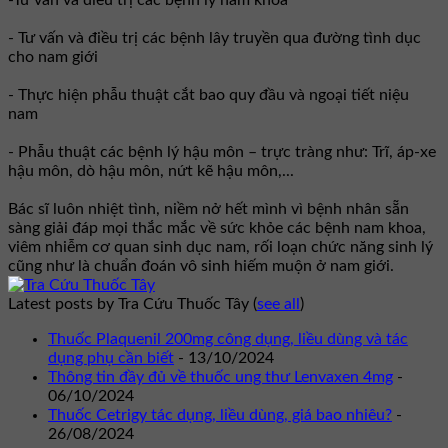
- Tư vấn và điều trị các bệnh lây truyền qua đường tình dục
cho nam giới
- Thực hiện phẫu thuật cắt bao quy đầu và ngoại tiết niệu
nam
- Phẫu thuật các bệnh lý hậu môn – trực tràng như: Trĩ, áp-xe
hậu môn, dò hậu môn, nứt kẽ hậu môn,...
Bác sĩ luôn nhiệt tình, niềm nở hết mình vì bệnh nhân sẵn
sàng giải đáp mọi thắc mắc về sức khỏe các bệnh nam khoa,
viêm nhiễm cơ quan sinh dục nam, rối loạn chức năng sinh lý
cũng như là chuẩn đoán vô sinh hiếm muộn ở nam giới.
Latest posts by Tra Cứu Thuốc Tây
(
see all
)
Thuốc Plaquenil 200mg công dụng, liều dùng và tác
dụng phụ cần biết
- 13/10/2024
Thông tin đầy đủ về thuốc ung thư Lenvaxen 4mg
-
06/10/2024
Thuốc Cetrigy tác dụng, liều dùng, giá bao nhiêu?
-
26/08/2024