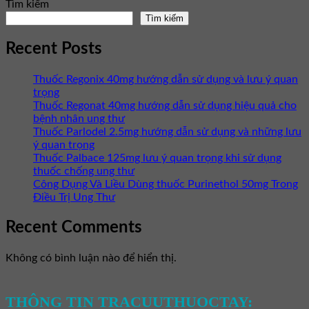
Tìm kiếm
Tìm kiếm
Recent Posts
Thuốc Regonix 40mg hướng dẫn sử dụng và lưu ý quan
trọng
Thuốc Regonat 40mg hướng dẫn sử dụng hiệu quả cho
bệnh nhân ung thư
Thuốc Parlodel 2.5mg hướng dẫn sử dụng và những lưu
ý quan trọng
Thuốc Palbace 125mg lưu ý quan trọng khi sử dụng
thuốc chống ung thư
Công Dụng Và Liều Dùng thuốc Purinethol 50mg Trong
Điều Trị Ung Thư
Recent Comments
Không có bình luận nào để hiển thị.
THÔNG TIN TRACUUTHUOCTAY: