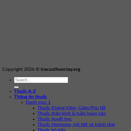
Copyright 2026 ©
tracuuthuoctay.org
Thuốc A-Z
Thông tin thuốc
Danh mục 1
Thuốc Kháng Viêm, Giảm Phù Nề
Thuốc thần kinh & tuần hoàn não
Thuốc huyết học
Thuốc Hormone, nội tiết và tránh thai
Thuốc hô hấp