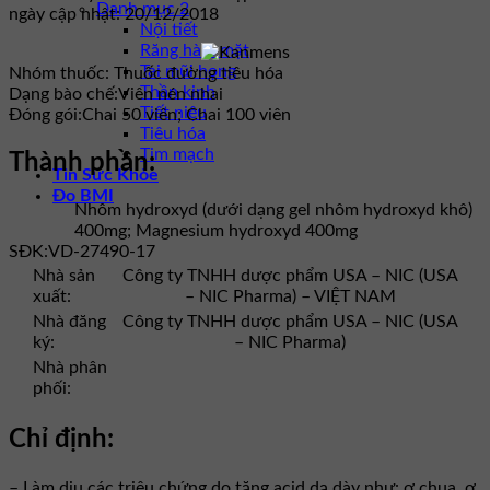
Danh mục 2
ngày cập nhật: 20/12/2018
Nội tiết
Răng hàm mặt
Tai mũi họng
Nhóm thuốc:
Thuốc đường tiêu hóa
Thần kinh
Dạng bào chế:
Viên nén nhai
Tiết niệu
Đóng gói:
Chai 50 viên; Chai 100 viên
Tiêu hóa
Tim mạch
Thành phần:
Tin Sức Khỏe
Đo BMI
Nhôm hydroxyd (dưới dạng gel nhôm hydroxyd khô)
400mg; Magnesium hydroxyd 400mg
SĐK:
VD-27490-17
Nhà sản
Công ty TNHH dược phẩm USA – NIC (USA
xuất:
– NIC Pharma) – VIỆT NAM
Nhà đăng
Công ty TNHH dược phẩm USA – NIC (USA
ký:
– NIC Pharma)
Nhà phân
phối:
Chỉ định:
– Làm dịu các triệu chứng do tăng acid dạ dày như: ợ chua, ợ