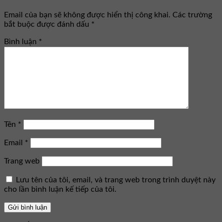
Email của bạn sẽ không được hiển thị công khai.
Các trường
bắt buộc được đánh dấu
*
Bình luận
*
Tên
*
Email
*
Trang web
Lưu tên của tôi, email, và trang web trong trình duyệt này
cho lần bình luận kế tiếp của tôi.