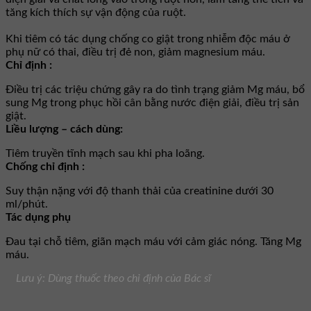
tăng kích thích sự vận động của ruột.
Khi tiêm có tác dụng chống co giật trong nhiễm độc máu ở
phụ nữ có thai, điều trị đẻ non, giảm magnesium máu.
Chỉ định :
Ðiều trị các triệu chứng gây ra do tình trạng giảm Mg máu, bổ
sung Mg trong phục hồi cân bằng nước điện giải, điều trị sản
giật.
Liều lượng – cách dùng:
Tiêm truyền tĩnh mạch sau khi pha loãng.
Chống chỉ định :
Suy thận nặng với độ thanh thải của creatinine dưới 30
ml/phút.
Tác dụng phụ
Ðau tại chỗ tiêm, giãn mạch máu với cảm giác nóng. Tăng Mg
máu.
Lưu ý: Dùng thuốc theo chỉ định của Bác sĩ