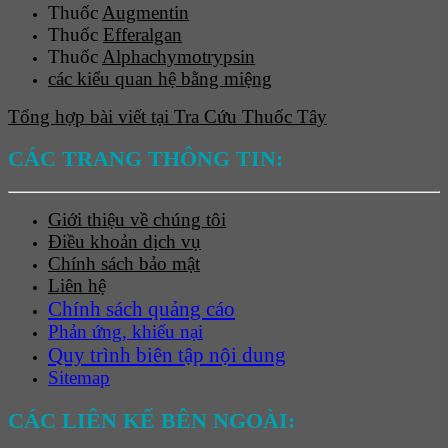
Thuốc
Augmentin
Thuốc
Efferalgan
Thuốc
Alphachymotrypsin
các kiểu quan hệ bằng miệng
Tổng hợp bài viết tại Tra Cứu Thuốc Tây
CÁC TRANG THÔNG TIN:
Giới thiệu về chúng tôi
Điều khoản dịch vụ
Chính sách bảo mật
Liên hệ
Chính sách quảng cáo
Phản ứng, khiếu nại
Quy trình biên tập nội dung
Sitemap
CÁC LIÊN KẾ BÊN NGOÀI: