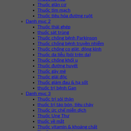
Thuốc giãn cơ
Thuốc tim mạch
Thuốc tiêu hóa đường ruột
Danh mục 2
Thuốc thải ghép
thuốc sát trùng
Thuốc chống bệnh Parkinson
Thuốc chống bệnh truyền nhiễm
Thuốc chống co giật, động kinh
Thuốc da liễu (bôi trên da)
Thuốc chống khối u
Thuốc đường huyết
Thuốc gây mê
Thuốc giải độc
Thuốc giảm đau & hạ sốt
thuốc trị bệnh Gan
Danh mục 3
Thuốc trị sỏi thận
thuốc trị táo bón, tiêu chảy
Thuốc ức chế miễn dịch
Thuốc Ung Thư
thuốc về mắt
Thuốc vitamin & khoáng chất