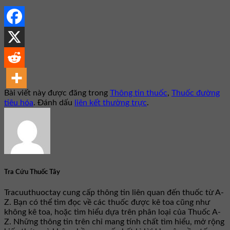
Bài viết này được đăng trong
Thông tin thuốc
,
Thuốc đường
tiêu hóa
. Đánh dấu
liên kết thường trực
.
Tra Cứu Thuốc Tây
Tracuuthuoctay cung cấp thông tin liên quan đến thuốc từ A-
Z. Bạn có thể tìm đọc về các thuốc được kê toa cũng như
không kê toa, hoặc tìm hiểu dựa trên phân loại của Thuốc A-
Z. Những thông tin trên chỉ mang tính chất tìm hiểu, mở rộng