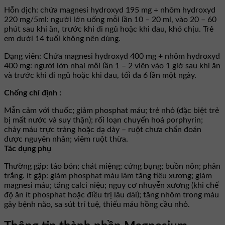
Hỗn dịch: chứa magnesi hydroxyd 195 mg + nhôm hydroxyd
220 mg/5ml: người lớn uống mỗi lần 10 – 20 ml, vào 20 – 60
phút sau khi ăn, trước khi đi ngủ hoặc khi đau, khó chịu. Trẻ
em dưới 14 tuổi không nên dùng.
Dạng viên: Chứa magnesi hydroxyd 400 mg + nhôm hydroxyd
400 mg: người lớn nhai mỗi lần 1 – 2 viên vào 1 giờ sau khi ăn
và trước khi đi ngủ hoặc khi đau, tối đa 6 lần một ngày.
Chống chỉ định :
Mẫn cảm với thuốc; giảm phosphat máu; trẻ nhỏ (đặc biệt trẻ
bị mất nước và suy thận); rối loạn chuyển hoá porphyrin;
chảy máu trực tràng hoặc dạ dày – ruột chưa chẩn đoán
được nguyên nhân; viêm ruột thừa.
Tác dụng phụ
Thường gặp: táo bón; chát miệng; cứng bụng; buồn nôn; phân
trắng. ít gặp: giảm phosphat máu làm tăng tiêu xương; giảm
magnesi máu; tăng calci niệu; nguy cơ nhuyễn xương (khi chế
độ ăn ít phosphat hoặc điều trị lâu dài); tăng nhôm trong máu
gây bệnh não, sa sút trí tuệ, thiếu máu hồng cầu nhỏ.