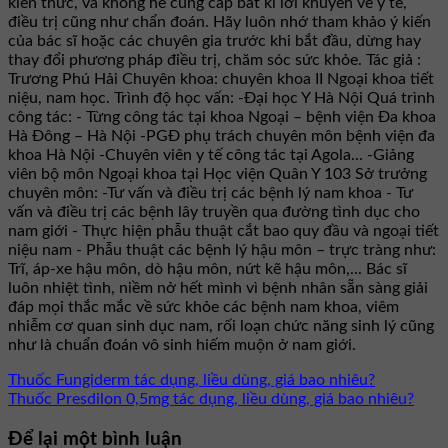
kiến thức, và không hề cung cấp bất kì lời khuyên về y tế,
điều trị cũng như chẩn đoán. Hãy luôn nhớ tham khảo ý kiến
của bác sĩ hoặc các chuyên gia trước khi bắt đầu, dừng hay
thay đổi phương pháp điều trị, chăm sóc sức khỏe. Tác giả :
Trương Phú Hải Chuyên khoa: chuyên khoa II Ngoại khoa tiết
niệu, nam học. Trình độ học vấn: -Đại học Y Hà Nội Quá trình
công tác: - Từng công tác tại khoa Ngoại – bệnh viện Đa khoa
Hà Đông – Hà Nội -PGĐ phụ trách chuyên môn bệnh viện đa
khoa Hà Nội -Chuyên viên y tế công tác tại Agola... -Giảng
viên bộ môn Ngoại khoa tại Học viện Quân Y 103 Sở trưởng
chuyên môn: -Tư vấn và điều trị các bệnh lý nam khoa - Tư
vấn và điều trị các bệnh lây truyền qua đường tình dục cho
nam giới - Thực hiện phẫu thuật cắt bao quy đầu và ngoại tiết
niệu nam - Phẫu thuật các bệnh lý hậu môn – trực tràng như:
Trĩ, áp-xe hậu môn, dò hậu môn, nứt kẽ hậu môn,... Bác sĩ
luôn nhiệt tình, niềm nở hết mình vì bệnh nhân sẵn sàng giải
đáp mọi thắc mắc về sức khỏe các bệnh nam khoa, viêm
nhiễm cơ quan sinh dục nam, rối loạn chức năng sinh lý cũng
như là chuẩn đoán vô sinh hiếm muộn ở nam giới.
Thuốc Fungiderm tác dụng, liều dùng, giá bao nhiêu?
Thuốc Presdilon 0,5mg tác dụng, liều dùng, giá bao nhiêu?
Để lại một bình luận