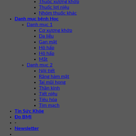
Thuốc xương khớp
Thuốc lợi niệu
Nhóm thuốc khác
Danh mục bệnh Học
Danh mục 1
Cơ xương khớp
Da liễu
Gan mật
Hô hấp
Hô hấp
Mắt
Danh mục 2
Nội tiết
Răng hàm mặt
Tai mũi họng
Thần kinh
Tiết niệu
Tiêu hóa
Tim mạch
Tin Sức Khỏe
Đo BMI
-
Newsletter