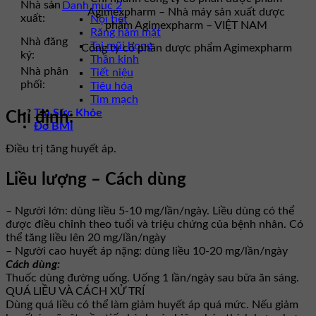
Nhà sản
Danh mục 2
Agimexpharm – Nhà máy sản xuất dược
xuất:
Nội tiết
phẩm Agimexpharm – VIỆT NAM
Răng hàm mặt
Nhà đăng
Tai mũi họng
Công ty cổ phần dược phẩm Agimexpharm
ký:
Thần kinh
Nhà phân
Tiết niệu
phối:
Tiêu hóa
Tim mạch
Tin Sức Khỏe
Chỉ định:
Đo BMI
Điều trị tăng huyết áp.
Liều lượng – Cách dùng
– Người lớn: dùng liều 5-10 mg/lần/ngày. Liều dùng có thể
được điều chỉnh theo tuổi và triệu chứng của bệnh nhân. Có
thể tăng liều lên 20 mg/lần/ngày
– Người cao huyết áp nặng: dùng liều 10-20 mg/lần/ngày
Cách dùng:
Thuốc dùng đường uống. Uống 1 lần/ngày sau bữa ăn sáng.
QUÁ LIỀU VÀ CÁCH XỬ TRÍ
Dùng quá liều có thể làm giảm huyết áp quá mức. Nếu giảm