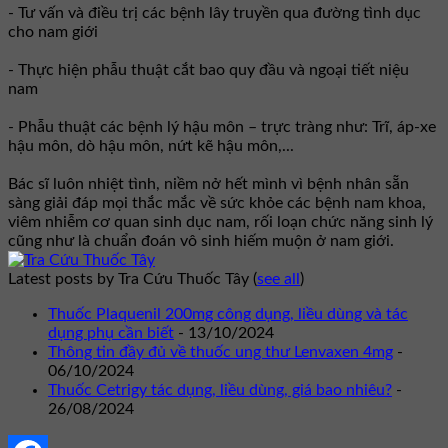
- Tư vấn và điều trị các bệnh lây truyền qua đường tình dục
cho nam giới
- Thực hiện phẫu thuật cắt bao quy đầu và ngoại tiết niệu
nam
- Phẫu thuật các bệnh lý hậu môn – trực tràng như: Trĩ, áp-xe
hậu môn, dò hậu môn, nứt kẽ hậu môn,...
Bác sĩ luôn nhiệt tình, niềm nở hết mình vì bệnh nhân sẵn
sàng giải đáp mọi thắc mắc về sức khỏe các bệnh nam khoa,
viêm nhiễm cơ quan sinh dục nam, rối loạn chức năng sinh lý
cũng như là chuẩn đoán vô sinh hiếm muộn ở nam giới.
Latest posts by Tra Cứu Thuốc Tây
(
see all
)
Thuốc Plaquenil 200mg công dụng, liều dùng và tác
dụng phụ cần biết
- 13/10/2024
Thông tin đầy đủ về thuốc ung thư Lenvaxen 4mg
-
06/10/2024
Thuốc Cetrigy tác dụng, liều dùng, giá bao nhiêu?
-
26/08/2024