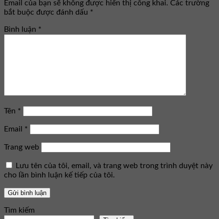
Email của bạn sẽ không được hiển thị công khai.
Các trường
bắt buộc được đánh dấu
*
Bình luận
*
Tên
*
Email
*
Trang web
Lưu tên của tôi, email, và trang web trong trình duyệt này
cho lần bình luận kế tiếp của tôi.
Tìm kiếm