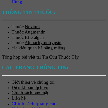
Hùng
THÔNG TIN THUỐC:
Thuốc
Nexium
Thuốc
Augmentin
Thuốc
Efferalgan
Thuốc
Alphachymotrypsin
các kiểu quan hệ bằng miệng
Tổng hợp bài viết tại Tra Cứu Thuốc Tây
CÁC TRANG THÔNG TIN:
Giới thiệu về chúng tôi
Điều khoản dịch vụ
Chính sách bảo mật
Liên hệ
Chính sách quảng cáo