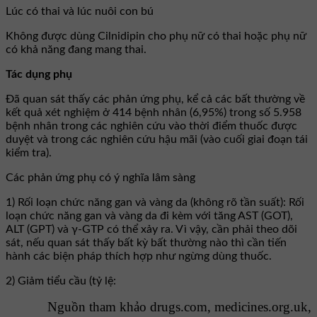
Lúc có thai và lúc nuôi con bú
Không được dùng Cilnidipin cho phụ nữ có thai hoặc phụ nữ
có khả năng đang mang thai.
Tác dụng phụ
Đã quan sát thấy các phản ứng phụ, kể cả các bất thường về
kết quả xét nghiệm ở 414 bệnh nhân (6,95%) trong số 5.958
bệnh nhân trong các nghiên cứu vào thời điểm thuốc được
duyệt và trong các nghiên cứu hậu mãi (vào cuối giai đoạn tái
kiểm tra).
Các phản ứng phụ có ý nghĩa lâm sàng
1) Rối loạn chức năng gan và vàng da (không rõ tần suất): Rối
loạn chức năng gan và vàng da đi kèm với tăng AST (GOT),
ALT (GPT) và γ-GTP có thể xảy ra. Vì vậy, cần phải theo dõi
sát, nếu quan sát thấy bất kỳ bất thường nào thì cần tiến
hành các biện pháp thích hợp như ngừng dùng thuốc.
2) Giảm tiểu cầu (tỷ lệ:
Nguồn tham khảo drugs.com, medicines.org.uk,