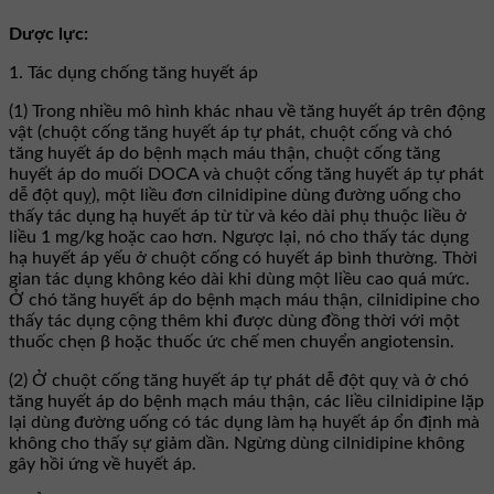
Dược lực:
1. Tác dụng chống tăng huyết áp
(1) Trong nhiều mô hình khác nhau về tăng huyết áp trên động
vật (chuột cống tăng huyết áp tự phát, chuột cống và chó
tăng huyết áp do bệnh mạch máu thận, chuột cống tăng
huyết áp do muối DOCA và chuột cống tăng huyết áp tự phát
dễ đột quỵ), một liều đơn cilnidipine dùng đường uống cho
thấy tác dụng hạ huyết áp từ từ và kéo dài phụ thuộc liều ở
liều 1 mg/kg hoặc cao hơn. Ngược lại, nó cho thấy tác dụng
hạ huyết áp yếu ở chuột cống có huyết áp bình thường. Thời
gian tác dụng không kéo dài khi dùng một liều cao quá mức.
Ở chó tăng huyết áp do bệnh mạch máu thận, cilnidipine cho
thấy tác dụng cộng thêm khi được dùng đồng thời với một
thuốc chẹn β hoặc thuốc ức chế men chuyển angiotensin.
(2) Ở chuột cống tăng huyết áp tự phát dễ đột quỵ và ở chó
tăng huyết áp do bệnh mạch máu thận, các liều cilnidipine lặp
lại dùng đường uống có tác dụng làm hạ huyết áp ổn định mà
không cho thấy sự giảm dần. Ngừng dùng cilnidipine không
gây hồi ứng về huyết áp.