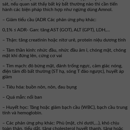
sát, nếu quan sát thấy bất kỳ bất thường nào thì cần tiến
hành các biện pháp thích hợp như ngừng dùng Amnol.
– Giảm tiểu cầu (ADR Các phản ứng phụ khác:
0,1% ≤ ADR- Gan: tăng AST (GOT), ALT (GPT), LDH,…
– Thận: tăng creatinin hoặc nitơ urê, protein niệu dương tính
– Tâm thần kinh: nhức đầu, nhức đầu âm ỉ, chóng mặt, chóng
mặt khi đứng lên, cứng cơ vai
– Tim mạch: đỏ bừng mặt, đánh trống ngực, cảm giác nóng,
điện tâm đồ bất thường (ST hạ, sóng T đảo ngược), huyết áp
giảm
– Tiêu hóa: buồn nôn, nôn, đau bụng
– Quá mẫn: nổi ban
– Huyết học: Tăng hoặc giảm bạch cầu (WBC), bạch cầu trung
tính và hemoglobin.
– Các phản ứng phụ khác: Phù (mặt, chi dưới,…), khó chịu
toàn thân, tiểu dắt, tăng cholesterol huyết thanh, tăng hoặc