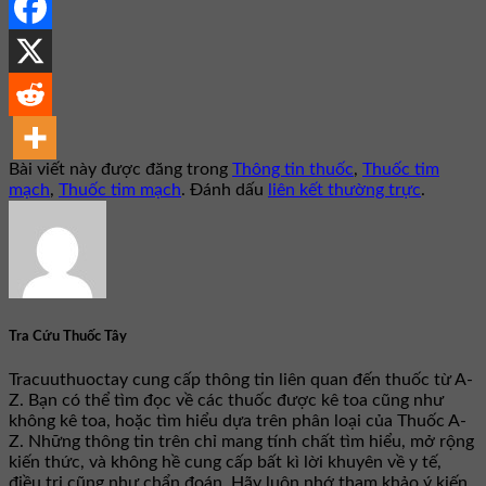
Bài viết này được đăng trong
Thông tin thuốc
,
Thuốc tim
mạch
,
Thuốc tim mạch
. Đánh dấu
liên kết thường trực
.
Tra Cứu Thuốc Tây
Tracuuthuoctay cung cấp thông tin liên quan đến thuốc từ A-
Z. Bạn có thể tìm đọc về các thuốc được kê toa cũng như
không kê toa, hoặc tìm hiểu dựa trên phân loại của Thuốc A-
Z. Những thông tin trên chỉ mang tính chất tìm hiểu, mở rộng
kiến thức, và không hề cung cấp bất kì lời khuyên về y tế,
điều trị cũng như chẩn đoán. Hãy luôn nhớ tham khảo ý kiến