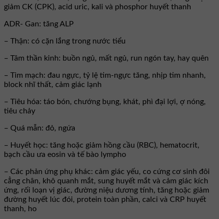
giảm CK (CPK), acid uric, kali và phosphor huyết thanh
ADR- Gan: tăng ALP
– Thận: có cặn lắng trong nước tiểu
– Tâm thần kinh: buồn ngủ, mất ngủ, run ngón tay, hay quên
– Tim mạch: đau ngực, tỷ lệ tim-ngực tăng, nhịp tim nhanh,
block nhĩ thất, cảm giác lạnh
– Tiêu hóa: táo bón, chướng bụng, khát, phì đại lợi, ợ nóng,
tiêu chảy
– Quá mẫn: đỏ, ngứa
– Huyết học: tăng hoặc giảm hồng cầu (RBC), hematocrit,
bạch cầu ưa eosin và tế bào lympho
– Các phản ứng phụ khác: cảm giác yếu, co cứng cơ sinh đôi
cẳng chân, khô quanh mắt, sung huyết mắt và cảm giác kích
ứng, rối loạn vị giác, đường niệu dương tính, tăng hoặc giảm
đường huyết lúc đói, protein toàn phần, calci và CRP huyết
thanh, ho