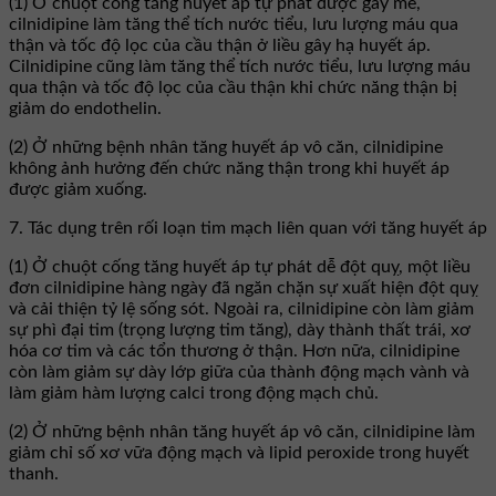
(1) Ở chuột cống tăng huyết áp tự phát được gây mê,
cilnidipine làm tăng thể tích nước tiểu, lưu lượng máu qua
thận và tốc độ lọc của cầu thận ở liều gây hạ huyết áp.
Cilnidipine cũng làm tăng thể tích nước tiểu, lưu lượng máu
qua thận và tốc độ lọc của cầu thận khi chức năng thận bị
giảm do endothelin.
(2) Ở những bệnh nhân tăng huyết áp vô căn, cilnidipine
không ảnh hưởng đến chức năng thận trong khi huyết áp
được giảm xuống.
7. Tác dụng trên rối loạn tim mạch liên quan với tăng huyết áp
(1) Ở chuột cống tăng huyết áp tự phát dễ đột quỵ, một liều
đơn cilnidipine hàng ngày đã ngăn chặn sự xuất hiện đột quỵ
và cải thiện tỷ lệ sống sót. Ngoài ra, cilnidipine còn làm giảm
sự phì đại tim (trọng lượng tim tăng), dày thành thất trái, xơ
hóa cơ tim và các tổn thương ở thận. Hơn nữa, cilnidipine
còn làm giảm sự dày lớp giữa của thành động mạch vành và
làm giảm hàm lượng calci trong động mạch chủ.
(2) Ở những bệnh nhân tăng huyết áp vô căn, cilnidipine làm
giảm chỉ số xơ vữa động mạch và lipid peroxide trong huyết
thanh.