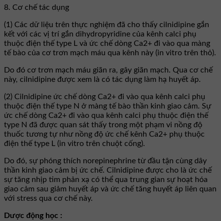
8. Cơ chế tác dụng
(1) Các dữ liệu trên thực nghiệm đã cho thấy cilnidipine gắn
kết với các vị trí gắn dihydropyridine của kênh calci phụ
thuộc điện thế type L và ức chế dòng Ca2+ đi vào qua màng
tế bào của cơ trơn mạch máu qua kênh này (in vitro trên thỏ).
Do đó cơ trơn mạch máu giãn ra, gây giãn mạch. Qua cơ chế
này, cilnidipine được xem là có tác dụng làm hạ huyết áp.
(2) Cilnidipine ức chế dòng Ca2+ đi vào qua kênh calci phụ
thuộc điện thế type N ở màng tế bào thần kinh giao cảm. Sự
ức chế dòng Ca2+ đi vào qua kênh calci phụ thuộc điện thế
type N đã được quan sát thấy trong một phạm vi nồng độ
thuốc tương tự như nồng độ ức chế kênh Ca2+ phụ thuộc
điện thế type L (in vitro trên chuột cống).
Do đó, sự phóng thích norepinephrine từ đầu tận cùng dây
thần kinh giao cảm bị ức chế. Cilnidipine được cho là ức chế
sự tăng nhịp tim phản xạ có thể qua trung gian sự hoạt hóa
giao cảm sau giảm huyết áp và ức chế tăng huyết áp liên quan
với stress qua cơ chế này.
Dược động học :