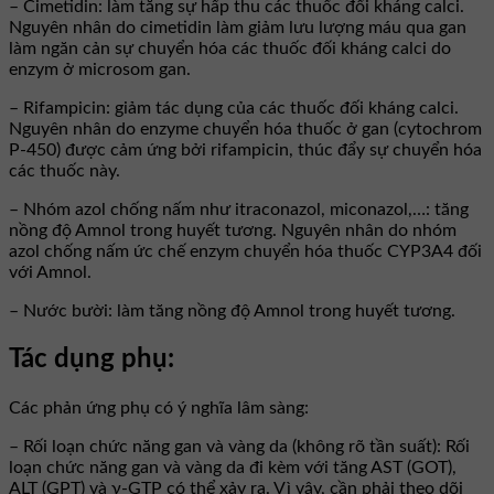
– Cimetidin: làm tăng sự hấp thu các thuốc đối kháng calci.
Nguyên nhân do cimetidin làm giảm lưu lượng máu qua gan
làm ngăn cản sự chuyển hóa các thuốc đối kháng calci do
enzym ở microsom gan.
– Rifampicin: giảm tác dụng của các thuốc đối kháng calci.
Nguyên nhân do enzyme chuyển hóa thuốc ở gan (cytochrom
P-450) được cảm ứng bởi rifampicin, thúc đẩy sự chuyển hóa
các thuốc này.
– Nhóm azol chống nấm như itraconazol, miconazol,…: tăng
nồng độ Amnol trong huyết tương. Nguyên nhân do nhóm
azol chống nấm ức chế enzym chuyển hóa thuốc CYP3A4 đối
với Amnol.
– Nước bười: làm tăng nồng độ Amnol trong huyết tương.
Tác dụng phụ:
Các phản ứng phụ có ý nghĩa lâm sàng:
– Rối loạn chức năng gan và vàng da (không rõ tần suất): Rối
loạn chức năng gan và vàng da đi kèm với tăng AST (GOT),
ALT (GPT) và γ-GTP có thể xảy ra. Vì vậy, cần phải theo dõi