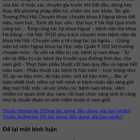
của bác sĩ hoặc các chuyên gia trước khi bắt đầu, dừng hay
thay đổi phương pháp điều trị, chăm sóc sức khỏe. Tác giả :
Trương Phú Hải Chuyên khoa: chuyên khoa II Ngoại khoa tiết
niệu, nam học. Trình độ học vấn: -Đại học Y Hà Nội Quá trình
công tác: - Từng công tác tại khoa Ngoại – bệnh viện Đa khoa
Hà Đông – Hà Nội -PGĐ phụ trách chuyên môn bệnh viện đa
khoa Hà Nội -Chuyên viên y tế công tác tại Agola... -Giảng
viên bộ môn Ngoại khoa tại Học viện Quân Y 103 Sở trưởng
chuyên môn: -Tư vấn và điều trị các bệnh lý nam khoa - Tư
vấn và điều trị các bệnh lây truyền qua đường tình dục cho
nam giới - Thực hiện phẫu thuật cắt bao quy đầu và ngoại tiết
niệu nam - Phẫu thuật các bệnh lý hậu môn – trực tràng như:
Trĩ, áp-xe hậu môn, dò hậu môn, nứt kẽ hậu môn,... Bác sĩ
luôn nhiệt tình, niềm nở hết mình vì bệnh nhân sẵn sàng giải
đáp mọi thắc mắc về sức khỏe các bệnh nam khoa, viêm
nhiễm cơ quan sinh dục nam, rối loạn chức năng sinh lý cũng
như là chuẩn đoán vô sinh hiếm muộn ở nam giới.
Thuốc Hemocap 220mg tác dụng, liều dùng, giá bao nhiêu?
Thuốc Aciherpin 5% tác dụng, liều dùng, giá bao nhiêu?
Để lại một bình luận