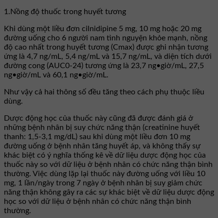
1.Nồng độ thuốc trong huyết tương
Khi dùng một liều đơn cilnidipine 5 mg, 10 mg hoặc 20 mg
đường uống cho 6 người nam tình nguyện khỏe mạnh, nồng
độ cao nhất trong huyết tương (Cmax) được ghi nhận tương
ứng là 4,7 ng/mL, 5,4 ng/mL và 15,7 ng/mL, và diện tích dưới
đường cong (AUC0-24) tương ứng là 23,7 ng•giờ/mL, 27,5
ng•giờ/mL và 60,1 ng•giờ/mL.
Như vậy cả hai thông số đều tăng theo cách phụ thuộc liều
dùng.
Dược động học của thuốc này cũng đã được đánh giá ở
những bệnh nhân bị suy chức năng thận (creatinine huyết
thanh: 1,5-3,1 mg/dL) sau khi dùng một liều đơn 10 mg
đường uống ở bệnh nhân tăng huyết áp, và không thấy sự
khác biệt có ý nghĩa thống kê về dữ liệu dược động học của
thuốc này so với dữ liệu ở bệnh nhân có chức năng thận bình
thường. Việc dùng lặp lại thuốc này đường uống với liều 10
mg, 1 lần/ngày trong 7 ngày ở bệnh nhân bị suy giảm chức
năng thận không gây ra các sự khác biệt về dữ liệu dược động
học so với dữ liệu ở bệnh nhân có chức năng thận bình
thường.