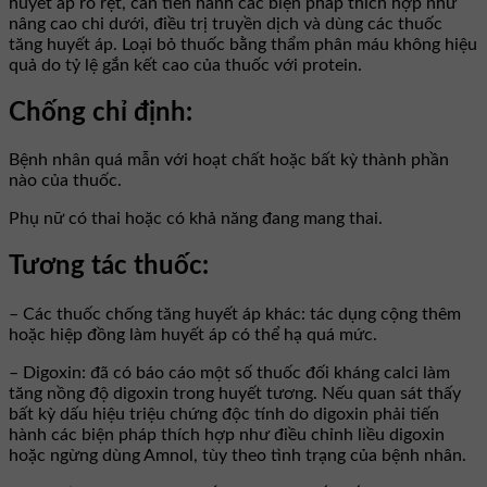
huyết áp rõ rệt, cần tiến hành các biện pháp thích hợp như
nâng cao chi dưới, điều trị truyền dịch và dùng các thuốc
tăng huyết áp. Loại bỏ thuốc bằng thẩm phân máu không hiệu
quả do tỷ lệ gắn kết cao của thuốc với protein.
Chống chỉ định:
Bệnh nhân quá mẫn với hoạt chất hoặc bất kỳ thành phần
nào của thuốc.
Phụ nữ có thai hoặc có khả năng đang mang thai.
Tương tác thuốc:
– Các thuốc chống tăng huyết áp khác: tác dụng cộng thêm
hoặc hiệp đồng làm huyết áp có thể hạ quá mức.
– Digoxin: đã có báo cáo một số thuốc đối kháng calci làm
tăng nồng độ digoxin trong huyết tương. Nếu quan sát thấy
bất kỳ dấu hiệu triệu chứng độc tính do digoxin phải tiến
hành các biện pháp thích hợp như điều chỉnh liều digoxin
hoặc ngừng dùng Amnol, tùy theo tình trạng của bệnh nhân.