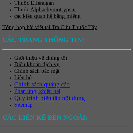
Thuốc
Efferalgan
Thuốc
Alphachymotrypsin
các kiểu quan hệ bằng miệng
Tổng hợp bài viết tại Tra Cứu Thuốc Tây
CÁC TRANG THÔNG TIN:
Giới thiệu về chúng tôi
Điều khoản dịch vụ
Chính sách bảo mật
Liên hệ
Chính sách quảng cáo
Phản ứng, khiếu nại
Quy trình biên tập nội dung
Sitemap
CÁC LIÊN KẾ BÊN NGOÀI: