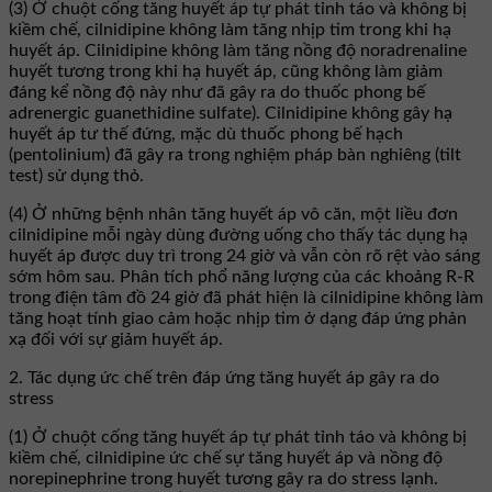
(3) Ở chuột cống tăng huyết áp tự phát tỉnh táo và không bị
kiềm chế, cilnidipine không làm tăng nhịp tim trong khi hạ
huyết áp. Cilnidipine không làm tăng nồng độ noradrenaline
huyết tương trong khi hạ huyết áp, cũng không làm giảm
đáng kể nồng độ này như đã gây ra do thuốc phong bế
adrenergic guanethidine sulfate). Cilnidipine không gây hạ
huyết áp tư thế đứng, mặc dù thuốc phong bế hạch
(pentolinium) đã gây ra trong nghiệm pháp bàn nghiêng (tilt
test) sử dụng thỏ.
(4) Ở những bệnh nhân tăng huyết áp vô căn, một liều đơn
cilnidipine mỗi ngày dùng đường uống cho thấy tác dụng hạ
huyết áp được duy trì trong 24 giờ và vẫn còn rõ rệt vào sáng
sớm hôm sau. Phân tích phổ năng lượng của các khoảng R-R
trong điện tâm đồ 24 giờ đã phát hiện là cilnidipine không làm
tăng hoạt tính giao cảm hoặc nhịp tim ở dạng đáp ứng phản
xạ đối với sự giảm huyết áp.
2. Tác dụng ức chế trên đáp ứng tăng huyết áp gây ra do
stress
(1) Ở chuột cống tăng huyết áp tự phát tỉnh táo và không bị
kiềm chế, cilnidipine ức chế sự tăng huyết áp và nồng độ
norepinephrine trong huyết tương gây ra do stress lạnh.