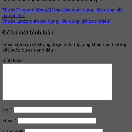
Thuốc Triveram 20mg/10mg/10mg tác dụng, liều dùng, giá
bao nhiêu?
Thuốc Lanzonium tác dụng, liều dùng, giá bao nhiêu?
Để lại một bình luận
Email của bạn sẽ không được hiển thị công khai.
Các trường
bắt buộc được đánh dấu
*
Bình luận
*
Tên
*
Email
*
Trang web