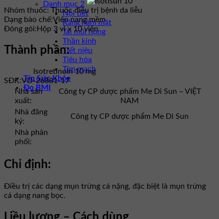
Danh mục 2
Nhóm thuốc:
Thuốc điều trị bệnh da liễu
Nội tiết
Dạng bào chế:
Viên nang mềm
Răng hàm mặt
Đóng gói:
Hộp 3 vỉ x 10 viên
Tai mũi họng
Thần kinh
Thành phần:
Tiết niệu
Tiêu hóa
Tim mạch
Isotretinoin 10 mg
Tin Sức Khỏe
SĐK:
VD-26881-17
Đo BMI
Nhà sản
Công ty CP dược phẩm Me Di Sun – VIỆT
xuất:
NAM
Nhà đăng
Công ty CP dược phẩm Me Di Sun
ký:
Nhà phân
phối:
Chỉ định:
Điều trị các dạng mụn trứng cá nặng, đặc biệt là mụn trứng
cá dạng nang bọc.
Liều lượng – Cách dùng