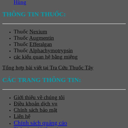
Hùng
THÔNG TIN THUỐC:
Thuốc
Nexium
Thuốc
Augmentin
Thuốc
Efferalgan
Thuốc
Alphachymotrypsin
các kiểu quan hệ bằng miệng
Tổng hợp bài viết tại Tra Cứu Thuốc Tây
CÁC TRANG THÔNG TIN:
Giới thiệu về chúng tôi
Điều khoản dịch vụ
Chính sách bảo mật
Liên hệ
Chính sách quảng cáo