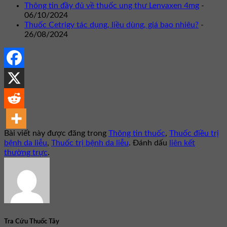
Thông tin đầy đủ về thuốc ung thư Lenvaxen 4mg
-
06/10/2024
Thuốc Cetrigy tác dụng, liều dùng, giá bao nhiêu?
-
26/08/2024
Bài viết này được đăng trong
Thông tin thuốc
,
Thuốc điều trị
bệnh da liễu
,
Thuốc trị bệnh da liễu
. Đánh dấu
liên kết
thường trực
.
Tra Cứu Thuốc Tây