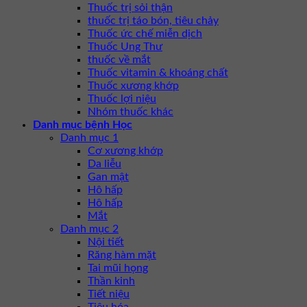
Thuốc trị sỏi thận
thuốc trị táo bón, tiêu chảy
Thuốc ức chế miễn dịch
Thuốc Ung Thư
thuốc về mắt
Thuốc vitamin & khoáng chất
Thuốc xương khớp
Thuốc lợi niệu
Nhóm thuốc khác
Danh mục bệnh Học
Danh mục 1
Cơ xương khớp
Da liễu
Gan mật
Hô hấp
Hô hấp
Mắt
Danh mục 2
Nội tiết
Răng hàm mặt
Tai mũi họng
Thần kinh
Tiết niệu