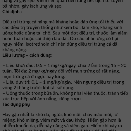
nặng và gây sẹo. Viêm liên quan đến tăng tiết dịch từ tuyến
bã nhờn, gây kích ứng và sẹo.
Chỉ định :
Điều trị trứng cá nặng mà kháng hoặc đáp ứng tối thiểu với
các điều trị truyền thống như kem bôi, làm khô, kháng sinh
uống hoặc dùng tại chỗ. Sau một đợt điều trị, thuốc làm giảm
hoàn toàn hoặc cải thiện lâu dài. Do các phản ứng có hại
nguy hiểm, isotretinoin chỉ nên dùng điều trị trứng cá đã
kháng nặng.
Liều lượng – cách dùng:
– Liều khởi đầu: 0,5 – 1 mg/kg/ngày, chia 2 lần trong 15 – 20
tuần. Tối đa: 2 mg/kg/ngày đối với mụn trứng cá rất nặng,
mụn trứng cá ở ngực hay lưng.
– Liều duy trì: 0,1 – 1 mg/kg/ngày. Nên ngưng điều trị trong
vòng 2 tháng trước khi tái sử dụng.
– Uống thuốc trong bữa ăn, không nhai viên thuốc, tránh tiếp
xúc trực tiếp với ánh nắng, kiêng rượu
Tác dụng phụ
Hay gặp nhất là khô da, ngứa, khô mũi, chảy máu mũi, lở
miệng, khô miệng, viêm mắt và đau khớp. Hiếm gặp hơn là
nhiễm khuẩn da, dễcháy nắng và viêm gan. Hiếm khi xảy ra