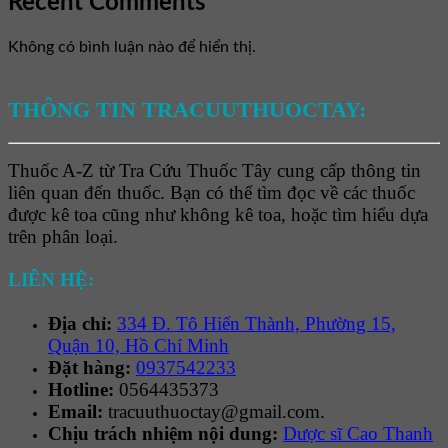
Recent Comments
Không có bình luận nào để hiển thị.
THÔNG TIN TRACUUTHUOCTAY:
Thuốc A-Z từ Tra Cứu Thuốc Tây cung cấp thông tin
liên quan đến thuốc. Bạn có thể tìm đọc về các thuốc
được kê toa cũng như không kê toa, hoặc tìm hiểu dựa
trên phân loại.
LIÊN HỆ:
Địa chỉ:
334 Đ. Tô Hiến Thành, Phường 15,
Quận 10, Hồ Chí Minh
Đặt hàng:
0937542233
Hotline:
0564435373
Email:
tracuuthuoctay@gmail.com.
Chịu trách nhiệm nội dung:
Dược sĩ Cao Thanh