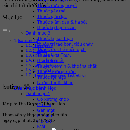
Thuốc chống khối u
các chi tiết dưới đây.
Thuốc đường huyết
Thuốc gây mê
Thuốc giải độc
Mục lục
Thuốc giảm đau & hạ sốt
thuốc trị bệnh Gan
Danh mục 3
Thuốc trị sỏi thận
Isotisun 10
thuốc trị táo bón, tiêu chảy
Thành phần:
Thuốc ức chế miễn dịch
Chỉ định:
Thuốc Ung Thư
Liều lượng – Cách dùng
thuốc về mắt
Chống chỉ định:
Thuốc vitamin & khoáng chất
Tương tác thuốc:
Chú ý đề phòng:
Thuốc xương khớp
Thông tin thành phần Isotretinoin
Thuốc lợi niệu
Nhóm thuốc khác
Isotisun 10
Danh mục bệnh Học
Danh mục 1
Cơ xương khớp
Tác giả: Ths.Dược sĩ Phạm Liên
Da liễu
Gan mật
Tham vấn y khoa nhóm biên tập.
Hô hấp
ngày cập nhật: 16/1/2017
Hô hấp
Mắt