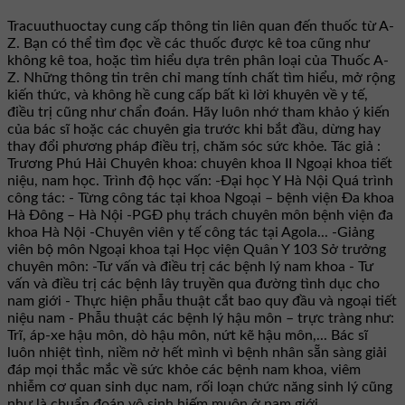
Tracuuthuoctay cung cấp thông tin liên quan đến thuốc từ A-
Z. Bạn có thể tìm đọc về các thuốc được kê toa cũng như
không kê toa, hoặc tìm hiểu dựa trên phân loại của Thuốc A-
Z. Những thông tin trên chỉ mang tính chất tìm hiểu, mở rộng
kiến thức, và không hề cung cấp bất kì lời khuyên về y tế,
điều trị cũng như chẩn đoán. Hãy luôn nhớ tham khảo ý kiến
của bác sĩ hoặc các chuyên gia trước khi bắt đầu, dừng hay
thay đổi phương pháp điều trị, chăm sóc sức khỏe. Tác giả :
Trương Phú Hải Chuyên khoa: chuyên khoa II Ngoại khoa tiết
niệu, nam học. Trình độ học vấn: -Đại học Y Hà Nội Quá trình
công tác: - Từng công tác tại khoa Ngoại – bệnh viện Đa khoa
Hà Đông – Hà Nội -PGĐ phụ trách chuyên môn bệnh viện đa
khoa Hà Nội -Chuyên viên y tế công tác tại Agola... -Giảng
viên bộ môn Ngoại khoa tại Học viện Quân Y 103 Sở trưởng
chuyên môn: -Tư vấn và điều trị các bệnh lý nam khoa - Tư
vấn và điều trị các bệnh lây truyền qua đường tình dục cho
nam giới - Thực hiện phẫu thuật cắt bao quy đầu và ngoại tiết
niệu nam - Phẫu thuật các bệnh lý hậu môn – trực tràng như:
Trĩ, áp-xe hậu môn, dò hậu môn, nứt kẽ hậu môn,... Bác sĩ
luôn nhiệt tình, niềm nở hết mình vì bệnh nhân sẵn sàng giải
đáp mọi thắc mắc về sức khỏe các bệnh nam khoa, viêm
nhiễm cơ quan sinh dục nam, rối loạn chức năng sinh lý cũng
như là chuẩn đoán vô sinh hiếm muộn ở nam giới.