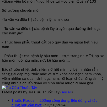
-Giảng viên bộ môn Ngoại khoa tại Học viện Quân Y 103
Sở trưởng chuyên môn:
-Tư vấn và điều trị các bệnh lý nam khoa
- Tư vấn và điều trị các bệnh lây truyền qua đường tình dục
cho nam giới
- Thực hiện phẫu thuật cắt bao quy đầu và ngoại tiết niệu
nam
- Phẫu thuật các bệnh lý hậu môn – trực tràng như: Trĩ, áp-xe
hậu môn, dò hậu môn, nứt kẽ hậu môn,...
Bác sĩ luôn nhiệt tình, niềm nở hết mình vì bệnh nhân sẵn
sàng giải đáp mọi thắc mắc về sức khỏe các bệnh nam khoa,
viêm nhiễm cơ quan sinh dục nam, rối loạn chức năng sinh lý
cũng như là chuẩn đoán vô sinh hiếm muộn ở nam giới.
Latest posts by Tra Cứu Thuốc Tây
(
see all
)
Thuốc Plaquenil 200mg công dụng, liều dùng và tác
dụng phụ cần biết
- 13/10/2024