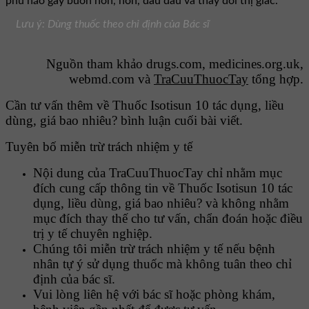
phù não gây buồn nôn, nôn, đau đầu và thay đổi thị giác.
Lưu ý: Dùng thuốc theo chỉ định của Bác sĩ
Nguồn tham khảo drugs.com, medicines.org.uk,
webmd.com và
TraCuuThuocTay
tổng hợp.
Cần tư vấn thêm về Thuốc Isotisun 10 tác dụng, liều
dùng, giá bao nhiêu? bình luận cuối bài viết.
Tuyên bố miễn trừ trách nhiệm y tế
Nội dung của TraCuuThuocTay chỉ nhằm mục
đích cung cấp thông tin về Thuốc Isotisun 10 tác
dụng, liều dùng, giá bao nhiêu? và không nhằm
mục đích thay thế cho tư vấn, chẩn đoán hoặc điều
trị y tế chuyên nghiệp.
Chúng tôi miễn trừ trách nhiệm y tế nếu bệnh
nhân tự ý sử dụng thuốc mà không tuân theo chỉ
định của bác sĩ.
Vui lòng liên hệ với bác sĩ hoặc phòng khám,