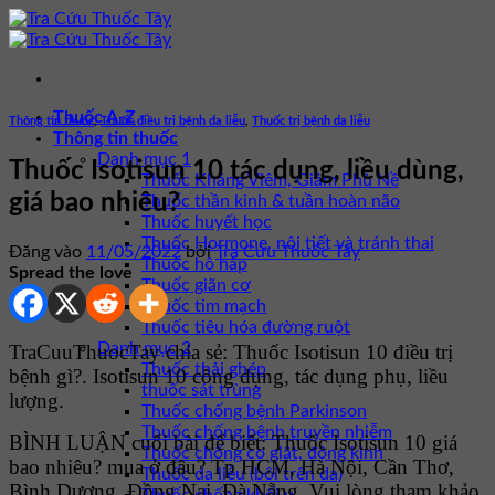
Bỏ
qua
nội
dung
Thuốc A-Z
Thông tin thuốc
,
Thuốc điều trị bệnh da liễu
,
Thuốc trị bệnh da liễu
Thông tin thuốc
Danh mục 1
Thuốc Isotisun 10 tác dụng, liều dùng,
Thuốc Kháng Viêm, Giảm Phù Nề
giá bao nhiêu?
Thuốc thần kinh & tuần hoàn não
Thuốc huyết học
Thuốc Hormone, nội tiết và tránh thai
Đăng vào
11/05/2022
bởi
Tra Cứu Thuốc Tây
Thuốc hô hấp
Spread the love
Thuốc giãn cơ
Thuốc tim mạch
Thuốc tiêu hóa đường ruột
Danh mục 2
TraCuuThuocTay chia sẻ: Thuốc Isotisun 10 điều trị
Thuốc thải ghép
bệnh gì?. Isotisun 10 công dụng, tác dụng phụ, liều
thuốc sát trùng
lượng.
Thuốc chống bệnh Parkinson
Thuốc chống bệnh truyền nhiễm
BÌNH LUẬN cuối bài để biết: Thuốc Isotisun 10 giá
Thuốc chống co giật, động kinh
bao nhiêu? mua ở đâu? Tp HCM, Hà Nội, Cần Thơ,
Thuốc da liễu (bôi trên da)
Bình Dương, Đồng Nai, Đà Nẵng. Vui lòng tham khảo