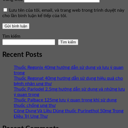
Lưu tên của tôi, email, và trang web trong trình duyệt này
cho lần bình luận kế tiếp của tôi.
Tìm kiếm
Tìm kiếm
Recent Posts
Thuốc Regonix 40mg hướng dẫn sử dụng và lưu ý quan
trọng
Thuốc Regonat 40mg hướng dẫn sử dụng hiệu quả cho
bệnh nhân ung thư
Thuốc Parlodel 2.5mg hướng dẫn sử dụng và những lưu
ý quan trọng
Thuốc Palbace 125mg lưu ý quan trọng khi sử dụng
thuốc chống ung thư
Công Dụng Và Liều Dùng thuốc Purinethol 50mg Trong
Điều Trị Ung Thư