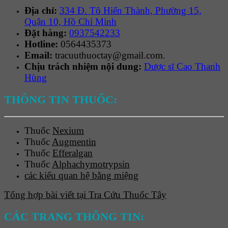
Địa chỉ:
334 Đ. Tô Hiến Thành, Phường 15,
Quận 10, Hồ Chí Minh
Đặt hàng:
0937542233
Hotline:
0564435373
Email:
tracuuthuoctay@gmail.com.
Chịu trách nhiệm nội dung:
Dược sĩ Cao Thanh
Hùng
THÔNG TIN THUỐC:
Thuốc
Nexium
Thuốc
Augmentin
Thuốc
Efferalgan
Thuốc
Alphachymotrypsin
các kiểu quan hệ bằng miệng
Tổng hợp bài viết tại Tra Cứu Thuốc Tây
CÁC TRANG THÔNG TIN: