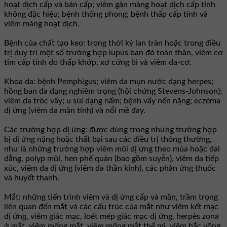
hoạt dịch cấp và bán cấp; viêm gân màng hoạt dịch cấp tính
không đặc hiệu; bệnh thống phong; bệnh thấp cấp tính và
viêm màng hoạt dịch.
Bệnh của chất tạo keo: trong thời kỳ lan tràn hoặc trong điều
trị duy trì một số trường hợp lupus ban đỏ toàn thân, viêm cơ
tim cấp tính do thấp khớp, xơ cứng bì và viêm da-cơ.
Khoa da: bệnh Pemphigus; viêm da mụn nước dạng herpes;
hồng ban đa dạng nghiêm trọng (hội chứng Stevens-Johnson);
viêm da tróc vẩy; u sùi dạng nấm; bệnh vẩy nến nặng; eczéma
dị ứng (viêm da mãn tính) và nổi mề đay.
Các trường hợp dị ứng: được dùng trong những trường hợp
bị dị ứng nặng hoặc thất bại sau các điều trị thông thường,
như là những trường hợp viêm mũi dị ứng theo mùa hoặc dai
dẳng, polyp mũi, hen phế quản (bao gồm suyễn), viêm da tiếp
xúc, viêm da dị ứng (viêm da thần kinh), các phản ứng thuốc
và huyết thanh.
Mắt: những tiến trình viêm và dị ứng cấp và mãn, trầm trọng
liên quan đến mắt và các cấu trúc của mắt như viêm kết mạc
dị ứng, viêm giác mạc, loét mép giác mạc dị ứng, herpès zona
ở mắt, viêm mống mắt, viêm mống mắt thể mi, viêm hắc võng