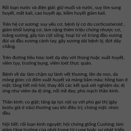
Rối loạn nước và điện giải: giữ muối và nước, suy tim sung
huyết, mất kali, cao huyết áp, kiềm huyết giảm kali.
Trên hệ cơ xương: suy yếu cơ, bệnh lý cơ do corticosteroid ,
giảm khối lượng cơ, làm nặng thêm triệu chứng nhược cơ,
loãng xương, gãy lún cột sống, hoại tử vô trùng đầu xương
đùi và đầu xương cánh tay, gãy xương dài bệnh lý, đứt dây
chằng.
Trên đường tiêu hóa: loét dạ dày với thủng hoặc xuất huyết,
viêm tụy, trướng bụng, viêm loét thực quản.
Bệnh về da: làm chậm sự lành vết thương, lên da non, da
mỏng giòn; có đốm xuất huyết và mảng bầm máu; hồng ban ở
mặt; tăng tiết mồ hôi; thay đổi các kết quả xét nghiệm da; dị
ứng như viêm da dị ứng, nổi mề đay; phù mạch thần kinh.
Thần kinh: co giật; tăng áp lực nội sọ với phù gai thị (gây
bướu giả ở não) thường sau khi điều trị; chóng mặt; nhức
đầu.
Nội tiết: rối loạn kinh nguyệt; hội chứng giống Cushing; làm
giảm tăng trưởng của phôi trong tử cung hoặc sự phát triển