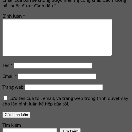
Email của bạn sẽ không được hiển thị công khai.
Các trường
bắt buộc được đánh dấu
*
Bình luận
*
Tên
*
Email
*
Trang web
Lưu tên của tôi, email, và trang web trong trình duyệt này
cho lần bình luận kế tiếp của tôi.
Tìm kiếm
Tìm kiếm