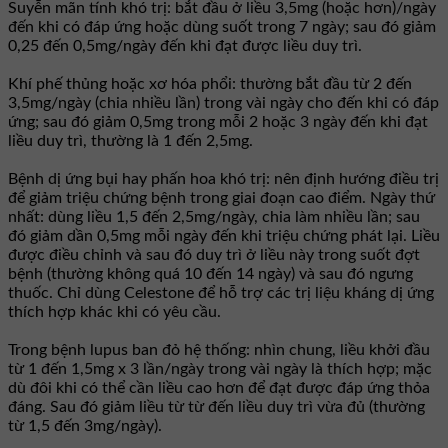
Suyễn mãn tính khó trị: bắt đầu ở liều 3,5mg (hoặc hơn)/ngày
đến khi có đáp ứng hoặc dùng suốt trong 7 ngày; sau đó giảm
0,25 đến 0,5mg/ngày đến khi đạt được liều duy trì.
Khí phế thủng hoặc xơ hóa phổi: thường bắt đầu từ 2 đến
3,5mg/ngày (chia nhiều lần) trong vài ngày cho đến khi có đáp
ứng; sau đó giảm 0,5mg trong mỗi 2 hoặc 3 ngày đến khi đạt
liều duy trì, thường là 1 đến 2,5mg.
Bệnh dị ứng bụi hay phấn hoa khó trị: nên định hướng điều trị
để giảm triệu chứng bệnh trong giai đoạn cao điểm. Ngày thứ
nhất: dùng liều 1,5 đến 2,5mg/ngày, chia làm nhiều lần; sau
đó giảm dần 0,5mg mỗi ngày đến khi triệu chứng phát lại. Liều
được điều chỉnh và sau đó duy trì ở liều này trong suốt đợt
bệnh (thường không quá 10 đến 14 ngày) và sau đó ngưng
thuốc. Chỉ dùng Celestone để hỗ trợ các trị liệu kháng dị ứng
thích hợp khác khi có yêu cầu.
Trong bệnh lupus ban đỏ hệ thống: nhìn chung, liều khởi đầu
từ 1 đến 1,5mg x 3 lần/ngày trong vài ngày là thích hợp; mặc
dù đôi khi có thể cần liều cao hơn để đạt được đáp ứng thỏa
đáng. Sau đó giảm liều từ từ đến liều duy trì vừa đủ (thường
từ 1,5 đến 3mg/ngày).