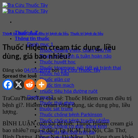
Bỏ
qua
nội
dung
Thuốc A-Z
Thông tin thuốc
,
Thuốc điều trị bệnh da liễu
,
Thuốc trị bệnh da liễu
Thông tin thuốc
Danh mục 1
Thuốc Hidem cream tác dụng, liều
Thuốc Kháng Viêm, Giảm Phù Nề
dùng, giá bao nhiêu?
Thuốc thần kinh & tuần hoàn não
Thuốc huyết học
Thuốc Hormone, nội tiết và tránh thai
Đăng vào
04/05/2022
bởi
Tra Cứu Thuốc Tây
Thuốc hô hấp
Spread the love
Thuốc giãn cơ
Thuốc tim mạch
Thuốc tiêu hóa đường ruột
Danh mục 2
TraCuuThuocTay chia sẻ: Thuốc Hidem cream điều trị
Thuốc thải ghép
bệnh gì?. Hidem cream công dụng, tác dụng phụ, liều
thuốc sát trùng
lượng.
Thuốc chống bệnh Parkinson
Thuốc chống bệnh truyền nhiễm
BÌNH LUẬN cuối bài để biết: Thuốc Hidem cream giá
Thuốc chống co giật, động kinh
bao nhiêu? mua ở đâu? Tp HCM, Hà Nội, Cần Thơ,
Thuốc da liễu (bôi trên da)
Bình Dương, Đồng Nai, Đà Nẵng. Vui lòng tham khảo