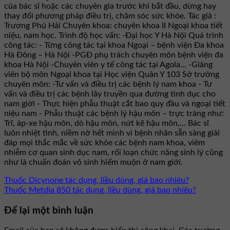
của bác sĩ hoặc các chuyên gia trước khi bắt đầu, dừng hay
thay đổi phương pháp điều trị, chăm sóc sức khỏe. Tác giả :
Trương Phú Hải Chuyên khoa: chuyên khoa II Ngoại khoa tiết
niệu, nam học. Trình độ học vấn: -Đại học Y Hà Nội Quá trình
công tác: - Từng công tác tại khoa Ngoại – bệnh viện Đa khoa
Hà Đông – Hà Nội -PGĐ phụ trách chuyên môn bệnh viện đa
khoa Hà Nội -Chuyên viên y tế công tác tại Agola... -Giảng
viên bộ môn Ngoại khoa tại Học viện Quân Y 103 Sở trưởng
chuyên môn: -Tư vấn và điều trị các bệnh lý nam khoa - Tư
vấn và điều trị các bệnh lây truyền qua đường tình dục cho
nam giới - Thực hiện phẫu thuật cắt bao quy đầu và ngoại tiết
niệu nam - Phẫu thuật các bệnh lý hậu môn – trực tràng như:
Trĩ, áp-xe hậu môn, dò hậu môn, nứt kẽ hậu môn,... Bác sĩ
luôn nhiệt tình, niềm nở hết mình vì bệnh nhân sẵn sàng giải
đáp mọi thắc mắc về sức khỏe các bệnh nam khoa, viêm
nhiễm cơ quan sinh dục nam, rối loạn chức năng sinh lý cũng
như là chuẩn đoán vô sinh hiếm muộn ở nam giới.
Thuốc Dicynone tác dụng, liều dùng, giá bao nhiêu?
Thuốc Metdia 850 tác dụng, liều dùng, giá bao nhiêu?
Để lại một bình luận