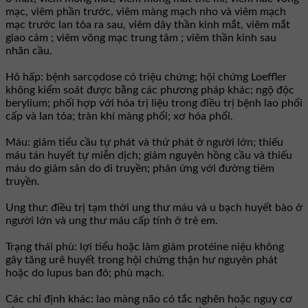
mạc, viêm phần trước, viêm màng mạch nho và viêm mạch
mạc trước lan tỏa ra sau, viêm dây thần kinh mắt, viêm mắt
giao cảm ; viêm võng mạc trung tâm ; viêm thần kinh sau
nhãn cầu.
Hô hấp: bệnh sarcọdose có triệu chứng; hội chứng Loeffler
không kiểm soát được bằng các phương pháp khác; ngộ độc
berylium; phối hợp với hóa trị liệu trong điều trị bệnh lao phổi
cấp và lan tỏa; tràn khí màng phổi; xơ hóa phổi.
Máu: giảm tiểu cầu tự phát và thứ phát ở người lớn; thiếu
máu tán huyết tự miễn dịch; giảm nguyên hồng cầu và thiếu
máu do giảm sản do di truyền; phản ứng với đường tiêm
truyền.
Ung thư: điều trị tạm thời ung thư máu và u bạch huyết bào ở
người lớn và ung thư máu cấp tính ở trẻ em.
Trạng thái phù: lợi tiểu hoặc làm giảm protéine niệu không
gây tăng urê huyết trong hội chứng thận hư nguyên phát
hoặc do lupus ban đỏ; phù mạch.
Các chỉ định khác: lao màng não có tắc nghẽn hoặc nguy cơ