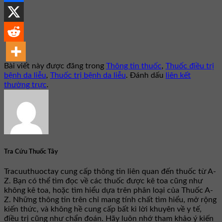
Bài viết này được đăng trong
Thông tin thuốc
,
Thuốc điều trị
bệnh da liễu
,
Thuốc trị bệnh da liễu
. Đánh dấu
liên kết
thường trực
.
Tra Cứu Thuốc Tây
Tracuuthuoctay cung cấp thông tin liên quan đến thuốc từ A-
Z. Bạn có thể tìm đọc về các thuốc được kê toa cũng như
không kê toa, hoặc tìm hiểu dựa trên phân loại của Thuốc A-
Z. Những thông tin trên chỉ mang tính chất tìm hiểu, mở rộng
kiến thức, và không hề cung cấp bất kì lời khuyên về y tế,
điều trị cũng như chẩn đoán. Hãy luôn nhớ tham khảo ý kiến