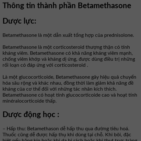
Thông tin thành phần Betamethasone
Dược lực:
Betamethasone là một dẫn xuất tổng hợp của prednisolone.
Betamethasone là một corticosteroid thượng thận có tính
kháng viêm. Betamethasone có khả năng kháng viêm mạnh,
chống viêm khớp và kháng dị ứng, được dùng điều trị những
rối loạn có đáp ứng với corticosteroid .
Là một glucocorticoide, Betamethasone gây hiệu quả chuyển
hóa sâu rộng và khác nhau, đồng thời làm giảm khả năng đề
kháng của cơ thể đối với những tác nhân kích thích.
Betamethasone có hoạt tính glucocorticoide cao và hoạt tính
minéralocorticoide thấp.
Dược động học :
– Hấp thu: Betamethason dễ hấp thu qua đường tiêu hoá.
Thuốc cũng dễ được hấp thụ khi dùng tại chỗ. Khi bôi, đặc
biệt nếu băng kín hoặc khi da bị rách hoặc khi thụt trực tràng,