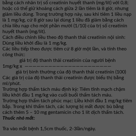
bằng cách nhân trị số creatinin huyết thanh (mg/lít) với 0,8;
hoặc có thể giữ khoảng cách giữa 2 lần tiêm là 8 giờ, nhưng
giảm liều dùng. Trong trường hợp này, sau khi tiêm 1 liều nạp
là 1 mg/kg, cứ 8 giờ sau lại dùng 1 liều đã giảm bằng cách
chia liều nạp cho một phần mười (1/10) của trị số creatinin
huyết thanh (mg/lít).
Cách điều chỉnh liều theo độ thanh thải creatinin nội sinh:
Dùng liều khởi đầu là 1 mg/kg.
Các liều tiếp theo được tiêm cứ 8 giờ một lần, và tính theo
công thức:
giá trị độ thanh thải creatinin của người bệnh
1mg/kg x ——————————————————————
giá trị bình thường của độ thanh thải creatinin (100)
Các giá trị của độ thanh thải creatinin được biểu thị bằng
ml/phút.
Trường hợp thẩm tách máu định kỳ: Tiêm tĩnh mạch chậm
liều khởi đầu 1 mg/kg vào cuối buổi thẩm tách máu.
Trường hợp thẩm tách phúc mạc: Liều khởi đầu 1 mg/kg tiêm
bắp. Trong khi thẩm tách, các lượng bị mất được bù bằng
cách thêm 5 – 10 mg gentamicin cho 1 lít dịch thẩm tách.
Thuốc nhỏ mắt:
Tra vào mắt bệnh 1,5cm thuốc, 2-3lần/ngày.