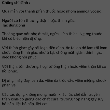
Chống chỉ định :
Quá mẫn với thành phần thuốc hoặc nhóm aminoglycosid.
Người có tổn thương thận hoặc thính giác.
Tác dụng phụ
Thoáng qua: xót nhẹ ở mắt, ngứa, kích thích. Ngưng thuốc
khi có biểu hiện dị ứng.
Với thính giác: gây rối loạn tiền đình, ốc tai do đó làm rối loạn
chức năng thính giác như ù tại, chóng mặt, giảm thính lực,
điếc không hồi phục.
Với thận: tổn thương, hoại tử ống thận hoặc viêm thận kẽ có
hồi phục.
Dị ứng: mày đay, ban da, viêm da tróc vẩy, viêm miệng, shock
phản vệ.
Các tác dụng không mong muốn khác: ức chế dẫn truyền
thần kinh-cơ giống các chất cura, trường hợp nặng gây suy
hô hấp, liệt hô hấp, liệt cơ.