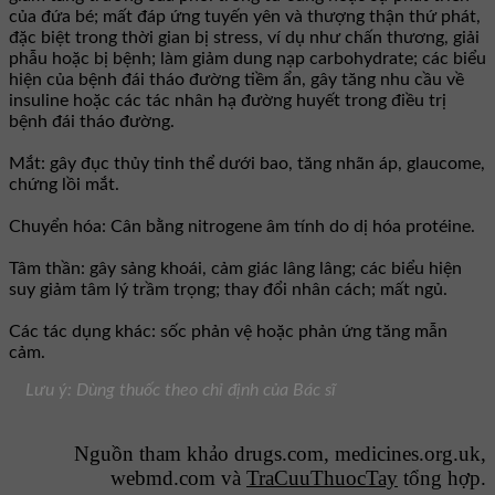
của đứa bé; mất đáp ứng tuyến yên và thượng thận thứ phát,
đặc biệt trong thời gian bị stress, ví dụ như chấn thương, giải
phẫu hoặc bị bệnh; làm giảm dung nạp carbohydrate; các biểu
hiện của bệnh đái tháo đường tiềm ẩn, gây tăng nhu cầu về
insuline hoặc các tác nhân hạ đường huyết trong điều trị
bệnh đái tháo đường.
Mắt: gây đục thủy tinh thể dưới bao, tăng nhãn áp, glaucome,
chứng lồi mắt.
Chuyển hóa: Cân bằng nitrogene âm tính do dị hóa protéine.
Tâm thần: gây sảng khoái, cảm giác lâng lâng; các biểu hiện
suy giảm tâm lý trầm trọng; thay đổi nhân cách; mất ngủ.
Các tác dụng khác: sốc phản vệ hoặc phản ứng tăng mẫn
cảm.
Lưu ý: Dùng thuốc theo chỉ định của Bác sĩ
Nguồn tham khảo drugs.com, medicines.org.uk,
webmd.com và
TraCuuThuocTay
tổng hợp.