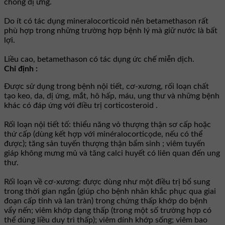
chống dị ứng.
Do ít có tác dụng mineralocorticoid nên betamethason rất
phù hợp trong những trường hợp bệnh lý mà giữ nước là bất
lợi.
Liều cao, betamethason có tác dụng ức chế miễn dịch.
Chỉ định :
Ðược sử dụng trong bệnh nội tiết, cơ-xương, rối loạn chất
tạo keo, da, dị ứng, mắt, hô hấp, máu, ung thư và những bệnh
khác có đáp ứng với điều trị corticosteroid .
Rối loạn nội tiết tố: thiểu năng vỏ thượng thận sơ cấp hoặc
thứ cấp (dùng kết hợp với minéralocorticọde, nếu có thể
được); tăng sản tuyến thượng thận bẩm sinh ; viêm tuyến
giáp không mưng mủ và tăng calci huyết có liên quan đến ung
thư.
Rối loạn về cơ-xương: được dùng như một điều trị bổ sung
trong thời gian ngắn (giúp cho bệnh nhân khắc phục qua giai
đoạn cấp tính và lan tràn) trong chứng thấp khớp do bệnh
vẩy nến; viêm khớp dạng thấp (trong một số trường hợp có
thể dùng liều duy trì thấp); viêm dính khớp sống; viêm bao