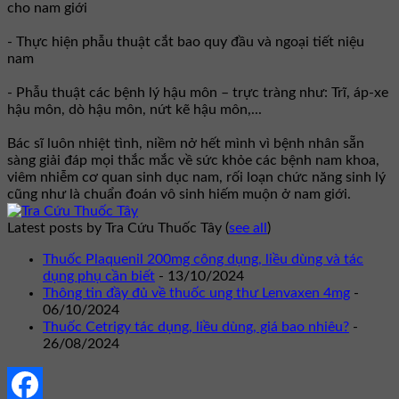
cho nam giới
- Thực hiện phẫu thuật cắt bao quy đầu và ngoại tiết niệu
nam
- Phẫu thuật các bệnh lý hậu môn – trực tràng như: Trĩ, áp-xe
hậu môn, dò hậu môn, nứt kẽ hậu môn,...
Bác sĩ luôn nhiệt tình, niềm nở hết mình vì bệnh nhân sẵn
sàng giải đáp mọi thắc mắc về sức khỏe các bệnh nam khoa,
viêm nhiễm cơ quan sinh dục nam, rối loạn chức năng sinh lý
cũng như là chuẩn đoán vô sinh hiếm muộn ở nam giới.
Latest posts by Tra Cứu Thuốc Tây
(
see all
)
Thuốc Plaquenil 200mg công dụng, liều dùng và tác
dụng phụ cần biết
- 13/10/2024
Thông tin đầy đủ về thuốc ung thư Lenvaxen 4mg
-
06/10/2024
Thuốc Cetrigy tác dụng, liều dùng, giá bao nhiêu?
-
26/08/2024