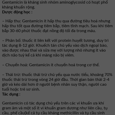
Gentamicin là kháng sinh nhóm aminoglycosid có hoạt phổ
kháng khuẩn rộng.
Dược động học :
– Hấp thu: Gentamicin ít hấp thu qua đường tiêu hoá nhưng
hấp thu tốt qua đường tiêm bắp, tiêm tĩnh mạch. Sau khi tiêm
bắp 30-60 phút thuốc đạt nồng độ tối đa trong máu.
– Phân bố: thuốc ít liên kết với protein huyết tương, duy trì
tác dụng 8-12 giờ. Khuếch tán chủ yếu vào dịch ngoại bào,
vào được nhau thai và sữa mẹ với lượng nhỏ nhưng ít vào
dịch não tuỷ kể cả khi màng não bị viêm.
– Chuyển hoá: Gentamicin ít chuyển hoá trong cơ thể.
– Thải trừ: thuốc thải trừ chủ yếu qua nước tiểu, khoảng 70%
thuốc thải trừ trong vòng 24 giờ đầu. Thời gian bán thải 2-4
giờ và kéo dài hơn ở người bệnh nhân suy thận, người cao
tuổi hoặc trẻ sơ sinh.
Tác dụng :
Gentamicin có tác dụng chủ yếu trên các vi khuẩn ưa khí
gram âm và một số ít vi khuẩn gram dương như liên cầu, tụ
cầu, phế cầu(kể cả tụ cầu kháng methicillin và tụ cầu sinh