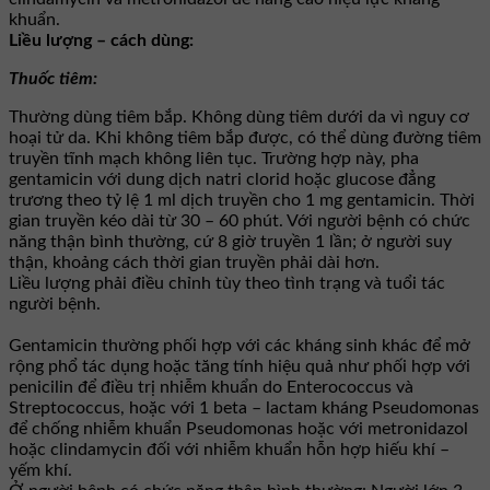
khuẩn.
Liều lượng – cách dùng:
Thuốc tiêm:
Thường dùng tiêm bắp. Không dùng tiêm dưới da vì nguy cơ
hoại tử da. Khi không tiêm bắp được, có thể dùng đường tiêm
truyền tĩnh mạch không liên tục. Trường hợp này, pha
gentamicin với dung dịch natri clorid hoặc glucose đẳng
trương theo tỷ lệ 1 ml dịch truyền cho 1 mg gentamicin. Thời
gian truyền kéo dài từ 30 – 60 phút. Với người bệnh có chức
năng thận bình thường, cứ 8 giờ truyền 1 lần; ở người suy
thận, khoảng cách thời gian truyền phải dài hơn.
Liều lượng phải điều chỉnh tùy theo tình trạng và tuổi tác
người bệnh.
Gentamicin thường phối hợp với các kháng sinh khác để mở
rộng phổ tác dụng hoặc tăng tính hiệu quả như phối hợp với
penicilin để điều trị nhiễm khuẩn do Enterococcus và
Streptococcus, hoặc với 1 beta – lactam kháng Pseudomonas
để chống nhiễm khuẩn Pseudomonas hoặc với metronidazol
hoặc clindamycin đối với nhiễm khuẩn hỗn hợp hiếu khí –
yếm khí.