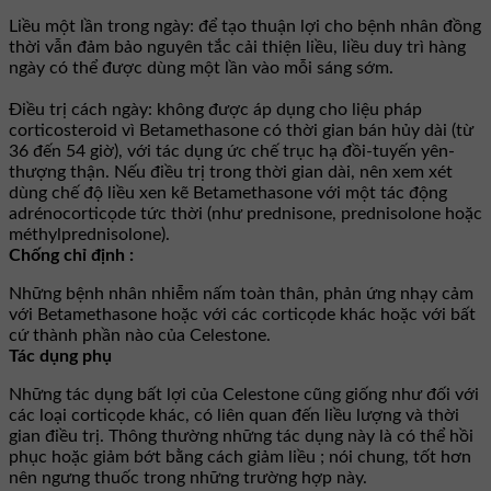
Liều một lần trong ngày: để tạo thuận lợi cho bệnh nhân đồng
thời vẫn đảm bảo nguyên tắc cải thiện liều, liều duy trì hàng
ngày có thể được dùng một lần vào mỗi sáng sớm.
Ðiều trị cách ngày: không được áp dụng cho liệu pháp
corticosteroid vì Betamethasone có thời gian bán hủy dài (từ
36 đến 54 giờ), với tác dụng ức chế trục hạ đồi-tuyến yên-
thượng thận. Nếu điều trị trong thời gian dài, nên xem xét
dùng chế độ liều xen kẽ Betamethasone với một tác động
adrénocorticọde tức thời (như prednisone, prednisolone hoặc
méthylprednisolone).
Chống chỉ định :
Những bệnh nhân nhiễm nấm toàn thân, phản ứng nhạy cảm
với Betamethasone hoặc với các corticọde khác hoặc với bất
cứ thành phần nào của Celestone.
Tác dụng phụ
Những tác dụng bất lợi của Celestone cũng giống như đối với
các loại corticọde khác, có liên quan đến liều lượng và thời
gian điều trị. Thông thường những tác dụng này là có thể hồi
phục hoặc giảm bớt bằng cách giảm liều ; nói chung, tốt hơn
nên ngưng thuốc trong những trường hợp này.