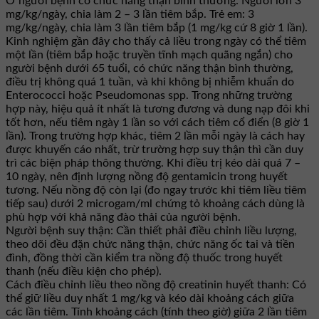
Ở người bệnh có chức năng thận bình thường: Người lớn 3
mg/kg/ngày, chia làm 2 – 3 lần tiêm bắp. Trẻ em: 3
mg/kg/ngày, chia làm 3 lần tiêm bắp (1 mg/kg cứ 8 giờ 1 lần).
Kinh nghiệm gần đây cho thấy cả liều trong ngày có thể tiêm
một lần (tiêm bắp hoặc truyền tĩnh mạch quãng ngắn) cho
người bệnh dưới 65 tuổi, có chức năng thận bình thường,
điều trị không quá 1 tuần, và khi không bị nhiễm khuẩn do
Enterococci hoặc Pseudomonas spp. Trong những trường
hợp này, hiệu quả ít nhất là tương đương và dung nạp đôi khi
tốt hơn, nếu tiêm ngày 1 lần so với cách tiêm cổ điển (8 giờ 1
lần). Trong trường hợp khác, tiêm 2 lần mỗi ngày là cách hay
được khuyến cáo nhất, trừ trường hợp suy thận thì cần duy
trì các biện pháp thông thường. Khi điều trị kéo dài quá 7 –
10 ngày, nên định lượng nồng độ gentamicin trong huyết
tương. Nếu nồng độ còn lại (đo ngay trước khi tiêm liều tiêm
tiếp sau) dưới 2 microgam/ml chứng tỏ khoảng cách dùng là
phù hợp với khả năng đào thải của người bệnh.
Người bệnh suy thận: Cần thiết phải điều chỉnh liều lượng,
theo dõi đều đặn chức năng thận, chức năng ốc tai và tiền
đình, đồng thời cần kiểm tra nồng độ thuốc trong huyết
thanh (nếu điều kiện cho phép).
Cách điều chỉnh liều theo nồng độ creatinin huyết thanh: Có
thể giữ liều duy nhất 1 mg/kg và kéo dài khoảng cách giữa
các lần tiêm. Tính khoảng cách (tính theo giờ) giữa 2 lần tiêm