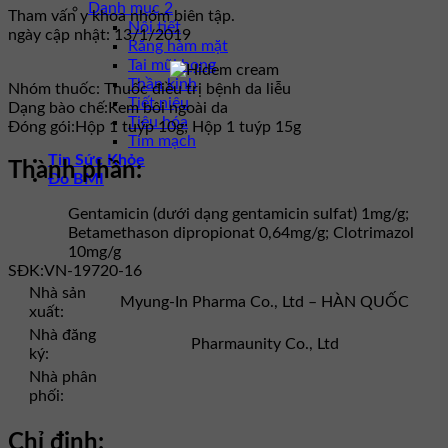
Danh mục 2
Tham vấn y khoa nhóm biên tập.
Nội tiết
ngày cập nhật: 13/1/2019
Răng hàm mặt
Tai mũi họng
Thần kinh
Nhóm thuốc:
Thuốc điều trị bệnh da liễu
Tiết niệu
Dạng bào chế:
Kem bôi ngoài da
Tiêu hóa
Đóng gói:
Hộp 1 tuýp 10g; Hộp 1 tuýp 15g
Tim mạch
Tin Sức Khỏe
Thành phần:
Đo BMI
Gentamicin (dưới dạng gentamicin sulfat) 1mg/g;
Betamethason dipropionat 0,64mg/g; Clotrimazol
10mg/g
SĐK:
VN-19720-16
Nhà sản
Myung-In Pharma Co., Ltd – HÀN QUỐC
xuất:
Nhà đăng
Pharmaunity Co., Ltd
ký:
Nhà phân
phối:
Chỉ định: