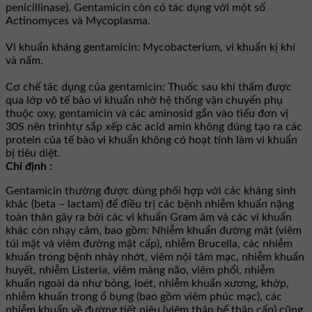
penicillinase). Gentamicin còn có tác dụng với một số
Actinomyces và Mycoplasma.
Vi khuẩn kháng gentamicin: Mycobacterium, vi khuẩn kị khí
và nấm.
Cơ chế tác dụng của gentamicin: Thuốc sau khi thấm được
qua lớp vỏ tế bào vi khuẩn nhờ hệ thống vận chuyển phụ
thuộc oxy, gentamicin và các aminosid gắn vào tiểu đơn vị
30S nên trìnhtự sắp xếp các acid amin không đúng tạo ra các
protein của tế bào vi khuẩn không có hoạt tính làm vi khuẩn
bị tiêu diệt.
Chỉ định :
Gentamicin thường được dùng phối hợp với các kháng sinh
khác (beta – lactam) để điều trị các bệnh nhiễm khuẩn nặng
toàn thân gây ra bởi các vi khuẩn Gram âm và các vi khuẩn
khác còn nhạy cảm, bao gồm: Nhiễm khuẩn đường mật (viêm
túi mật và viêm đường mật cấp), nhiễm Brucella, các nhiễm
khuẩn trong bệnh nhày nhớt, viêm nội tâm mạc, nhiễm khuẩn
huyết, nhiễm Listeria, viêm màng não, viêm phổi, nhiễm
khuẩn ngoài da như bỏng, loét, nhiễm khuẩn xương, khớp,
nhiễm khuẩn trong ổ bụng (bao gồm viêm phúc mạc), các
nhiễm khuẩn về đường tiết niệu (viêm thận bể thận cấp) cũng