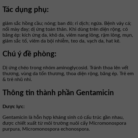
Tác dụng phụ:
giảm sắc hồng cầu; nóng; ban đỏ; rỉ dịch; ngứa. Bệnh vảy cá;
nổi mày đay; dị ứng toàn thân. Khi dùng trên diện rộng, có
băng ép: kích ứng da, khô da, viêm nang lông, rậm lông, mụn,
giảm sắc tố, viêm da bội nhiễm, teo da, vạch da, hat kê.
Chú ý đề phòng:
Dị ứng chéo trong nhóm aminoglycosid. Tránh thoa lên vết
thương, vùng da tổn thương, thoa diện rộng, băng ép. Trẻ em
& trẻ nhũ nhi.
Thông tin thành phần Gentamicin
Dược lực:
Gentamicin là hỗn hợp kháng sinh có cấu trúc gần nhau,
được chiết xuất từ môi trường nuôi cấy Micromonospora
purpura, Micromonospora echonospora.