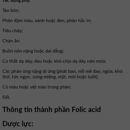
Tác dụng phụ
Táo bón;
Phân đậm màu, xanh hoặc đen, phân hắc ín;
Tiêu chảy;
Chán ăn;
Buồn nôn nặng hoặc dai dẳng;
Co thắt dạ dày, đau hoặc khó chịu dạ dày nôn mửa;
Các phản ứng nặng dị ứng (phát ban, nổi mề đay; ngứa, khó
thở, tức ngực, sưng miệng, mặt, môi hoặc lưỡi);
Có máu hoặc vệt máu trong phân;
Sốt.
Thông tin thành phần Folic acid
Dược lực: