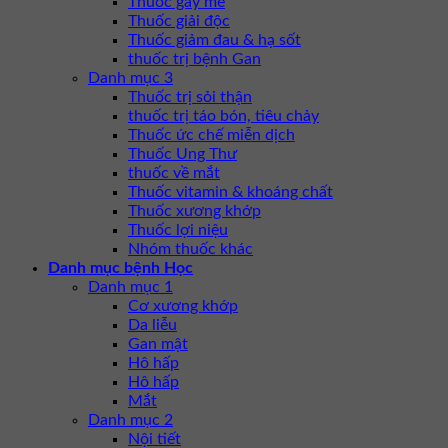
Thuốc gây mê
Thuốc giải độc
Thuốc giảm đau & hạ sốt
thuốc trị bệnh Gan
Danh mục 3
Thuốc trị sỏi thận
thuốc trị táo bón, tiêu chảy
Thuốc ức chế miễn dịch
Thuốc Ung Thư
thuốc về mắt
Thuốc vitamin & khoáng chất
Thuốc xương khớp
Thuốc lợi niệu
Nhóm thuốc khác
Danh mục bệnh Học
Danh mục 1
Cơ xương khớp
Da liễu
Gan mật
Hô hấp
Hô hấp
Mắt
Danh mục 2
Nội tiết