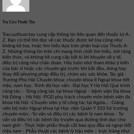
Tra Cứu Thuốc Tây
Tracuuthuoctay cung cấp thông tin liên quan đến thuốc từ A-
Z. Bạn có thể tìm đọc về các thuốc được kê toa cũng như
không kê toa, hoặc tìm hiểu dựa trên phân loại của Thuốc A-
Z. Những thông tin trên chỉ mang tính chất tìm hiểu, mở rộng
kiến thức, và không hề cung cấp bất kì lời khuyên về y tế,
điều trị cũng như chẩn đoán. Hãy luôn nhớ tham khảo ý kiến
của bác sĩ hoặc các chuyên gia trước khi bắt đầu, dừng hay
thay đổi phương pháp điều trị, chăm sóc sức khỏe. Tác giả :
Trương Phú Hải Chuyên khoa: chuyên khoa II Ngoại khoa tiết
niệu, nam học. Trình độ học vấn: -Đại học Y Hà Nội Quá trình
công tác: - Từng công tác tại khoa Ngoại – bệnh viện Đa khoa
Hà Đông – Hà Nội -PGĐ phụ trách chuyên môn bệnh viện đa
khoa Hà Nội -Chuyên viên y tế công tác tại Agola... -Giảng
viên bộ môn Ngoại khoa tại Học viện Quân Y 103 Sở trưởng
chuyên môn: -Tư vấn và điều trị các bệnh lý nam khoa - Tư
vấn và điều trị các bệnh lây truyền qua đường tình dục cho
nam giới - Thực hiện phẫu thuật cắt bao quy đầu và ngoại tiết
niệu nam - Phẫu thuật các bệnh lý hậu môn – trực tràng như: