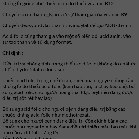
khổng lồ giống như thiếu máu do thiếu vitamin B12.
Chuyển serin thành glycin với sự tham gia của vitamin B9.
Chuyển deoxyuridylat thành thymidylat để tạo ADN-thymin.
Acid folic cũng tham gia vào một số biến đổi acid amin, vào
sự tạo thành và sử dụng format.
Chỉ định :
Ðiều trị và phòng tình trạng thiếu acid folic (không do chất ức
chế, dihydrofolat reductase).
Thiếu acid folic trong chế độ ăn, thiếu máu nguyên hồng cầu
khổng lồ do thiếu acid folic (kém hấp thu, ỉa chảy kéo dài), bổ
sung acid folic cho người mang thai (đặc biệt nếu đang được
điều trị sốt rét hay lao).
Bổ sung acid folic cho người bệnh đang điều trị bằng các
thuốc kháng acid folic như methotrexat.
Bổ sung cho người bệnh đang điều trị động kinh bằng các
thuốc như hydantoin hay đang
điều trị thiếu máu
tan máu khi
nhu cầu acid folic tăng lên.
Liều lượng – cách dùng: