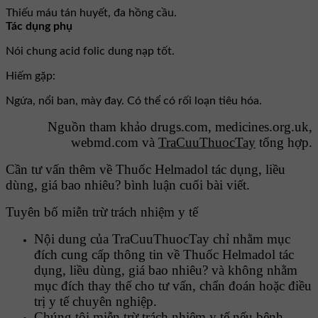
Thiếu máu tán huyết, đa hồng cầu.
Tác dụng phụ
Nói chung acid folic dung nạp tốt.
Hiếm gặp:
Ngứa, nổi ban, mày đay. Có thể có rối loạn tiêu hóa.
Nguồn tham khảo drugs.com, medicines.org.uk,
webmd.com và
TraCuuThuocTay
tổng hợp.
Cần tư vấn thêm về Thuốc Helmadol tác dụng, liều
dùng, giá bao nhiêu? bình luận cuối bài viết.
Tuyên bố miễn trừ trách nhiệm y tế
Nội dung của TraCuuThuocTay chỉ nhằm mục
đích cung cấp thông tin về Thuốc Helmadol tác
dụng, liều dùng, giá bao nhiêu? và không nhằm
mục đích thay thế cho tư vấn, chẩn đoán hoặc điều
trị y tế chuyên nghiệp.
Chúng tôi miễn trừ trách nhiệm y tế nếu bệnh