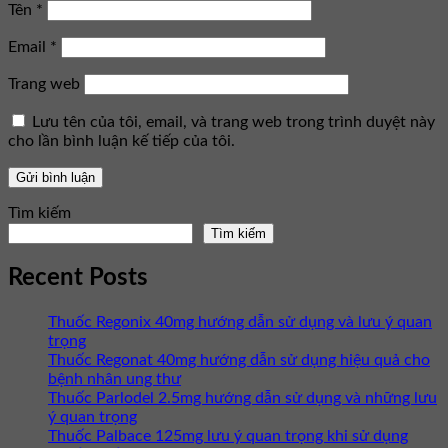
Tên
*
Email
*
Trang web
Lưu tên của tôi, email, và trang web trong trình duyệt này
cho lần bình luận kế tiếp của tôi.
Tìm kiếm
Tìm kiếm
Recent Posts
Thuốc Regonix 40mg hướng dẫn sử dụng và lưu ý quan
trọng
Thuốc Regonat 40mg hướng dẫn sử dụng hiệu quả cho
bệnh nhân ung thư
Thuốc Parlodel 2.5mg hướng dẫn sử dụng và những lưu
ý quan trọng
Thuốc Palbace 125mg lưu ý quan trọng khi sử dụng