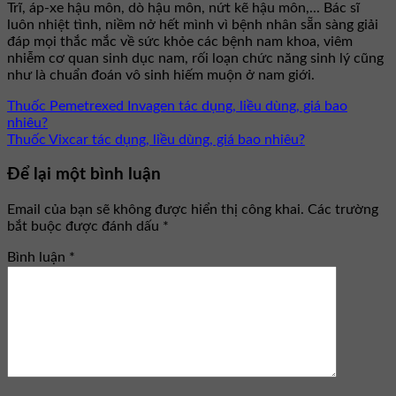
Trĩ, áp-xe hậu môn, dò hậu môn, nứt kẽ hậu môn,... Bác sĩ
luôn nhiệt tình, niềm nở hết mình vì bệnh nhân sẵn sàng giải
đáp mọi thắc mắc về sức khỏe các bệnh nam khoa, viêm
nhiễm cơ quan sinh dục nam, rối loạn chức năng sinh lý cũng
như là chuẩn đoán vô sinh hiếm muộn ở nam giới.
Thuốc Pemetrexed Invagen tác dụng, liều dùng, giá bao
nhiêu?
Thuốc Vixcar tác dụng, liều dùng, giá bao nhiêu?
Để lại một bình luận
Email của bạn sẽ không được hiển thị công khai.
Các trường
bắt buộc được đánh dấu
*
Bình luận
*