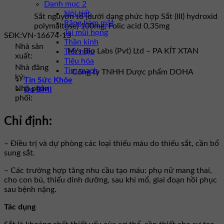
Danh mục 2
Nội tiết
Sắt nguyờn tố (dưới dạng phức hợp Sắt (III) hydroxid
Răng hàm mặt
polymaltose) 100mg; Folic acid 0,35mg
Tai mũi họng
SĐK:
VN-16674-13
Thần kinh
Nhà sản
M/s Bio Labs (Pvt) Ltd – PA KÍT XTAN
Tiết niệu
xuất:
Tiêu hóa
Nhà đăng
Tim mạch
Công ty TNHH Dược phẩm DOHA
ký:
Tin Sức Khỏe
Nhà phân
Đo BMI
phối:
Chỉ định:
– Điều trị và dự phòng các loại thiếu máu do thiếu sắt, cần bổ
sung sắt.
– Các trường hợp tăng nhu cầu tạo máu: phụ nữ mang thai,
cho con bú, thiếu dinh dưỡng, sau khi mổ, giai đoạn hồi phục
sau bệnh nặng.
Tác dụng