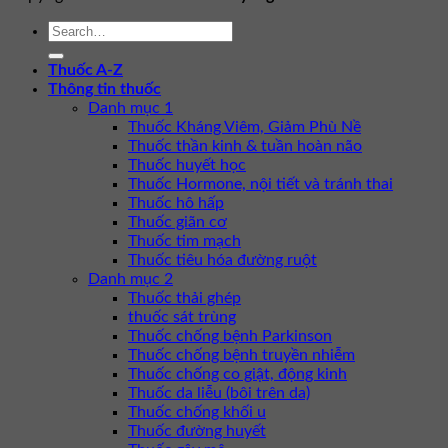
Thuốc A-Z
Thông tin thuốc
Danh mục 1
Thuốc Kháng Viêm, Giảm Phù Nề
Thuốc thần kinh & tuần hoàn não
Thuốc huyết học
Thuốc Hormone, nội tiết và tránh thai
Thuốc hô hấp
Thuốc giãn cơ
Thuốc tim mạch
Thuốc tiêu hóa đường ruột
Danh mục 2
Thuốc thải ghép
thuốc sát trùng
Thuốc chống bệnh Parkinson
Thuốc chống bệnh truyền nhiễm
Thuốc chống co giật, động kinh
Thuốc da liễu (bôi trên da)
Thuốc chống khối u
Thuốc đường huyết