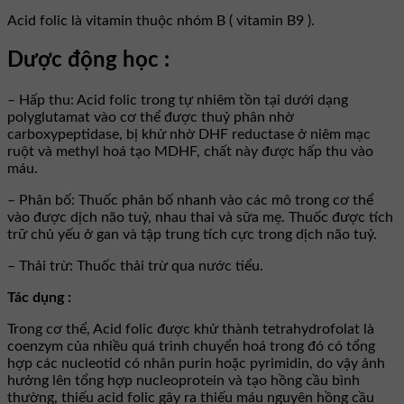
Acid folic là vitamin thuộc nhóm B ( vitamin B9 ).
Dược động học :
– Hấp thu: Acid folic trong tự nhiêm tồn tại dưới dạng
polyglutamat vào cơ thể được thuỷ phân nhờ
carboxypeptidase, bị khử nhờ DHF reductase ở niêm mạc
ruột và methyl hoá tạo MDHF, chất này được hấp thu vào
máu.
– Phân bố: Thuốc phân bố nhanh vào các mô trong cơ thể
vào được dịch não tuỷ, nhau thai và sữa mẹ. Thuốc được tích
trữ chủ yếu ở gan và tập trung tích cực trong dịch não tuỷ.
– Thải trừ: Thuốc thải trừ qua nước tiểu.
Tác dụng :
Trong cơ thể, Acid folic được khử thành tetrahydrofolat là
coenzym của nhiều quá trình chuyển hoá trong đó có tổng
hợp các nucleotid có nhân purin hoặc pyrimidin, do vậy ảnh
hưởng lên tổng hợp nucleoprotein và tạo hồng cầu bình
thường, thiếu acid folic gây ra thiếu máu nguyên hồng cầu