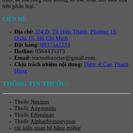
trên phân loại.
LIÊN HỆ:
Địa chỉ:
334 Đ. Tô Hiến Thành, Phường 15,
Quận 10, Hồ Chí Minh
Đặt hàng:
0937542233
Hotline:
0564435373
Email:
tracuuthuoctay@gmail.com.
Chịu trách nhiệm nội dung:
Dược sĩ Cao Thanh
Hùng
THÔNG TIN THUỐC:
Thuốc
Nexium
Thuốc
Augmentin
Thuốc
Efferalgan
Thuốc
Alphachymotrypsin
các kiểu quan hệ bằng miệng