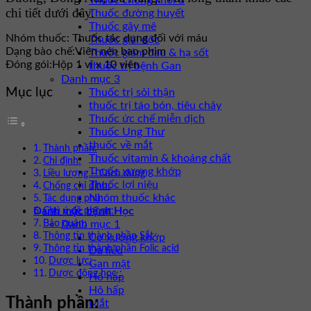
Thuốc chống khối u
chi tiết dưới đây.
Thuốc đường huyết
Thuốc gây mê
Nhóm thuốc:
Thuốc tác dụng đối với máu
Thuốc giải độc
Dạng bào chế:
Viên nén bao phim
Thuốc giảm đau & hạ sốt
Đóng gói:
Hộp 1 vỉ x 10 viên
thuốc trị bệnh Gan
Danh mục 3
Mục lục
Thuốc trị sỏi thận
thuốc trị táo bón, tiêu chảy
Thuốc ức chế miễn dịch
Thuốc Ung Thư
thuốc về mắt
Thành phần:
Thuốc vitamin & khoáng chất
Chỉ định:
Thuốc xương khớp
Liều lượng – Cách dùng
Thuốc lợi niệu
Chống chỉ định:
Nhóm thuốc khác
Tác dụng phụ:
Danh mục bệnh Học
Chú ý đề phòng:
Bảo quản:
Danh mục 1
Thông tin thành phần Sắt
Cơ xương khớp
Thông tin thành phần Folic acid
Da liễu
Dược lực:
Gan mật
Dược động học :
Hô hấp
Hô hấp
Thành phần:
Mắt