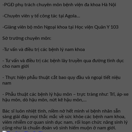
-PGĐ phụ trách chuyên môn bệnh viện đa khoa Hà Nội
-Chuyên viên y tế công tác tại Agola...
-Giảng viên bộ môn Ngoại khoa tại Học viện Quân Y 103
Sở trưởng chuyên môn:
-Tư vấn và điều trị các bệnh lý nam khoa
- Tư vấn và điều trị các bệnh lây truyền qua đường tình dục
cho nam giới
- Thực hiện phẫu thuật cắt bao quy đầu và ngoại tiết niệu
nam
- Phẫu thuật các bệnh lý hậu môn – trực tràng như: Trĩ, áp-xe
hậu môn, dò hậu môn, nứt kẽ hậu môn,...
Bác sĩ luôn nhiệt tình, niềm nở hết mình vì bệnh nhân sẵn
sàng giải đáp mọi thắc mắc về sức khỏe các bệnh nam khoa,
viêm nhiễm cơ quan sinh dục nam, rối loạn chức năng sinh lý
cũng như là chuẩn đoán vô sinh hiếm muộn ở nam giới.