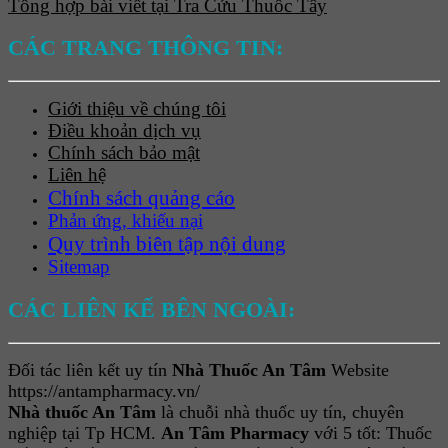
Tổng hợp bài viết tại Tra Cứu Thuốc Tây
CÁC TRANG THÔNG TIN:
Giới thiệu về chúng tôi
Điều khoản dịch vụ
Chính sách bảo mật
Liên hệ
Chính sách quảng cáo
Phản ứng, khiếu nại
Quy trình biên tập nội dung
Sitemap
CÁC LIÊN KẾ BÊN NGOÀI:
Đối tác liên kết uy tín
Nhà Thuốc An Tâm
Website
https://antampharmacy.vn/
Nhà thuốc An Tâm
là chuỗi nhà thuốc uy tín, chuyên
nghiệp tại Tp HCM.
An Tâm Pharmacy
với 5 tốt: Thuốc