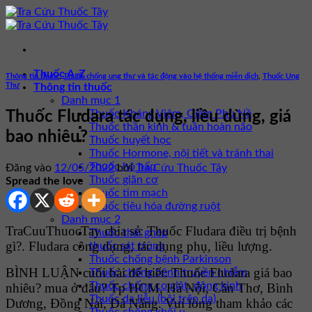
Bỏ
qua
nội
dung
Thuốc A-Z
Thông tin thuốc
,
Thuốc chống ung thư và tác động vào hệ thống miễn dịch
,
Thuốc Ung
Thư
Thông tin thuốc
Danh mục 1
Thuốc Kháng Viêm, Giảm Phù Nề
Thuốc Fludara tác dụng, liều dùng, giá
Thuốc thần kinh & tuần hoàn não
bao nhiêu?
Thuốc huyết học
Thuốc Hormone, nội tiết và tránh thai
Thuốc hô hấp
Đăng vào
12/05/2022
bởi
Tra Cứu Thuốc Tây
Thuốc giãn cơ
Spread the love
Thuốc tim mạch
Thuốc tiêu hóa đường ruột
Danh mục 2
TraCuuThuocTay chia sẻ: Thuốc Fludara điều trị bệnh
Thuốc thải ghép
gì?. Fludara công dụng, tác dụng phụ, liều lượng.
thuốc sát trùng
Thuốc chống bệnh Parkinson
BÌNH LUẬN cuối bài để biết: Thuốc Fludara giá bao
Thuốc chống bệnh truyền nhiễm
Thuốc chống co giật, động kinh
nhiêu? mua ở đâu? Tp HCM, Hà Nội, Cần Thơ, Bình
Thuốc da liễu (bôi trên da)
Dương, Đồng Nai, Đà Nẵng. Vui lòng tham khảo các