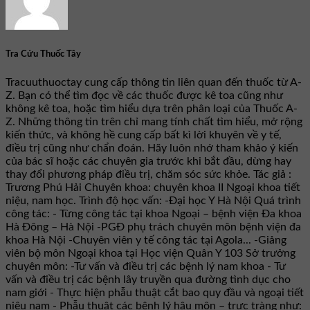
Tra Cứu Thuốc Tây
Tracuuthuoctay cung cấp thông tin liên quan đến thuốc từ A-
Z. Bạn có thể tìm đọc về các thuốc được kê toa cũng như
không kê toa, hoặc tìm hiểu dựa trên phân loại của Thuốc A-
Z. Những thông tin trên chỉ mang tính chất tìm hiểu, mở rộng
kiến thức, và không hề cung cấp bất kì lời khuyên về y tế,
điều trị cũng như chẩn đoán. Hãy luôn nhớ tham khảo ý kiến
của bác sĩ hoặc các chuyên gia trước khi bắt đầu, dừng hay
thay đổi phương pháp điều trị, chăm sóc sức khỏe. Tác giả :
Trương Phú Hải Chuyên khoa: chuyên khoa II Ngoại khoa tiết
niệu, nam học. Trình độ học vấn: -Đại học Y Hà Nội Quá trình
công tác: - Từng công tác tại khoa Ngoại – bệnh viện Đa khoa
Hà Đông – Hà Nội -PGĐ phụ trách chuyên môn bệnh viện đa
khoa Hà Nội -Chuyên viên y tế công tác tại Agola... -Giảng
viên bộ môn Ngoại khoa tại Học viện Quân Y 103 Sở trưởng
chuyên môn: -Tư vấn và điều trị các bệnh lý nam khoa - Tư
vấn và điều trị các bệnh lây truyền qua đường tình dục cho
nam giới - Thực hiện phẫu thuật cắt bao quy đầu và ngoại tiết
niệu nam - Phẫu thuật các bệnh lý hậu môn – trực tràng như: