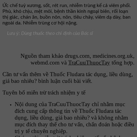
Ức chế tuỷ xương, sốt, rét run, nhiễm trùng kể cả viêm phổi.
Phù, khó chịu, mệt mỏi, bệnh thần kinh ngoại biên, rối loạn
thị giác, chán ăn, buồn nôn, nôn, tiêu chảy, viêm dạ dày, ban
ngoài da. Nhiễm trùng cơ hội nặng.
Lưu ý: Dùng thuốc theo chỉ định của Bác sĩ
Nguồn tham khảo drugs.com, medicines.org.uk,
webmd.com và
TraCuuThuocTay
tổng hợp.
Cần tư vấn thêm về Thuốc Fludara tác dụng, liều dùng,
giá bao nhiêu? bình luận cuối bài viết.
Tuyên bố miễn trừ trách nhiệm y tế
Nội dung của TraCuuThuocTay chỉ nhằm mục
đích cung cấp thông tin về Thuốc Fludara tác
dụng, liều dùng, giá bao nhiêu? và không nhằm
mục đích thay thế cho tư vấn, chẩn đoán hoặc điều
trị y tế chuyên nghiệp.