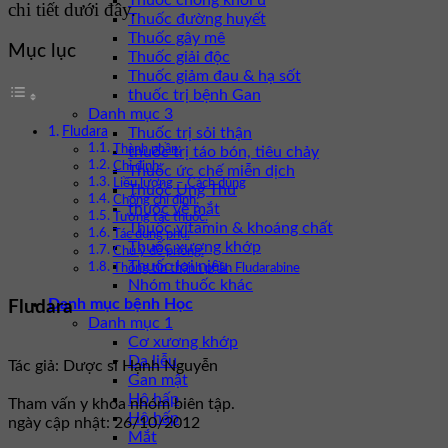
Thuốc chống khối u
chi tiết dưới đây.
Thuốc đường huyết
Thuốc gây mê
Mục lục
Thuốc giải độc
Thuốc giảm đau & hạ sốt
thuốc trị bệnh Gan
Danh mục 3
Fludara
Thuốc trị sỏi thận
Thành phần:
thuốc trị táo bón, tiêu chảy
Chỉ định:
Thuốc ức chế miễn dịch
Liều lượng – Cách dùng
Thuốc Ung Thư
Chống chỉ định:
thuốc về mắt
Tương tác thuốc:
Thuốc vitamin & khoáng chất
Tác dụng phụ:
Thuốc xương khớp
Chú ý đề phòng:
Thuốc lợi niệu
Thông tin thành phần Fludarabine
Nhóm thuốc khác
Danh mục bệnh Học
Fludara
Danh mục 1
Cơ xương khớp
Da liễu
Tác giả: Dược sĩ Hạnh Nguyễn
Gan mật
Hô hấp
Tham vấn y khoa nhóm biên tập.
Hô hấp
ngày cập nhật: 26/10/2012
Mắt