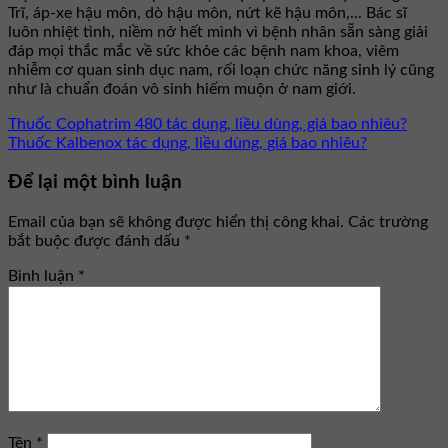
Trĩ, áp-xe hậu môn, dò hậu môn, nứt kẽ hậu môn,... Bác sĩ
luôn nhiệt tình, niềm nở hết mình vì bệnh nhân sẵn sàng giải
đáp mọi thắc mắc về sức khỏe các bệnh nam khoa, viêm
nhiễm cơ quan sinh dục nam, rối loạn chức năng sinh lý cũng
như là chuẩn đoán vô sinh hiếm muộn ở nam giới.
Thuốc Cophatrim 480 tác dụng, liều dùng, giá bao nhiêu?
Thuốc Kalbenox tác dụng, liều dùng, giá bao nhiêu?
Để lại một bình luận
Email của bạn sẽ không được hiển thị công khai.
Các trường
bắt buộc được đánh dấu
*
Bình luận
*
Tên
*