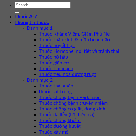
Thuốc A-Z
Thông tin thuốc
Danh mục 1
Thuốc Kháng Viêm, Giảm Phù Nề
Thuốc thần kinh & tuần hoàn não
Thuốc huyết học
Thuốc Hormone, nội tiết và tránh thai
Thuốc hô hấp
Thuốc giãn cơ
Thuốc tim mạch
Thuốc tiêu hóa đường ruột
Danh mục 2
Thuốc thải ghép
thuốc sát trùng
Thuốc chống bệnh Parkinson
Thuốc chống bệnh truyền nhiễm
Thuốc chống co giật, động kinh
Thuốc da liễu (bôi trên da)
Thuốc chống khối u
Thuốc đường huyết
Thuốc gây mê