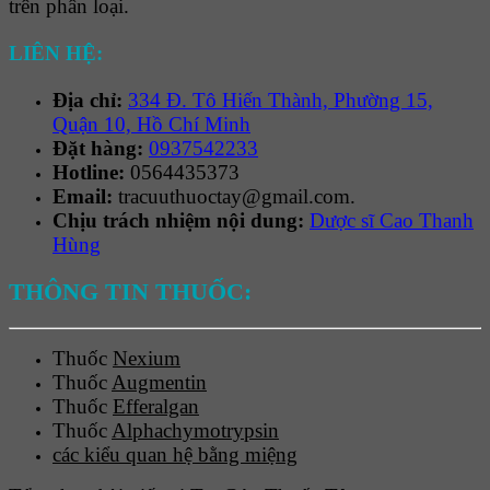
trên phân loại.
LIÊN HỆ:
Địa chỉ:
334 Đ. Tô Hiến Thành, Phường 15,
Quận 10, Hồ Chí Minh
Đặt hàng:
0937542233
Hotline:
0564435373
Email:
tracuuthuoctay@gmail.com.
Chịu trách nhiệm nội dung:
Dược sĩ Cao Thanh
Hùng
THÔNG TIN THUỐC:
Thuốc
Nexium
Thuốc
Augmentin
Thuốc
Efferalgan
Thuốc
Alphachymotrypsin
các kiểu quan hệ bằng miệng