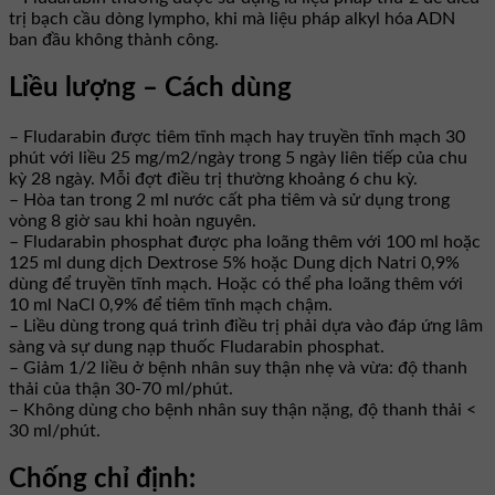
trị bạch cầu dòng lympho, khi mà liệu pháp alkyl hóa ADN
ban đầu không thành công.
Liều lượng – Cách dùng
– Fludarabin được tiêm tĩnh mạch hay truyền tĩnh mạch 30
phút với liều 25 mg/m2/ngày trong 5 ngày liên tiếp của chu
kỳ 28 ngày. Mỗi đợt điều trị thường khoảng 6 chu kỳ.
– Hòa tan trong 2 ml nước cất pha tiêm và sử dụng trong
vòng 8 giờ sau khi hoàn nguyên.
– Fludarabin phosphat được pha loãng thêm với 100 ml hoặc
125 ml dung dịch Dextrose 5% hoặc Dung dịch Natri 0,9%
dùng để truyền tĩnh mạch. Hoặc có thể pha loãng thêm với
10 ml NaCl 0,9% để tiêm tĩnh mạch chậm.
– Liều dùng trong quá trình điều trị phải dựa vào đáp ứng lâm
sàng và sự dung nạp thuốc Fludarabin phosphat.
– Giảm 1/2 liều ở bệnh nhân suy thận nhẹ và vừa: độ thanh
thải của thận 30-70 ml/phút.
– Không dùng cho bệnh nhân suy thận nặng, độ thanh thải <
30 ml/phút.
Chống chỉ định: