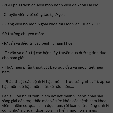
-PGĐ phụ trách chuyên môn bệnh viện đa khoa Hà Nội
-Chuyên viên y tế công tác tại Agola...
-Giảng viên bộ môn Ngoại khoa tại Học viện Quân Y 103
Sở trưởng chuyên môn:
-Tư vấn và điều trị các bệnh lý nam khoa
- Tư vấn và điều trị các bệnh lây truyền qua đường tình dục
cho nam giới
- Thực hiện phẫu thuật cắt bao quy đầu và ngoại tiết niệu
nam
- Phẫu thuật các bệnh lý hậu môn – trực tràng như: Trĩ, áp-xe
hậu môn, dò hậu môn, nứt kẽ hậu môn,...
Bác sĩ luôn nhiệt tình, niềm nở hết mình vì bệnh nhân sẵn
sàng giải đáp mọi thắc mắc về sức khỏe các bệnh nam khoa,
viêm nhiễm cơ quan sinh dục nam, rối loạn chức năng sinh lý
cũng như là chuẩn đoán vô sinh hiếm muộn ở nam giới.