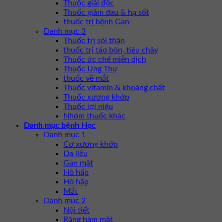
Thuốc giải độc
Thuốc giảm đau & hạ sốt
thuốc trị bệnh Gan
Danh mục 3
Thuốc trị sỏi thận
thuốc trị táo bón, tiêu chảy
Thuốc ức chế miễn dịch
Thuốc Ung Thư
thuốc về mắt
Thuốc vitamin & khoáng chất
Thuốc xương khớp
Thuốc lợi niệu
Nhóm thuốc khác
Danh mục bệnh Học
Danh mục 1
Cơ xương khớp
Da liễu
Gan mật
Hô hấp
Hô hấp
Mắt
Danh mục 2
Nội tiết
Răng hàm mặt