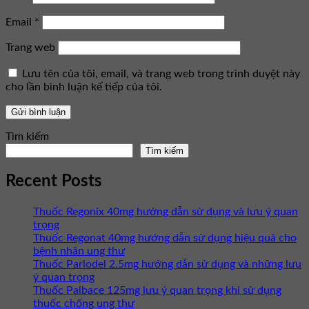
Email
*
Trang web
Lưu tên của tôi, email, và trang web trong trình duyệt này
cho lần bình luận kế tiếp của tôi.
Tìm kiếm
Tìm kiếm
Recent Posts
Thuốc Regonix 40mg hướng dẫn sử dụng và lưu ý quan
trọng
Thuốc Regonat 40mg hướng dẫn sử dụng hiệu quả cho
bệnh nhân ung thư
Thuốc Parlodel 2.5mg hướng dẫn sử dụng và những lưu
ý quan trọng
Thuốc Palbace 125mg lưu ý quan trọng khi sử dụng
thuốc chống ung thư