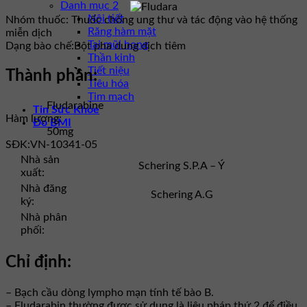
Danh mục 2
Nội tiết
Nhóm thuốc:
Thuốc chống ung thư và tác động vào hệ thống
Răng hàm mặt
miễn dịch
Tai mũi họng
Dạng bào chế:
Bột pha dung dịch tiêm
Thần kinh
Tiết niệu
Thành phần:
Tiêu hóa
Tim mạch
Fludarabine
Tin Sức Khỏe
Hàm lượng:
Đo BMI
50mg
SĐK:
VN-10341-05
Nhà sản
Schering S.P.A – Ý
xuất:
Nhà đăng
Schering A.G
ký:
Nhà phân
phối:
Chỉ định:
– Bạch cầu dòng lympho mạn tính tế bào B.
– Fludarabin thường được sử dụng là liệu pháp thứ 2 để điều