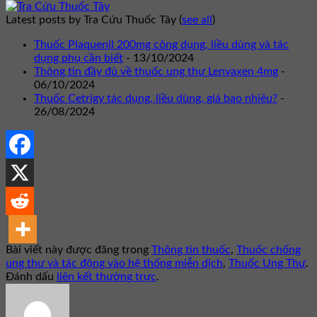
Latest posts by Tra Cứu Thuốc Tây
(
see all
)
Thuốc Plaquenil 200mg công dụng, liều dùng và tác
dụng phụ cần biết
- 13/10/2024
Thông tin đầy đủ về thuốc ung thư Lenvaxen 4mg
-
06/10/2024
Thuốc Cetrigy tác dụng, liều dùng, giá bao nhiêu?
-
26/08/2024
Bài viết này được đăng trong
Thông tin thuốc
,
Thuốc chống
ung thư và tác động vào hệ thống miễn dịch
,
Thuốc Ung Thư
.
Đánh dấu
liên kết thường trực
.