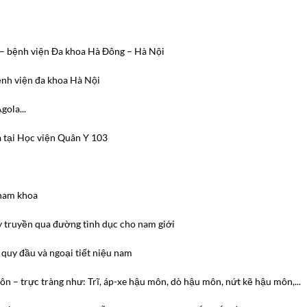
i – bệnh viện Đa khoa Hà Đông – Hà Nội
nh viện đa khoa Hà Nội
gola...
 tại Học viện Quân Y 103
 nam khoa
ây truyền qua đường tình dục cho nam giới
 quy đầu và ngoại tiết niệu nam
ôn – trực tràng như: Trĩ, áp-xe hậu môn, dò hậu môn, nứt kẽ hậu môn,...