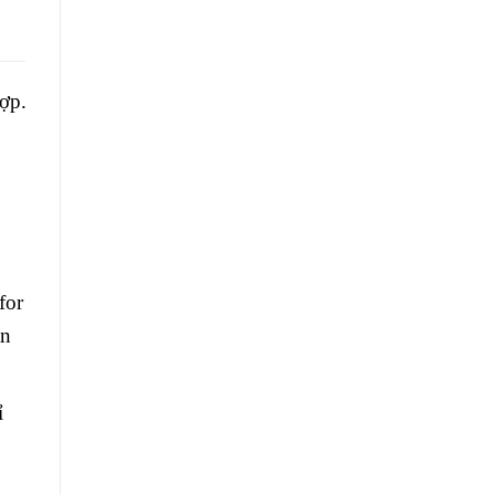
ợp.
for
ẩn
ỉ