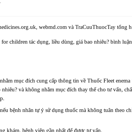
ĩ
edicines.org.uk, webmd.com và
TraCuuThuocTay
tổng h
or children tác dụng, liều dùng, giá bao nhiêu? bình luận
hằm mục đích cung cấp thông tin về Thuốc Fleet enema 
ao nhiêu? và không nhằm mục đích thay thế cho tư vấn, ch
p.
ế nếu bệnh nhân tự ý sử dụng thuốc mà không tuân theo ch
òng khám, bệnh viện gần nhất để được tư vấn.