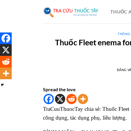
Bỏ
qua
THUỐC A
nội
dung
THÔNG 
Thuốc Fleet enema for 
ĐĂNG V
Spread the love
TraCuuThuocTay chia sẻ: Thuốc Fleet en
công dụng, tác dụng phụ, liều lượng.