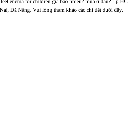
leet enema for children giá bao nhiêu? mua ở đâu? Tp H
i, Đà Nẵng. Vui lòng tham khảo các chi tiết dưới đây.