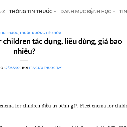
-Z
THÔNG TIN THUỐC
DANH MỤC BỆNH HỌC
TI
TIN THUỐC
,
THUỐC ĐƯỜNG TIÊU HÓA
children tác dụng, liều dùng, giá bao
nhiêu?
ÀO
19/08/2020
BỞI
TRA CỨU THUỐC TÂY
ema for children điều trị bệnh gì?. Fleet enema for child