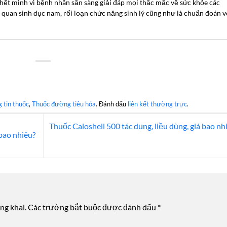
ở hết mình vì bệnh nhân sẵn sàng giải đáp mọi thắc mắc về sức khỏe các
quan sinh dục nam, rối loạn chức năng sinh lý cũng như là chuẩn đoán v
 tin thuốc
,
Thuốc đường tiêu hóa
. Đánh dấu
liên kết thường trực
.
Thuốc Caloshell 500 tác dụng, liều dùng, giá bao nh
 bao nhiêu?
ng khai.
Các trường bắt buộc được đánh dấu
*