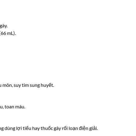
gày.
(66 mL).
ậu môn, suy tim sung huyết.
u, toan máu.
ng dùng lợi tiểu hay thuốc gây rối loạn điện giải.