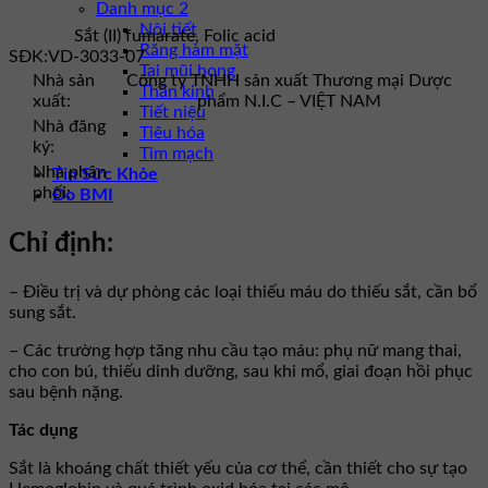
Danh mục 2
Nội tiết
Sắt (II) fumarate, Folic acid
Răng hàm mặt
SĐK:
VD-3033-07
Tai mũi họng
Nhà sản
Công ty TNHH sản xuất Thương mại Dược
Thần kinh
xuất:
phẩm N.I.C – VIỆT NAM
Tiết niệu
Nhà đăng
Tiêu hóa
ký:
Tim mạch
Nhà phân
Tin Sức Khỏe
phối:
Đo BMI
Chỉ định:
– Điều trị và dự phòng các loại thiếu máu do thiếu sắt, cần bổ
sung sắt.
– Các trường hợp tăng nhu cầu tạo máu: phụ nữ mang thai,
cho con bú, thiếu dinh dưỡng, sau khi mổ, giai đoạn hồi phục
sau bệnh nặng.
Tác dụng
Sắt là khoáng chất thiết yếu của cơ thể, cần thiết cho sự tạo