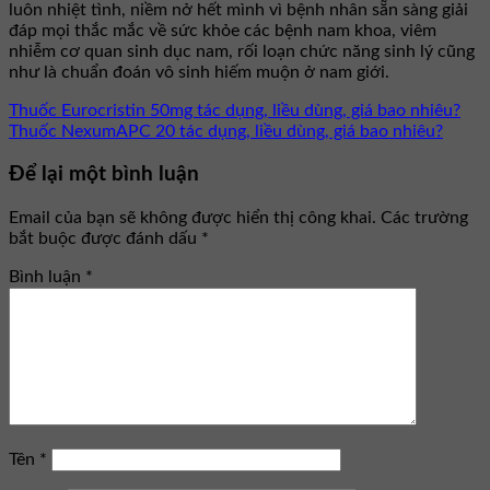
luôn nhiệt tình, niềm nở hết mình vì bệnh nhân sẵn sàng giải
đáp mọi thắc mắc về sức khỏe các bệnh nam khoa, viêm
nhiễm cơ quan sinh dục nam, rối loạn chức năng sinh lý cũng
như là chuẩn đoán vô sinh hiếm muộn ở nam giới.
Thuốc Eurocristin 50mg tác dụng, liều dùng, giá bao nhiêu?
Thuốc NexumAPC 20 tác dụng, liều dùng, giá bao nhiêu?
Để lại một bình luận
Email của bạn sẽ không được hiển thị công khai.
Các trường
bắt buộc được đánh dấu
*
Bình luận
*
Tên
*