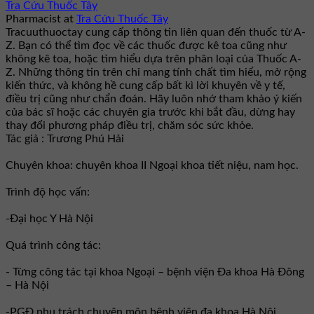
Tra Cứu Thuốc Tây
Pharmacist
at
Tra Cứu Thuốc Tây
Tracuuthuoctay cung cấp thông tin liên quan đến thuốc từ A-
Z. Bạn có thể tìm đọc về các thuốc được kê toa cũng như
không kê toa, hoặc tìm hiểu dựa trên phân loại của Thuốc A-
Z. Những thông tin trên chỉ mang tính chất tìm hiểu, mở rộng
kiến thức, và không hề cung cấp bất kì lời khuyên về y tế,
điều trị cũng như chẩn đoán. Hãy luôn nhớ tham khảo ý kiến
của bác sĩ hoặc các chuyên gia trước khi bắt đầu, dừng hay
thay đổi phương pháp điều trị, chăm sóc sức khỏe.
Tác giả : Trương Phú Hải
Chuyên khoa: chuyên khoa II Ngoại khoa tiết niệu, nam học.
Trình độ học vấn:
-Đại học Y Hà Nội
Quá trình công tác:
- Từng công tác tại khoa Ngoại – bệnh viện Đa khoa Hà Đông
– Hà Nội
-PGĐ phụ trách chuyên môn bệnh viện đa khoa Hà Nội