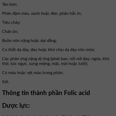
Táo bón;
Phân đậm màu, xanh hoặc đen, phân hắc ín;
Tiêu chảy;
Chán ăn;
Buồn nôn nặng hoặc dai dẳng;
Co thắt dạ dày, đau hoặc khó chịu dạ dày nôn mửa;
Các phản ứng nặng dị ứng (phát ban, nổi mề đay; ngứa, khó
thở, tức ngực, sưng miệng, mặt, môi hoặc lưỡi);
Có máu hoặc vệt máu trong phân;
Sốt.
Thông tin thành phần Folic acid
Dược lực: