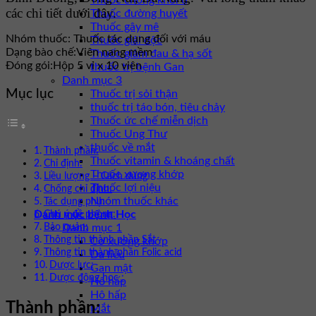
Thuốc chống khối u
các chi tiết dưới đây.
Thuốc đường huyết
Thuốc gây mê
Nhóm thuốc:
Thuốc tác dụng đối với máu
Thuốc giải độc
Dạng bào chế:
Viên nang mềm
Thuốc giảm đau & hạ sốt
Đóng gói:
Hộp 5 vỉ x 10 viên
thuốc trị bệnh Gan
Danh mục 3
Mục lục
Thuốc trị sỏi thận
thuốc trị táo bón, tiêu chảy
Thuốc ức chế miễn dịch
Thuốc Ung Thư
thuốc về mắt
Thành phần:
Thuốc vitamin & khoáng chất
Chỉ định:
Thuốc xương khớp
Liều lượng – Cách dùng
Thuốc lợi niệu
Chống chỉ định:
Nhóm thuốc khác
Tác dụng phụ:
Danh mục bệnh Học
Chú ý đề phòng:
Bảo quản:
Danh mục 1
Thông tin thành phần Sắt
Cơ xương khớp
Thông tin thành phần Folic acid
Da liễu
Dược lực:
Gan mật
Dược động học :
Hô hấp
Hô hấp
Thành phần:
Mắt