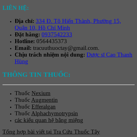
LIÊN HỆ:
Địa chỉ:
334 Đ. Tô Hiến Thành, Phường 15,
Quận 10, Hồ Chí Minh
Đặt hàng:
0937542233
Hotline:
0564435373
Email:
tracuuthuoctay@gmail.com.
Chịu trách nhiệm nội dung:
Dược sĩ Cao Thanh
Hùng
THÔNG TIN THUỐC:
Thuốc
Nexium
Thuốc
Augmentin
Thuốc
Efferalgan
Thuốc
Alphachymotrypsin
các kiểu quan hệ bằng miệng
Tổng hợp bài viết tại Tra Cứu Thuốc Tây