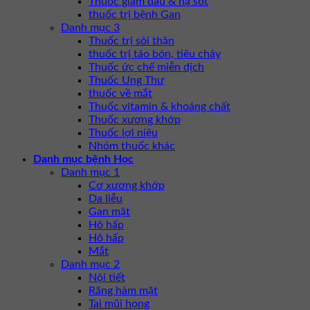
Thuốc giảm đau & hạ sốt
thuốc trị bệnh Gan
Danh mục 3
Thuốc trị sỏi thận
thuốc trị táo bón, tiêu chảy
Thuốc ức chế miễn dịch
Thuốc Ung Thư
thuốc về mắt
Thuốc vitamin & khoáng chất
Thuốc xương khớp
Thuốc lợi niệu
Nhóm thuốc khác
Danh mục bệnh Học
Danh mục 1
Cơ xương khớp
Da liễu
Gan mật
Hô hấp
Hô hấp
Mắt
Danh mục 2
Nội tiết
Răng hàm mặt
Tai mũi họng