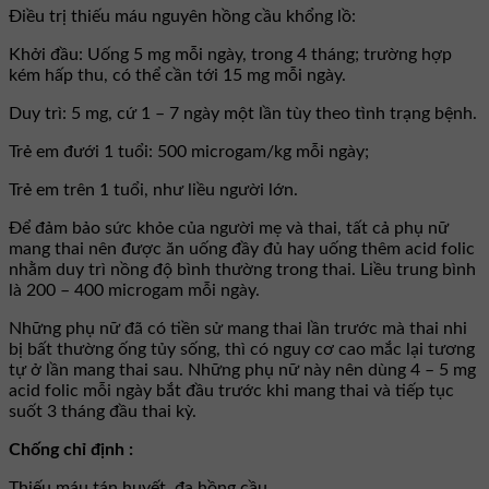
Ðiều trị thiếu máu nguyên hồng cầu khổng lồ:
Khởi đầu: Uống 5 mg mỗi ngày, trong 4 tháng; trường hợp
kém hấp thu, có thể cần tới 15 mg mỗi ngày.
Duy trì: 5 mg, cứ 1 – 7 ngày một lần tùy theo tình trạng bệnh.
Trẻ em đưới 1 tuổi: 500 microgam/kg mỗi ngày;
Trẻ em trên 1 tuổi, như liều người lớn.
Ðể đảm bảo sức khỏe của người mẹ và thai, tất cả phụ nữ
mang thai nên được ăn uống đầy đủ hay uống thêm acid folic
nhằm duy trì nồng độ bình thường trong thai. Liều trung bình
là 200 – 400 microgam mỗi ngày.
Những phụ nữ đã có tiền sử mang thai lần trước mà thai nhi
bị bất thường ống tủy sống, thì có nguy cơ cao mắc lại tương
tự ở lần mang thai sau. Những phụ nữ này nên dùng 4 – 5 mg
acid folic mỗi ngày bắt đầu trước khi mang thai và tiếp tục
suốt 3 tháng đầu thai kỳ.
Chống chỉ định :
Thiếu máu tán huyết, đa hồng cầu.