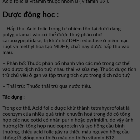
Acid folic là vitamin thuộc nhóm B ( vitamin B9 ).
Dược động học :
– Hấp thu: Acid folic trong tự nhiêm tồn tại dưới dạng
polyglutamat vào cơ thể được thuỷ phân nhờ
carboxypeptidase, bị khử nhờ DHF reductase ở niêm mạc
ruột và methyl hoá tạo MDHF, chất này được hấp thu vào
máu.
– Phân bố: Thuốc phân bố nhanh vào các mô trong cơ thể
vào được dịch não tuỷ, nhau thai và sữa mẹ. Thuốc được tích
trữ chủ yếu ở gan và tập trung tích cực trong dịch não tuỷ.
– Thải trừ: Thuốc thải trừ qua nước tiểu.
Tác dụng :
Trong cơ thể, Acid folic được khử thành tetrahydrofolat là
coenzym của nhiều quá trình chuyển hoá trong đó có tổng
hợp các nucleotid có nhân purin hoặc pyrimidin, do vậy ảnh
hưởng lên tổng hợp nucleoprotein và tạo hồng cầu bình
thường, thiếu acid folic gây ra thiếu máu nguyên hồng cầu
khổng lồ giống như thiếu máu do thiếu vitamin B12.