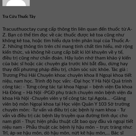
Tra Cứu Thuốc Tây
Tracuuthuoctay cung cấp thông tin liên quan đến thuốc từ A-
Z. Bạn có thể tìm đọc về các thuốc được kê toa cũng như
không kê toa, hoặc tìm hiểu dựa trên phân loại của Thuốc A-
Z. Những thông tin trên chỉ mang tính chất tìm hiểu, mở rộng
kiến thức, và không hề cung cấp bất kì lời khuyên về y tế,
điều trị cũng như chẩn đoán. Hãy luôn nhớ tham khảo ý kiến
của bác sĩ hoặc các chuyên gia trước khi bắt đầu, dừng hay
thay đổi phương pháp điều trị, chăm sóc sức khỏe. Tác giả :
Trương Phú Hải Chuyên khoa: chuyên khoa II Ngoại khoa tiết
niệu, nam học. Trình độ học vấn: -Đại học Y Hà Nội Quá trình
công tác: - Từng công tác tại khoa Ngoại – bệnh viện Đa khoa
Hà Đông – Hà Nội -PGĐ phụ trách chuyên môn bệnh viện đa
khoa Hà Nội -Chuyên viên y tế công tác tại Agola... -Giảng
viên bộ môn Ngoại khoa tại Học viện Quân Y 103 Sở trưởng
chuyên môn: -Tư vấn và điều trị các bệnh lý nam khoa - Tư
vấn và điều trị các bệnh lây truyền qua đường tình dục cho
nam giới - Thực hiện phẫu thuật cắt bao quy đầu và ngoại tiết
niệu nam - Phẫu thuật các bệnh lý hậu môn – trực tràng như:
Trĩ, áp-xe hậu môn, dò hậu môn, nứt kẽ hậu môn,... Bác sĩ