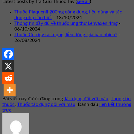
Latest posts by Tra Cứu Thuốc Tây
(
see all
)
Thuốc Plaquenil 200mg công dụng, liều dùng và tác
dụng phụ cần biết
- 13/10/2024
Thông tin đầy đủ về thuốc ung thư Lenvaxen 4mg
-
06/10/2024
Thuốc Cetrigy tác dụng, liều dùng, giá bao nhiêu?
-
26/08/2024
Bài viết này được đăng trong
Tác dụng đối với máu
,
Thông tin
thuốc
,
Thuốc tác dụng đối với máu
. Đánh dấu
liên kết thường
trực
.