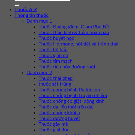
Thuốc A-Z
Thông tin thuốc
Danh mục 1
Thuốc Kháng Viêm, Giảm Phù Nề
Thuốc thần kinh & tuần hoàn não
Thuốc huyết học
Thuốc Hormone, nội tiết và tránh thai
Thuốc hô hấp
Thuốc giãn cơ
Thuốc tim mạch
Thuốc tiêu hóa đường ruột
Danh mục 2
Thuốc thải ghép
thuốc sát trùng
Thuốc chống bệnh Parkinson
Thuốc chống bệnh truyền nhiễm
Thuốc chống co giật, động kinh
Thuốc da liễu (bôi trên da)
Thuốc chống khối u
Thuốc đường huyết
Thuốc gây mê
Thuốc giải độc