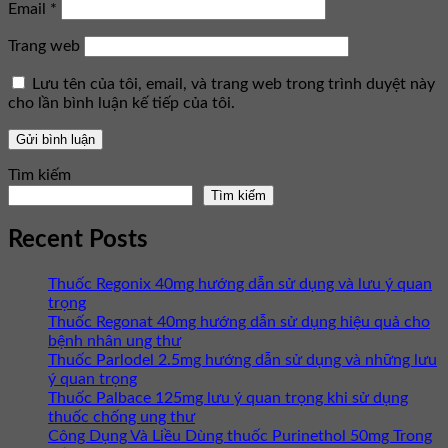
Email
*
Trang web
Lưu tên của tôi, email, và trang web trong trình duyệt này
cho lần bình luận kế tiếp của tôi.
Tìm kiếm
Tìm kiếm
Recent Posts
Thuốc Regonix 40mg hướng dẫn sử dụng và lưu ý quan
trọng
Thuốc Regonat 40mg hướng dẫn sử dụng hiệu quả cho
bệnh nhân ung thư
Thuốc Parlodel 2.5mg hướng dẫn sử dụng và những lưu
ý quan trọng
Thuốc Palbace 125mg lưu ý quan trọng khi sử dụng
thuốc chống ung thư
Công Dụng Và Liều Dùng thuốc Purinethol 50mg Trong