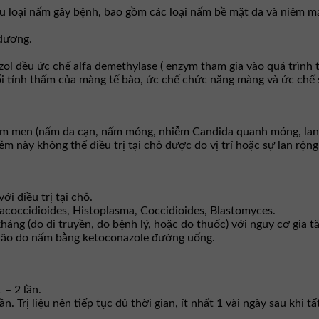
u loại nấm gây bệnh, bao gồm các loại nấm bề mặt da và niêm m
 dương.
l đều ức chế alfa demethylase ( enzym tham gia vào quá trình 
đổi tính thấm của màng tế bào, ức chế chức năng màng và ức chế 
ấm men (nấm da cạn, nấm móng, nhiễm Candida quanh móng, lang
 này không thể điều trị tại chỗ được do vị trí hoặc sự lan rộn
i điều trị tại chỗ.
coccidioides, Histoplasma, Coccidioides, Blastomyces.
háng (do di truyền, do bệnh lý, hoặc do thuốc) với nguy cơ gia
g não do nấm bằng ketoconazole đường uống.
 – 2 lần.
ần. Trị liệu nên tiếp tục đủ thời gian, ít nhất 1 vài ngày sau khi