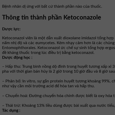
Bệnh nhân dị ứng với bất cứ thành phần nào của thuốc.
Thông tin thành phần Ketoconazole
Dược lực:
Ketoconazol viên là một dẫn xuất dioxolane imidazol tổng hợp
nấm nhị độ và các eumycetes. Kém nhạy cảm hơn là các chủng 
Entomophthorales. Ketoconazol ức chế sự sinh tổng hợp ergost
đề kháng thuốc trong lúc điều trị bằng ketoconazol.
Dược động học :
– Hấp thu: Trung bình nồng dộ đỉnh trong huyết tương xấp xỉ 3
pha với thời gian bán hủy là 2 giờ trong 10 giờ đầu và 8 giờ 
– Phân bố: In vitro, sự gắn protein huyết tương khoảng 99%, c
như vậy cần môi trường acid để hòa tan và hấp thu.
– Chuyển hoá: Ðường chuyển hóa chính được biết là oxy hóa th
– Thải trừ: Khoảng 13% liều dùng được bài xuất qua nước tiểu
Tác dụng :