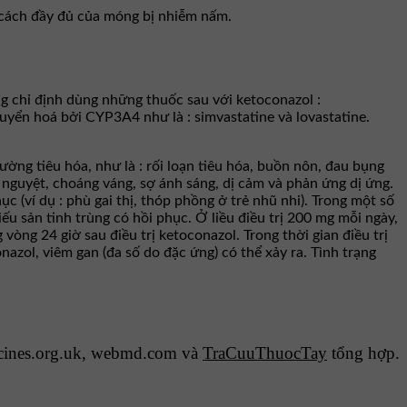
t cách đầy đủ của móng bị nhiễm nấm.
 chỉ định dùng những thuốc sau với ketoconazol :
uyển hoá bởi CYP3A4 như là : simvastatine và lovastatine.
ng tiêu hóa, như là : rối loạn tiêu hóa, buồn nôn, đau bụng
nguyệt, choáng váng, sợ ánh sáng, dị cảm và phản ứng dị ứng.
ục (ví dụ : phù gai thị, thóp phồng ở trẻ nhũ nhi). Trong một số
iếu sản tinh trùng có hồi phục. Ở liều điều trị 200 mg mỗi ngày,
òng 24 giờ sau điều trị ketoconazol. Trong thời gian điều trị
azol, viêm gan (đa số do đặc ứng) có thể xảy ra. Tình trạng
cines.org.uk, webmd.com và
TraCuuThuocTay
tổng hợp.