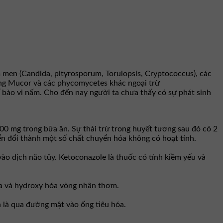
 men (Candida, pityrosporum, Torulopsis, Cryptococcus), các
ủng Mucor và các phycomycetes khác ngoại trừ
 bào vi nấm. Cho đến nay người ta chưa thấy có sự phát sinh
00 mg trong bữa ăn. Sự thải trừ trong huyết tương sau đó có 2
yển đổi thành một số chất chuyển hóa không có hoạt tính.
vào dịch não tủy. Ketoconazole là thuốc có tính kiềm yếu và
óa và hydroxy hóa vòng nhân thơm.
 là qua đường mật vào ống tiêu hóa.