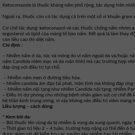
Ketoconazole là thuốc kháng nấm phổ rộng, tác dụng trên nhiề
Ngoài ra, thuốc còn có tác dụng cả trên một số vi khuẩn gram
Cơ chế tác dụng: ketoconazol và các thuốc chống nấm nhóm azo
ergosterol và lipid của màng tế bào nấm. Kết quả là làm thay 
còn liều cao thì diệt nấm.
Chỉ định :
– Nhiễm nấm ở da, tóc và móng do vi nấm ngoài da và/hoặc n
nấm Candida niêm mạc và da mãn tính) mà các trường hợp nhiễm
đáp ứng với điều trị tại chỗ.
– Nhiễm nấm men ở đường tiêu hóa.
– Nhiễm candida âm đạo tái phát, mãn tính mà không đáp ứng vớ
– Nhiễm nấm nội tạng như nhiễm Candida nội tạng, nhiễm Para
– Ðiều trị dự phòng cho những bệnh nhân giảm sút cơ chế đề k
hệ thần kinh trung ương, vì vậy không nên điều trị viêm màn
Liều lượng – cách dùng:
* Kem bôi da:
– Bôi thuốc lên vùng da bị nhiễm & vùng da xung quanh, ngày 1
– Thời gian trị liệu 2 – 4 tuần, trường hợp nặng có thể đến 6 tu
được giám sát để kiểm tra các nguồn gây nhiễm hay tái nhiễm.