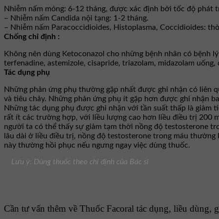
Nhiễm nấm móng: 6-12 tháng, được xác định bởi tốc độ phát tr
– Nhiễm nấm Candida nội tạng: 1-2 tháng.
– Nhiễm nấm Paracoccidioides, Histoplasma, Coccidioides: thời 
Chống chỉ định :
Không nên dùng Ketoconazol cho những bệnh nhân có bệnh lý 
terfenadine, astemizole, cisapride, triazolam, midazolam uốn
Tác dụng phụ
Những phản ứng phụ thường gặp nhất được ghi nhận có liên qua
và tiêu chảy. Những phản ứng phụ ít gặp hơn được ghi nhận ba
Những tác dụng phụ được ghi nhận với tần suất thấp là giảm tiểu
rất ít các trường hợp, với liều lượng cao hơn liều điều trị 200
người ta có thể thấy sự giảm tạm thời nồng độ testosterone tro
lâu dài ở liều điều trị, nồng độ testosterone trong máu thường
này thường hồi phục nếu ngưng ngay việc dùng thuốc.
Lưu ý: Dùng thuốc theo chỉ định của Bác sĩ
Cần tư vấn thêm về Thuốc Facoral tác dụng, liều dùng, gi