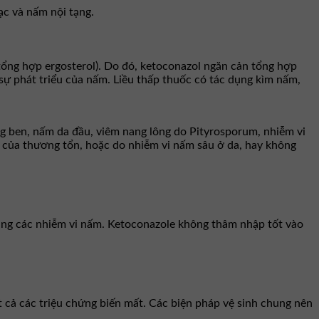
ạc và nấm nội tạng.
tổng hợp ergosterol). Do đó, ketoconazol ngăn cản tổng hợp
sự phát triểu của nấm. Liều thấp thuốc có tác dụng kìm nấm,
 ben, nấm da đầu, viêm nang lông do Pityrosporum, nhiễm vi
g của thương tổn, hoặc do nhiễm vi nấm sâu ở da, hay không
 tăng các nhiễm vi nấm. Ketoconazole không thâm nhập tốt vào
 tất cả các triệu chứng biến mất. Các biện pháp vệ sinh chung nên