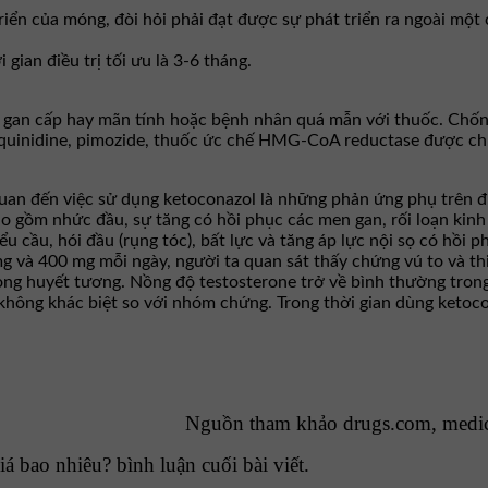
iển của móng, đòi hỏi phải đạt được sự phát triển ra ngoài mộ
gian điều trị tối ưu là 3-6 tháng.
gan cấp hay mãn tính hoặc bệnh nhân quá mẫn với thuốc. Chống
g, quinidine, pimozide, thuốc ức chế HMG-CoA reductase được ch
n đến việc sử dụng ketoconazol là những phản ứng phụ trên đườ
o gồm nhức đầu, sự tăng có hồi phục các men gan, rối loạn kinh 
 cầu, hói đầu (rụng tóc), bất lực và tăng áp lực nội sọ có hồi ph
 mg và 400 mg mỗi ngày, người ta quan sát thấy chứng vú to và th
ng huyết tương. Nồng độ testosterone trở về bình thường trong v
 không khác biệt so với nhóm chứng. Trong thời gian dùng ketocon
Nguồn tham khảo drugs.com, medi
á bao nhiêu? bình luận cuối bài viết.