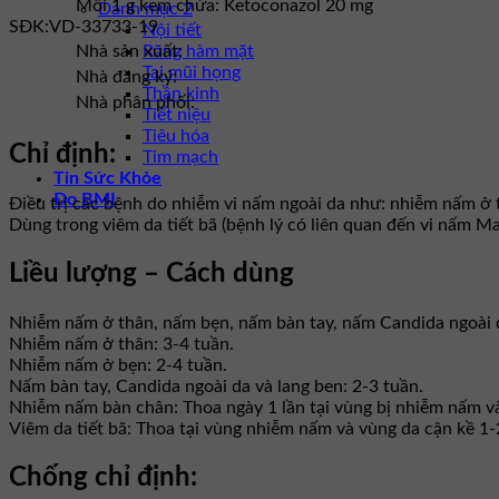
Mỗi 1 g kem chứa: Ketoconazol 20 mg
Danh mục 2
SĐK:
VD-33733-19
Nội tiết
Răng hàm mặt
Nhà sản xuất:
Tai mũi họng
Nhà đăng ký:
Thần kinh
Nhà phân phối:
Tiết niệu
Tiêu hóa
Chỉ định:
Tim mạch
Tin Sức Khỏe
Đo BMI
Điều trị các bệnh do nhiễm vi nấm ngoài da như: nhiễm nấm ở th
Dùng trong viêm da tiết bã (bệnh lý có liên quan đến vi nấm Mal
Liều lượng – Cách dùng
Nhiễm nấm ở thân, nấm bẹn, nấm bàn tay, nấm Candida ngoài da 
Nhiễm nấm ở thân: 3-4 tuần.
Nhiễm nấm ở bẹn: 2-4 tuần.
Nấm bàn tay, Candida ngoài da và lang ben: 2-3 tuần.
Nhiễm nấm bàn chân: Thoa ngày 1 lần tại vùng bị nhiễm nấm và
Viêm da tiết bã: Thoa tại vùng nhiễm nấm và vùng da cận kề 1-2
Chống chỉ định: