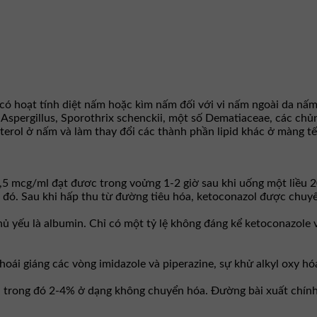
 có hoạt tính diệt nấm hoặc kìm nấm đối với vi nấm ngoài da nấm
Aspergillus, Sporothrix schenckii, một số Dematiaceae, các ch
erol ở nấm và làm thay đổi các thành phần lipid khác ở màng tế
,5 mcg/ml đạt đươc trong voửng 1-2 giờ sau khi uống một liều 2
sau đó. Sau khi hấp thu từ đường tiêu hóa, ketoconazol được chu
hủ yếu là albumin. Chỉ có một tỷ lệ không đáng kể ketoconazole 
oái giáng các vòng imidazole và piperazine, sự khử alkyl oxy h
, trong đó 2-4% ở dạng không chuyển hóa. Ðường bài xuất chính