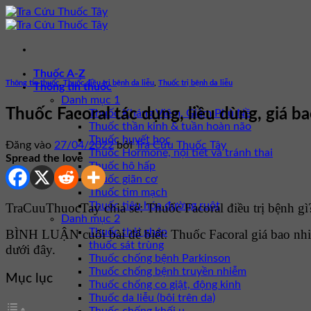
Bỏ
qua
nội
dung
Thuốc A-Z
Thông tin thuốc
,
Thuốc điều trị bệnh da liễu
,
Thuốc trị bệnh da liễu
Thông tin thuốc
Danh mục 1
Thuốc Facoral tác dụng, liều dùng, giá b
Thuốc Kháng Viêm, Giảm Phù Nề
Thuốc thần kinh & tuần hoàn não
Thuốc huyết học
Đăng vào
27/04/2022
bởi
Tra Cứu Thuốc Tây
Thuốc Hormone, nội tiết và tránh thai
Spread the love
Thuốc hô hấp
Thuốc giãn cơ
Thuốc tim mạch
Thuốc tiêu hóa đường ruột
TraCuuThuocTay chia sẻ: Thuốc Facoral điều trị bệnh gì?
Danh mục 2
Thuốc thải ghép
BÌNH LUẬN cuối bài để biết: Thuốc Facoral giá bao nh
thuốc sát trùng
dưới đây.
Thuốc chống bệnh Parkinson
Thuốc chống bệnh truyền nhiễm
Mục lục
Thuốc chống co giật, động kinh
Thuốc da liễu (bôi trên da)