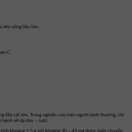
u khi uống liều lớn.
min C.
g liều rất lớn. Trong nghiên cứu trên người bình thường, chỉ
 bệnh về dạ dày – ruột.
 tính khoảng 1,5 g với khoảng 30 – 45 mg được luân chuyển