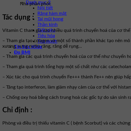
Danh mục 2
Nhà phân phối:
Nội tiết
Răng hàm mặt
Tác dụng :
Tai mũi họng
Thần kinh
Tiết niệu
Vitamin C tham gia vào nhiều quá trình chuyển hoá của cơ thể
Tiêu hóa
– Tham gia tạo colagen và một số thành phần khác tạo nên mô
Tim mạch
xương, sưng nướu răng, răng dễ rụng…
Tin Sức Khỏe
Đo BMI
– Tham gia các quá trình chuyển hoá của cơ thể như chuyển hoá 
– Tham gia quá trình tổng hợp một số chất như các catechola
– Xúc tác cho quá trình chuyển Fe+++ thành Fe++ nên giúp hấp t
– Tăng tạo interferon, làm giảm nhạy cảm của cơ thể với histam
– Chống oxy hoá bằng cách trung hoà các gốc tự do sản sinh ra
Chỉ định :
Phòng và điều trị thiếu vitamin C ( bệnh Scorbut) và các chứng