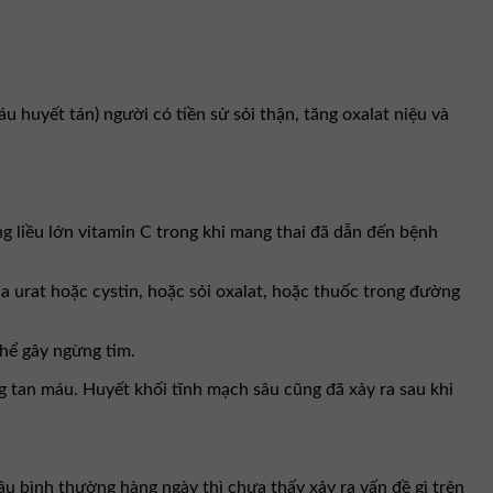
 huyết tán) người có tiền sử sỏi thận, tăng oxalat niệu và
ng liều lớn vitamin C trong khi mang thai đã dẫn đến bệnh
tủa urat hoặc cystin, hoặc sỏi oxalat, hoặc thuốc trong đường
thể gây ngừng tim.
 tan máu. Huyết khối tĩnh mạch sâu cũng đã xảy ra sau khi
ầu bình thường hàng ngày thì chưa thấy xảy ra vấn đề gì trên