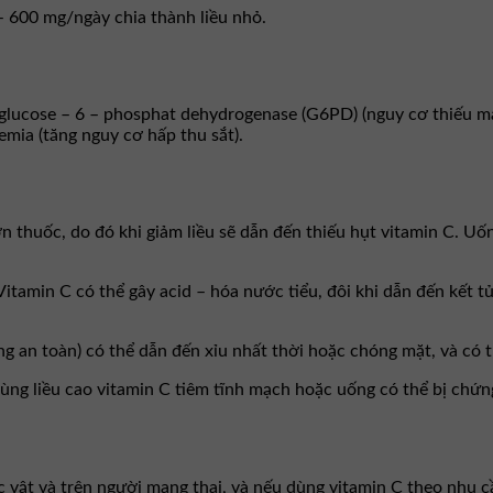
 600 mg/ngày chia thành liều nhỏ.
 glucose – 6 – phosphat dehydrogenase (G6PD) (nguy cơ thiếu máu
emia (tăng nguy cơ hấp thu sắt).
n thuốc, do đó khi giảm liều sẽ dẫn đến thiếu hụt vitamin C. Uố
 Vitamin C có thể gây acid – hóa nước tiểu, đôi khi dẫn đến kết 
g an toàn) có thể dẫn đến xỉu nhất thời hoặc chóng mặt, và có 
ng liều cao vitamin C tiêm tĩnh mạch hoặc uống có thể bị chứng
c vật và trên người mang thai, và nếu dùng vitamin C theo nhu c