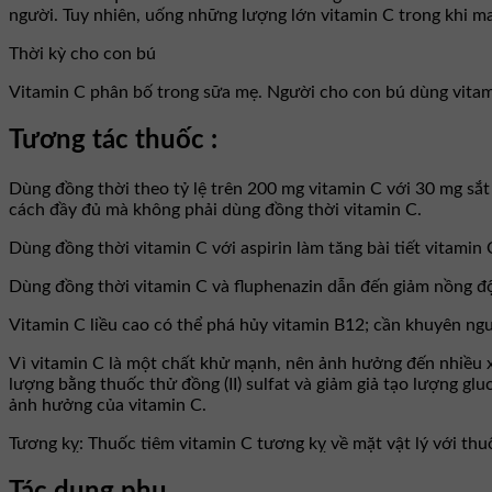
người. Tuy nhiên, uống những lượng lớn vitamin C trong khi ma
Thời kỳ cho con bú
Vitamin C phân bố trong sữa mẹ. Người cho con bú dùng vitamin
Tương tác thuốc :
Dùng đồng thời theo tỷ lệ trên 200 mg vitamin C với 30 mg sắt
cách đầy đủ mà không phải dùng đồng thời vitamin C.
Dùng đồng thời vitamin C với aspirin làm tăng bài tiết vitamin C
Dùng đồng thời vitamin C và fluphenazin dẫn đến giảm nồng độ 
Vitamin C liều cao có thể phá hủy vitamin B12; cần khuyên ngư
Vì vitamin C là một chất khử mạnh, nên ảnh hưởng đến nhiều x
lượng bằng thuốc thử đồng (II) sulfat và giảm giả tạo lượng g
ảnh hưởng của vitamin C.
Tương kỵ: Thuốc tiêm vitamin C tương kỵ về mặt vật lý với thuốc
Tác dụng phụ