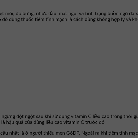
ệt mỏi, đỏ bừng, nhức đầu, mất ngủ, và tình trạng buồn ngủ đã x
 do đó dùng thuốc tiêm tĩnh mạch là cách dùng không hợp lý và kh
gừng đột ngột sau khi sử dụng vitamin C liều cao trong thời g
à là hậu quả của dùng liều cao vitamin C trước đó.
cầu nhất là ở người thiếu men G6DP. Ngoài ra khi tiêm tĩnh mạc