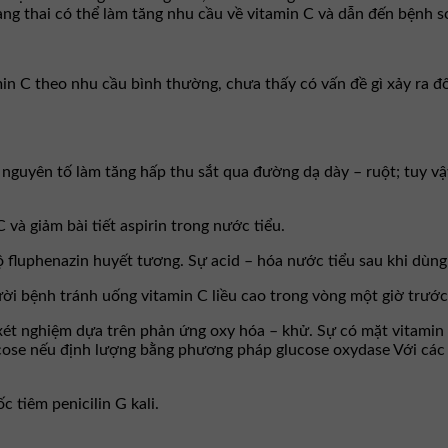
ng thai có thể làm tăng nhu cầu về vitamin C và dẫn đến bệnh sc
 C theo nhu cầu bình thường, chưa thấy có vấn đề gì xảy ra đối
 nguyên tố làm tăng hấp thu sắt qua đường dạ dày – ruột; tuy v
 và giảm bài tiết aspirin trong nước tiểu.
fluphenazin huyết tương. Sự acid – hóa nước tiểu sau khi dùng v
ời bệnh tránh uống vitamin C liều cao trong vòng một giờ trước
ét nghiệm dựa trên phản ứng oxy hóa – khử. Sự có mặt vitamin C
lucose nếu định lượng bằng phương pháp glucose oxydase Với các 
 tiêm penicilin G kali.