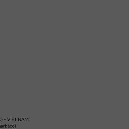
o) – VIỆT NAM
arbaco)