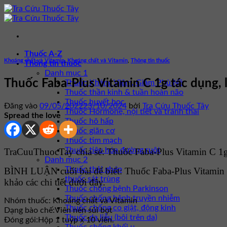
Bỏ
qua
nội
dung
Thuốc A-Z
Khoáng chất và Vitamin
,
Khoáng chất và Vitamin
,
Thông tin thuốc
Thông tin thuốc
Danh mục 1
Thuốc Faba-Plus Vitamin C 1g tác dụng, l
Thuốc Kháng Viêm, Giảm Phù Nề
Thuốc thần kinh & tuần hoàn não
Thuốc huyết học
Đăng vào
09/05/2022
23/10/2024
bởi
Tra Cứu Thuốc Tây
Thuốc Hormone, nội tiết và tránh thai
Spread the love
Thuốc hô hấp
Thuốc giãn cơ
Thuốc tim mạch
Thuốc tiêu hóa đường ruột
TraCuuThuocTay chia sẻ: Thuốc Faba-Plus Vitamin C 1g đ
Danh mục 2
Thuốc thải ghép
BÌNH LUẬN cuối bài để biết: Thuốc Faba-Plus Vitamin
thuốc sát trùng
khảo các chi tiết dưới đây.
Thuốc chống bệnh Parkinson
Thuốc chống bệnh truyền nhiễm
Nhóm thuốc:
Khoáng chất và Vitamin
Thuốc chống co giật, động kinh
Dạng bào chế:
Viên nén sủi bọt
Thuốc da liễu (bôi trên da)
Đóng gói:
Hộp 1 tuýp x 10 viên.