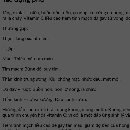
Tăng oxalat – niệu, buồn nôn, nôn, ợ nóng, co cứng cơ bụng, m
ra ỉa chảy. Vitamin C liều cao tiêm tĩnh mạch đã gây tử vong,
Thường gặp:
Thận: Tăng oxalat niệu.
Ít gặp:
Máu: Thiếu máu tan máu.
Tim mạch: Bừng đỏ, suy tim.
Thần kinh trung ương: Xỉu, chóng mặt, nhức đầu, mệt mỏi.
Dạ dày – ruột: Buồn nôn, nôn, ợ nóng, ỉa chảy.
Thần kinh – cơ và xương: Ðau cạnh sườn.
Hướng dẫn cách xử trí tác dụng không mong muốn: Không nên n
quá trình chuyển hóa vitamin C; vì đó là một đáp ứng sinh lý v
Tiêm tĩnh mạch liều cao dễ gây tan máu, giảm độ bền của hồng 