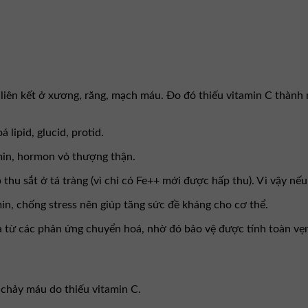
 liên kết ở xương, răng, mạch máu. Đo đó thiếu vitamin C thà
lipid, glucid, protid.
min, hormon vỏ thượng thận.
hu sắt ở tá tràng (vì chỉ có Fe++ mới được hấp thu). Vì vậy nếu 
in, chống stress nên giúp tăng sức đề kháng cho cơ thể.
 từ các phản ứng chuyển hoá, nhờ đó bảo vệ được tính toàn vẹn 
 chảy máu do thiếu vitamin C.