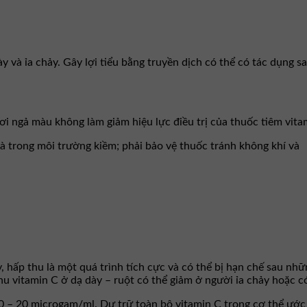
 và ỉa chảy. Gây lợi tiểu bằng truyền dịch có thể có tác dụng sa
ơi ngả màu không làm giảm hiệu lực điều trị của thuốc tiêm vita
à trong môi trường kiềm; phải bảo vệ thuốc tránh không khí và
 hấp thu là một quá trình tích cực và có thể bị hạn chế sau nhữn
u vitamin C ở dạ dày – ruột có thể giảm ở người ỉa chảy hoặc có
 – 20 microgam/ml. Dự trữ toàn bộ vitamin C trong cơ thể ước