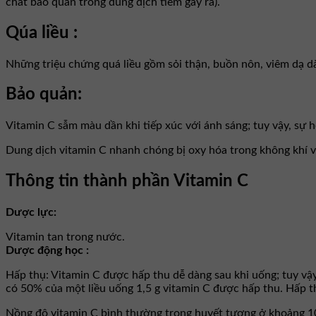
chất bảo quản trong dung dịch tiêm gây ra).
Qúa liều :
Những triệu chứng quá liều gồm sỏi thận, buồn nôn, viêm dạ dày
Bảo quản:
Vitamin C sẫm màu dần khi tiếp xúc với ánh sáng; tuy vậy, sự h
Dung dịch vitamin C nhanh chóng bị oxy hóa trong không khí v
Thông tin thành phần Vitamin C
Dược lực:
Vitamin tan trong nước.
Dược động học :
Hấp thụ: Vitamin C được hấp thu dễ dàng sau khi uống; tuy vậy,
có 50% của một liều uống 1,5 g vitamin C được hấp thu. Hấp th
Nồng độ vitamin C bình thường trong huyết tương ở khoảng 10