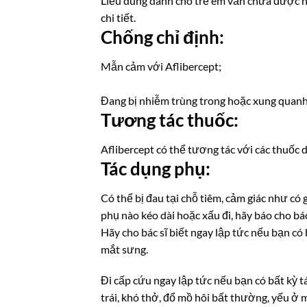
Liều dùng dành cho trẻ em vẫn chưa được ng
chi tiết.
Chống chỉ định:
Mẫn cảm với Aflibercept;
Đang bị nhiễm trùng trong hoặc xung quanh
Tương tác thuốc:
Aflibercept có thể tương tác với các thuốc
Tác dụng phụ:
Có thể bị đau tại chỗ tiêm, cảm giác như c
phụ nào kéo dài hoặc xấu đi, hãy báo cho bác
Hãy cho bác sĩ biết ngay lập tức nếu bạn có
mắt sưng.
Đi cấp cứu ngay lập tức nếu bạn có bất kỳ 
trái, khó thở, đổ mồ hôi bất thường, yếu ở 