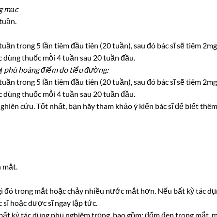
ng mạc
tuần.
uần trong 5 lần tiêm đầu tiên (20 tuần), sau đó bác sĩ sẽ tiêm 2mg
c dùng thuốc mỗi 4 tuần sau 20 tuần đầu.
ị phù hoàng điểm do tiểu đường:
uần trong 5 lần tiêm đầu tiên (20 tuần), sau đó bác sĩ sẽ tiêm 2mg
c dùng thuốc mỗi 4 tuần sau 20 tuần đầu.
hiên cứu. Tốt nhất, bạn hãy tham khảo ý kiến bác sĩ để biết thê
 mắt.
ó gì đó trong mắt hoặc chảy nhiều nước mắt hơn. Nếu bất kỳ tác d
 sĩ hoặc dược sĩ ngay lập tức.
 bất kỳ tác dụng phụ nghiêm trọng, bao gồm: đốm đen trong mắt, m