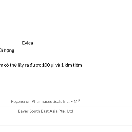
ũi họng
m có thể lấy ra được 100 μl và 1 kim tiêm
Regeneron Pharmaceuticals Inc. – MỸ
Bayer South East Asia Pte., Ltd