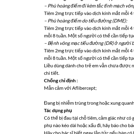
– Phù hoàng điểm đi kèm tắc tĩnh mạch võ
Tiêm 2mg trực tiếp vào dịch kính mắt mỗi 4 
– Phù hoàng điểm do tiểu đường (DME):
Tiêm 2mg trực tiếp vào dịch kính mắt mỗi 4 t
mỗi 8 tuần. Một số người có thể cần tiếp tụ
– Bệnh võng mạc tiểu đường (DR) ở người b
Tiêm 2mg trực tiếp vào dịch kính mắt mỗi 4 t
mỗi 8 tuần. Một số người có thể cần tiếp tụ
Liều dùng dành cho trẻ em vẫn chưa được ng
chi tiết.
Chống chỉ định :
Mẫn cảm với Aflibercept;
Đang bị nhiễm trùng trong hoặc xung quanh
Tác dụng phụ
Có thể bị đau tại chỗ tiêm, cảm giác như c
phụ nào kéo dài hoặc xấu đi, hãy báo cho bác
Hãy cho bác sĩ biết ngay lập tức nếu bạn có