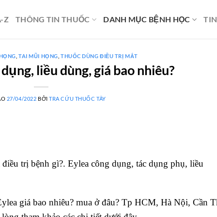
-Z
THÔNG TIN THUỐC
DANH MỤC BỆNH HỌC
TI
 HỌNG
,
TAI MŨI HỌNG
,
THUỐC DÙNG ĐIỀU TRỊ MẮT
dụng, liều dùng, giá bao nhiêu?
ÀO
27/04/2022
BỞI
TRA CỨU THUỐC TÂY
iều trị bệnh gì?. Eylea công dụng, tác dụng phụ, liều
ylea giá bao nhiêu? mua ở đâu? Tp HCM, Hà Nội, Cần T
òng tham khảo các chi tiết dưới đây.