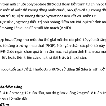
ịnh trên mỗi chuỗi polypeptide được dự đoán bởi trình tự chính có 
ện một số mức độ không đồng nhất chuỗi, bao gồm cả sự không đ
oại trừ tại vị trí không được hydrat hóa liên kết với miền Fc.
ợc sử dụng trong điều trị phù hoàng điểm sau khi loại trừ tĩnh m
ểm vàng liên quan đến tuổi tân mạch (AMD).
hợp hoạt động như một thụ thể giải mã cho các phối tử, yếu tố tăn
tố tăng trưởng nhau thai (PIGF). Nó ngăn chặn các phối tử này 
GFR-2, để ngăn chặn quá trình tân mạch và giảm tính thấm của m
lực hoặc tiến triển của ung thư đại trực tràng di căn.
ng do tuổi tác (ướt). Thuốc cũng được sử dụng để điều trị sưng ở
hóa điểm vàng
ỗi 4 tuần trong 12 tuần đầu, sau đó giảm xuống 2mg mỗi 8 tuần. 
n sau 12 tuần đầu.
 điểm