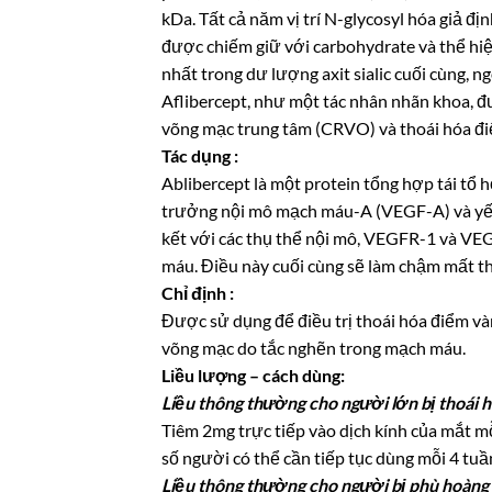
kDa. Tất cả năm vị trí N-glycosyl hóa giả đ
được chiếm giữ với carbohydrate và thể hi
nhất trong dư lượng axit sialic cuối cùng, ng
Aflibercept, như một tác nhân nhãn khoa, đư
võng mạc trung tâm (CRVO) và thoái hóa đi
Tác dụng :
Ablibercept là một protein tổng hợp tái tổ 
trưởng nội mô mạch máu-A (VEGF-A) và yếu 
kết với các thụ thể nội mô, VEGFR-1 và VE
máu. Điều này cuối cùng sẽ làm chậm mất thị 
Chỉ định :
Được sử dụng để điều trị thoái hóa điểm và
võng mạc do tắc nghẽn trong mạch máu.
Liều lượng – cách dùng:
Liều thông thường cho người lớn bị thoái 
Tiêm 2mg trực tiếp vào dịch kính của mắt m
số người có thể cần tiếp tục dùng mỗi 4 tuầ
Liều thông thường cho người bị phù hoàng