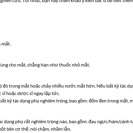
hiên cứu. Tốt nhất, bạn hãy tham khảo ý kiến bác sĩ để biết thê
 mắt.
 dùng cho mắt, chẳng hạn như thuốc nhỏ mắt.
ó gì đó trong mắt hoặc chảy nhiều nước mắt hơn. Nếu bất kỳ tác d
 sĩ hoặc dược sĩ ngay lập tức.
 bất kỳ tác dụng phụ nghiêm trọng, bao gồm: đốm đen trong mắt, m
tác dụng phụ rất nghiêm trọng nào, bao gồm: đau ngực/hàm/cánh t
một bên cơ thể, nói chậm, nhầm lẫn.