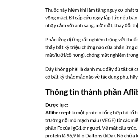
Thuốc này hiếm khi làm tăng nguy cơ phát 
võng mạc). Đi cấp cứu ngay lập tức nếu bạn
nhạy cảm với ánh sáng, mờ mắt, thay đổi thị 
Phản ứng dị ứng rất nghiêm trọng với thuốc 
thấy bất kỳ triệu chứng nào của phản ứng d
mặt/lưỡi/cổ họng), chóng mặt nghiêm trọng
Đây không phải là danh mục đầy đủ tất cả c
có bất kỳ thắc mắc nào về tác dụng phụ, hãy
Thông tin thành phần Afli
Dược lực:
Aflibercept
là một protein tổng hợp tái tổ 
trưởng nội mô mạch máu (VEGF) từ các miền
phần Fc của IgG1 ở người. Về mặt cấu trúc, 
protein là 96,9 kilo Daltons (kDa). Nó chứa