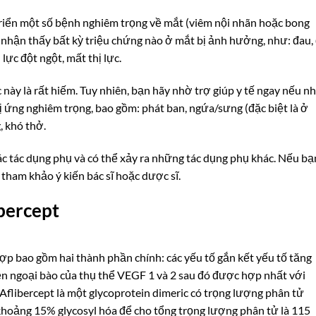
triển một số bệnh nghiêm trọng về mắt (viêm nội nhãn hoặc bong
 nhận thấy bất kỳ triệu chứng nào ở mắt bị ảnh hưởng, như: đau, 
lực đột ngột, mất thị lực.
này là rất hiếm. Tuy nhiên, bạn hãy nhờ trợ giúp y tế ngay nếu n
ị ứng nghiêm trọng, bao gồm: phát ban, ngứa/sưng (đặc biệt là ở
, khó thở.
ác tác dụng phụ và có thể xảy ra những tác dụng phụ khác. Nếu bạ
 tham khảo ý kiến bác sĩ hoặc dược sĩ.
bercept
hợp bao gồm hai thành phần chính: các yếu tố gắn kết yếu tố tăng
 ngoại bào của thụ thể VEGF 1 và 2 sau đó được hợp nhất với
Aflibercept là một glycoprotein dimeric có trọng lượng phân tử
 khoảng 15% glycosyl hóa để cho tổng trọng lượng phân tử là 115