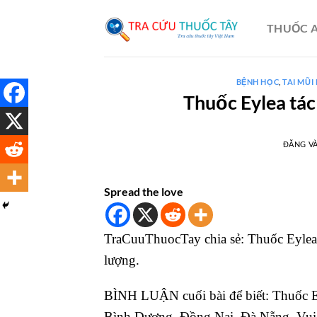
Bỏ
qua
THUỐC A
nội
dung
BỆNH HỌC
,
TAI MŨI
Thuốc Eylea tác 
ĐĂNG V
Spread the love
TraCuuThuocTay chia sẻ: Thuốc Eylea đ
lượng.
BÌNH LUẬN cuối bài để biết: Thuốc E
Bình Dương, Đồng Nai, Đà Nẵng. Vui l