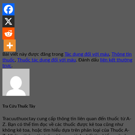
Bài viết này được đăng trong
Tác dụng đối với máu
,
Thông tin
thuốc
,
Thuốc tác dụng đối với máu
. Đánh dấu
liên kết thường
trực
.
Tra Cứu Thuốc Tây
Tracuuthuoctay cung cấp thông tin liên quan đến thuốc từ A-
Z. Bạn có thể tìm đọc về các thuốc được kê toa cũng như
không kê toa, hoặc tìm hiểu dựa trên phân loại của Thuốc A-