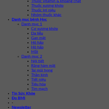
Thuốc vitamin & khoáng chất
Thuốc xương khớp
Thuốc lợi niệu
Nhóm thuốc khác
Danh mục bệnh Học
Danh mục 1
Cơ xương khớp
Da liễu
Gan mật
Hô hấp
Hô hấp
Mắt
Danh mục 2
Nội tiết
Răng hàm mặt
Tai mũi họng
Thần kinh
Tiết niệu
Tiêu hóa
Tim mạch
Tin Sức Khỏe
Đo BMI
-
Newsletter