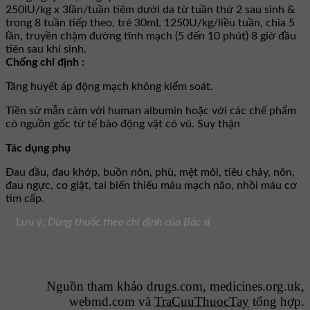
250IU/kg x 3lần/tuần tiêm dưới da từ tuần thứ 2 sau sinh &
trong 8 tuần tiếp theo, trẻ 30mL 1250U/kg/liều tuần, chia 5
lần, truyền chậm đường tĩnh mạch (5 đến 10 phút) 8 giờ đầu
tiên sau khi sinh.
Chống chỉ định :
Tăng huyết áp động mạch không kiểm soát.
Tiền sử mẫn cảm với human albumin hoặc với các chế phẩm
có nguồn gốc từ tế bào động vật có vú. Suy thận
Tác dụng phụ
Ðau đầu, đau khớp, buồn nôn, phù, mệt mỏi, tiêu chảy, nôn,
đau ngực, co giật, tai biến thiếu máu mạch não, nhồi máu cơ
tim cấp.
Lưu ý: Dùng thuốc theo chỉ định của Bác sĩ
Nguồn tham khảo drugs.com, medicines.org.uk,
webmd.com và
TraCuuThuocTay
tổng hợp.