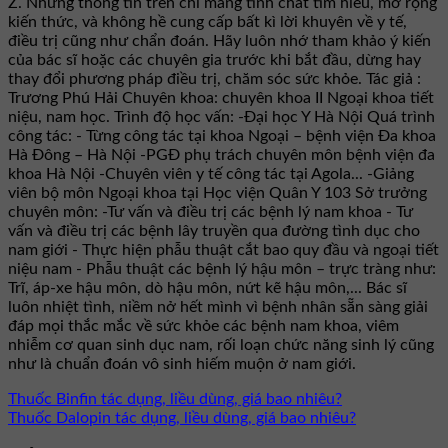
Z. Những thông tin trên chỉ mang tính chất tìm hiểu, mở rộng
kiến thức, và không hề cung cấp bất kì lời khuyên về y tế,
điều trị cũng như chẩn đoán. Hãy luôn nhớ tham khảo ý kiến
của bác sĩ hoặc các chuyên gia trước khi bắt đầu, dừng hay
thay đổi phương pháp điều trị, chăm sóc sức khỏe. Tác giả :
Trương Phú Hải Chuyên khoa: chuyên khoa II Ngoại khoa tiết
niệu, nam học. Trình độ học vấn: -Đại học Y Hà Nội Quá trình
công tác: - Từng công tác tại khoa Ngoại – bệnh viện Đa khoa
Hà Đông – Hà Nội -PGĐ phụ trách chuyên môn bệnh viện đa
khoa Hà Nội -Chuyên viên y tế công tác tại Agola... -Giảng
viên bộ môn Ngoại khoa tại Học viện Quân Y 103 Sở trưởng
chuyên môn: -Tư vấn và điều trị các bệnh lý nam khoa - Tư
vấn và điều trị các bệnh lây truyền qua đường tình dục cho
nam giới - Thực hiện phẫu thuật cắt bao quy đầu và ngoại tiết
niệu nam - Phẫu thuật các bệnh lý hậu môn – trực tràng như:
Trĩ, áp-xe hậu môn, dò hậu môn, nứt kẽ hậu môn,... Bác sĩ
luôn nhiệt tình, niềm nở hết mình vì bệnh nhân sẵn sàng giải
đáp mọi thắc mắc về sức khỏe các bệnh nam khoa, viêm
nhiễm cơ quan sinh dục nam, rối loạn chức năng sinh lý cũng
như là chuẩn đoán vô sinh hiếm muộn ở nam giới.
Thuốc Binfin tác dụng, liều dùng, giá bao nhiêu?
Thuốc Dalopin tác dụng, liều dùng, giá bao nhiêu?