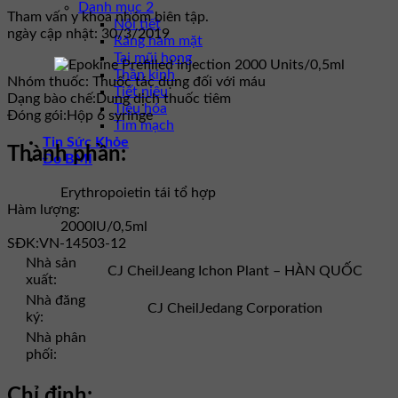
Danh mục 2
Tham vấn y khoa nhóm biên tập.
Nội tiết
ngày cập nhật: 30/3/2019
Răng hàm mặt
Tai mũi họng
Thần kinh
Nhóm thuốc:
Thuốc tác dụng đối với máu
Tiết niệu
Dạng bào chế:
Dung dịch thuốc tiêm
Tiêu hóa
Đóng gói:
Hộp 6 syringe
Tim mạch
Tin Sức Khỏe
Thành phần:
Đo BMI
Erythropoietin tái tổ hợp
Hàm lượng:
2000IU/0,5ml
SĐK:
VN-14503-12
Nhà sản
CJ CheilJeang Ichon Plant – HÀN QUỐC
xuất:
Nhà đăng
CJ CheilJedang Corporation
ký:
Nhà phân
phối:
Chỉ định: