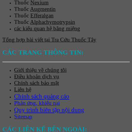
Thuốc
Nexium
Thuốc
Augmentin
Thuốc
Efferalgan
Thuốc
Alphachymotrypsin
các kiểu quan hệ bằng miệng
Tổng hợp bài viết tại Tra Cứu Thuốc Tây
CÁC TRANG THÔNG TIN:
Giới thiệu về chúng tôi
Điều khoản dịch vụ
Chính sách bảo mật
Liên hệ
Chính sách quảng cáo
Phản ứng, khiếu nại
Quy trình biên tập nội dung
Sitemap
CÁC LIÊN KẾ BÊN NGOÀI: