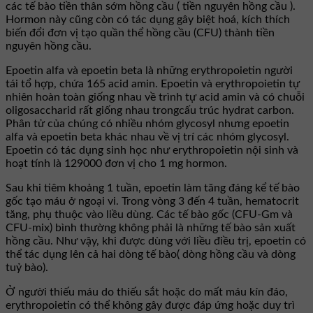
các tế bào tiền thân sớm hồng cầu ( tiền nguyên hồng cầu ).
Hormon này cũng còn có tác dụng gây biệt hoá, kích thích
biến đổi đơn vị tạo quần thể hồng cầu (CFU) thành tiền
nguyên hồng cầu.
Epoetin alfa và epoetin beta là những erythropoietin người
tái tổ hợp, chứa 165 acid amin. Epoetin và erythropoietin tự
nhiên hoàn toàn giống nhau về trình tự acid amin và có chuỗi
oligosaccharid rất giống nhau trongcấu trúc hydrat carbon.
Phân tử của chúng có nhiều nhóm glycosyl nhưng epoetin
alfa và epoetin beta khác nhau về vị trí các nhóm glycosyl.
Epoetin có tác dụng sinh học như erythropoietin nội sinh và
hoạt tính là 129000 đơn vị cho 1 mg hormon.
Sau khi tiêm khoảng 1 tuần, epoetin làm tăng đáng kể tế bào
gốc tạo máu ở ngoại vi. Trong vòng 3 đến 4 tuần, hematocrit
tăng, phụ thuộc vào liều dùng. Các tế bào gốc (CFU-Gm và
CFU-mix) bình thường không phải là những tế bào sản xuất
hồng cầu. Như vậy, khi được dùng với liều điều trị, epoetin có
thể tác dụng lên cả hai dòng tế bào( dòng hồng cầu và dòng
tuỷ bào).
Ở người thiếu máu do thiếu sắt hoặc do mất máu kín đáo,
erythropoietin có thể không gây được đáp ứng hoặc duy trì