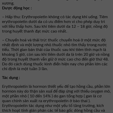
xương.
Dược động học :
– Hấp thu: Erythropoietin không có tác dụng khi uống. Tiêm
erythropoietin dưới da có ưu điểm hơn vì cho phép duy trì
với liều thấp hơn. Sau khi tiêm dưới da 12 – 18 giờ, nồng độ
trong huyết thanh đạt mức cao nhất.
– Chuyển hoá và thải trừ: thuốc chuyển hoá ở một mức độ
nhất định và một lượng nhỏ thuốc nhỏ tìm thấy trong nước
tiểu. Thời gian bán thải của thuốc sau khi tiêm tĩnh mạch là
khoảng 5 giờ, còn sau khi tiêm dưới da là trên 20 giờ và nồng
độ trong huyết thanh vẫn giữ ở mức cao cho đến giờ thứ 48.
Do đó cách dùng thuốc kinh điển hiện nay cho phần lớn các
chỉ định là một tuần 3 lần.
Tác dụng :
Erythropoietin là hormon thiết yếu để tạo hồng cầu, phần lớn
hormon này do thận sản xuấ để đáp ứng với thiếu oxygen mô,
một phần nhỏ ( 10 đến 14% ) do gan tổng hợp ( gan là cơ
quan chính sản xuất ra erythropoietin ở bào thai ).
Erythropoietin tác dụng như một yếu tố tăng trưởng, kích
thích hoạt tính gián phân các tế bào gốc dòng hồng cầu và