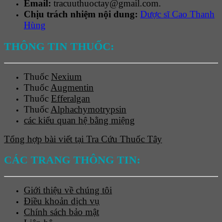
Email:
tracuuthuoctay@gmail.com.
Chịu trách nhiệm nội dung:
Dược sĩ Cao Thanh
Hùng
THÔNG TIN THUỐC:
Thuốc
Nexium
Thuốc
Augmentin
Thuốc
Efferalgan
Thuốc
Alphachymotrypsin
các kiểu quan hệ bằng miệng
Tổng hợp bài viết tại Tra Cứu Thuốc Tây
CÁC TRANG THÔNG TIN:
Giới thiệu về chúng tôi
Điều khoản dịch vụ
Chính sách bảo mật