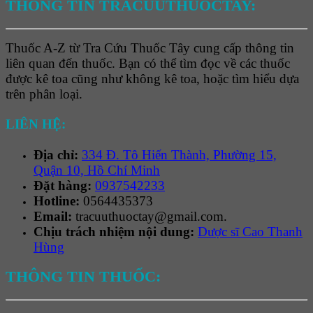
THÔNG TIN TRACUUTHUOCTAY:
Thuốc A-Z từ Tra Cứu Thuốc Tây cung cấp thông tin
liên quan đến thuốc. Bạn có thể tìm đọc về các thuốc
được kê toa cũng như không kê toa, hoặc tìm hiểu dựa
trên phân loại.
LIÊN HỆ:
Địa chỉ:
334 Đ. Tô Hiến Thành, Phường 15,
Quận 10, Hồ Chí Minh
Đặt hàng:
0937542233
Hotline:
0564435373
Email:
tracuuthuoctay@gmail.com.
Chịu trách nhiệm nội dung:
Dược sĩ Cao Thanh
Hùng
THÔNG TIN THUỐC: