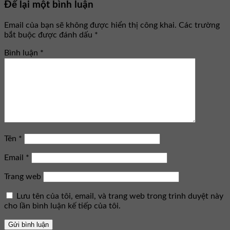
Để lại một bình luận
Email của bạn sẽ không được hiển thị công khai.
Các trường
bắt buộc được đánh dấu
*
Bình luận
*
Tên
*
Email
*
Trang web
Lưu tên của tôi, email, và trang web trong trình duyệt này
cho lần bình luận kế tiếp của tôi.