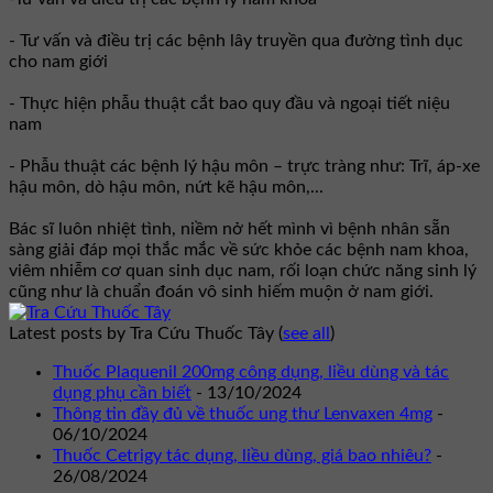
- Tư vấn và điều trị các bệnh lây truyền qua đường tình dục
cho nam giới
- Thực hiện phẫu thuật cắt bao quy đầu và ngoại tiết niệu
nam
- Phẫu thuật các bệnh lý hậu môn – trực tràng như: Trĩ, áp-xe
hậu môn, dò hậu môn, nứt kẽ hậu môn,...
Bác sĩ luôn nhiệt tình, niềm nở hết mình vì bệnh nhân sẵn
sàng giải đáp mọi thắc mắc về sức khỏe các bệnh nam khoa,
viêm nhiễm cơ quan sinh dục nam, rối loạn chức năng sinh lý
cũng như là chuẩn đoán vô sinh hiếm muộn ở nam giới.
Latest posts by Tra Cứu Thuốc Tây
(
see all
)
Thuốc Plaquenil 200mg công dụng, liều dùng và tác
dụng phụ cần biết
- 13/10/2024
Thông tin đầy đủ về thuốc ung thư Lenvaxen 4mg
-
06/10/2024
Thuốc Cetrigy tác dụng, liều dùng, giá bao nhiêu?
-
26/08/2024