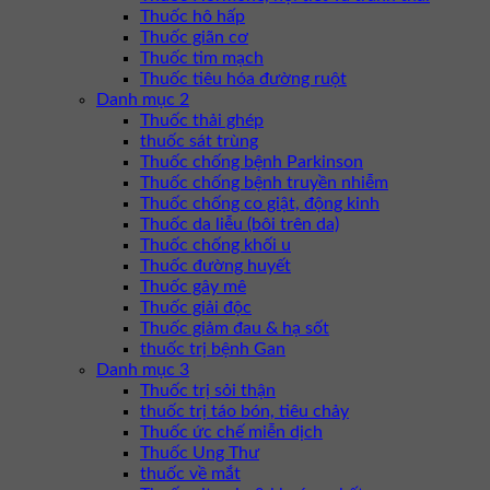
Thuốc hô hấp
Thuốc giãn cơ
Thuốc tim mạch
Thuốc tiêu hóa đường ruột
Danh mục 2
Thuốc thải ghép
thuốc sát trùng
Thuốc chống bệnh Parkinson
Thuốc chống bệnh truyền nhiễm
Thuốc chống co giật, động kinh
Thuốc da liễu (bôi trên da)
Thuốc chống khối u
Thuốc đường huyết
Thuốc gây mê
Thuốc giải độc
Thuốc giảm đau & hạ sốt
thuốc trị bệnh Gan
Danh mục 3
Thuốc trị sỏi thận
thuốc trị táo bón, tiêu chảy
Thuốc ức chế miễn dịch
Thuốc Ung Thư
thuốc về mắt