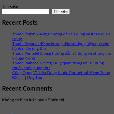
Tìm kiếm
Tìm kiếm
Recent Posts
Thuốc Regonix 40mg hướng dẫn sử dụng và lưu ý quan
trọng
Thuốc Regonat 40mg hướng dẫn sử dụng hiệu quả cho
bệnh nhân ung thư
Thuốc Parlodel 2.5mg hướng dẫn sử dụng và những lưu
ý quan trọng
Thuốc Palbace 125mg lưu ý quan trọng khi sử dụng
thuốc chống ung thư
Công Dụng Và Liều Dùng thuốc Purinethol 50mg Trong
Điều Trị Ung Thư
Recent Comments
Không có bình luận nào để hiển thị.