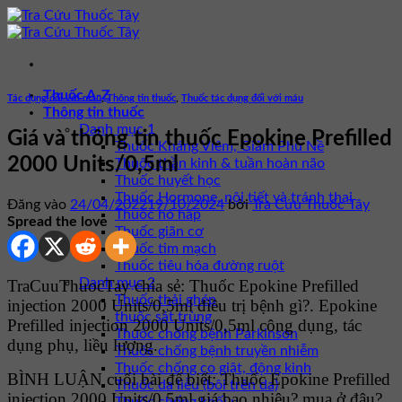
Bỏ
qua
nội
dung
Thuốc A-Z
Tác dụng đối với máu
,
Thông tin thuốc
,
Thuốc tác dụng đối với máu
Thông tin thuốc
Danh mục 1
Giá và thông tin thuốc Epokine Prefilled
Thuốc Kháng Viêm, Giảm Phù Nề
2000 Units/0,5ml
Thuốc thần kinh & tuần hoàn não
Thuốc huyết học
Thuốc Hormone, nội tiết và tránh thai
Đăng vào
24/04/2022
19/10/2024
bởi
Tra Cứu Thuốc Tây
Thuốc hô hấp
Spread the love
Thuốc giãn cơ
Thuốc tim mạch
Thuốc tiêu hóa đường ruột
Danh mục 2
TraCuuThuocTay chia sẻ: Thuốc Epokine Prefilled
Thuốc thải ghép
injection 2000 Units/0,5ml điều trị bệnh gì?. Epokine
thuốc sát trùng
Prefilled injection 2000 Units/0,5ml công dụng, tác
Thuốc chống bệnh Parkinson
dụng phụ, liều lượng.
Thuốc chống bệnh truyền nhiễm
Thuốc chống co giật, động kinh
BÌNH LUẬN cuối bài để biết: Thuốc Epokine Prefilled
Thuốc da liễu (bôi trên da)
injection 2000 Units/0,5ml giá bao nhiêu? mua ở đâu?