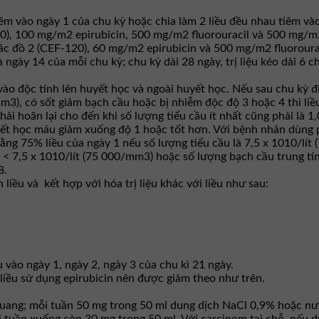
 vào ngày 1 của chu kỳ hoặc chia làm 2 liều đều nhau tiêm vào 
00), 100 mg/m2 epirubicin, 500 mg/m2 fluorouracil và 500 mg/m
hác đồ 2 (CEF-120), 60 mg/m2 epirubicin và 500 mg/m2 fluoroura
ày 14 của mỗi chu kỳ; chu kỳ dài 28 ngày, trị liệu kéo dài 6 chu
 vào độc tính lên huyết học và ngoài huyết học. Nếu sau chu kỳ đ
m3), có sốt giảm bạch cầu hoặc bị nhiễm độc độ 3 hoặc 4 thì li
hải hoãn lại cho đến khi số lượng tiểu cầu ít nhất cũng phải là 1
ết học máu giảm xuống độ 1 hoặc tốt hơn. Với bệnh nhân dùng ph
ằng 75% liều của ngày 1 nếu số lượng tiểu cầu là 7,5 x 1010/lít
 < 7,5 x 1010/lít (75 000/mm3) hoặc số lượng bạch cầu trung tí
8.
liều và kết hợp với hóa trị liệu khác với liều như sau:
u vào ngày 1, ngày 2, ngày 3 của chu kì 21 ngày.
, liều sử dụng epirubicin nên được giảm theo như trên.
quang; mỗi tuần 50 mg trong 50 ml dung dịch NaCl 0,9% hoặc nư