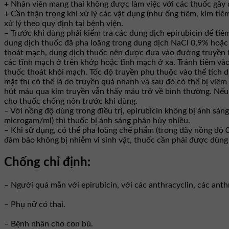
+ Nhân viên mang thai không được làm việc với các thuốc gây 
+ Cần thận trọng khi xử lý các vật dụng (như ống tiêm, kim t
xử lý theo quy định tại bệnh viện.
– Trước khi dùng phải kiểm tra các dung dịch epirubicin để ti
dung dịch thuốc đã pha loãng trong dung dịch NaCl 0,9% hoặc d
thoát mạch, dung dịch thuốc nên được đưa vào đường truyền t
các tĩnh mạch ở trên khớp hoặc tĩnh mạch ở xa. Tránh tiêm và
thuốc thoát khỏi mạch. Tốc độ truyền phụ thuộc vào thể tích 
mặt thì có thể là do truyền quá nhanh và sau đó có thể bị viê
hút máu qua kim truyền vẫn thấy máu trở về bình thường. Nếu t
cho thuốc chống nôn trước khi dùng.
– Với nồng độ dùng trong điều trị, epirubicin không bị ánh sán
microgam/ml) thì thuốc bị ánh sáng phân hủy nhiều.
– Khi sử dụng, có thể pha loãng chế phẩm (trong dãy nồng độ
đảm bảo không bị nhiễm vi sinh vật, thuốc cần phải được dùng 
Chống chỉ định:
– Người quá mẫn với epirubicin, với các anthracyclin, các an
– Phụ nữ có thai.
– Bệnh nhân cho con bú.