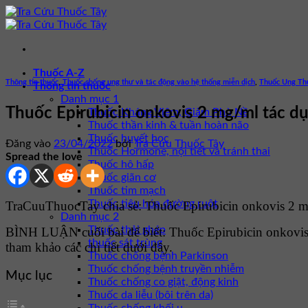
Bỏ
qua
nội
dung
Thuốc A-Z
Thông tin thuốc
,
Thuốc chống ung thư và tác động vào hệ thống miễn dịch
,
Thuốc Ung Th
Thông tin thuốc
Danh mục 1
Thuốc Epirubicin onkovis 2 mg/ml tác dụn
Thuốc Kháng Viêm, Giảm Phù Nề
Thuốc thần kinh & tuần hoàn não
Thuốc huyết học
Đăng vào
23/04/2022
bởi
Tra Cứu Thuốc Tây
Thuốc Hormone, nội tiết và tránh thai
Spread the love
Thuốc hô hấp
Thuốc giãn cơ
Thuốc tim mạch
Thuốc tiêu hóa đường ruột
TraCuuThuocTay chia sẻ: Thuốc Epirubicin onkovis 2 mg/
Danh mục 2
Thuốc thải ghép
BÌNH LUẬN cuối bài để biết: Thuốc Epirubicin onkovi
thuốc sát trùng
tham khảo các chi tiết dưới đây.
Thuốc chống bệnh Parkinson
Thuốc chống bệnh truyền nhiễm
Mục lục
Thuốc chống co giật, động kinh
Thuốc da liễu (bôi trên da)