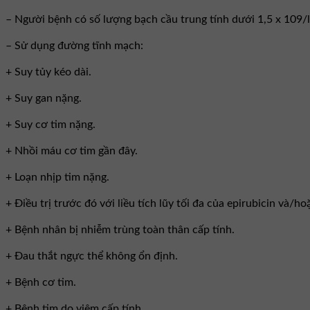
– Người bệnh có số lượng bạch cầu trung tính dưới 1,5 x 109/
– Sử dụng đường tĩnh mạch:
+ Suy tủy kéo dài.
+ Suy gan nặng.
+ Suy cơ tim nặng.
+ Nhồi máu cơ tim gần đây.
+ Loạn nhịp tim nặng.
+ Điều trị trước đó với liều tích lũy tối đa của epirubicin và/
+ Bệnh nhân bị nhiễm trùng toàn thân cấp tính.
+ Đau thắt ngực thể không ổn định.
+ Bệnh cơ tim.
+ Bệnh tim do viêm cấp tính.