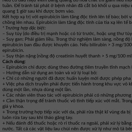
Nếu có dấu hiệu viêm bàng quang do hóa chất thì giảm liều mỗi
tuần. Để tránh tái phát ở bệnh nhân đã cắt bỏ khối u qua niệu
quang 1 giờ sau khi được bơm vào.
Kết hợp xạ trị với epirubicin làm tăng độc tính lên tế bào; bởi
chồng lên nhau. Epirubicin làm tăng độc tính của tia xạ lên tế b
* Trường hợp đặc biệt:
– Suy tủy (do điều trị mạnh hoặc có từ trước, hoặc ung thư tủ
– Suy gan: Phải giảm liều. Trong thử nghiệm lâm sàng, nồng độ 
epirubicin ban đầu được khuyến cáo. Nếu bilirubin > 3 mg/100
epirubicin.
– Suy thận nặng (nồng độ creatinin huyết thanh > 5 mg/100 ml)
Cách dùng:
– Epirubicin chỉ được dùng theo đường tiêm truyền tĩnh mạch
– Hướng dẫn sử dụng an toàn và xử lý loại bỏ:
+ Chỉ có những người đã được huấn luyện mới được phép pha dị
+ Việc pha dịch truyền phải được tiến hành trong khu vực vô kh
dùng một lần, nhựa dùng một lần.
+ Các nhân viên thao tác với epirubicin phải có những phương t
+ Cần thận trọng để tránh thuốc vô tình tiếp xúc với mắt. Tro
giá y khoa.
+ Trong trường hợp tiếp xúc với da, phải rửa thật kĩ vùng da b
luôn rửa tay sau khi tháo găng tay.
+ Nếu đánh đổ thuốc hoặc rò rỉ thuốc ra ngoài, phải xử lý bằng
nước. Tất cả các vật liệu lau chùi nên được xử lý như mô tả bê