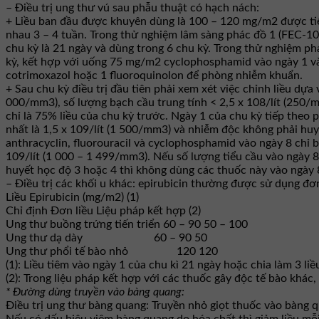
– Điều trị ung thư vú sau phẫu thuật có hạch nách:
+ Liều ban đầu được khuyên dùng là 100 – 120 mg/m2 được tiêm
nhau 3 – 4 tuần. Trong thử nghiệm lâm sàng phác đồ 1 (FEC-1
chu kỳ là 21 ngày và dùng trong 6 chu kỳ. Trong thử nghiệm p
kỳ, kết hợp với uống 75 mg/m2 cyclophosphamid vào ngày 1 và ng
cotrimoxazol hoặc 1 fluoroquinolon để phòng nhiễm khuẩn.
+ Sau chu kỳ điều trị đầu tiên phải xem xét việc chỉnh liều dựa
000/mm3), số lượng bạch cầu trung tính < 2,5 x 108/lít (250/m
chỉ là 75% liều của chu kỳ trước. Ngày 1 của chu kỳ tiếp theo p
nhất là 1,5 x 109/lít (1 500/mm3) và nhiễm độc không phải huy
anthracyclin, fluorouracil và cyclophosphamid vào ngày 8 chỉ b
109/lít (1 000 – 1 499/mm3). Nếu số lượng tiểu cầu vào ngày 8
huyết học độ 3 hoặc 4 thì không dùng các thuốc này vào ngày 
– Điều trị các khối u khác: epirubicin thường được sử dụng đơn 
Liều Epirubicin (mg/m2) (1)
Chỉ định
Đơn liều
Liệu pháp kết hợp (2)
Ung thư buồng trứng tiến triển
60 – 90
50 – 100
Ung thư dạ dày
60 – 90
50
Ung thư phổi tế bào nhỏ
120
120
(1): Liều tiêm vào ngày 1 của chu kì 21 ngày hoặc chia làm 3 liề
(2): Trong liệu pháp kết hợp với các thuốc gây độc tế bào khác
* Đường dùng truyền vào bàng quang:
Điều trị ung thư bàng quang: Truyền nhỏ giọt thuốc vào bàng 