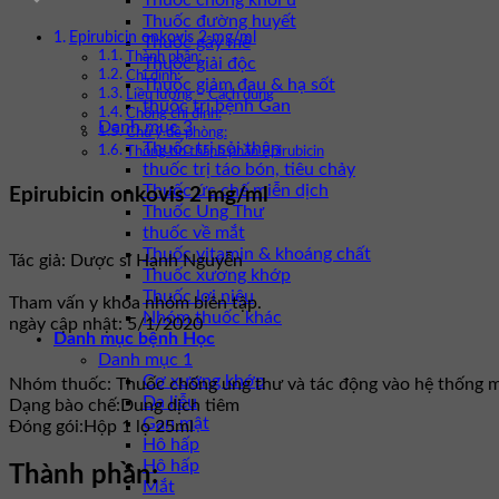
Thuốc chống khối u
Thuốc đường huyết
Epirubicin onkovis 2 mg/ml
Thuốc gây mê
Thành phần:
Thuốc giải độc
Chỉ định:
Thuốc giảm đau & hạ sốt
Liều lượng – Cách dùng
thuốc trị bệnh Gan
Chống chỉ định:
Danh mục 3
Chú ý đề phòng:
Thuốc trị sỏi thận
Thông tin thành phần Epirubicin
thuốc trị táo bón, tiêu chảy
Thuốc ức chế miễn dịch
Epirubicin onkovis 2 mg/ml
Thuốc Ung Thư
thuốc về mắt
Thuốc vitamin & khoáng chất
Tác giả: Dược sĩ Hạnh Nguyễn
Thuốc xương khớp
Thuốc lợi niệu
Tham vấn y khoa nhóm biên tập.
Nhóm thuốc khác
ngày cập nhật: 5/1/2020
Danh mục bệnh Học
Danh mục 1
Cơ xương khớp
Nhóm thuốc:
Thuốc chống ung thư và tác động vào hệ thống m
Da liễu
Dạng bào chế:
Dung dịch tiêm
Gan mật
Đóng gói:
Hộp 1 lọ 25ml
Hô hấp
Hô hấp
Thành phần:
Mắt