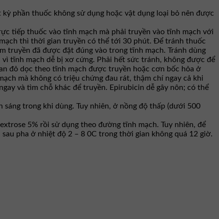
ất kỳ phần thuốc không sử dụng hoặc vật dụng loại bỏ nên được
rực tiếp thuốc vào tĩnh mạch mà phải truyền vào tĩnh mạch với
mạch thì thời gian truyền có thể tới 30 phút. Để tránh thuốc
m truyền đã được đặt đúng vào trong tĩnh mạch. Tránh dùng
vì tĩnh mạch dễ bị xơ cứng. Phải hết sức tránh, không được để
 ban đỏ dọc theo tĩnh mạch được truyền hoặc cơn bốc hỏa ở
 mạch mà không có triệu chứng đau rát, thậm chí ngay cả khi
gay và tìm chỗ khác để truyền. Epirubicin dễ gây nôn; có thể
nh sáng trong khi dùng. Tuy nhiên, ở nồng độ thấp (dưới 500
extrose 5% rồi sử dụng theo đường tĩnh mạch. Tuy nhiên, để
sau pha ở nhiệt độ 2 – 8 0C trong thời gian không quá 12 giờ.