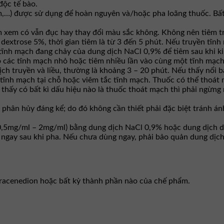
độc tế bào.
iêm,…) được sử dụng để hoàn nguyên và/hoặc pha loãng thuốc. B
êm xem có vẫn đục hay thay đổi màu sắc không. Không nên tiêm t
extrose 5%, thời gian tiêm là từ 3 đến 5 phút. Nếu truyền tĩnh 
ĩnh mạch đang chảy của dung dịch NaCl 0,9% để tiêm sau khi ki
o các tĩnh mạch nhỏ hoặc tiêm nhiều lần vào cùng một tĩnh mạch 
dịch truyền và liều, thường là khoảng 3 – 20 phút. Nếu thấy nổi
m tĩnh mạch tại chỗ hoặc viêm tắc tĩnh mạch. Thuốc có thể thoát
hấy có bất kì dấu hiệu nào là thuốc thoát mạch thì phải ngừng n
g phân hủy đáng kể; do đó không cần thiết phải đặc biệt tránh á
 0,5mg/ml – 2mg/ml) bằng dung dịch NaCl 0,9% hoặc dung dịch d
ngay sau khi pha. Nếu chưa dùng ngay, phải bảo quản dung dịch 
thracenedion hoặc bất kỳ thành phần nào của chế phẩm.