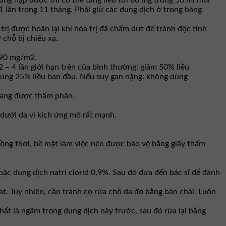
ung nạp được thì có thể tăng liều tới 80 mg trong 50 ml mỗi
1 lần trong 11 tháng. Phải giữ các dung dịch ở trong bàng
 trị được hoãn lại khi hóa trị đã chấm dứt để tránh độc tính
 chỗ bị chiếu xạ.
– 90 mg/m2.
 – 4 lần giới hạn trên của bình thường: giảm 50% liều
 dùng 25% liều ban đầu. Nếu suy gan nặng: không dùng
 đang được thẩm phân.
dưới da vì kích ứng mô rất mạnh.
 Đồng thời, bề mặt làm việc nên được bảo vệ bằng giấy thấm
oặc dung dịch natri clorid 0,9%. Sau đó đưa đến bác sĩ để đánh
at. Tuy nhiên, cần tránh cọ rửa chỗ da đó bằng bàn chải. Luôn
nhất là ngâm trong dung dịch này trước, sau đó rửa lại bằng