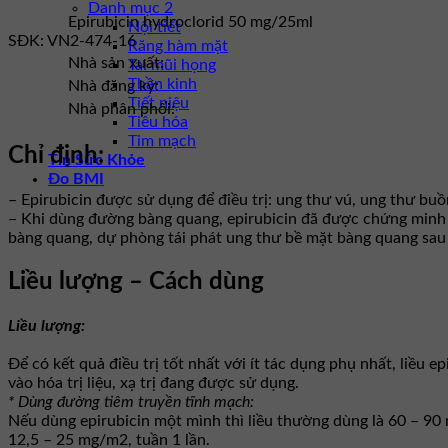
Danh mục 2
Epirubicin hydroclorid 50 mg/25ml
Nội tiết
SĐK:
VN2-474-16
Răng hàm mặt
Nhà sản xuất:
Tai mũi họng
Thần kinh
Nhà đăng ký:
Tiết niệu
Nhà phân phối:
Tiêu hóa
Tim mạch
Chỉ định:
Tin Sức Khỏe
Đo BMI
– Epirubicin được sử dụng để điều trị: ung thư vú, ung thư buồn
– Khi dùng đường bàng quang, epirubicin đã được chứng minh có
bàng quang, dự phòng tái phát ung thư bề mặt bàng quang sau 
Liều lượng – Cách dùng
Liều lượng:
Để có kết quả điều trị tốt nhất với ít tác dụng phụ nhất, liề
vào hóa trị liệu, xạ trị đang được sử dụng.
* Dùng đường tiêm truyền tĩnh mạch:
Nếu dùng epirubicin một mình thì liều thường dùng là 60 – 90 mg
12,5 – 25 mg/m2, tuần 1 lần.