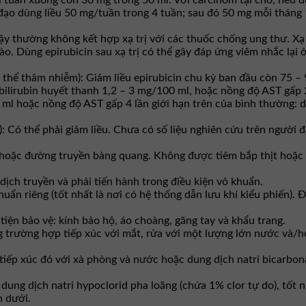
 tuần xuống còn 30 mg trong 50 ml. Với carcinom tại chỗ, nếu d
 đạo dùng liều 50 mg/tuần trong 4 tuần; sau đó 50 mg mỗi tháng 
 vậy thường không kết hợp xạ trị với các thuốc chống ung thư. Xạ
ào. Dùng epirubicin sau xạ trị có thể gây đáp ứng viêm nhắc lại ở
y thể thâm nhiễm): Giảm liều epirubicin chu kỳ ban đầu còn 75 
bilirubin huyết thanh 1,2 – 3 mg/100 ml, hoặc nồng độ AST gấp 2
 ml hoặc nồng độ AST gấp 4 lần giới hạn trên của bình thường:
: Có thể phải giảm liều. Chưa có số liệu nghiên cứu trên người
 hoặc đường truyền bàng quang. Không được tiêm bắp thịt hoặc 
ch truyền và phải tiến hành trong điều kiện vô khuẩn.
uẩn riêng (tốt nhất là nơi có hệ thống dẫn lưu khí kiểu phiến).
iện bảo vệ: kính bảo hộ, áo choàng, găng tay và khẩu trang.
ng trường hợp tiếp xúc với mắt, rửa với một lượng lớn nước và/h
ị tiếp xúc đó với xà phòng và nước hoặc dung dịch natri bicarbon
 dung dịch natri hypoclorid pha loãng (chứa 1% clor tự do), tốt 
n dưới.