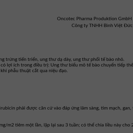
Oncotec Pharma Produktion GmbH
Công ty TNHH Bình Việt Đức
g trứng tiến triển, ung thư dạ dày, ung thư phổi tế bào nhỏ.
 lợi ích trong điều trị: Ung thư biểu mô tế bào chuyển tiếp th
khi phẫu thuật cắt qua niệu đạo.
u epirubicin phải được căn cứ vào đáp ứng lâm sàng, tim mạch, ga
/m2 tiêm một lần, lặp lại sau 3 tuần; có thể chia liều này cho 2