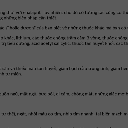
g thời với enalapril. Tuy nhiên, cho dù có tương tác cũng có thể
ng những biện pháp cần thiết.
bác sĩ hoặc dược sĩ của bạn biết về những thuốc khác mà bạn có 
 áp khác, lithium, các thuốc chống trầm cảm 3 vòng, thuộc chống
rị tiểu đường, acid acetyl salicylic, thuốc tan huyết khối, các 
 sản và thiếu máu tán huyết, giảm bạch cầu trung tính, giảm hem
nh tự miễn.
 buồn ngủ, mất ngủ, bực bội, dị cảm, chóng mặt, những giấc mơ b
 tư thế), ngất, nhồi máu cơ tim, nhịp tim nhanh, tai biến mạch m