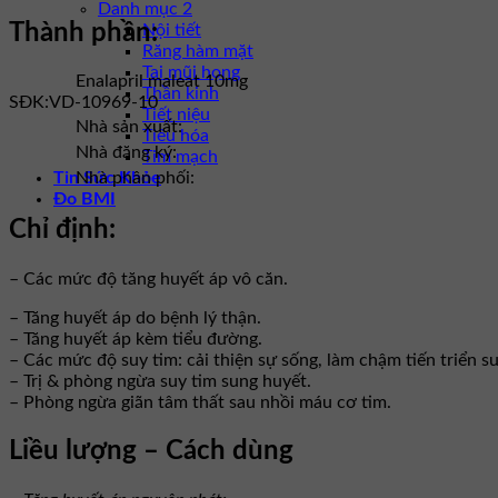
Danh mục 2
Thành phần:
Nội tiết
Răng hàm mặt
Tai mũi họng
Enalapril maleat 10mg
Thần kinh
SĐK:
VD-10969-10
Tiết niệu
Nhà sản xuất:
Tiêu hóa
Nhà đăng ký:
Tim mạch
Tin Sức Khỏe
Nhà phân phối:
Đo BMI
Chỉ định:
– Các mức độ tăng huyết áp vô căn.
– Tăng huyết áp do bệnh lý thận.
– Tăng huyết áp kèm tiểu đường.
– Các mức độ suy tim: cải thiện sự sống, làm chậm tiến triển s
– Trị & phòng ngừa suy tim sung huyết.
– Phòng ngừa giãn tâm thất sau nhồi máu cơ tim.
Liều lượng – Cách dùng