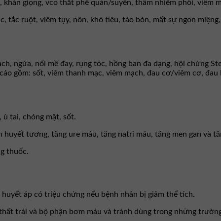
, khán giọng, vco thắt phế quản/suyển, thâm nhiễm phổi, viêm m
ác, tắc ruột, viêm tụy, nôn, khó tiêu, táo bón, mất sự ngon miệng,
ch, ngứa, nổi mề đay, rụng tóc, hồng ban đa dạng, hội chứng St
áo gồm: sốt, viêm thanh mạc, viêm mạch, đau cơ/viêm cơ, đau 
 ù tai, chóng mặt, sốt.
n huyết tương, tăng ure máu, tăng natri máu, tăng men gan và tă
ng thuốc.
huyết áp có triệu chứng nếu bệnh nhân bị giảm thể tích.
thất trái và bộ phận bơm máu và tránh dùng trong những trường