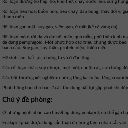
Rối loạn đường hô hấp: ho, khó thở, chảy nước mũi, sưng họng
Rối loạn tiêu hóa: buồn nôn, tiêu chảy, đau bụng, thay đổi vị gi
thanh môn.
Rối loạn gan mật: suy gan, viêm gan, ứ mật (kể cả vàng da).
Rối loạn mô dưới da và da: nổi mẩn, quá mẫn, phù thần kinh mạ
da dạng pemphigoid. Môt phức hợp các triệu chứng được báo c
bạch cầu. Suy gan, suy thận, protein niệu, thiểu niệu.
Hệ sinh sản: bất lực, chứng to vú ở đàn ông.
Các rối loạn khác: suy nhược, mệt mỏi, chuột rút, cơn bừng đỏ,
Các bất thường xét nghiệm: chứng tăng kali máu, tăng creatini
Phải thông báo cho bác sĩ các tác dụng bất lợi gặp phải khi dù
Chú ý đề phòng:
Ở những bệnh nhân cao huyết áp dùng enalapril, có thể gặp hạ 
Enalapril phải được dùng cẩn thận ở những bệnh nhân tắt van 