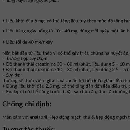
– Tăng huyết áp nguyên phát:
+ Liều khởi đầu 5 mg, có thể tăng liều tùy theo mức độ tăng huy
+ Liều hàng ngày uống từ 10 – 40 mg, dùng mỗi ngày một lần ho
+ Liều tối đa 40 mg/ngày.
Nên bắt đầu từ liều thấp vì có thể gây triệu chứng hạ huyết áp,
– Trường hợp suy thận:
+ Độ thanh thải creatinine 30 – 80 ml/phút, liều dùng 5 – 10 
+ Độ thanh thải creatinine 10 – 30 ml/phút, liều dùng 2,5 – 5
– Suy tim:
thường kết hợp với digitalis và thuốc lợi tiểu (nên giảm liều t
+ Dùng liều khởi đầu 2,5 mg, có thể tăng dần đến liều điều trị
– Enalapril có thể dùng trước hoặc sau bữa ăn, thức ăn không 
Chống chỉ định:
Mẫn cảm với enalapril. Hẹp động mạch chủ & hẹp động mạch t
Tương tác thuốc: