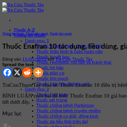
Bỏ
qua
nội
dung
Thuốc A-Z
Thông tin thuốc
,
Thuốc tim mạch
,
Thuốc tim mạch
Thông tin thuốc
Danh mục 1
Thuốc Enafran 10 tác dụng, liều dùng, gi
Thuốc Kháng Viêm, Giảm Phù Nề
Thuốc thần kinh & tuần hoàn não
Thuốc huyết học
Đăng vào
11/05/2022
bởi
Tra Cứu Thuốc Tây
Thuốc Hormone, nội tiết và tránh thai
Spread the love
Thuốc hô hấp
Thuốc giãn cơ
Thuốc tim mạch
Thuốc tiêu hóa đường ruột
TraCuuThuocTay chia sẻ: Thuốc Enafran 10 điều trị bệnh
Danh mục 2
Thuốc thải ghép
BÌNH LUẬN cuối bài để biết: Thuốc Enafran 10 giá ba
thuốc sát trùng
tiết dưới đây.
Thuốc chống bệnh Parkinson
Thuốc chống bệnh truyền nhiễm
Mục lục
Thuốc chống co giật, động kinh
Thuốc da liễu (bôi trên da)