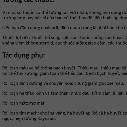
Vì một số thuốc có thể tương tác với nhau, không nên dùng đồn
trường hợp này bác sĩ của bạn có thể thay đổi liều hoặc áp dụ
Nếu bạn định dùng enalapril, điều quan trọng là phải báo cho 
Thuốc lợi tiểu, thuốc bổ sung kali, các thuốc chống cao huyết
kháng viêm không steroid, các thuốc giống giao cảm, các thuốc t
Tác dụng phụ:
Rối loạn máu và hệ thống bạch huyết: Thiếu máu, thiếu máu bất
ức chế tủy xương, giảm toàn thể tiểu cầu, bệnh bạch huyết, bệ
Rối loạn dinh dưỡng và chuyển hóa: chứng giảm glucose máu.
Rối loạn hệ thần kinh và tâm thần: nhức đầu, trầm cảm, lú lẩn,
Rối loạn mắt: mờ mắt.
Rối loạn tim mạch: choáng váng, hạ huyết áp (kể cả hạ huyết áp
ngực, hiện tượng Raynaud.