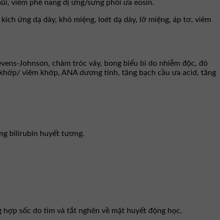
ũi, viêm phế nang dị ứng/sưng phổi ưa eosin.
 kích ứng dạ dày, khó miệng, loét dạ dày, lỡ miệng, áp tơ, viêm
evens-Johnson, chàm tróc vảy, bong biểu bì do nhiễm độc, đỏ
khớp/ viêm khớp, ANA dương tính, tăng bạch cầu ưa acid, tăng
ng bilirubin huyết tương.
 hợp sốc do tim và tắt nghẽn về mặt huyết động học.