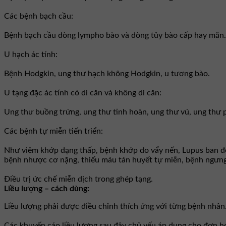
Các bệnh bạch cầu:
Bệnh bạch cầu dòng lympho bào và dòng tủy bào cấp hay mãn.
U hạch ác tính:
Bệnh Hodgkin, ung thư hạch không Hodgkin, u tương bào.
U tạng đặc ác tính có di căn và không di căn:
Ung thư buồng trứng, ung thư tinh hoàn, ung thư vú, ung thư 
Các bệnh tự miễn tiến triển:
Như viêm khớp dạng thấp, bệnh khớp do vẩy nến, Lupus ban đỏ
bệnh nhược cơ nặng, thiếu máu tán huyết tự miễn, bệnh ngưng 
Ðiều trị ức chế miễn dịch trong ghép tạng.
Liều lượng – cách dùng:
Liều lượng phải được điều chỉnh thích ứng với từng bệnh nhân
Các khuyến cáo liều lượng sau đây chủ yếu áp dụng cho đơn hóa