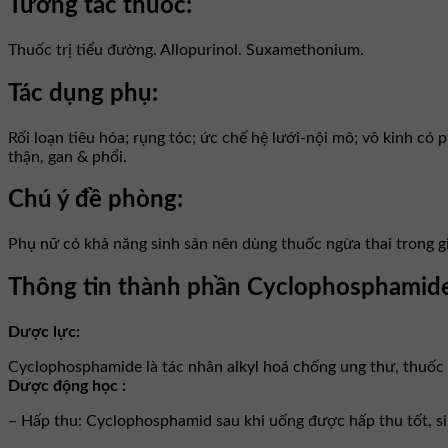
Tương tác thuốc:
Thuốc trị tiểu đường. Allopurinol. Suxamethonium.
Tác dụng phụ:
Rối loạn tiêu hóa; rụng tóc; ức chế hệ lưới-nội mô; vô kinh có 
thận, gan & phổi.
Chú ý đề phòng:
Phụ nữ có khả năng sinh sản nên dùng thuốc ngừa thai trong giai
Thông tin thành phần Cyclophosphamid
Dược lực:
Cyclophosphamide là tác nhân alkyl hoá chống ung thư, thuốc 
Dược động học :
– Hấp thu: Cyclophosphamid sau khi uống được hấp thu tốt, s