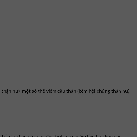
thận hư), một số thể viêm cầu thận (kèm hội chứng thận hư),
tế bào khác có cùng độc tính, việc giảm liều hay kéo dài