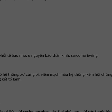
phổi tế bào nhỏ, u nguyên bào thần kinh, sarcoma Ewing.
 hệ thống, xơ cứng bì, viêm mạch máu hệ thống (kèm hội chứng 
kết tố lạnh.
.
 trị liệu với cyclophosphamide. Khi phối hợp với các thuốc kìm 