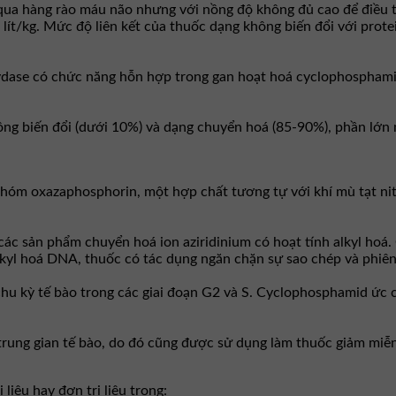
ua hàng rào máu não nhưng với nồng độ không đủ cao để điều t
 lít/kg. Mức độ liên kết của thuốc dạng không biến đổi với pro
dase có chức năng hỗn hợp trong gan hoạt hoá cyclophosphami
hông biến đổi (dưới 10%) và dạng chuyển hoá (85-90%), phần lớ
nhóm oxazaphosphorin, một hợp chất tương tự với khí mù tạt nit
ác sản phẩm chuyển hoá ion aziridinium có hoạt tính alkyl hoá.
lkkyl hoá DNA, thuốc có tác dụng ngăn chặn sự sao chép và phi
u kỳ tế bào trong các giai đoạn G2 và S. Cyclophosphamid ức ch
rung gian tế bào, do đó cũng được sử dụng làm thuốc giảm miễn
iệu hay đơn trị liệu trong: