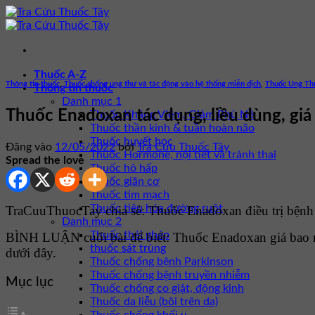
Bỏ
qua
nội
dung
Thuốc A-Z
Thông tin thuốc
,
Thuốc chống ung thư và tác động vào hệ thống miễn dịch
,
Thuốc Ung Th
Thông tin thuốc
Danh mục 1
Thuốc Enadoxan tác dụng, liều dùng, giá
Thuốc Kháng Viêm, Giảm Phù Nề
Thuốc thần kinh & tuần hoàn não
Thuốc huyết học
Đăng vào
12/05/2022
bởi
Tra Cứu Thuốc Tây
Thuốc Hormone, nội tiết và tránh thai
Spread the love
Thuốc hô hấp
Thuốc giãn cơ
Thuốc tim mạch
Thuốc tiêu hóa đường ruột
TraCuuThuocTay chia sẻ: Thuốc Enadoxan điều trị bệnh 
Danh mục 2
Thuốc thải ghép
BÌNH LUẬN cuối bài để biết: Thuốc Enadoxan giá bao 
thuốc sát trùng
dưới đây.
Thuốc chống bệnh Parkinson
Thuốc chống bệnh truyền nhiễm
Mục lục
Thuốc chống co giật, động kinh
Thuốc da liễu (bôi trên da)