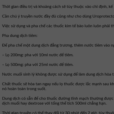
Thời gian điều trị và khoảng cách sẽ tùy thuộc vào chỉ định, 
Cần chú ý truyền nước đầy đủ cũng như cho dùng Uroprotecto
Việc sử dụng và pha chế các thuốc kìm tế bào luôn luôn phải 
Pha dung dịch tiêm:
Ðể pha chế một dung dịch đẳng trương, thêm nước tiêm vào n
– Lọ 200mg: pha với 10ml nước để tiêm.
– Lọ 500mg: pha với 25ml nước để tiêm.
Nước muối sinh lý không được sử dụng để làm dung dịch hòa t
Chất thuốc sẽ hòa tan ngay nếu lọ thuốc được lắc mạnh sau kh
nó hoàn toàn trong suốt.
Dung dịch có sẵn để cho thuốc đường tĩnh mạch thường được d
dịch muối hay dextrose với tổng thể tích 500ml chẳng hạn.
Thời gian truyền có thể thay đổi từ 30 phút đến 2 giờ, tùy thuộ