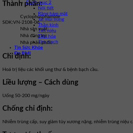
Danh mục 2
Thành phần:
Nội tiết
Răng hàm mặt
Cyclophosphamide
Tai mũi họng
SĐK:
VN-2108-06
Thần kinh
Nhà sản xuất:
Tiết niệu
Nhà đăng ký:
Tiêu hóa
Tim mạch
Nhà phân phối:
Tin Sức Khỏe
Đo BMI
Chỉ định:
Hoá trị liệu các khối ung thư & bệnh bạch cầu.
Liều lượng – Cách dùng
Uống 50-200 mg/ngày
Chống chỉ định:
Nhiễm trùng cấp, suy giảm tủy xương nặng, nhiễm trùng niệu cấ