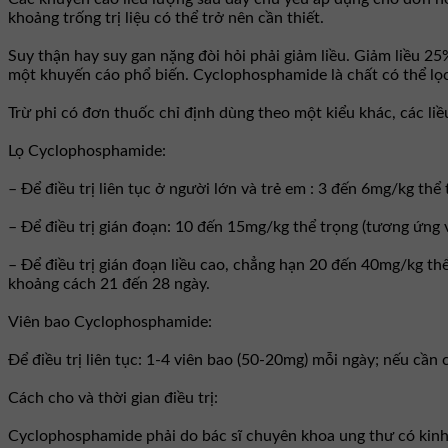
khoảng trống trị liệu có thể trở nên cần thiết.
Suy thận hay suy gan nặng đòi hỏi phải giảm liều. Giảm liều 2
một khuyến cáo phổ biến. Cyclophosphamide là chất có thể lọ
Trừ phi có đơn thuốc chỉ định dùng theo một kiểu khác, các li
Lọ Cyclophosphamide:
– Ðể điều trị liên tục ở người lớn và trẻ em : 3 đến 6mg/kg th
– Ðể điều trị gián đoạn: 10 đến 15mg/kg thể trọng (tương ứng
– Ðể điều trị gián đoạn liều cao, chẳng hạn 20 đến 40mg/kg th
khoảng cách 21 đến 28 ngày.
Viên bao Cyclophosphamide:
Ðể điều trị liên tục: 1-4 viên bao (50-20mg) mỗi ngày; nếu cần
Cách cho và thời gian điều trị:
Cyclophosphamide phải do bác sĩ chuyên khoa ung thư có kinh