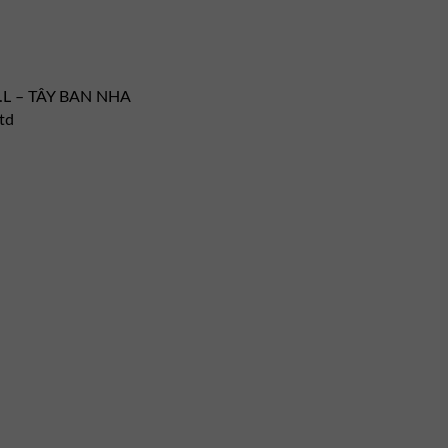
 S.L – TÂY BAN NHA
Ltd