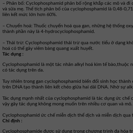
– Phân bố: Cyclophosphamid phân bố rộng khắp các mô và đi q
và sữa mẹ. Thể tích phân bố của cyclophosphamid là 0,48-0,71
liên kết mức lớn hơn 60%.
– Chuyển hoá: Thuốc chuyển hoá qua gan, những hệ thống oxy
thành phần này là 4-hydrocyclophosphamid.
– Thải trừ: Cyclophosphamid thải trừ qua nước tiểu ở dạng k
hoá có thể gây viêm bàng quang xuất huyết.
Tác dụng :
Cyclophosphamid là một tác nhân alkyl hoá kìm tế bào,thuộc 
có tác dụng trên da.
Tuy nhiên trong gan cyclophosphamid biến đổi sinh học thành c
trên DNA tạo thành liên kết chéo giữa hai dải DNA. Nhờ sự a
Tác dụng mạnh nhất của cyclophosphamid là tác dụng ức chế ch
vậy gây tác dụng không mong muốn trên nhiều cơ quan và mô.
Cyclophosphamid ức chế miễn dịch thể dịch và miễn dịch qua t
Chỉ định :
Cyclophosphamide được sử dụng trong chương trình đa hóa trị l