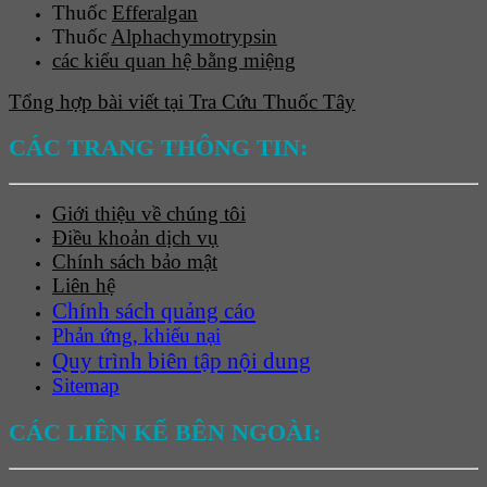
Thuốc
Efferalgan
Thuốc
Alphachymotrypsin
các kiểu quan hệ bằng miệng
Tổng hợp bài viết tại Tra Cứu Thuốc Tây
CÁC TRANG THÔNG TIN:
Giới thiệu về chúng tôi
Điều khoản dịch vụ
Chính sách bảo mật
Liên hệ
Chính sách quảng cáo
Phản ứng, khiếu nại
Quy trình biên tập nội dung
Sitemap
CÁC LIÊN KẾ BÊN NGOÀI: