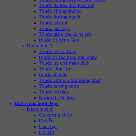
Thuốc da liễu (bôi trên da)
Thuốc chống khối u
Thuốc đường huyết
Thuốc gây mê
Thuốc giải độc
Thuốc giảm đau & hạ sốt
thuốc trị bệnh Gan
Danh mục 3
Thuốc trị sỏi thận
thuốc trị táo bón, tiêu chảy
Thuốc ức chế miễn dịch
Thuốc Ung Thư
thuốc về mắt
Thuốc vitamin & khoáng chất
Thuốc xương khớp
Thuốc lợi niệu
Nhóm thuốc khác
Danh mục bệnh Học
Danh mục 1
Cơ xương khớp
Da liễu
Gan mật
Hô hấp