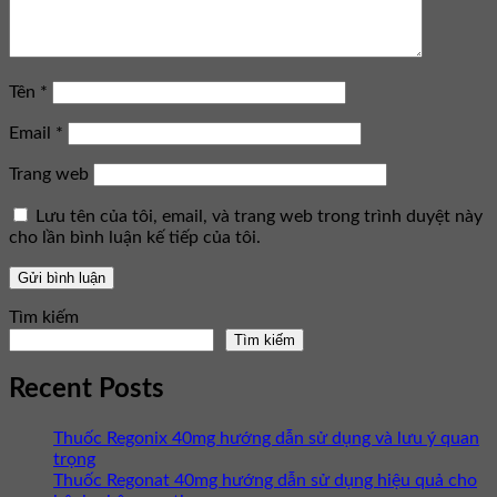
Tên
*
Email
*
Trang web
Lưu tên của tôi, email, và trang web trong trình duyệt này
cho lần bình luận kế tiếp của tôi.
Tìm kiếm
Tìm kiếm
Recent Posts
Thuốc Regonix 40mg hướng dẫn sử dụng và lưu ý quan
trọng
Thuốc Regonat 40mg hướng dẫn sử dụng hiệu quả cho