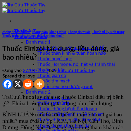
Bỏ
qua
nội
dung
Thuốc A-Z
chống nhiễm khuẩn
,
kháng nấm
,
kháng virus
,
Thông tin thuốc
,
Thuốc trị ký sinh trùng
,
Thuốc trị ký sinh trùng, chống nhiễm khuẩn
Thông tin thuốc
Danh mục 1
Thuốc Kháng Viêm, Giảm Phù Nề
Thuốc Elnizol tác dụng, liều dùng, giá
Thuốc thần kinh & tuần hoàn não
bao nhiêu?
Thuốc huyết học
Thuốc Hormone, nội tiết và tránh thai
Thuốc hô hấp
Đăng vào
27/04/2022
bởi
Tra Cứu Thuốc Tây
Thuốc giãn cơ
Spread the love
Thuốc tim mạch
Thuốc tiêu hóa đường ruột
Danh mục 2
TraCuuThuocTay chia sẻ: Thuốc Elnizol điều trị bệnh
Thuốc thải ghép
gì?. Elnizol công dụng, tác dụng phụ, liều lượng.
thuốc sát trùng
Thuốc chống bệnh Parkinson
BÌNH LUẬN cuối bài để biết: Thuốc Elnizol giá bao
Thuốc chống bệnh truyền nhiễm
Thuốc chống co giật, động kinh
nhiêu? mua ở đâu? Tp HCM, Hà Nội, Cần Thơ, Bình
Thuốc da liễu (bôi trên da)
Dương, Đồng Nai, Đà Nẵng. Vui lòng tham khảo các