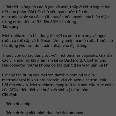
– Bài tiết: Nồng độ cao ở gan và mật, thấp ở kết tràng. Ít bài
tiết qua phân. Bài tiết chủ yếu qua nước tiểu do
metronidazole và các chất chuyển hóa oxyde hóa hiện diện
trong nước tiểu từ 35 đến 65% liều dùng.
Tác dụng :
Metronidazol có tác dụng tốt với cả amip ở trong và ngoài
ruột, cả thể cấp và thể mạn. Với lỵ amip mạn ở ruột, thuốc có
tác dụng yếu hơn do ít xâm nhập vào đại tràng.
Thuốc còn có tác dụng tốt với Trichomanas vaginalis, Giardia,
các vi khuẩn kỵ khí gram âm kể cả Bacteroid, Clostridium,
Helicobacter nhưng không có tác dụng trên vi khuẩn ưa khí.
Cơ chế tác dụng của metronidazol: Nhóm nitro của
metronidazol bị khử bởi protein vận chuyển electron hoặc
bởi ferredoxin. Metronidazol dạng khử làm mất cấu trúc xoắn
của ADN, tiêu diệt vi khuẩn và sinh vật đơn bào.
Chỉ định :
– Bệnh do amip.
– Bệnh đường niệu-sinh dục do trichomonas.