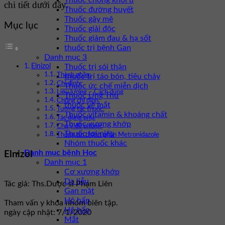
Thuốc chống khối u
chi tiết dưới đây.
Thuốc đường huyết
Thuốc gây mê
Mục lục
Thuốc giải độc
Thuốc giảm đau & hạ sốt
thuốc trị bệnh Gan
Danh mục 3
Elnizol
Thuốc trị sỏi thận
Thành phần:
thuốc trị táo bón, tiêu chảy
Chỉ định:
Thuốc ức chế miễn dịch
Liều lượng – Cách dùng
Thuốc Ung Thư
Chống chỉ định:
thuốc về mắt
Tương tác thuốc:
Thuốc vitamin & khoáng chất
Tác dụng phụ:
Thuốc xương khớp
Chú ý đề phòng:
Thuốc lợi niệu
Thông tin thành phần Metronidazole
Nhóm thuốc khác
Danh mục bệnh Học
Elnizol
Danh mục 1
Cơ xương khớp
Da liễu
Tác giả: Ths.Dược sĩ Phạm Liên
Gan mật
Hô hấp
Tham vấn y khoa nhóm biên tập.
Hô hấp
ngày cập nhật: 7/1/2020
Mắt