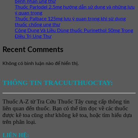
bệnh nhân ung thư
Thuốc Parlodel 2.5mg hướng dẫn sử dụng và những lưu
ý quan trọng
Thuốc Palbace 125mg lưu ý quan trọng khi sử dụng
thuốc chống ung thư
Công Dụng Và Liều Dùng thuốc Purinethol 50mg Trong
Điều Trị Ung Thư
Recent Comments
Không có bình luận nào để hiển thị.
THÔNG TIN TRACUUTHUOCTAY:
Thuốc A-Z từ Tra Cứu Thuốc Tây cung cấp thông tin
liên quan đến thuốc. Bạn có thể tìm đọc về các thuốc
được kê toa cũng như không kê toa, hoặc tìm hiểu dựa
trên phân loại.
LIÊN HỆ: