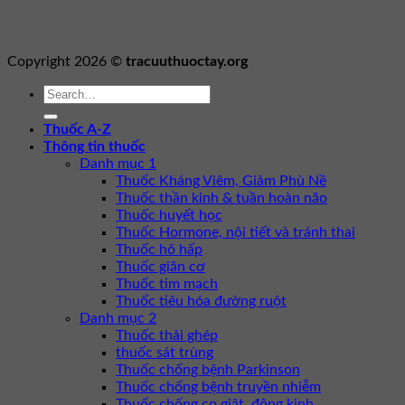
Copyright 2026 ©
tracuuthuoctay.org
Thuốc A-Z
Thông tin thuốc
Danh mục 1
Thuốc Kháng Viêm, Giảm Phù Nề
Thuốc thần kinh & tuần hoàn não
Thuốc huyết học
Thuốc Hormone, nội tiết và tránh thai
Thuốc hô hấp
Thuốc giãn cơ
Thuốc tim mạch
Thuốc tiêu hóa đường ruột
Danh mục 2
Thuốc thải ghép
thuốc sát trùng
Thuốc chống bệnh Parkinson
Thuốc chống bệnh truyền nhiễm
Thuốc chống co giật, động kinh