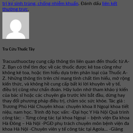
trị ký sinh trùng, chống nhiễm khuẩn
. Đánh dấu
liên kết
thường trực
.
Tra Cứu Thuốc Tây
Tracuuthuoctay cung cấp thông tin liên quan đến thuốc từ A-
Z. Bạn có thể tìm đọc về các thuốc được kê toa cũng như
không kê toa, hoặc tìm hiểu dựa trên phân loại của Thuốc A-
Z. Những thông tin trên chỉ mang tính chất tìm hiểu, mở rộng
kiến thức, và không hề cung cấp bất kì lời khuyên về y tế,
điều trị cũng như chẩn đoán. Hãy luôn nhớ tham khảo ý kiến
của bác sĩ hoặc các chuyên gia trước khi bắt đầu, dừng hay
thay đổi phương pháp điều trị, chăm sóc sức khỏe. Tác giả :
Trương Phú Hải Chuyên khoa: chuyên khoa II Ngoại khoa tiết
niệu, nam học. Trình độ học vấn: -Đại học Y Hà Nội Quá trình
công tác: - Từng công tác tại khoa Ngoại – bệnh viện Đa khoa
Hà Đông – Hà Nội -PGĐ phụ trách chuyên môn bệnh viện đa
khoa Hà Nội -Chuyên viên y tế công tác tại Agola... -Giảng