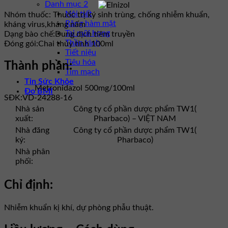
Danh mục 2
Nội tiết
Nhóm thuốc:
Thuốc trị ký sinh trùng, chống nhiễm khuẩn,
Răng hàm mặt
kháng virus,kháng nấm
Tai mũi họng
Dạng bào chế:
Dung dịch tiêm truyền
Thần kinh
Đóng gói:
Chai thủy tinh 100ml
Tiết niệu
Tiêu hóa
Thành phần:
Tim mạch
Tin Sức Khỏe
Metronidazol 500mg/100ml
Đo BMI
SĐK:
VD-24288-16
Nhà sản
Công ty cổ phần dược phẩm TW1(
xuất:
Pharbaco) – VIỆT NAM
Nhà đăng
Công ty cổ phần dược phẩm TW1(
ký:
Pharbaco)
Nhà phân
phối:
Chỉ định:
Nhiễm khuẩn kị khí, dự phòng phẫu thuật.