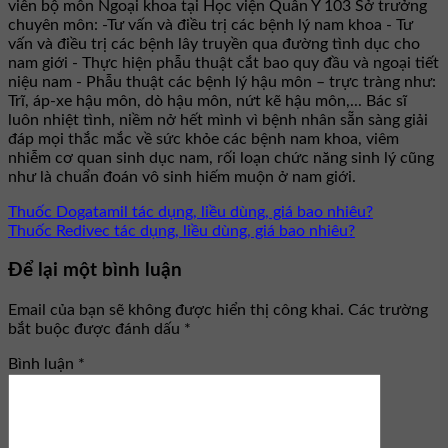
viên bộ môn Ngoại khoa tại Học viện Quân Y 103 Sở trưởng
chuyên môn: -Tư vấn và điều trị các bệnh lý nam khoa - Tư
vấn và điều trị các bệnh lây truyền qua đường tình dục cho
nam giới - Thực hiện phẫu thuật cắt bao quy đầu và ngoại tiết
niệu nam - Phẫu thuật các bệnh lý hậu môn – trực tràng như:
Trĩ, áp-xe hậu môn, dò hậu môn, nứt kẽ hậu môn,... Bác sĩ
luôn nhiệt tình, niềm nở hết mình vì bệnh nhân sẵn sàng giải
đáp mọi thắc mắc về sức khỏe các bệnh nam khoa, viêm
nhiễm cơ quan sinh dục nam, rối loạn chức năng sinh lý cũng
như là chuẩn đoán vô sinh hiếm muộn ở nam giới.
Thuốc Dogatamil tác dụng, liều dùng, giá bao nhiêu?
Thuốc Redivec tác dụng, liều dùng, giá bao nhiêu?
Để lại một bình luận
Email của bạn sẽ không được hiển thị công khai.
Các trường
bắt buộc được đánh dấu
*
Bình luận
*