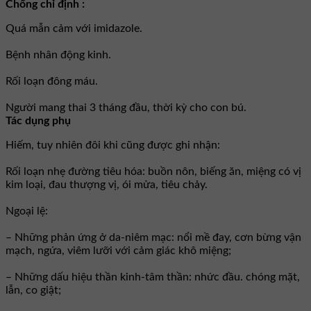
Chống chỉ định :
Quá mẫn cảm với imidazole.
Bệnh nhân động kinh.
Rối loạn đông máu.
Người mang thai 3 tháng đầu, thời kỳ cho con bú.
Tác dụng phụ
Hiếm, tuy nhiên đôi khi cũng được ghi nhận:
Rối loạn nhẹ đường tiêu hóa: buồn nôn, biếng ăn, miệng có vị
kim loại, đau thượng vị, ói mửa, tiêu chảy.
Ngoại lệ:
– Những phản ứng ở da-niêm mạc: nổi mề đay, cơn bừng vận
mạch, ngứa, viêm lưỡi với cảm giác khô miệng;
– Những dấu hiệu thần kinh-tâm thần: nhức đầu. chóng mặt,
lẫn, co giật;