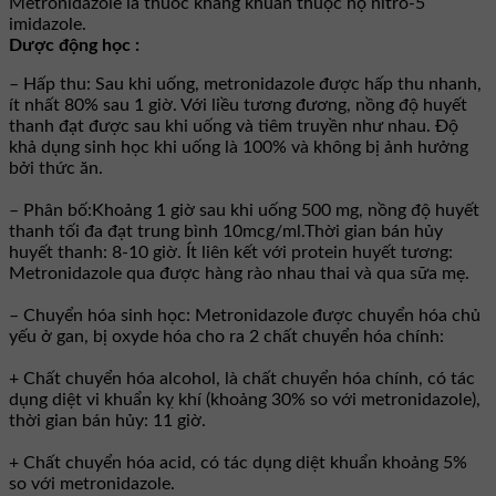
Metronidazole là thuốc kháng khuẩn thuộc họ nitro-5
imidazole.
Dược động học :
– Hấp thu: Sau khi uống, metronidazole được hấp thu nhanh,
ít nhất 80% sau 1 giờ. Với liều tương đương, nồng độ huyết
thanh đạt được sau khi uống và tiêm truyền như nhau. Ðộ
khả dụng sinh học khi uống là 100% và không bị ảnh hưởng
bởi thức ăn.
– Phân bố:Khoảng 1 giờ sau khi uống 500 mg, nồng độ huyết
thanh tối đa đạt trung bình 10mcg/ml.Thời gian bán hủy
huyết thanh: 8-10 giờ. Ít liên kết với protein huyết tương:
Metronidazole qua được hàng rào nhau thai và qua sữa mẹ.
– Chuyển hóa sinh học: Metronidazole được chuyển hóa chủ
yếu ở gan, bị oxyde hóa cho ra 2 chất chuyển hóa chính:
+ Chất chuyển hóa alcohol, là chất chuyển hóa chính, có tác
dụng diệt vi khuẩn kỵ khí (khoảng 30% so với metronidazole),
thời gian bán hủy: 11 giờ.
+ Chất chuyển hóa acid, có tác dụng diệt khuẩn khoảng 5%
so với metronidazole.