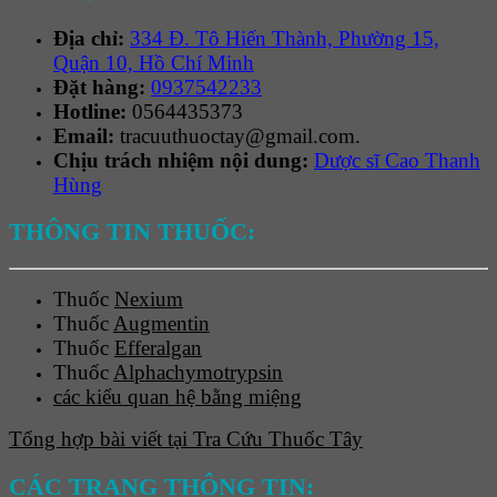
Địa chỉ:
334 Đ. Tô Hiến Thành, Phường 15,
Quận 10, Hồ Chí Minh
Đặt hàng:
0937542233
Hotline:
0564435373
Email:
tracuuthuoctay@gmail.com.
Chịu trách nhiệm nội dung:
Dược sĩ Cao Thanh
Hùng
THÔNG TIN THUỐC:
Thuốc
Nexium
Thuốc
Augmentin
Thuốc
Efferalgan
Thuốc
Alphachymotrypsin
các kiểu quan hệ bằng miệng
Tổng hợp bài viết tại Tra Cứu Thuốc Tây
CÁC TRANG THÔNG TIN: