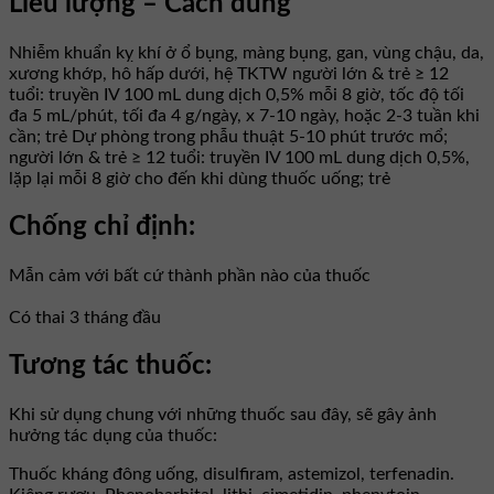
Liều lượng – Cách dùng
Nhiễm khuẩn kỵ khí ở ổ bụng, màng bụng, gan, vùng chậu, da,
xương khớp, hô hấp dưới, hệ TKTW người lớn & trẻ ≥ 12
tuổi: truyền IV 100 mL dung dịch 0,5% mỗi 8 giờ, tốc độ tối
đa 5 mL/phút, tối đa 4 g/ngày, x 7-10 ngày, hoặc 2-3 tuần khi
cần; trẻ Dự phòng trong phẫu thuật 5-10 phút trước mổ;
người lớn & trẻ ≥ 12 tuổi: truyền IV 100 mL dung dịch 0,5%,
lặp lại mỗi 8 giờ cho đến khi dùng thuốc uống; trẻ
Chống chỉ định:
Mẫn cảm với bất cứ thành phần nào của thuốc
Có thai 3 tháng đầu
Tương tác thuốc:
Khi sử dụng chung với những thuốc sau đây, sẽ gây ảnh
hưởng tác dụng của thuốc:
Thuốc kháng đông uống, disulfiram, astemizol, terfenadin.