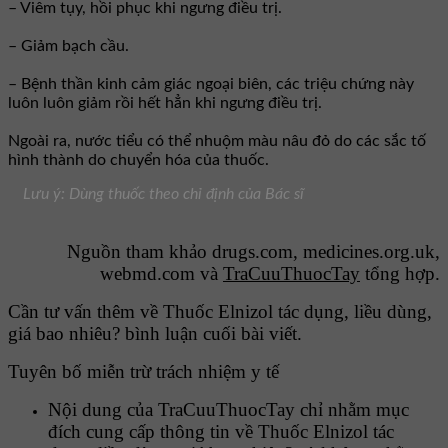
– Viêm tụy, hồi phục khi ngưng điều trị.
– Giảm bạch cầu.
– Bệnh thần kinh cảm giác ngoại biên, các triệu chứng này
luôn luôn giảm rồi hết hẳn khi ngưng điều trị.
Ngoài ra, nước tiểu có thể nhuộm màu nâu đỏ do các sắc tố
hình thành do chuyển hóa của thuốc.
Lưu ý: Dùng thuốc theo chỉ định của Bác sĩ
Nguồn tham khảo drugs.com, medicines.org.uk,
webmd.com và
TraCuuThuocTay
tổng hợp.
Cần tư vấn thêm về Thuốc Elnizol tác dụng, liều dùng,
giá bao nhiêu? bình luận cuối bài viết.
Tuyên bố miễn trừ trách nhiệm y tế
Nội dung của TraCuuThuocTay chỉ nhằm mục
đích cung cấp thông tin về Thuốc Elnizol tác