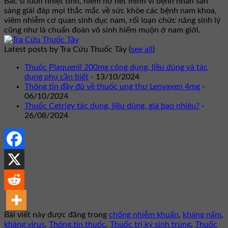
Bác sĩ luôn nhiệt tình, niềm nở hết mình vì bệnh nhân sẵn
sàng giải đáp mọi thắc mắc về sức khỏe các bệnh nam khoa,
viêm nhiễm cơ quan sinh dục nam, rối loạn chức năng sinh lý
cũng như là chuẩn đoán vô sinh hiếm muộn ở nam giới.
Latest posts by Tra Cứu Thuốc Tây
(
see all
)
Thuốc Plaquenil 200mg công dụng, liều dùng và tác
dụng phụ cần biết
- 13/10/2024
Thông tin đầy đủ về thuốc ung thư Lenvaxen 4mg
-
06/10/2024
Thuốc Cetrigy tác dụng, liều dùng, giá bao nhiêu?
-
26/08/2024
Bài viết này được đăng trong
chống nhiễm khuẩn
,
kháng nấm
,
kháng virus
,
Thông tin thuốc
,
Thuốc trị ký sinh trùng
,
Thuốc