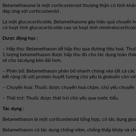
Betamethasone là một corticosteroid thượng thận có tính khá
đáp ứng với corticosteroid .
Là một glucocorticoide, Betamethasone gây hiệu quả chuyển hó
có hoạt tính glucocorticoide cao và hoạt tính minéralocorticoi
Dược động học :
– Hấp thu: Betamethason dễ hấp thu qua đường tiêu hoá. Thuốc 
1 lượng betamethason được hấp thu đủ cho tác dụng toàn thân
sẽ cho tácdụng kéo dài hơn.
– Phân bố: Betamethason phân bố nhanh chóng vào tất cả các m
kết rộng rãi với protein huyết tương chủ yếu là globulin còn với
– Chuyển hoá: Thuốc được chuyển hoá chậm, chủ yếu chuyển ho
– Thải trừ: Thuốc được thải trừ chủ yếu qua nước tiểu.
Tác dụng :
Betamethason là một corticosteroid tổng hợp, có tác dụng glu
Betamethason có tác dụng chống viêm, chống thấp khớp và ch