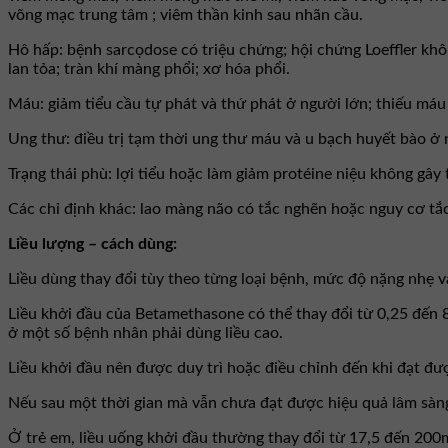
võng mạc trung tâm ; viêm thần kinh sau nhãn cầu.
Hô hấp: bệnh sarcọdose có triệu chứng; hội chứng Loeffler khô
lan tỏa; tràn khí màng phổi; xơ hóa phổi.
Máu: giảm tiểu cầu tự phát và thứ phát ở người lớn; thiếu máu
Ung thư: điều trị tạm thời ung thư máu và u bạch huyết bào ở 
Trạng thái phù: lợi tiểu hoặc làm giảm protéine niệu không gâ
Các chỉ định khác: lao màng não có tắc nghẽn hoặc nguy cơ tắc 
Liều lượng – cách dùng:
Liều dùng thay đổi tùy theo từng loại bệnh, mức độ nặng nhẹ 
Liều khởi đầu của Betamethasone có thể thay đổi từ 0,25 đến 8
ở một số bệnh nhân phải dùng liều cao.
Liều khởi đầu nên được duy trì hoặc điều chỉnh đến khi đạt đ
Nếu sau một thời gian mà vẫn chưa đạt được hiệu quả lâm sàng
Ở trẻ em, liều uống khởi đầu thường thay đổi từ 17,5 đến 20