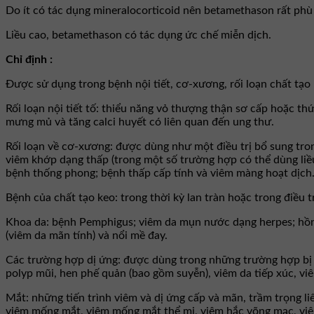
Do ít có tác dụng mineralocorticoid nên betamethason rất phù
Liều cao, betamethason có tác dụng ức chế miễn dịch.
Chỉ định :
Ðược sử dụng trong bệnh nội tiết, cơ-xương, rối loạn chất tạo 
Rối loạn nội tiết tố: thiểu năng vỏ thượng thận sơ cấp hoặc t
mưng mủ và tăng calci huyết có liên quan đến ung thư.
Rối loạn về cơ-xương: được dùng như một điều trị bổ sung tron
viêm khớp dạng thấp (trong một số trường hợp có thể dùng liều
bệnh thống phong; bệnh thấp cấp tính và viêm màng hoạt dịch
Bệnh của chất tạo keo: trong thời kỳ lan tràn hoặc trong điều 
Khoa da: bệnh Pemphigus; viêm da mụn nước dạng herpes; hồng
(viêm da mãn tính) và nổi mề đay.
Các trường hợp dị ứng: được dùng trong những trường hợp bị d
polyp mũi, hen phế quản (bao gồm suyễn), viêm da tiếp xúc, vi
Mắt: những tiến trình viêm và dị ứng cấp và mãn, trầm trọng l
viêm mống mắt, viêm mống mắt thể mi, viêm hắc võng mạc, viê