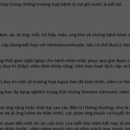
 hợp trong những trường hợp bệnh lý mà giữ nước là bất lợi.
keo, da, dị ứng, mắt, hô hấp, máu, ung thư và những bệnh khác có
hứ cấp (dùng kết hợp với minéralocorticọde, nếu có thể được); t
g thời gian ngắn (giúp cho bệnh nhân khắc phục qua giai đoạn c
 duy trì thấp); viêm dính khớp sống; viêm bao hoạt dịch cấp và 
.
trị duy trì một số trường hợp lupus ban đỏ toàn thân, viêm cơ ti
 ban đa dạng nghiêm trọng (hội chứng Stevens-Johnson); viêm d
ị ứng nặng hoặc thất bại sau các điều trị thông thường, như l
êm da dị ứng (viêm da thần kinh), các phản ứng thuốc và huyết t
iên quan đến mắt và các cấu trúc của mắt như viêm kết mạc dị ứn
m phần trước, viêm màng mạch nho và viêm mạch mạc trước lan t