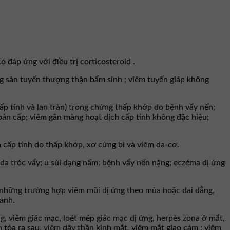
 đáp ứng với điều trị corticosteroid .
ăng sản tuyến thượng thận bẩm sinh ; viêm tuyến giáp không
ấp tính và lan tràn) trong chứng thấp khớp do bệnh vẩy nến;
bán cấp; viêm gân màng hoạt dịch cấp tính không đặc hiệu;
m cấp tính do thấp khớp, xơ cứng bì và viêm da-cơ.
a tróc vẩy; u sùi dạng nấm; bệnh vẩy nến nặng; eczéma dị ứng
à những trường hợp viêm mũi dị ứng theo mùa hoặc dai dẳng,
hanh.
g, viêm giác mạc, loét mép giác mạc dị ứng, herpès zona ở mắt,
ỏa ra sau, viêm dây thần kinh mắt, viêm mắt giao cảm ; viêm