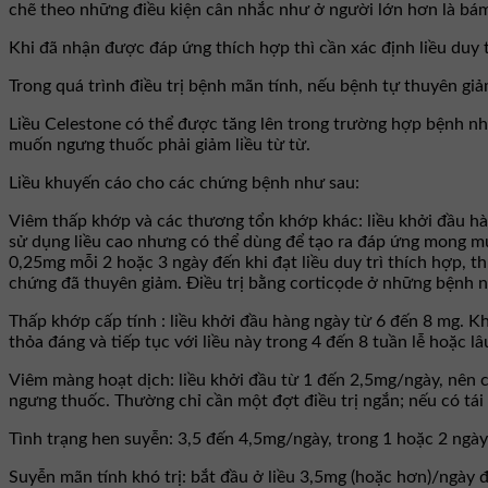
chẽ theo những điều kiện cân nhắc như ở người lớn hơn là bám 
Khi đã nhận được đáp ứng thích hợp thì cần xác định liều duy tr
Trong quá trình điều trị bệnh mãn tính, nếu bệnh tự thuyên giả
Liều Celestone có thể được tăng lên trong trường hợp bệnh nhân
muốn ngưng thuốc phải giảm liều từ từ.
Liều khuyến cáo cho các chứng bệnh như sau:
Viêm thấp khớp và các thương tổn khớp khác: liều khởi đầu hà
sử dụng liều cao nhưng có thể dùng để tạo ra đáp ứng mong mu
0,25mg mỗi 2 hoặc 3 ngày đến khi đạt liều duy trì thích hợp, t
chứng đã thuyên giảm. Ðiều trị bằng corticọde ở những bệnh n
Thấp khớp cấp tính : liều khởi đầu hàng ngày từ 6 đến 8 mg. K
thỏa đáng và tiếp tục với liều này trong 4 đến 8 tuần lễ hoặc lâ
Viêm màng hoạt dịch: liều khởi đầu từ 1 đến 2,5mg/ngày, nên c
ngưng thuốc. Thường chỉ cần một đợt điều trị ngắn; nếu có tái p
Tình trạng hen suyễn: 3,5 đến 4,5mg/ngày, trong 1 hoặc 2 ngày 
Suyễn mãn tính khó trị: bắt đầu ở liều 3,5mg (hoặc hơn)/ngày 