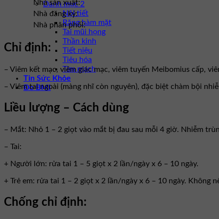
Nhà sản xuất:
Danh mục 2
Nội tiết
Nhà đăng ký:
Răng hàm mặt
Nhà phân phối:
Tai mũi họng
Thần kinh
Chỉ định:
Tiết niệu
Tiêu hóa
Tim mạch
– Viêm kết mạc, viêm giác mạc, viêm tuyến Meibomius cấp, viê
Tin Sức Khỏe
– Viêm tai ngoài (màng nhĩ còn nguyên), đặc biệt chàm bội nhiễ
Đo BMI
Liều lượng – Cách dùng
– Mắt: Nhỏ 1 – 2 giọt vào mắt bị đau sau mỗi 4 giờ. Nhiễm trùng
– Tai:
+ Người lớn: rửa tai 1 – 5 giọt x 2 lần/ngày x 6 – 10 ngày.
+ Trẻ em: rửa tai 1 – 2 giọt x 2 lần/ngày x 6 – 10 ngày. Không 
Chống chỉ định: