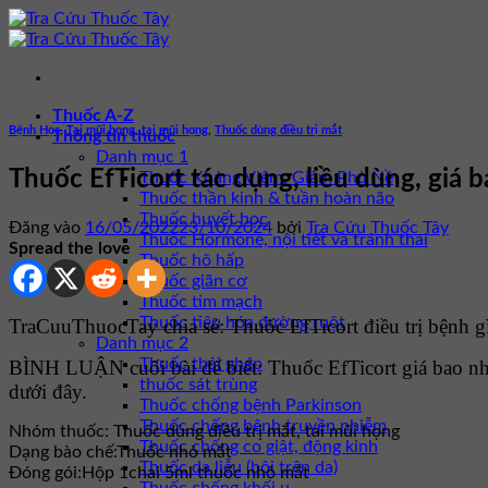
Bỏ
qua
nội
dung
Thuốc A-Z
Bệnh Học
,
Tai mũi họng
,
tai mũi họng
,
Thuốc dùng điều trị mắt
Thông tin thuốc
Danh mục 1
Thuốc EfTicort tác dụng, liều dùng, giá 
Thuốc Kháng Viêm, Giảm Phù Nề
Thuốc thần kinh & tuần hoàn não
Thuốc huyết học
Đăng vào
16/05/2022
23/10/2024
bởi
Tra Cứu Thuốc Tây
Thuốc Hormone, nội tiết và tránh thai
Spread the love
Thuốc hô hấp
Thuốc giãn cơ
Thuốc tim mạch
Thuốc tiêu hóa đường ruột
TraCuuThuocTay chia sẻ: Thuốc EfTicort điều trị bệnh gì
Danh mục 2
Thuốc thải ghép
BÌNH LUẬN cuối bài để biết: Thuốc EfTicort giá bao n
thuốc sát trùng
dưới đây.
Thuốc chống bệnh Parkinson
Thuốc chống bệnh truyền nhiễm
Nhóm thuốc:
Thuốc dùng điều trị mắt, tai mũi họng
Thuốc chống co giật, động kinh
Dạng bào chế:
Thuốc nhỏ mắt
Thuốc da liễu (bôi trên da)
Đóng gói:
Hộp 1chai 5ml thuốc nhỏ mắt