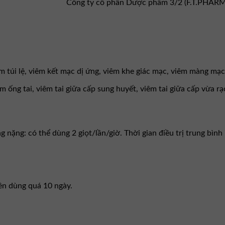
Công ty cổ phần Dược phẩm 3/2 (F.T.PHAR
m túi lệ, viêm kết mạc dị ứng, viêm khe giác mạc, viêm màng m
m ống tai, viêm tai giữa cấp sung huyết, viêm tai giữa cấp vừa r
 nặng: có thể dùng 2 giọt/lần/giờ. Thời gian điều trị trung bình 
nên dùng quá 10 ngày.