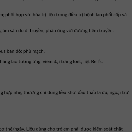
phối hợp với hóa trị liệu trong điều trị bệnh lao phổi cấp và
giảm sản do di truyền; phản ứng với đường tiêm truyền.
upus ban đỏ; phù mạch.
g lao tương ứng; viêm đại tràng loét; liệt Bell’s.
 hợp nhẹ, thường chỉ dùng liều khởi đầu thấp là đủ, ngoại trừ
ơ thể/ngày. Liều dùng cho trẻ em phải được kiểm soát chặt