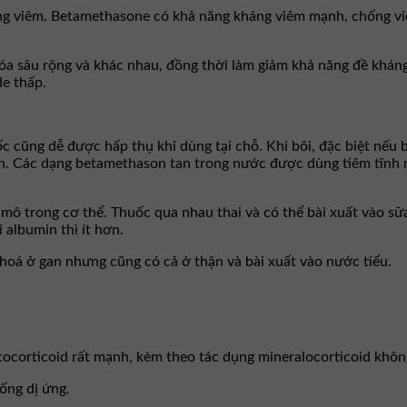
ng viêm. Betamethasone có khả năng kháng viêm mạnh, chống viê
a sâu rộng và khác nhau, đồng thời làm giảm khả năng đề kháng
de thấp.
cũng dễ được hấp thụ khi dùng tại chỗ. Khi bôi, đặc biệt nếu băn
. Các dạng betamethason tan trong nước được dùng tiêm tĩnh m
ô trong cơ thể. Thuốc qua nhau thai và có thể bài xuất vào sữ
 albumin thì ít hơn.
á ở gan nhưng cũng có cả ở thận và bài xuất vào nước tiểu.
cocorticoid rất mạnh, kèm theo tác dụng mineralocorticoid khôn
ống dị ứng.