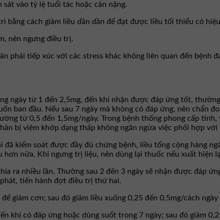
sát vào tỷ lệ tuổi tác hoặc cân nặng.
ì bằng cách giảm liều dần dần để đạt được liều tối thiểu có hiệu
m, nên ngưng điều trị.
 phải tiếp xúc với các stress khác không liên quan đến bệnh đan
ng ngày từ 1 đến 2,5mg, đến khi nhận được đáp ứng tốt, thường
ốn ban đầu. Nếu sau 7 ngày mà không có đáp ứng, nên chẩn đoán
hường từ 0,5 đến 1,5mg/ngày. Trong bệnh thống phong cấp tính, vi
hân bị viêm khớp dạng thấp không ngăn ngừa việc phối hợp với 
hi đã kiểm soát được đầy đủ chứng bệnh, liều tổng cộng hàng ngà
u hơn nữa. Khi ngưng trị liệu, nên dùng lại thuốc nếu xuất hiện lại
hia ra nhiều lần. Thường sau 2 đến 3 ngày sẽ nhận được đáp ứng l
hát, tiến hành đợt điều trị thứ hai.
để giảm cơn; sau đó giảm liều xuống 0,25 đến 0,5mg/cách ngày đến
đến khi có đáp ứng hoặc dùng suốt trong 7 ngày; sau đó giảm 0,2