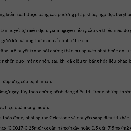
ng kiểm soát được bằng các phương pháp khác; ngộ độc berylium; 
 tán huyết tự miễn dịch; giảm nguyên hồng cầu và thiếu máu do 
người lớn và ung thư máu cấp tính ở trẻ em.
y tăng urê huyết trong hội chứng thận hư nguyên phát hoặc do l
nghẽn dưới màng nhện, sau khi đã điều trị bằng hóa liệu pháp khán
và đáp ứng của bệnh nhân.
mg/ngày, tùy theo chứng bệnh đang điều trị. Trong những trường
ược hiệu quả mong muốn.
 thỏa đáng, phải ngưng Celestone và chuyển sang điều trị khác.
0mcg (0,0017-0,25mg)/kg cân nặng/ngày hoặc 0,5 đến 7,5mg/m2 c